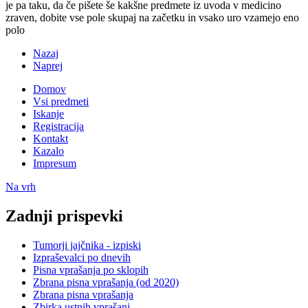
je pa taku, da če pišete še kakšne predmete iz uvoda v medicino
zraven, dobite vse pole skupaj na začetku in vsako uro vzamejo eno
polo
Nazaj
Naprej
Domov
Vsi predmeti
Iskanje
Registracija
Kontakt
Kazalo
Impresum
Na vrh
Zadnji prispevki
Tumorji jajčnika - izpiski
Izpraševalci po dnevih
Pisna vprašanja po sklopih
Zbrana pisna vprašanja (od 2020)
Zbrana pisna vprašanja
Zbirka ustnih vprašanj