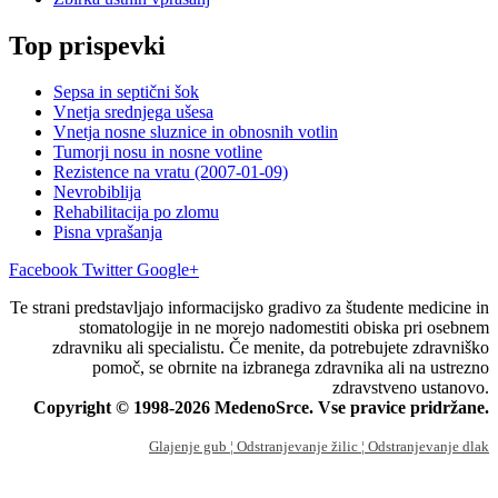
Top prispevki
Sepsa in septični šok
Vnetja srednjega ušesa
Vnetja nosne sluznice in obnosnih votlin
Tumorji nosu in nosne votline
Rezistence na vratu (2007-01-09)
Nevrobiblija
Rehabilitacija po zlomu
Pisna vprašanja
Facebook
Twitter
Google+
Te strani predstavljajo informacijsko gradivo za študente medicine in
stomatologije in ne morejo nadomestiti obiska pri osebnem
zdravniku ali specialistu. Če menite, da potrebujete zdravniško
pomoč, se obrnite na izbranega zdravnika ali na ustrezno
zdravstveno ustanovo.
Copyright © 1998-2026 MedenoSrce. Vse pravice pridržane.
Glajenje gub
¦ Odstranjevanje žilic
¦ Odstranjevanje dlak