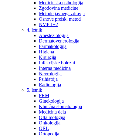
Medicinska psihologija
Zgodovina medicine
Metode javnega zdravja
Osnove preisk. metod
NMP 1+2
4. letnik
Anesteziologija
Dermatovenerologija
Farmakologija
Higiena
Kirurgija
Infekcijske bolezni
Interna medicina
Nevrologija
Psihiatrija
Radiologija
5. letnik
FRM
Ginekologija
Klinična stomatologija
Medicina dela
Oftalmologija
Onkologija
ORL
Ortopedija