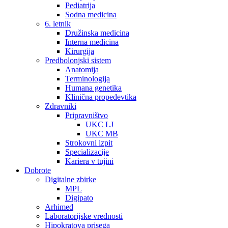
Pediatrija
Sodna medicina
6. letnik
Družinska medicina
Interna medicina
Kirurgija
Predbolonjski sistem
Anatomija
Terminologija
Humana genetika
Klinična propedevtika
Zdravniki
Pripravništvo
UKC LJ
UKC MB
Strokovni izpit
Specializacije
Kariera v tujini
Dobrote
Digitalne zbirke
MPL
Digipato
Arhimed
Laboratorijske vrednosti
Hipokratova prisega