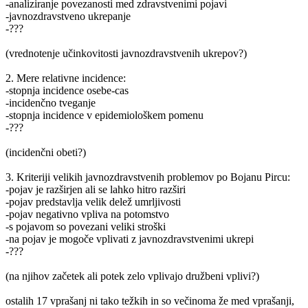
-analiziranje povezanosti med zdravstvenimi pojavi
-javnozdravstveno ukrepanje
-???
(vrednotenje učinkovitosti javnozdravstvenih ukrepov?)
2. Mere relativne incidence:
-stopnja incidence osebe-cas
-incidenčno tveganje
-stopnja incidence v epidemiološkem pomenu
-???
(incidenčni obeti?)
3. Kriteriji velikih javnozdravstvenih problemov po Bojanu Pircu:
-pojav je razširjen ali se lahko hitro razširi
-pojav predstavlja velik delež umrljivosti
-pojav negativno vpliva na potomstvo
-s pojavom so povezani veliki stroški
-na pojav je mogoče vplivati z javnozdravstvenimi ukrepi
-???
(na njihov začetek ali potek zelo vplivajo družbeni vplivi?)
ostalih 17 vprašanj ni tako težkih in so večinoma že med vprašanji,