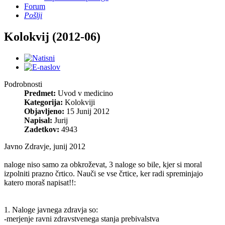
Forum
Pošlji
Kolokvij (2012-06)
Podrobnosti
Predmet:
Uvod v medicino
Kategorija:
Kolokviji
Objavljeno:
15 Junij 2012
Napisal:
Jurij
Zadetkov:
4943
Javno Zdravje, junij 2012
naloge niso samo za obkroževat, 3 naloge so bile, kjer si moral
izpolniti prazno črtico. Nauči se vse črtice, ker radi spreminjajo
katero moraš napisat!!:
1. Naloge javnega zdravja so:
-merjenje ravni zdravstvenega stanja prebivalstva