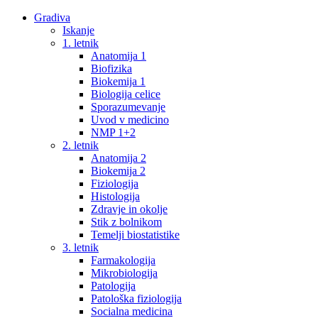
Gradiva
Iskanje
1. letnik
Anatomija 1
Biofizika
Biokemija 1
Biologija celice
Sporazumevanje
Uvod v medicino
NMP 1+2
2. letnik
Anatomija 2
Biokemija 2
Fiziologija
Histologija
Zdravje in okolje
Stik z bolnikom
Temelji biostatistike
3. letnik
Farmakologija
Mikrobiologija
Patologija
Patološka fiziologija
Socialna medicina