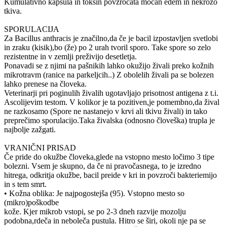
Kumulativno kapsula in toksin povzročata močan edem in nekrozo
tkiva.
SPORULACIJA
Za Bacillus anthracis je značilno,da če je bacil izpostavljen svetlobi
in zraku (kisik),bo (že) po 2 urah tvoril sporo. Take spore so zelo
rezistentne in v zemlji preživijo desetletja.
Ponavadi se z njimi na pašnikih lahko okužijo živali preko kožnih
mikrotravm (ranice na parkeljcih..) Z obolelih živali pa se bolezen
lahko prenese na človeka.
Veterinarji pri poginulih živalih ugotavljajo prisotnost antigena z t.i.
Ascolijevim testom. V kolikor je ta pozitiven,je pomembno,da žival
ne razkosamo (Spore ne nastanejo v krvi ali tkivu živali) in tako
preprečimo sporulacijo.Taka živalska (odnosno človeška) trupla je
najbolje zažgati.
VRANIČNI PRISAD
Če pride do okužbe človeka,glede na vstopno mesto ločimo 3 tipe
bolezni. Vsem je skupno, da če ni pravočasnega, to je izredno
hitrega, odkritja okužbe, bacil preide v kri in povzroči bakteriemijo
in s tem smrt.
• Kožna oblika: Je najpogostejša (95). Vstopno mesto so
(mikro)poškodbe
kože. Kjer mikrob vstopi, se po 2-3 dneh razvije mozolju
podobna,rdeča in neboleča pustula. Hitro se širi, okoli nje pa se