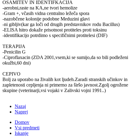
OSAMITEV IN IDENTIFKACIJA
-aerobni,raste na KA,ne tvori hemolize
-Gram +, včasih vidna centralno ležeča spora
-nazobčene kolonije podobne Meduzini glavi
-ni gibljiv(kar ga loči od drugih predstavnikov rodu Bacillus)
-ELISA hitro dokaže prisotnost protiteles proti toksinu
-identifikacijo potrdimo s specifičnimi protitelesi (DIF)
TERAPIJA
-Penicilin G
-Ciproflaxacin (ZDA 2001,vsem,ki se sumijo,da so bili podleženi
okužbi,60 dni)
CEPIVO
Bolj za uporabo na živalih kot ljudeh.Zaradi stranskih učinkov in
zapletenosti cepljenja ni primerno za širšo javnost.Zgolj ogrožene
skupine (veterinarji,vsi vojaki v Zalivski vojni 1991..)
Nazaj
Naprej
Domov
Vsi predmeti
Iskanje