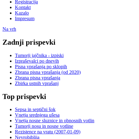
Registracija
Kontakt
Kazalo
Impresum
Na vrh
Zadnji prispevki
Tumorji jajčnika - izpiski
Izpraševalci po dnevih
Pisna vprašanja po sklopih
Zbrana pisna vprašanja (od 2020)
Zbrana pisna vprašanja
Zbirka ustnih vprašanj
Top prispevki
Sepsa in septični šok
Vnetja srednjega ušesa
Vnetja nosne sluznice in obnosnih votlin
Tumorji nosu in nosne votline
Rezistence na vratu (2007-01-09)
Nevrobiblija