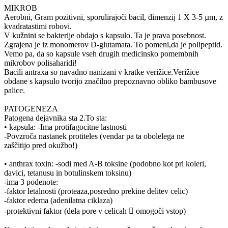
MIKROB
Aerobni, Gram pozitivni, sporulirajoči bacil, dimenzij 1 X 3-5 µm, z
kvadratastimi robovi.
V kužnini se bakterije obdajo s kapsulo. Ta je prava posebnost.
Zgrajena je iz monomerov D-glutamata. To pomeni,da je polipeptid.
Vemo pa, da so kapsule vseh drugih medicinsko pomembnih
mikrobov polisaharidi!
Bacili antraxa so navadno nanizani v kratke verižice.Verižice
obdane s kapsulo tvorijo značilno prepoznavno obliko bambusove
palice.
PATOGENEZA
Patogena dejavnika sta 2.To sta:
• kapsula: -Ima protifagocitne lastnosti
-Povzroča nastanek protiteles (vendar pa ta obolelega ne
zaščitijo pred okužbo!)
• anthrax toxin: -sodi med A-B toksine (podobno kot pri koleri,
davici, tetanusu in botulinskem toksinu)
-ima 3 podenote:
-faktor letalnosti (proteaza,posredno prekine delitev celic)
-faktor edema (adenilatna ciklaza)
-protektivni faktor (dela pore v celicah  omogoči vstop)