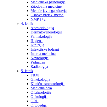
Medicinska psihologija
Zgodovina medicine
Metode javnega zdravja
Osnove preisk. metod
NMP 1+2
4. letnik
Anesteziologija
Dermatovenerologija
Farmakologija
Higiena
Kirurgija
Infekcijske bolezni
Interna medicina
Nevrologija
Psihiatrija
Radiologija
5. letnik
FRM
Ginekologija
Klinična stomatologija
Medicina dela
Oftalmologija
Onkologija
ORL
Ortopedija