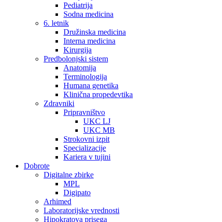
Pediatrija
Sodna medicina
6. letnik
Družinska medicina
Interna medicina
Kirurgija
Predbolonjski sistem
Anatomija
Terminologija
Humana genetika
Klinična propedevtika
Zdravniki
Pripravništvo
UKC LJ
UKC MB
Strokovni izpit
Specializacije
Kariera v tujini
Dobrote
Digitalne zbirke
MPL
Digipato
Arhimed
Laboratorijske vrednosti
Hipokratova prisega