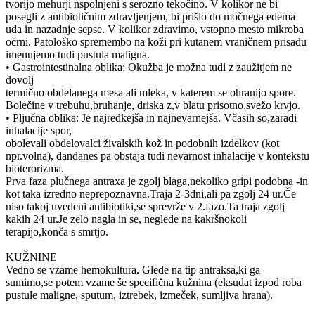
tvorijo mehurji nspolnjeni s serozno tekočino. V kolikor ne bi
posegli z antibiotičnim zdravljenjem, bi prišlo do močnega edema
uda in nazadnje sepse. V kolikor zdravimo, vstopno mesto mikroba
očrni. Patološko spremembo na koži pri kutanem vraničnem prisadu
imenujemo tudi pustula maligna.
• Gastrointestinalna oblika: Okužba je možna tudi z zaužitjem ne
dovolj
termično obdelanega mesa ali mleka, v katerem se ohranijo spore.
Bolečine v trebuhu,bruhanje, driska z,v blatu prisotno,svežo krvjo.
• Pljučna oblika: Je najredkejša in najnevarnejša. Včasih so,zaradi
inhalacije spor,
obolevali obdelovalci živalskih kož in podobnih izdelkov (kot
npr.volna), dandanes pa obstaja tudi nevarnost inhalacije v kontekstu
bioterorizma.
Prva faza plučnega antraxa je zgolj blaga,nekoliko gripi podobna -in
kot taka izredno neprepoznavna.Traja 2-3dni,ali pa zgolj 24 ur.Če
niso takoj uvedeni antibiotiki,se sprevrže v 2.fazo.Ta traja zgolj
kakih 24 ur.Je zelo nagla in se, neglede na kakršnokoli
terapijo,konča s smrtjo.
KUŽNINE
Vedno se vzame hemokultura. Glede na tip antraksa,ki ga
sumimo,se potem vzame še specifična kužnina (eksudat izpod roba
pustule maligne, sputum, iztrebek, izmeček, sumljiva hrana).