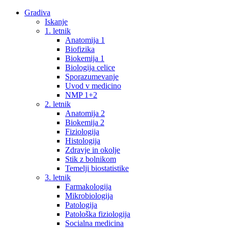
Gradiva
Iskanje
1. letnik
Anatomija 1
Biofizika
Biokemija 1
Biologija celice
Sporazumevanje
Uvod v medicino
NMP 1+2
2. letnik
Anatomija 2
Biokemija 2
Fiziologija
Histologija
Zdravje in okolje
Stik z bolnikom
Temelji biostatistike
3. letnik
Farmakologija
Mikrobiologija
Patologija
Patološka fiziologija
Socialna medicina