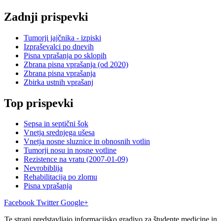
Zadnji prispevki
Tumorji jajčnika - izpiski
Izpraševalci po dnevih
Pisna vprašanja po sklopih
Zbrana pisna vprašanja (od 2020)
Zbrana pisna vprašanja
Zbirka ustnih vprašanj
Top prispevki
Sepsa in septični šok
Vnetja srednjega ušesa
Vnetja nosne sluznice in obnosnih votlin
Tumorji nosu in nosne votline
Rezistence na vratu (2007-01-09)
Nevrobiblija
Rehabilitacija po zlomu
Pisna vprašanja
Facebook
Twitter
Google+
Te strani predstavljajo informacijsko gradivo za študente medicine in