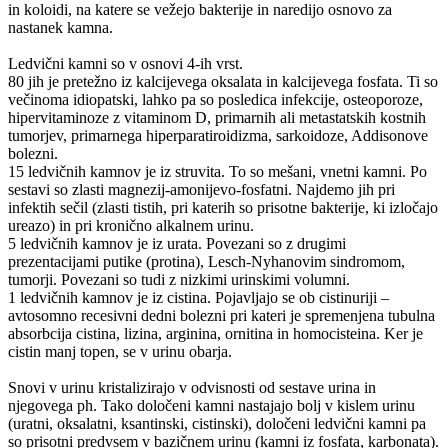
in koloidi, na katere se vežejo bakterije in naredijo osnovo za
nastanek kamna.
Ledvični kamni so v osnovi 4-ih vrst.
80 jih je pretežno iz kalcijevega oksalata in kalcijevega fosfata. Ti so
večinoma idiopatski, lahko pa so posledica infekcije, osteoporoze,
hipervitaminoze z vitaminom D, primarnih ali metastatskih kostnih
tumorjev, primarnega hiperparatiroidizma, sarkoidoze, Addisonove
bolezni.
15 ledvičnih kamnov je iz struvita. To so mešani, vnetni kamni. Po
sestavi so zlasti magnezij-amonijevo-fosfatni. Najdemo jih pri
infektih sečil (zlasti tistih, pri katerih so prisotne bakterije, ki izločajo
ureazo) in pri kronično alkalnem urinu.
5 ledvičnih kamnov je iz urata. Povezani so z drugimi
prezentacijami putike (protina), Lesch-Nyhanovim sindromom,
tumorji. Povezani so tudi z nizkimi urinskimi volumni.
1 ledvičnih kamnov je iz cistina. Pojavljajo se ob cistinuriji –
avtosomno recesivni dedni bolezni pri kateri je spremenjena tubulna
absorbcija cistina, lizina, arginina, ornitina in homocisteina. Ker je
cistin manj topen, se v urinu obarja.
Snovi v urinu kristalizirajo v odvisnosti od sestave urina in
njegovega ph. Tako določeni kamni nastajajo bolj v kislem urinu
(uratni, oksalatni, ksantinski, cistinski), določeni ledvični kamni pa
so prisotni predvsem v bazičnem urinu (kamni iz fosfata, karbonata).