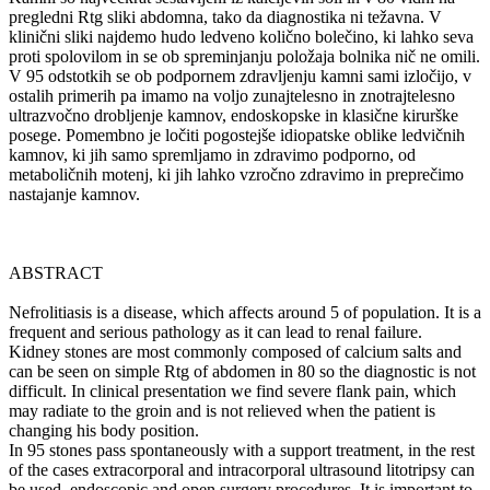
pregledni Rtg sliki abdomna, tako da diagnostika ni težavna. V
klinični sliki najdemo hudo ledveno količno bolečino, ki lahko seva
proti spolovilom in se ob spreminjanju položaja bolnika nič ne omili.
V 95 odstotkih se ob podpornem zdravljenju kamni sami izločijo, v
ostalih primerih pa imamo na voljo zunajtelesno in znotrajtelesno
ultrazvočno drobljenje kamnov, endoskopske in klasične kirurške
posege. Pomembno je ločiti pogostejše idiopatske oblike ledvičnih
kamnov, ki jih samo spremljamo in zdravimo podporno, od
metaboličnih motenj, ki jih lahko vzročno zdravimo in preprečimo
nastajanje kamnov.
ABSTRACT
Nefrolitiasis is a disease, which affects around 5 of population. It is a
frequent and serious pathology as it can lead to renal failure.
Kidney stones are most commonly composed of calcium salts and
can be seen on simple Rtg of abdomen in 80 so the diagnostic is not
difficult. In clinical presentation we find severe flank pain, which
may radiate to the groin and is not relieved when the patient is
changing his body position.
In 95 stones pass spontaneously with a support treatment, in the rest
of the cases extracorporal and intracorporal ultrasound litotripsy can
be used, endoscopic and open surgery procedures. It is important to