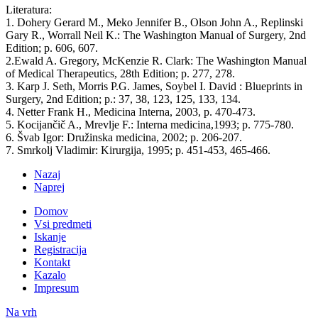
Literatura:
1. Dohery Gerard M., Meko Jennifer B., Olson John A., Replinski
Gary R., Worrall Neil K.: The Washington Manual of Surgery, 2nd
Edition; p. 606, 607.
2.Ewald A. Gregory, McKenzie R. Clark: The Washington Manual
of Medical Therapeutics, 28th Edition; p. 277, 278.
3. Karp J. Seth, Morris P.G. James, Soybel I. David : Blueprints in
Surgery, 2nd Edition; p.: 37, 38, 123, 125, 133, 134.
4. Netter Frank H., Medicina Interna, 2003, p. 470-473.
5. Kocijančič A., Mrevlje F.: Interna medicina,1993; p. 775-780.
6. Švab Igor: Družinska medicina, 2002; p. 206-207.
7. Smrkolj Vladimir: Kirurgija, 1995; p. 451-453, 465-466.
Nazaj
Naprej
Domov
Vsi predmeti
Iskanje
Registracija
Kontakt
Kazalo
Impresum
Na vrh