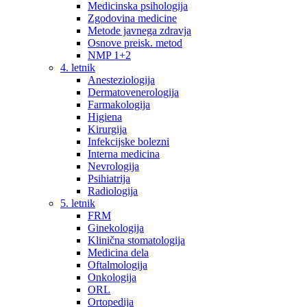
Medicinska psihologija
Zgodovina medicine
Metode javnega zdravja
Osnove preisk. metod
NMP 1+2
4. letnik
Anesteziologija
Dermatovenerologija
Farmakologija
Higiena
Kirurgija
Infekcijske bolezni
Interna medicina
Nevrologija
Psihiatrija
Radiologija
5. letnik
FRM
Ginekologija
Klinična stomatologija
Medicina dela
Oftalmologija
Onkologija
ORL
Ortopedija