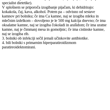
specialist dietetike).
V splošnem se priporoča izogibanje pijačam, ki dehidrirajo:
kokakola, čaj, kava, alkohol. Potem pa – odvisno od sestave
kamnov pri bolniku; če ima Ca kamne, naj se izogiba mleku in
mlečnim izdelkom – dovoljeno je le 500 mg kalcija dnevno; če ima
oksalatne kamne, naj se izogiba čokoladi in arašidom; če ima uratne
kamne, naj je čimmanj mesa in gomoljnic; če ima cistinske kamne,
naj se izogiba rib.
3. bolniki ob infekciji sečil jemali učinkovite antibiotike.
4. bili bolniki s primarnim hiperparatiroidizmom
paratireoidektomirani.