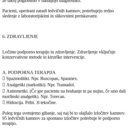
že takoj poglobimo v nadaljnjo diagnostiko.
Pacienti, operirani zaradi ledvičnih kamnov, potrebujejo redno
sledenje z laboratorijskimi in slikovnimi preiskavami.
6. ZDRAVLJENJE
Ločimo podporno terapijo in zdravljenje. Zdravljenje vključuje
konzervativne metode in kirurške intervencije.
A. PODPORNA TERAPIJA
 Spazmolitiki. Npr. Buscopan, Spasmex.
 Analgetiki (narkotiki). Npr. Tramadol.
 Antiemetiki. (Če gre pacientu na bruhanje in pa nujno, če smo dali
morfinski analgetik). Npr. Torecan.
 Hidracija. Pribl. 3l tekočine.
Poleg tega svetujemo gibanje, saj naj bi to olajšalo izločitev kamnov.
95 ledvičnih kamnov za spontano izločitev potrebuje le podporno
terapijo.