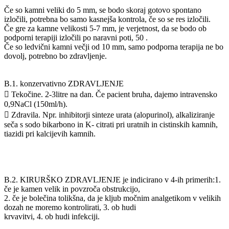
Če so kamni veliki do 5 mm, se bodo skoraj gotovo spontano
izločili, potrebna bo samo kasnejša kontrola, če so se res izločili.
Če gre za kamne velikosti 5-7 mm, je verjetnost, da se bodo ob
podporni terapiji izločili po naravni poti, 50 .
Če so ledvični kamni večji od 10 mm, samo podporna terapija ne bo
dovolj, potrebno bo zdravljenje.
B.1. konzervativno ZDRAVLJENJE
 Tekočine. 2-3litre na dan. Če pacient bruha, dajemo intravensko
0,9NaCl (150ml/h).
 Zdravila. Npr. inhibitorji sinteze urata (alopurinol), alkaliziranje
seča s sodo bikarbono in K- citrati pri uratnih in cistinskih kamnih,
tiazidi pri kalcijevih kamnih.
B.2. KIRURŠKO ZDRAVLJENJE je indicirano v 4-ih primerih:1.
če je kamen velik in povzroča obstrukcijo,
2. če je bolečina tolikšna, da je kljub močnim analgetikom v velikih
dozah ne moremo kontrolirati, 3. ob hudi
krvavitvi, 4. ob hudi infekciji.