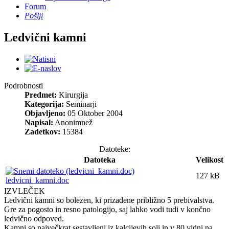
Forum
Pošlji
Ledvični kamni
Podrobnosti
Predmet:
Kirurgija
Kategorija:
Seminarji
Objavljeno:
05 Oktober 2004
Napisal:
Anonimnež
Zadetkov:
15384
Datoteke:
Datoteka
Velikost
127 kB
ledvicni_kamni.doc
IZVLEČEK
Ledvični kamni so bolezen, ki prizadene približno 5 prebivalstva.
Gre za pogosto in resno patologijo, saj lahko vodi tudi v končno
ledvično odpoved.
Kamni so največkrat sestavljeni iz kalcijevih soli in v 80 vidni na