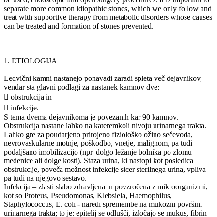
separate more common idiopathic stones, which we only follow and
treat with supportive therapy from metabolic disorders whose causes
can be treated and formation of stones prevented.
1. ETIOLOGIJA
Ledvični kamni nastanejo ponavadi zaradi spleta več dejavnikov,
vendar sta glavni podlagi za nastanek kamnov dve:
 obstrukcija in
 infekcije.
S tema dvema dejavnikoma je povezanih kar 90 kamnov.
Obstrukcija nastane lahko na kateremkoli nivoju urinarnega trakta.
Lahko gre za poudarjeno prirojeno fiziološko ožino sečevoda,
nevrovaskularne motnje, poškodbo, vnetje, malignom, pa tudi
podaljšano imobilizacijo (npr. dolgo ležanje bolnika po zlomu
medenice ali dolge kosti). Staza urina, ki nastopi kot posledica
obstrukcije, poveča možnost infekcije sicer sterilnega urina, vpliva
pa tudi na njegovo sestavo.
Infekcija – zlasti slabo zdravljena in povzročena z mikroorganizmi,
kot so Proteus, Pseudomonas, Klebsiela, Haemophilus,
Staphylococcus, E. coli - naredi spremembe na mukozni površini
urinarnega trakta; to je: epitelij se odlušči, izločajo se mukus, fibrin