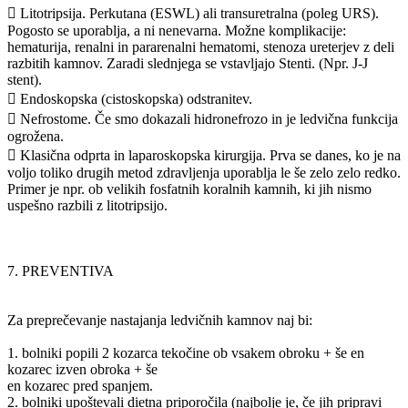
 Litotripsija. Perkutana (ESWL) ali transuretralna (poleg URS).
Pogosto se uporablja, a ni nenevarna. Možne komplikacije:
hematurija, renalni in pararenalni hematomi, stenoza ureterjev z deli
razbitih kamnov. Zaradi slednjega se vstavljajo Stenti. (Npr. J-J
stent).
 Endoskopska (cistoskopska) odstranitev.
 Nefrostome. Če smo dokazali hidronefrozo in je ledvična funkcija
ogrožena.
 Klasična odprta in laparoskopska kirurgija. Prva se danes, ko je na
voljo toliko drugih metod zdravljenja uporablja le še zelo zelo redko.
Primer je npr. ob velikih fosfatnih koralnih kamnih, ki jih nismo
uspešno razbili z litotripsijo.
7. PREVENTIVA
Za preprečevanje nastajanja ledvičnih kamnov naj bi:
1. bolniki popili 2 kozarca tekočine ob vsakem obroku + še en
kozarec izven obroka + še
en kozarec pred spanjem.
2. bolniki upoštevali dietna priporočila (najbolje je, če jih pripravi