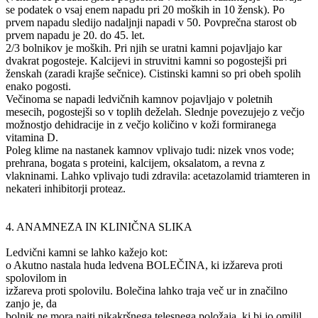
se podatek o vsaj enem napadu pri 20 moških in 10 žensk). Po
prvem napadu sledijo nadaljnji napadi v 50. Povprečna starost ob
prvem napadu je 20. do 45. let.
2/3 bolnikov je moških. Pri njih se uratni kamni pojavljajo kar
dvakrat pogosteje. Kalcijevi in struvitni kamni so pogostejši pri
ženskah (zaradi krajše sečnice). Cistinski kamni so pri obeh spolih
enako pogosti.
Večinoma se napadi ledvičnih kamnov pojavljajo v poletnih
mesecih, pogostejši so v toplih deželah. Slednje povezujejo z večjo
možnostjo dehidracije in z večjo količino v koži formiranega
vitamina D.
Poleg klime na nastanek kamnov vplivajo tudi: nizek vnos vode;
prehrana, bogata s proteini, kalcijem, oksalatom, a revna z
vlakninami. Lahko vplivajo tudi zdravila: acetazolamid triamteren in
nekateri inhibitorji proteaz.
4. ANAMNEZA IN KLINIČNA SLIKA
Ledvični kamni se lahko kažejo kot:
o Akutno nastala huda ledvena BOLEČINA, ki izžareva proti
spolovilom in
izžareva proti spolovilu. Bolečina lahko traja več ur in značilno
zanjo je, da
bolnik ne mora najti nikakršnega telesnega položaja, ki bi jo omilil.