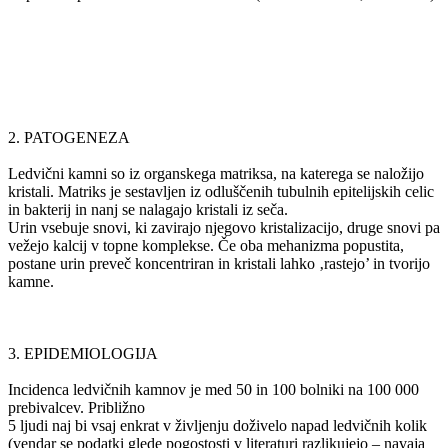
2. PATOGENEZA
Ledvični kamni so iz organskega matriksa, na katerega se naložijo
kristali. Matriks je sestavljen iz odluščenih tubulnih epitelijskih celic
in bakterij in nanj se nalagajo kristali iz seča.
Urin vsebuje snovi, ki zavirajo njegovo kristalizacijo, druge snovi pa
vežejo kalcij v topne komplekse. Če oba mehanizma popustita,
postane urin preveč koncentriran in kristali lahko ‚rastejo’ in tvorijo
kamne.
3. EPIDEMIOLOGIJA
Incidenca ledvičnih kamnov je med 50 in 100 bolniki na 100 000
prebivalcev. Približno
5 ljudi naj bi vsaj enkrat v življenju doživelo napad ledvičnih kolik
(vendar se podatki glede pogostosti v literaturi razlikujejo – navaja