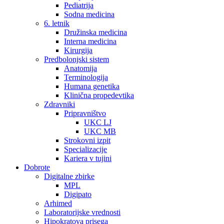
Pediatrija
Sodna medicina
6. letnik
Družinska medicina
Interna medicina
Kirurgija
Predbolonjski sistem
Anatomija
Terminologija
Humana genetika
Klinična propedevtika
Zdravniki
Pripravništvo
UKC LJ
UKC MB
Strokovni izpit
Specializacije
Kariera v tujini
Dobrote
Digitalne zbirke
MPL
Digipato
Arhimed
Laboratorijske vrednosti
Hipokratova prisega