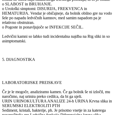
o SLABOST in BRUHANJE.
o Urološki simptomi: DISURIJA, FREKVENCA in
HEMATURIJA. Vendar je običajneje, da bolnik obilno gre na vodo
šele po napadu ledvičnih kamnov, med samim napadom pa je
relativno obstruiran.
o Pogoste in ponavljujoče se INFEKCIJE SEČIL.
Ledvični kamni so lahko tudi incidentalna najdba na Rtg sliki in so
asimptomatski.
5. DIAGNOSTIKA
LABORATORIJSKE PREISKAVE
Če je le mogoče, analiziramo kamen. Če ga bolnik še ni izločil, mu
naročimo, naj urinira preko cedilca, da bi ga ujeli.
URIN URINOKULTURA ANALIZE 24-h URINA Krvna slika in
SERUMSKI ELEKTROLITI PTH
Sediment, kristali, bakterije, ph. Je prisotno vnetje in za katerega
povzročitelja gre Ledvična funkcija Diferencialna krvna slika,