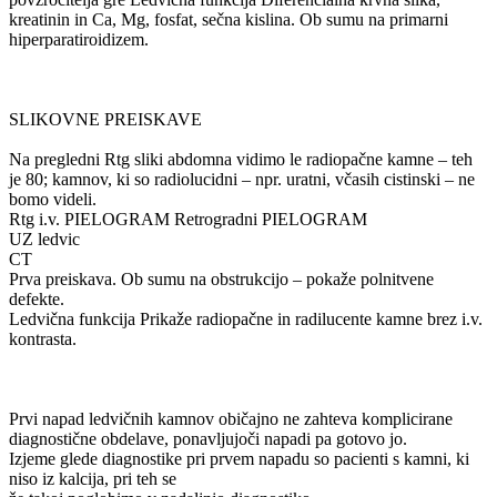
kreatinin in Ca, Mg, fosfat, sečna kislina. Ob sumu na primarni
hiperparatiroidizem.
SLIKOVNE PREISKAVE
Na pregledni Rtg sliki abdomna vidimo le radiopačne kamne – teh
je 80; kamnov, ki so radiolucidni – npr. uratni, včasih cistinski – ne
bomo videli.
Rtg i.v. PIELOGRAM Retrogradni PIELOGRAM
UZ ledvic
CT
Prva preiskava. Ob sumu na obstrukcijo – pokaže polnitvene
defekte.
Ledvična funkcija Prikaže radiopačne in radilucente kamne brez i.v.
kontrasta.
Prvi napad ledvičnih kamnov običajno ne zahteva komplicirane
diagnostične obdelave, ponavljujoči napadi pa gotovo jo.
Izjeme glede diagnostike pri prvem napadu so pacienti s kamni, ki
niso iz kalcija, pri teh se