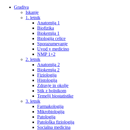
Gradiva
Iskanje
1. letnik
Anatomija 1
Biofizika
Biokemija 1
Biologija celice
Sporazumevanje
Uvod v medicino
NMP 1+2
2. letnik
Anatomija 2
Biokemija 2
Fiziologija
Histologija
Zdravje in okolje
Stik z bolnikom
Temelji biostatistike
3. letnik
Farmakologija
Mikrobiologija
Patologija
Patološka fiziologija
Socialna medicina