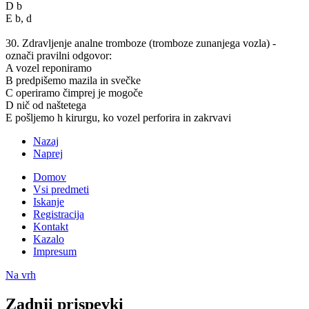
D b
E b, d
30. Zdravljenje analne tromboze (tromboze zunanjega vozla) -
označi pravilni odgovor:
A vozel reponiramo
B predpišemo mazila in svečke
C operiramo čimprej je mogoče
D nič od naštetega
E pošljemo h kirurgu, ko vozel perforira in zakrvavi
Nazaj
Naprej
Domov
Vsi predmeti
Iskanje
Registracija
Kontakt
Kazalo
Impresum
Na vrh
Zadnji prispevki