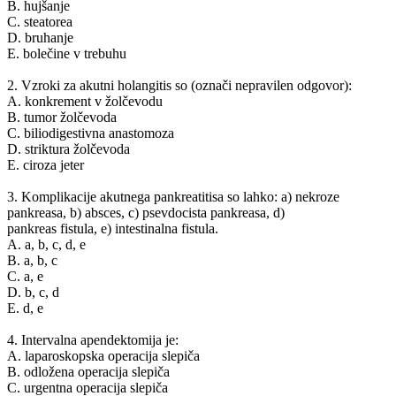
B. hujšanje
C. steatorea
D. bruhanje
E. bolečine v trebuhu
2. Vzroki za akutni holangitis so (označi nepravilen odgovor):
A. konkrement v žolčevodu
B. tumor žolčevoda
C. biliodigestivna anastomoza
D. striktura žolčevoda
E. ciroza jeter
3. Komplikacije akutnega pankreatitisa so lahko: a) nekroze
pankreasa, b) absces, c) psevdocista pankreasa, d)
pankreas fistula, e) intestinalna fistula.
A. a, b, c, d, e
B. a, b, c
C. a, e
D. b, c, d
E. d, e
4. Intervalna apendektomija je:
A. laparoskopska operacija slepiča
B. odložena operacija slepiča
C. urgentna operacija slepiča