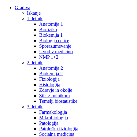
Gradiva
Iskanje
1. letnik
Anatomija 1
Biofizika
Biokemija 1
Biologija celice
Sporazumevanje
Uvod v medicino
NMP 1+2
2. letnik
Anatomija 2
Biokemija 2
Fiziologija
Histologija
Zdravje in okolje
Stik z bolnikom
Temelji biostatistike
3. letnik
Farmakologija
Mikrobiologija
Patologija
Patološka fiziologija
Socialna medicina