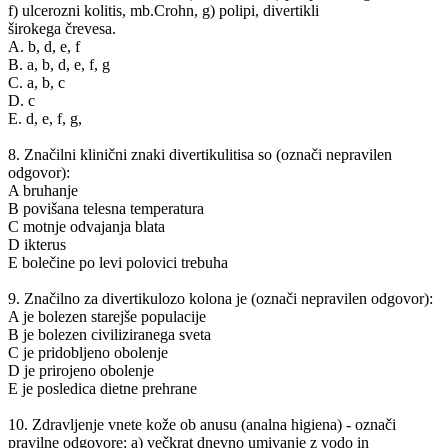
f) ulcerozni kolitis, mb.Crohn, g) polipi, divertikli
širokega črevesa.
A. b, d, e, f
B. a, b, d, e, f, g
C. a, b, c
D. c
E. d, e, f, g,
8. Značilni klinični znaki divertikulitisa so (označi nepravilen
odgovor):
A bruhanje
B povišana telesna temperatura
C motnje odvajanja blata
D ikterus
E bolečine po levi polovici trebuha
9. Značilno za divertikulozo kolona je (označi nepravilen odgovor):
A je bolezen starejše populacije
B je bolezen civiliziranega sveta
C je pridobljeno obolenje
D je prirojeno obolenje
E je posledica dietne prehrane
10. Zdravljenje vnete kože ob anusu (analna higiena) - označi
pravilne odgovore: a) večkrat dnevno umivanje z vodo in