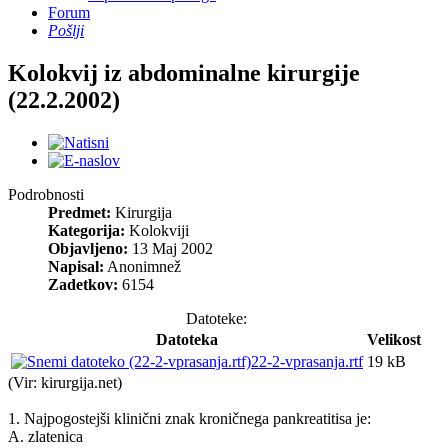
Forum
Pošlji
Kolokvij iz abdominalne kirurgije
(22.2.2002)
Podrobnosti
Predmet:
Kirurgija
Kategorija:
Kolokviji
Objavljeno:
13 Maj 2002
Napisal:
Anonimnež
Zadetkov:
6154
Datoteke:
Datoteka
Velikost
22-2-vprasanja.rtf
19 kB
(Vir: kirurgija.net)
1. Najpogostejši klinični znak kroničnega pankreatitisa je:
A. zlatenica