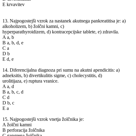
E krvavitev
13. Najpogostejši vzrok za nastanek akutnega pankreatitisa je: a)
alkoholizem, b) žolčni kamni, c)
hyperparathyroidizem, d) kontracepcijske tablete, e) zdravila.
A a, b
B a, b, d, e
C a
D b
E d, e
14. Diferencijalna diagnoza pri sumu na akutni apendicitis: a)
adneksitis, b) divertikulitis sigme, c) cholecystitis, d)
urolitijaza, e) ruptura vranice.
A a, d
B a, b, c, d
C d
D b, c
E a
15. Najpogostejši vzrok vnetja žolčnika je:
A žolčni kamni
B perforacija žolčnika
C gangrena žolčnika