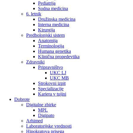
Pediatrija
Sodna medicina
6. letnik
Družinska medicina
Interna medicina
Kirurgija
Predbolonjski sistem
Anatomija
Terminologija
Humana genetika
Klinična propedevtika
Zdravniki
Pripravništvo
UKC LJ
UKC MB
Strokovni izpit
Specializacije
Kariera v tujini
Dobrote
Digitalne zbirke
MPL
Digipato
Arhimed
Laboratorijske vrednosti
Hipokratova prisega