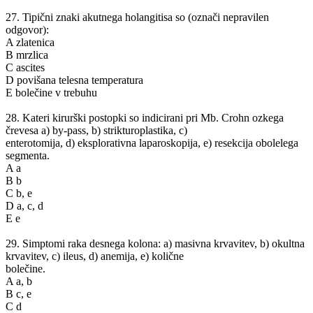
27. Tipični znaki akutnega holangitisa so (označi nepravilen
odgovor):
A zlatenica
B mrzlica
C ascites
D povišana telesna temperatura
E bolečine v trebuhu
28. Kateri kirurški postopki so indicirani pri Mb. Crohn ozkega
črevesa a) by-pass, b) strikturoplastika, c)
enterotomija, d) eksplorativna laparoskopija, e) resekcija obolelega
segmenta.
A a
B b
C b, e
D a, c, d
E e
29. Simptomi raka desnega kolona: a) masivna krvavitev, b) okultna
krvavitev, c) ileus, d) anemija, e) količne
bolečine.
A a, b
B c, e
C d