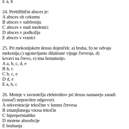
E a, b
24. Peritiflitični absces je:
A absces ob cekumu
B absces v subfreniju
C absces v mali medenici
D absces v podkožju
E absces v vranici
25. Pri mekonijskem ileusu dojenček: a) bruha, b) ne odvaja
mekonija,c) ugotavljamo dilatirane vijuge črevesja, d)
krvavi na črevo, e) ima hematurijo.
A a, b, c, d, e
B b, c
C b, c, e
D d, e
E a, b, c
26. Motnje v ravnotežju elektrolitov pri ileusu nastanejo zaradi
(označi nepravilen odgovor):
A sekvestracije tekočine v lumnu črevesa
B zmanjšanega vnosa tekočin
C hiperperistaltike
D motene absorbcije
E bruhanja