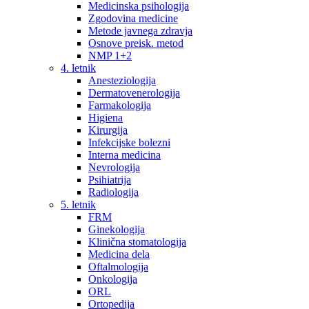
Medicinska psihologija
Zgodovina medicine
Metode javnega zdravja
Osnove preisk. metod
NMP 1+2
4. letnik
Anesteziologija
Dermatovenerologija
Farmakologija
Higiena
Kirurgija
Infekcijske bolezni
Interna medicina
Nevrologija
Psihiatrija
Radiologija
5. letnik
FRM
Ginekologija
Klinična stomatologija
Medicina dela
Oftalmologija
Onkologija
ORL
Ortopedija