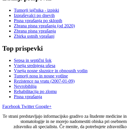
Tumorji jajčnika - izpiski
Izpraševalci po dnevih
Pisna vprašanja po sklopih
Zbrana pisna vprašanja (od 2020)
Zbrana pisna vprašanja
Zbirka ustnih vprašanj
Top prispevki
Sepsa in septični šok
Vnetja srednjega ušesa
Vnetja nosne sluznice in obnosnih votlin
Tumorji nosu in nosne votline
Rezistence na vratu (2007-01-09)
Nevrobiblija
Rehabilitacija po zlomu
Pisna vprašanja
Facebook
Twitter
Google+
Te strani predstavljajo informacijsko gradivo za študente medicine in
stomatologije in ne morejo nadomestiti obiska pri osebnem
zdravniku ali specialistu. Če menite, da potrebujete zdravniško