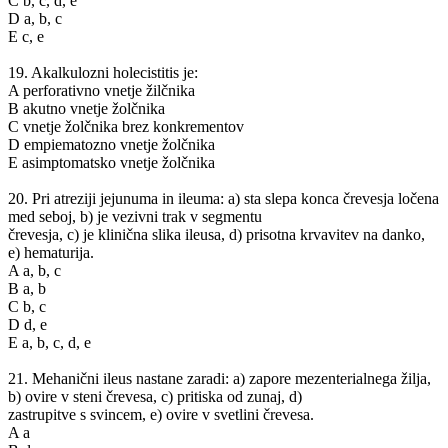
C b, c, d, e
D a, b, c
E c, e
19. Akalkulozni holecistitis je:
A perforativno vnetje žilčnika
B akutno vnetje žolčnika
C vnetje žolčnika brez konkrementov
D empiematozno vnetje žolčnika
E asimptomatsko vnetje žolčnika
20. Pri atreziji jejunuma in ileuma: a) sta slepa konca črevesja ločena
med seboj, b) je vezivni trak v segmentu
črevesja, c) je klinična slika ileusa, d) prisotna krvavitev na danko,
e) hematurija.
A a, b, c
B a, b
C b, c
D d, e
E a, b, c, d, e
21. Mehanični ileus nastane zaradi: a) zapore mezenterialnega žilja,
b) ovire v steni črevesa, c) pritiska od zunaj, d)
zastrupitve s svincem, e) ovire v svetlini črevesa.
A a