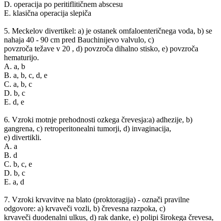
D. operacija po peritiflitičnem abscesu
E. klasična operacija slepiča
5. Meckelov divertikel: a) je ostanek omfaloenteričnega voda, b) se
nahaja 40 - 90 cm pred Bauchinijevo valvulo, c)
povzroča težave v 20 , d) povzroča dihalno stisko, e) povzroča
hematurijo.
A. a, b
B. a, b, c, d, e
C. a, b, c
D. b, c
E. d, e
6. Vzroki motnje prehodnosti ozkega črevesja:a) adhezije, b)
gangrena, c) retroperitonealni tumorji, d) invaginacija,
e) divertikli.
A. a
B. d
C. b, c, e
D. b, c
E. a, d
7. Vzroki krvavitve na blato (proktoragija) - označi pravilne
odgovore: a) krvaveči vozli, b) črevesna razpoka, c)
krvaveči duodenalni ulkus, d) rak danke, e) polipi širokega črevesa,