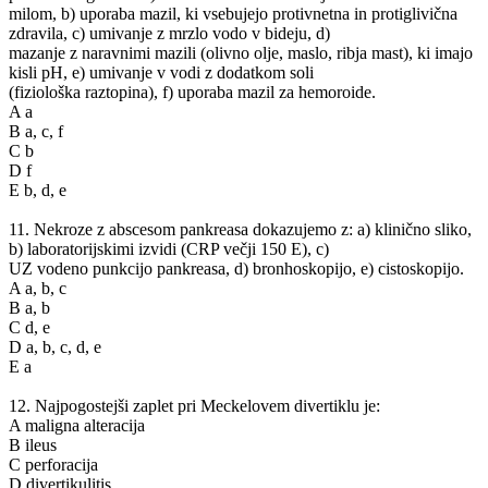
milom, b) uporaba mazil, ki vsebujejo protivnetna in protiglivična
zdravila, c) umivanje z mrzlo vodo v bideju, d)
mazanje z naravnimi mazili (olivno olje, maslo, ribja mast), ki imajo
kisli pH, e) umivanje v vodi z dodatkom soli
(fiziološka raztopina), f) uporaba mazil za hemoroide.
A a
B a, c, f
C b
D f
E b, d, e
11. Nekroze z abscesom pankreasa dokazujemo z: a) klinično sliko,
b) laboratorijskimi izvidi (CRP večji 150 E), c)
UZ vodeno punkcijo pankreasa, d) bronhoskopijo, e) cistoskopijo.
A a, b, c
B a, b
C d, e
D a, b, c, d, e
E a
12. Najpogostejši zaplet pri Meckelovem divertiklu je:
A maligna alteracija
B ileus
C perforacija
D divertikulitis