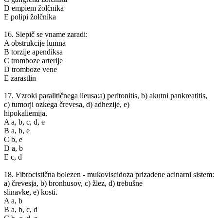
D empiem žolčnika
E polipi žolčnika
16. Slepič se vname zaradi:
A obstrukcije lumna
B torzije apendiksa
C tromboze arterije
D tromboze vene
E zarastlin
17. Vzroki paralitičnega ileusa:a) peritonitis, b) akutni pankreatitis,
c) tumorji ozkega črevesa, d) adhezije, e)
hipokaliemija.
A a, b, c, d, e
B a, b, e
C b, e
D a, b
E c, d
18. Fibrocistična bolezen - mukoviscidoza prizadene acinarni sistem:
a) črevesja, b) bronhusov, c) žlez, d) trebušne
slinavke, e) kosti.
A a, b
B a, b, c, d