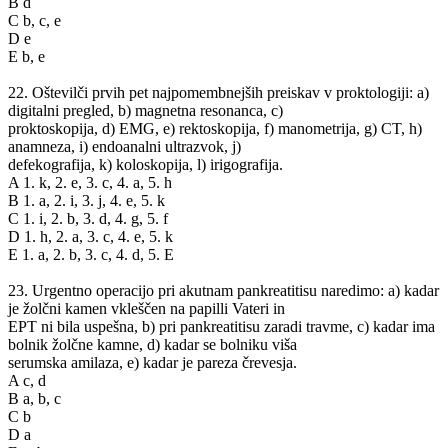
B d
C b, c, e
D e
E b, e
22. Oštevilči prvih pet najpomembnejših preiskav v proktologiji: a)
digitalni pregled, b) magnetna resonanca, c)
proktoskopija, d) EMG, e) rektoskopija, f) manometrija, g) CT, h)
anamneza, i) endoanalni ultrazvok, j)
defekografija, k) koloskopija, l) irigografija.
A 1. k, 2. e, 3. c, 4. a, 5. h
B 1. a, 2. i, 3. j, 4. e, 5. k
C 1. i, 2. b, 3. d, 4. g, 5. f
D 1. h, 2. a, 3. c, 4. e, 5. k
E 1. a, 2. b, 3. c, 4. d, 5. E
23. Urgentno operacijo pri akutnam pankreatitisu naredimo: a) kadar
je žolčni kamen vkleščen na papilli Vateri in
EPT ni bila uspešna, b) pri pankreatitisu zaradi travme, c) kadar ima
bolnik žolčne kamne, d) kadar se bolniku viša
serumska amilaza, e) kadar je pareza črevesja.
A c, d
B a, b, c
C b
D a