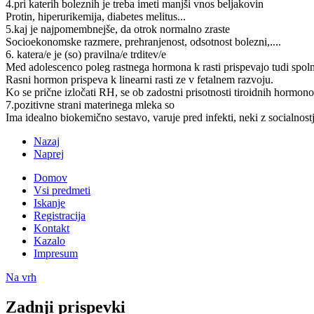
4.pri katerih boleznih je treba imeti manjši vnos beljakovin
Protin, hiperurikemija, diabetes melitus...
5.kaj je najpomembnejše, da otrok normalno zraste
Socioekonomske razmere, prehranjenost, odsotnost bolezni,....
6. katera/e je (so) pravilna/e trditev/e
Med adolescenco poleg rastnega hormona k rasti prispevajo tudi spol
Rasni hormon prispeva k linearni rasti ze v fetalnem razvoju.
Ko se prične izločati RH, se ob zadostni prisotnosti tiroidnih hormon
7.pozitivne strani materinega mleka so
Ima idealno biokemično sestavo, varuje pred infekti, neki z socialnostj
Nazaj
Naprej
Domov
Vsi predmeti
Iskanje
Registracija
Kontakt
Kazalo
Impresum
Na vrh
Zadnji prispevki