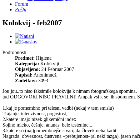
Forum
Pošlji
Kolokvij - feb2007
Podrobnosti
Predmet:
Higiena
Kategorija:
Kolokviji
Objavljeno:
24 Februar 2007
Napisal:
Anonimnež
Zadetkov:
3093
Jou jou..to niso faksimile kolokvija k nimam fotografskega spomina.
tud ODGOVORI NISO PRAVILNI! Ampak vsi k se jih spomnem. Sej l
1.kaj je pomembno pri telesni vadbi (nekaj v tem smislu)
Trajanje, intenzivnost, pogostost,...
2.katere imajo nizek glikemični index
Sojino mleko, češnje, ananas, bele testenine,..
3.katere so (naj)pomembnejše stvari, da človek neha kadit
Nagrada, obveznost, čustvena »prebujenost«(al neki tazga), jasen načrt