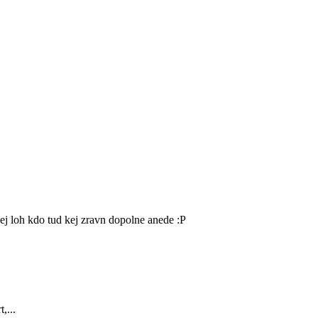
oh kdo tud kej zravn dopolne anede :P
,...