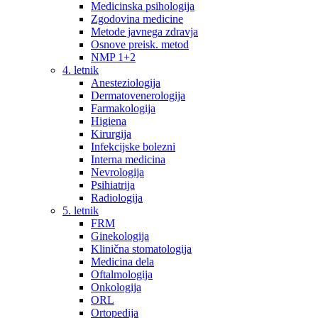
Medicinska psihologija
Zgodovina medicine
Metode javnega zdravja
Osnove preisk. metod
NMP 1+2
4. letnik
Anesteziologija
Dermatovenerologija
Farmakologija
Higiena
Kirurgija
Infekcijske bolezni
Interna medicina
Nevrologija
Psihiatrija
Radiologija
5. letnik
FRM
Ginekologija
Klinična stomatologija
Medicina dela
Oftalmologija
Onkologija
ORL
Ortopedija