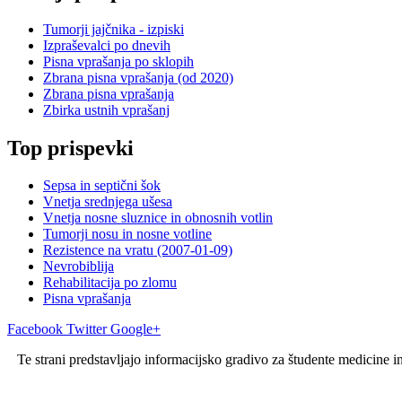
Tumorji jajčnika - izpiski
Izpraševalci po dnevih
Pisna vprašanja po sklopih
Zbrana pisna vprašanja (od 2020)
Zbrana pisna vprašanja
Zbirka ustnih vprašanj
Top prispevki
Sepsa in septični šok
Vnetja srednjega ušesa
Vnetja nosne sluznice in obnosnih votlin
Tumorji nosu in nosne votline
Rezistence na vratu (2007-01-09)
Nevrobiblija
Rehabilitacija po zlomu
Pisna vprašanja
Facebook
Twitter
Google+
Te strani predstavljajo informacijsko gradivo za študente medicine i