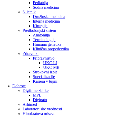
Pediatrija
Sodna medicina
6. letnik
Družinska medicina
Interna medicina
Kirurgija
Predbolonjski sistem
Anatomija
Terminologija
Humana genetika
Klinična propedevtika
Zdravniki
Pripravništvo
UKC LJ
UKC MB
Strokovni izpit
Specializacije
Kariera v tujini
Dobrote
Digitalne zbirke
MPL
Digipato
Arhimed
Laboratorijske vrednosti
Hipokratova prisega