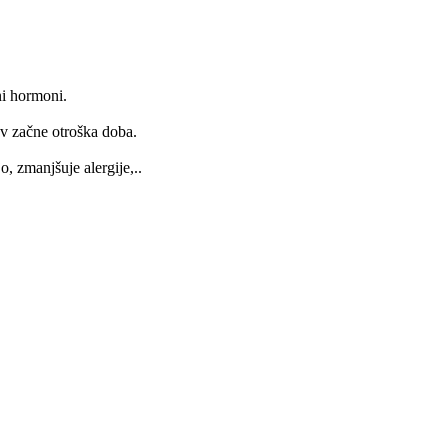
ni hormoni.
ov začne otroška doba.
o, zmanjšuje alergije,..