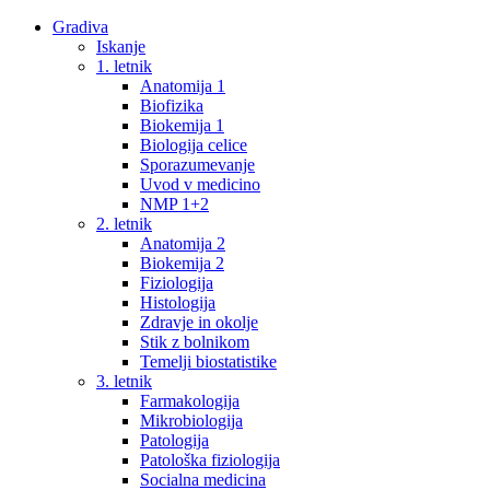
Gradiva
Iskanje
1. letnik
Anatomija 1
Biofizika
Biokemija 1
Biologija celice
Sporazumevanje
Uvod v medicino
NMP 1+2
2. letnik
Anatomija 2
Biokemija 2
Fiziologija
Histologija
Zdravje in okolje
Stik z bolnikom
Temelji biostatistike
3. letnik
Farmakologija
Mikrobiologija
Patologija
Patološka fiziologija
Socialna medicina