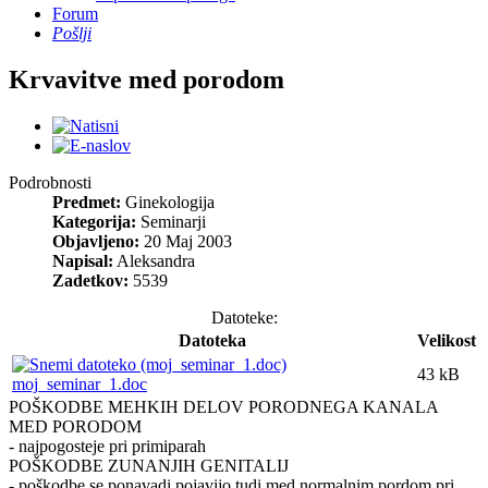
Forum
Pošlji
Krvavitve med porodom
Podrobnosti
Predmet:
Ginekologija
Kategorija:
Seminarji
Objavljeno:
20 Maj 2003
Napisal:
Aleksandra
Zadetkov:
5539
Datoteke:
Datoteka
Velikost
43 kB
moj_seminar_1.doc
POŠKODBE MEHKIH DELOV PORODNEGA KANALA
MED PORODOM
- najpogosteje pri primiparah
POŠKODBE ZUNANJIH GENITALIJ
- poškodbe se ponavadi pojavijo tudi med normalnim pordom pri