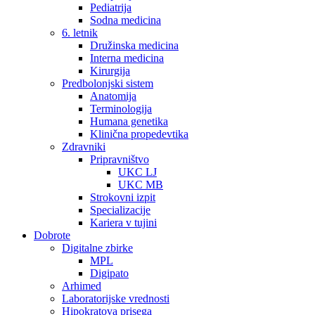
Pediatrija
Sodna medicina
6. letnik
Družinska medicina
Interna medicina
Kirurgija
Predbolonjski sistem
Anatomija
Terminologija
Humana genetika
Klinična propedevtika
Zdravniki
Pripravništvo
UKC LJ
UKC MB
Strokovni izpit
Specializacije
Kariera v tujini
Dobrote
Digitalne zbirke
MPL
Digipato
Arhimed
Laboratorijske vrednosti
Hipokratova prisega