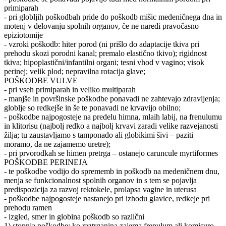
primiparah
- pri globljih poškodbah pride do poškodb mišic medeničnega dna in
motenj v delovanju spolnih organov, če ne naredi pravočasno
epiziotomije
- vzroki poškodb: hiter porod (ni prišlo do adaptacije tkiva pri
prehodu skozi porodni kanal; premalo elastično tkivo); rigidnost
tkiva; hipoplastični/infantilni organi; tesni vhod v vagino; visok
perinej; velik plod; nepravilna rotacija glave;
POŠKODBE VULVE
- pri vseh primiparah in veliko multiparah
- manjše in površinske poškodbe ponavadi ne zahtevajo zdravljenja;
globlje so redkejše in še te ponavadi ne krvavijo obilno;
- poškodbe najpogosteje na predelu himna, mlaih labij, na frenulumu
in klitorisu (najbolj redko a najbolj krvavi zaradi velike razvejanosti
žilja; tu zaustavljamo s tamponado ali globikimi šivi – paziti
moramo, da ne zajamemo uretre);
- pri prvorodkah se himen pretrga – ostanejo caruncule myrtiformes
POŠKODBE PERINEJA
- te poškodbe vodijo do sprememb in poškodb na medeničnem dnu,
menja se funkcionalnost spolnih organov in s tem se pojavlja
predispozicija za razvoj rektokele, prolapsa vagine in uterusa
- poškodbe najpogosteje nastanejo pri izhodu glavice, redkeje pri
prehodu ramen
- izgled, smer in globina poškodb so različni
1) stopnja poškodbe: ko raztrganina zajema frenulum ali komisuro