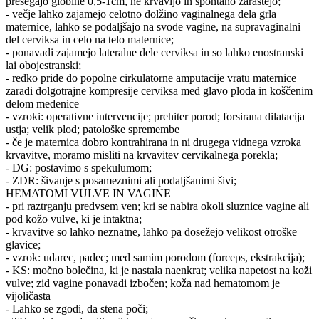
presegajo globine 0,5-1cm, ne krvavijo in spontano zarastejo;
- večje lahko zajamejo celotno dolžino vaginalnega dela grla
maternice, lahko se podaljšajo na svode vagine, na supravaginalni
del cerviksa in celo na telo maternice;
- ponavadi zajamejo lateralne dele cerviksa in so lahko enostranski
lai obojestranski;
- redko pride do popolne cirkulatorne amputacije vratu maternice
zaradi dolgotrajne kompresije cerviksa med glavo ploda in koščenim
delom medenice
- vzroki: operativne intervencije; prehiter porod; forsirana dilatacija
ustja; velik plod; patološke spremembe
- če je maternica dobro kontrahirana in ni drugega vidnega vzroka
krvavitve, moramo misliti na krvavitev cervikalnega porekla;
- DG: postavimo s spekulumom;
- ZDR: šivanje s posameznimi ali podaljšanimi šivi;
HEMATOMI VULVE IN VAGINE
- pri raztrganju predvsem ven; kri se nabira okoli sluznice vagine ali
pod kožo vulve, ki je intaktna;
- krvavitve so lahko neznatne, lahko pa dosežejo velikost otroške
glavice;
- vzrok: udarec, padec; med samim porodom (forceps, ekstrakcija);
- KS: močno bolečina, ki je nastala naenkrat; velika napetost na koži
vulve; zid vagine ponavadi izbočen; koža nad hematomom je
vijoličasta
- Lahko se zgodi, da stena poči;