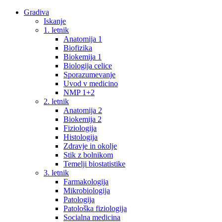
Gradiva
Iskanje
1. letnik
Anatomija 1
Biofizika
Biokemija 1
Biologija celice
Sporazumevanje
Uvod v medicino
NMP 1+2
2. letnik
Anatomija 2
Biokemija 2
Fiziologija
Histologija
Zdravje in okolje
Stik z bolnikom
Temelji biostatistike
3. letnik
Farmakologija
Mikrobiologija
Patologija
Patološka fiziologija
Socialna medicina