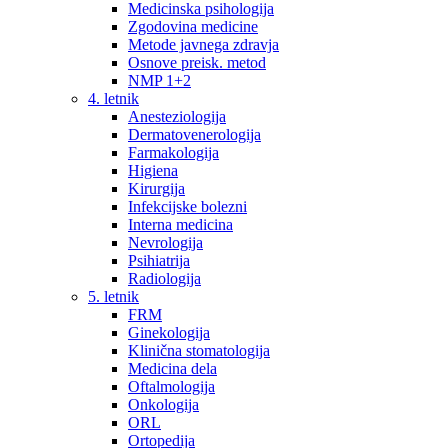
Medicinska psihologija
Zgodovina medicine
Metode javnega zdravja
Osnove preisk. metod
NMP 1+2
4. letnik
Anesteziologija
Dermatovenerologija
Farmakologija
Higiena
Kirurgija
Infekcijske bolezni
Interna medicina
Nevrologija
Psihiatrija
Radiologija
5. letnik
FRM
Ginekologija
Klinična stomatologija
Medicina dela
Oftalmologija
Onkologija
ORL
Ortopedija