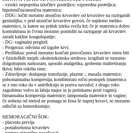
- vzroki: nepopolna izločitev posteljice; vzporedna psoteljica;
hipotonična/atonična maternica;
- DDG: ločiti moramo atonično krvavitev od krvavitve na raztrganih
genitalijha; v prid atonične krvavitve govori, če najdemo mehko
maternico, iz katere na pritisk izteka sveža kri; če je maternica dobro
kontrahirana in čvrsta moramo pomisliti na raztrganje ali krvavitev
zaradi kakšne koagulopatije;
- DG: vaginalni pregled;
- Prognoza: odvisna od izgube krvi;
- Profilaksa: porod moramo končati pravočasno; krvavitev mora biti
v fizioloških mejah; oksitotoksinska sredtsva; izogibati se moramo
dolgotrajnim narkozam, uporabi analgetika, grobemu maltretiranju
tkiva; hitra oskrba rane;
- Zdravljenje: dodajanje transfuzije, plazme..; masaža maternice;
pubomanualna kompresija; kombinirani ročni postopek (maternica
se z eno roko da v antefleksijo in poriva navzdol; z drugo roko
zagrabimo vulvo in labija major in ju potiskamo proti vagini);
bimanualna kompresija maternice; tamponada maternice in vagine;
če nobena od metod ne pomaga in žena še naprej krvavi, se moramo
odločiti za histerektomijo;
HEMORAGIČNI ŠOK:
- placenta previja
- postabortusna krvavitev
- ruptura ektopične nosečnosti