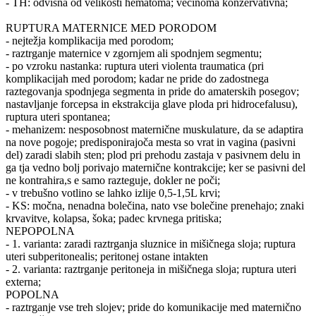
- TH: odvisna od velikosti hematoma; večinoma konzervativna;
RUPTURA MATERNICE MED PORODOM
- nejtežja komplikacija med porodom;
- raztrganje maternice v zgornjem ali spodnjem segmentu;
- po vzroku nastanka: ruptura uteri violenta traumatica (pri
komplikacijah med porodom; kadar ne pride do zadostnega
raztegovanja spodnjega segmenta in pride do amaterskih posegov;
nastavljanje forcepsa in ekstrakcija glave ploda pri hidrocefalusu),
ruptura uteri spontanea;
- mehanizem: nesposobnost maternične muskulature, da se adaptira
na nove pogoje; predisponirajoča mesta so vrat in vagina (pasivni
del) zaradi slabih sten; plod pri prehodu zastaja v pasivnem delu in
ga tja vedno bolj porivajo maternične kontrakcije; ker se pasivni del
ne kontrahira,s e samo razteguje, dokler ne poči;
- v trebušno votlino se lahko izlije 0,5-1,5L krvi;
- KS: močna, nenadna bolečina, nato vse bolečine prenehajo; znaki
krvavitve, kolapsa, šoka; padec krvnega pritiska;
NEPOPOLNA
- 1. varianta: zaradi raztrganja sluznice in mišičnega sloja; ruptura
uteri subperitonealis; peritonej ostane intakten
- 2. varianta: raztrganje peritoneja in mišičnega sloja; ruptura uteri
externa;
POPOLNA
- raztrganje vse treh slojev; pride do komunikacije med maternično