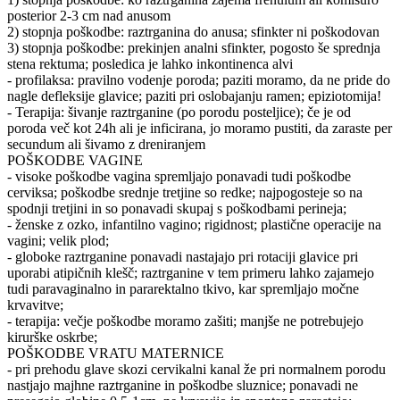
posterior 2-3 cm nad anusom
2) stopnja poškodbe: raztrganina do anusa; sfinkter ni poškodovan
3) stopnja poškodbe: prekinjen analni sfinkter, pogosto še sprednja
stena rektuma; posledica je lahko inkontinenca alvi
- profilaksa: pravilno vodenje poroda; paziti moramo, da ne pride do
nagle defleksije glavice; paziti pri oslobajanju ramen; epiziotomija!
- Terapija: šivanje raztrganine (po porodu posteljice); če je od
poroda več kot 24h ali je inficirana, jo moramo pustiti, da zaraste per
secundum ali šivamo z dreniranjem
POŠKODBE VAGINE
- visoke poškodbe vagina spremljajo ponavadi tudi poškodbe
cerviksa; poškodbe srednje tretjine so redke; najpogosteje so na
spodnji tretjini in so ponavadi skupaj s poškodbami perineja;
- ženske z ozko, infantilno vagino; rigidnost; plastične operacije na
vagini; velik plod;
- globoke raztrganine ponavadi nastajajo pri rotaciji glavice pri
uporabi atipičnih klešč; raztrganine v tem primeru lahko zajamejo
tudi paravaginalno in pararektalno tkivo, kar spremljajo močne
krvavitve;
- terapija: večje poškodbe moramo zašiti; manjše ne potrebujejo
kirurške oskrbe;
POŠKODBE VRATU MATERNICE
- pri prehodu glave skozi cervikalni kanal že pri normalnem porodu
nastjajo majhne raztrganine in poškodbe sluznice; ponavadi ne