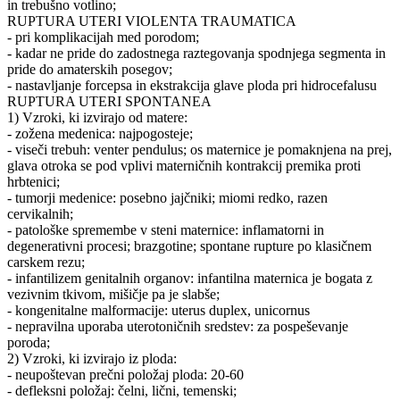
in trebušno votlino;
RUPTURA UTERI VIOLENTA TRAUMATICA
- pri komplikacijah med porodom;
- kadar ne pride do zadostnega raztegovanja spodnjega segmenta in
pride do amaterskih posegov;
- nastavljanje forcepsa in ekstrakcija glave ploda pri hidrocefalusu
RUPTURA UTERI SPONTANEA
1) Vzroki, ki izvirajo od matere:
- zožena medenica: najpogosteje;
- viseči trebuh: venter pendulus; os maternice je pomaknjena na prej,
glava otroka se pod vplivi materničnih kontrakcij premika proti
hrbtenici;
- tumorji medenice: posebno jajčniki; miomi redko, razen
cervikalnih;
- patološke spremembe v steni maternice: inflamatorni in
degenerativni procesi; brazgotine; spontane rupture po klasičnem
carskem rezu;
- infantilizem genitalnih organov: infantilna maternica je bogata z
vezivnim tkivom, mišičje pa je slabše;
- kongenitalne malformacije: uterus duplex, unicornus
- nepravilna uporaba uterotoničnih sredstev: za pospeševanje
poroda;
2) Vzroki, ki izvirajo iz ploda:
- neupoštevan prečni položaj ploda: 20-60
- defleksni položaj: čelni, lični, temenski;