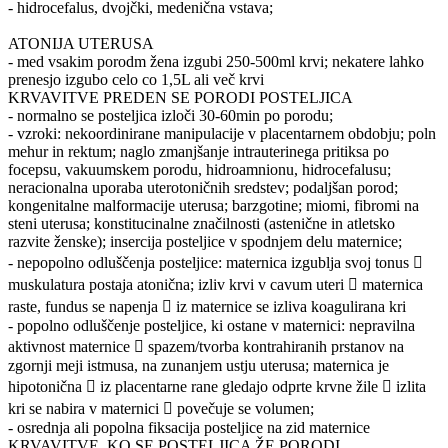
- hidrocefalus, dvojčki, medenična vstava;
ATONIJA UTERUSA
- med vsakim porodm žena izgubi 250-500ml krvi; nekatere lahko
prenesjo izgubo celo co 1,5L ali več krvi
KRVAVITVE PREDEN SE PORODI POSTELJICA
- normalno se posteljica izloči 30-60min po porodu;
- vzroki: nekoordinirane manipulacije v placentarnem obdobju; poln
mehur in rektum; naglo zmanjšanje intrauterinega pritiksa po
focepsu, vakuumskem porodu, hidroamnionu, hidrocefalusu;
neracionalna uporaba uterotoničnih sredstev; podaljšan porod;
kongenitalne malformacije uterusa; barzgotine; miomi, fibromi na
steni uterusa; konstitucinalne značilnosti (astenične in atletsko
razvite ženske); insercija posteljice v spodnjem delu maternice;
- nepopolno odluščenja posteljice: maternica izgublja svoj tonus 
muskulatura postaja atonična; izliv krvi v cavum uteri  maternica
raste, fundus se napenja  iz maternice se izliva koagulirana kri
- popolno odluščenje posteljice, ki ostane v maternici: nepravilna
aktivnost maternice  spazem/tvorba kontrahiranih prstanov na
zgornji meji istmusa, na zunanjem ustju uterusa; maternica je
hipotonična  iz placentarne rane gledajo odprte krvne žile  izlita
kri se nabira v maternici  povečuje se volumen;
- osrednja ali popolna fiksacija posteljice na zid maternice
KRVAVITVE, KO SE POSTELJICA ŽE PORODI