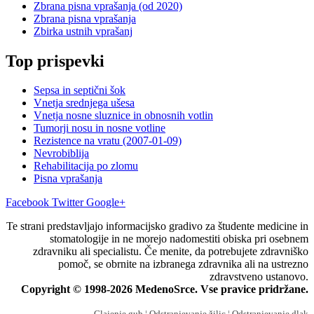
Zbrana pisna vprašanja (od 2020)
Zbrana pisna vprašanja
Zbirka ustnih vprašanj
Top prispevki
Sepsa in septični šok
Vnetja srednjega ušesa
Vnetja nosne sluznice in obnosnih votlin
Tumorji nosu in nosne votline
Rezistence na vratu (2007-01-09)
Nevrobiblija
Rehabilitacija po zlomu
Pisna vprašanja
Facebook
Twitter
Google+
Te strani predstavljajo informacijsko gradivo za študente medicine in
stomatologije in ne morejo nadomestiti obiska pri osebnem
zdravniku ali specialistu. Če menite, da potrebujete zdravniško
pomoč, se obrnite na izbranega zdravnika ali na ustrezno
zdravstveno ustanovo.
Copyright © 1998-2026 MedenoSrce. Vse pravice pridržane.
Glajenje gub
¦ Odstranjevanje žilic
¦ Odstranjevanje dlak