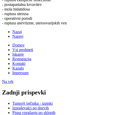
- postapartalna krvavitev
- mola hidatidosa
- ruptura uterusa
- operativni porodi
- ruptura anevrizme, uteroovarijskih ven
Nazaj
Naprej
Domov
Vsi predmeti
Iskanje
Registracija
Kontakt
Kazalo
Impresum
Na vrh
Zadnji prispevki
Tumorji jajčnika - izpiski
Izpraševalci po dnevih
Pisna vprašanja po sklopih