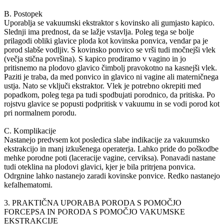
B. Postopek
Uporablja se vakuumski ekstraktor s kovinsko ali gumjasto kapico.
Slednji ima prednost, da se lažje vstavlja. Poleg tega se bolje
prilagodi obliki glavice ploda kot kovinska ponvica, vendar pa je
porod slabše vodljiv. S kovinsko ponvico se vrši tudi močnejši vlek
(večja stična površina). S kapico prodiramo v vagino in jo
pritisnemo na plodovo glavico čimbolj pravokotno na kasnejši vlek.
Paziti je traba, da med ponvico in glavico ni vagine ali materničnega
ustja. Nato se vključi ekstraktor. Vlek je potrebno okrepiti med
popadkom, poleg tega pa tudi spodbujati porodnico, da pritiska. Po
rojstvu glavice se popusti podpritisk v vakuumu in se vodi porod kot
pri normalnem porodu.
C. Komplikacije
Nastanejo predvsem kot posledica slabe indikacije za vakuumsko
ekstrakcijo in manj izkušenega operaterja. Lahko pride do poškodbe
mehke porodne poti (laceracije vagine, cerviksa). Ponavadi nastane
tudi oteklina na plodovi glavici, kjer je bila pritrjena ponvica.
Odrgnine lahko nastanejo zaradi kovinske ponvice. Redko nastanejo
kefalhematomi.
3. PRAKTIČNA UPORABA PORODA S POMOČJO
FORCEPSA IN PORODA S POMOČJO VAKUMSKE
EKSTRAKCIJE