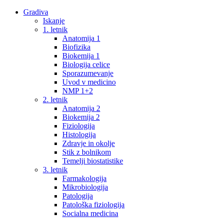
Gradiva
Iskanje
1. letnik
Anatomija 1
Biofizika
Biokemija 1
Biologija celice
Sporazumevanje
Uvod v medicino
NMP 1+2
2. letnik
Anatomija 2
Biokemija 2
Fiziologija
Histologija
Zdravje in okolje
Stik z bolnikom
Temelji biostatistike
3. letnik
Farmakologija
Mikrobiologija
Patologija
Patološka fiziologija
Socialna medicina