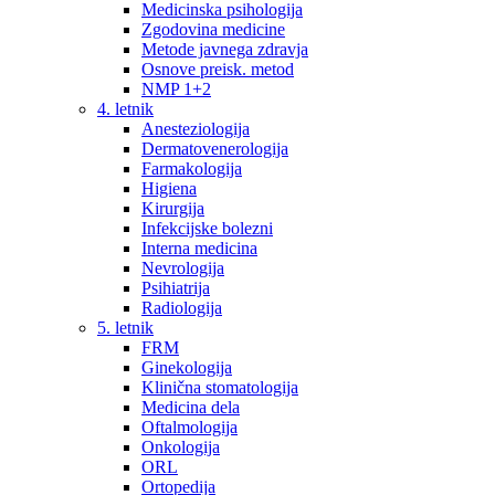
Medicinska psihologija
Zgodovina medicine
Metode javnega zdravja
Osnove preisk. metod
NMP 1+2
4. letnik
Anesteziologija
Dermatovenerologija
Farmakologija
Higiena
Kirurgija
Infekcijske bolezni
Interna medicina
Nevrologija
Psihiatrija
Radiologija
5. letnik
FRM
Ginekologija
Klinična stomatologija
Medicina dela
Oftalmologija
Onkologija
ORL
Ortopedija