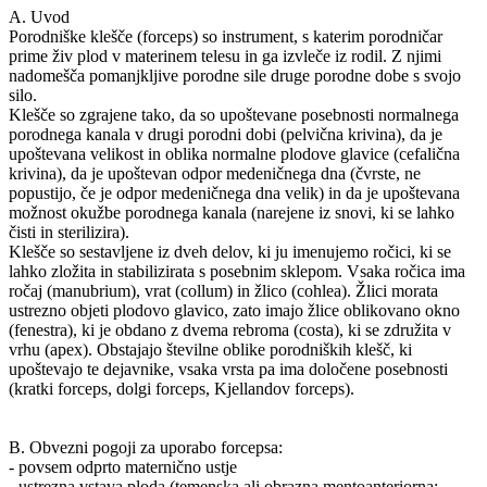
A. Uvod
Porodniške klešče (forceps) so instrument, s katerim porodničar
prime živ plod v materinem telesu in ga izvleče iz rodil. Z njimi
nadomešča pomanjkljive porodne sile druge porodne dobe s svojo
silo.
Klešče so zgrajene tako, da so upoštevane posebnosti normalnega
porodnega kanala v drugi porodni dobi (pelvična krivina), da je
upoštevana velikost in oblika normalne plodove glavice (cefalična
krivina), da je upoštevan odpor medeničnega dna (čvrste, ne
popustijo, če je odpor medeničnega dna velik) in da je upoštevana
možnost okužbe porodnega kanala (narejene iz snovi, ki se lahko
čisti in sterilizira).
Klešče so sestavljene iz dveh delov, ki ju imenujemo ročici, ki se
lahko zložita in stabilizirata s posebnim sklepom. Vsaka ročica ima
ročaj (manubrium), vrat (collum) in žlico (cohlea). Žlici morata
ustrezno objeti plodovo glavico, zato imajo žlice oblikovano okno
(fenestra), ki je obdano z dvema rebroma (costa), ki se združita v
vrhu (apex). Obstajajo številne oblike porodniških klešč, ki
upoštevajo te dejavnike, vsaka vrsta pa ima določene posebnosti
(kratki forceps, dolgi forceps, Kjellandov forceps).
B. Obvezni pogoji za uporabo forcepsa:
- povsem odprto maternično ustje
- ustrezna vstava ploda (temenska ali obrazna mentoanteriorna;