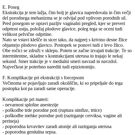
E. Poseg
Ekstrakcija je tem lažja, čim bolj je glavica napredovala in čim večji
del porodnega mehanizma se je odvijal pod vplivom porodnih sil.
Pred posegom se opravi pazljiv vaginalni pregled, kjer se preveri
odprtost ustja, položaj plodove glavice, poleg tega se oceni tudi
velikost pelvične odprtine.
Nato se vstavi klešče in sicer tako, da najprej s krivino desne žlice
objamejo plodovo glavico. Postopek se ponovi tudi z levo žlico.
Obe ročici se združi v sklepu. Potem se začne izvajati trakcije. Te so
intermitentne, skladne s kontrakcijami uterusa in trajajo le nekaj
sekund. Smer trakcije je v medialni smeri navzad in navzdol.
Največkrat je potrebno narediti tudi epiziotomijo.
F. Komplikacije pri ekstrakciji s forcepsom
Večinoma se pojavljajo zaradi okoliščin, ki so pripeljale do tega
postopka kot pa zaradi same operacije.
Komplikacije pri materi:
- nevarnost splošne anestezije
- poškodbe trde porodne poti (ruptura simfize, trtice)
- poškodbe mehke porodne poti (raztrganje cerviksa, vagine ali
perineja)
- poporodna krvavitev zaradi atonije ali raztrganja uterusa
- poporodna genitalna sepsa.