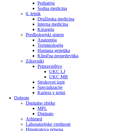
Pediatrija
Sodna medicina
6. letnik
Družinska medicina
Interna medicina
Kirurgija
Predbolonjski sistem
Anatomija
Terminologija
Humana genetika
Klinična propedevtika
Zdravniki
Pripravništvo
UKC LJ
UKC MB
Strokovni izpit
Specializacije
Kariera v tujini
Dobrote
Digitalne zbirke
MPL
Digipato
Arhimed
Laboratorijske vrednosti
Hipokratova prisega