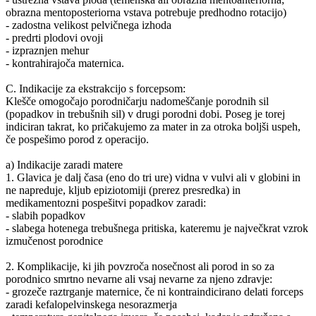
obrazna mentoposteriorna vstava potrebuje predhodno rotacijo)
- zadostna velikost pelvičnega izhoda
- predrti plodovi ovoji
- izpraznjen mehur
- kontrahirajoča maternica.
C. Indikacije za ekstrakcijo s forcepsom:
Klešče omogočajo porodničarju nadomeščanje porodnih sil
(popadkov in trebušnih sil) v drugi porodni dobi. Poseg je torej
indiciran takrat, ko pričakujemo za mater in za otroka boljši uspeh,
če pospešimo porod z operacijo.
a) Indikacije zaradi matere
1. Glavica je dalj časa (eno do tri ure) vidna v vulvi ali v globini in
ne napreduje, kljub epiziotomiji (prerez presredka) in
medikamentozni pospešitvi popadkov zaradi:
- slabih popadkov
- slabega hotenega trebušnega pritiska, kateremu je največkrat vzrok
izmučenost porodnice
2. Komplikacije, ki jih povzroča nosečnost ali porod in so za
porodnico smrtno nevarne ali vsaj nevarne za njeno zdravje:
- grozeče raztrganje maternice, če ni kontraindicirano delati forceps
zaradi kefalopelvinskega nesorazmerja