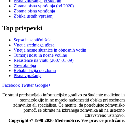
Pisna vprašanja po sklopih
Zbrana pisna vprašanja (od 2020)
Zbrana pisna vprašanja
Zbirka ustnih vprašanj
Top prispevki
Sepsa in septični šok
Vnetja srednjega ušesa
Vnetja nosne sluznice in obnosnih votlin
Tumorji nosu in nosne votline
Rezistence na vratu (2007-01-09)
Nevrobiblija
Rehabilitacija po zlomu
Pisna vprašanja
Facebook
Twitter
Google+
Te strani predstavljajo informacijsko gradivo za študente medicine in
stomatologije in ne morejo nadomestiti obiska pri osebnem
zdravniku ali specialistu. Če menite, da potrebujete zdravniško
pomoč, se obrnite na izbranega zdravnika ali na ustrezno
zdravstveno ustanovo.
Copyright © 1998-2026 MedenoSrce. Vse pravice pridržane.