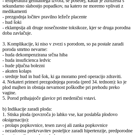
- temperatura genitalnega izvora, še posebej, kadar je združena s
sekundarno slabostjo popadkov, na katero ne moremo vplivati z
medikamenti
- prezgodnja ločitev pravilno ležeče placente
- hud šoki
- eklampsija ali druge nosečnostne toksikoze, kjer se druga porodna
doba zavlačuje.
3. Komplikacije, ki niso v zvezi s porodom, so pa postale zaradi
poroda smrtno nevarne:
- huda dekompenzirana srčna hiba
- huda insuficienca ledvic
- hude pljučna bolezni
- akuten kolaps
- srednje hud in hud šok, ki ga moramo pred operacijo zdraviti.
4. Nekateri primeri prezgodnjega poroda (pred 34. tednom): ko je
plod majhen in obstaja nevarnost poškodbe pri prehodu preko
vagine.
5. Porod prihajajoče glavice pri medenični vstavi.
b) Indikacije zaradi ploda:
1. Stiska ploda (povzroča jo lahko vse, kar poslabša plodovo
oksigenacijo):
- prolaps popkovnice, tesen zavoj ali zanka popkovnice
- nezadostna prekrvavitev posteljice zaradi hipertenzije, predporodne