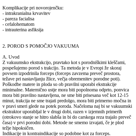
Komplikacije pri novorojenčku:
- intrakranialna krvavitev
- pareza facialisa
- cefalohematom
- intrauterina asfiksija
2. POROD S POMOČJO VAKUUMA
A. Uvod
Z vakuumsko ekstrakcijo, pravtako kot s porodniškimi kleščami,
pospešujemo porod s trakcijo. Ta metoda je v Evropi že skoraj
povsem izpodrinila forceps (forceps zavzema preveč prostora,
težave pri nastavljanju žlice, večja obremenitev porodne poti).
Poškodbe matere in ploda so ob pravilni uporabi ekstrakcije
minimalne. Maternično ustje mora biti popolnoma odprto, ponvica
mora biti pravilno nastavljena, ne sme biti prisesana več kot 12-15
minut, trakcija ne sme trajati predolgo, mora biti primerno močna in
v pravi smeri glede na potek poroda. Načeloma naj bi se vakuumski
ekstraktor uporabljal le v drugi dobi, razen v izjemnih primerih
(otrokovo stanje se hitro slabša in bi do carskega reza trajalo preveč
časa) v prvi porodni dobi. Metode ne smemo izvajati, če je plod
težje hipoksičen.
Indikacije in kontraindikacije so podobne kot za forceps.