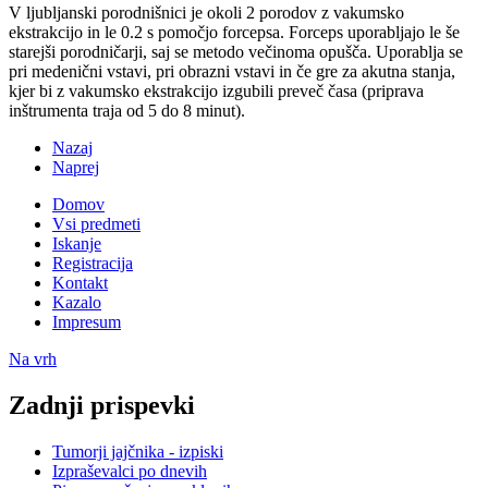
V ljubljanski porodnišnici je okoli 2 porodov z vakumsko
ekstrakcijo in le 0.2 s pomočjo forcepsa. Forceps uporabljajo le še
starejši porodničarji, saj se metodo večinoma opušča. Uporablja se
pri medenični vstavi, pri obrazni vstavi in če gre za akutna stanja,
kjer bi z vakumsko ekstrakcijo izgubili preveč časa (priprava
inštrumenta traja od 5 do 8 minut).
Nazaj
Naprej
Domov
Vsi predmeti
Iskanje
Registracija
Kontakt
Kazalo
Impresum
Na vrh
Zadnji prispevki
Tumorji jajčnika - izpiski
Izpraševalci po dnevih