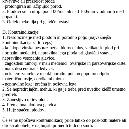
krvavitve ali prezrelost ploda
- prolongiran ali izčrpujoč porod.
2. Plodovi srčni utripi pod 100/min ali nad 160/min v odmorih med
popadki.
3. Odtek mekonija pri glavični vstavi
D. Kontraindikacije:
1. Nesorazmerje med plodom in porodno potjo (najvažnejša
kontraindikacija za forceps):
- kefalopelvinska nesorazmerja: hidrocefalus, velikanski plod pri
normalni medenici, nepravilna lega ploda pri glavični vstavi,
nepravilno vstopanje glavice.
- zagozdeni tumorji v mali medenici: ovarijske in paraovarijske ciste,
miom, descendirana ledvica.
- nekatere zapreke v mehki porodni poti: nepopolno odprto
maternično ustje, cervikalni miom.
- nepravilne lege: prečna in poševna lega.
2. Še nepredrt jajčni mehur, ki ga je treba pred uvedbo klešč umetno
predreti.
3. Zanesljivo mrtev plod.
4. Premajhna plodova glavica.
5. Huje spačeni plodovi.
Če se ne upošteva kontraindikacij pride lahko do poškodb matere ali
otroka ali obeh, v najhujših primerih tudi do smrti.