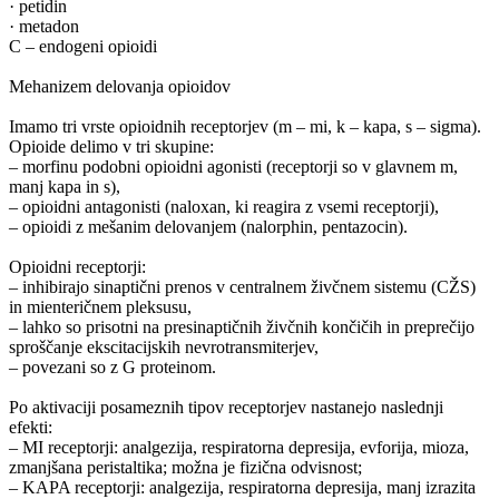
· petidin
· metadon
C – endogeni opioidi
Mehanizem delovanja opioidov
Imamo tri vrste opioidnih receptorjev (m – mi, k – kapa, s – sigma).
Opioide delimo v tri skupine:
– morfinu podobni opioidni agonisti (receptorji so v glavnem m,
manj kapa in s),
– opioidni antagonisti (naloxan, ki reagira z vsemi receptorji),
– opioidi z mešanim delovanjem (nalorphin, pentazocin).
Opioidni receptorji:
– inhibirajo sinaptični prenos v centralnem živčnem sistemu (CŽS)
in mienteričnem pleksusu,
– lahko so prisotni na presinaptičnih živčnih končičih in preprečijo
sproščanje ekscitacijskih nevrotransmiterjev,
– povezani so z G proteinom.
Po aktivaciji posameznih tipov receptorjev nastanejo naslednji
efekti:
– MI receptorji: analgezija, respiratorna depresija, evforija, mioza,
zmanjšana peristaltika; možna je fizična odvisnost;
– KAPA receptorji: analgezija, respiratorna depresija, manj izrazita