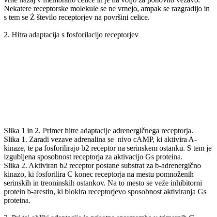
Nekatere receptorske molekule se ne vrnejo, ampak se razgradijo in
s tem se Ż število receptorjev na površini celice.
2. Hitra adaptacija s fosforilacijo receptorjev
Slika 1 in 2. Primer hitre adaptacije adrenergičnega receptorja.
Slika 1. Zaradi vezave adrenalina se ­ nivo cAMP, ki aktivira A-
kinaze, te pa fosforilirajo b2 receptor na serinskem ostanku. S tem je
izgubljena sposobnost receptorja za aktivacijo Gs proteina.
Slika 2. Aktiviran b2 receptor postane substrat za b-adrenergično
kinazo, ki fosforilira C konec receptorja na mestu pomnoženih
serinskih in treoninskih ostankov. Na to mesto se veže inhibitorni
protein b-arestin, ki blokira receptorjevo sposobnost aktiviranja Gs
proteina.