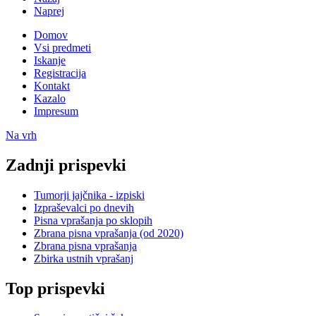
Naprej
Domov
Vsi predmeti
Iskanje
Registracija
Kontakt
Kazalo
Impresum
Na vrh
Zadnji prispevki
Tumorji jajčnika - izpiski
Izpraševalci po dnevih
Pisna vprašanja po sklopih
Zbrana pisna vprašanja (od 2020)
Zbrana pisna vprašanja
Zbirka ustnih vprašanj
Top prispevki