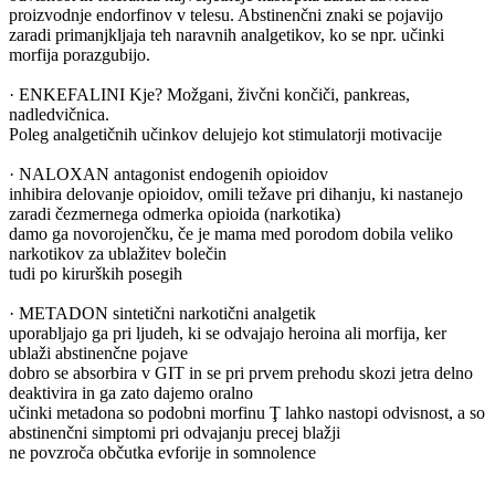
proizvodnje endorfinov v telesu. Abstinenčni znaki se pojavijo
zaradi primanjkljaja teh naravnih analgetikov, ko se npr. učinki
morfija porazgubijo.
· ENKEFALINI Kje? Možgani, živčni končiči, pankreas,
nadledvičnica.
Poleg analgetičnih učinkov delujejo kot stimulatorji motivacije
· NALOXAN antagonist endogenih opioidov
inhibira delovanje opioidov, omili težave pri dihanju, ki nastanejo
zaradi čezmernega odmerka opioida (narkotika)
damo ga novorojenčku, če je mama med porodom dobila veliko
narkotikov za ublažitev bolečin
tudi po kirurških posegih
· METADON sintetični narkotični analgetik
uporabljajo ga pri ljudeh, ki se odvajajo heroina ali morfija, ker
ublaži abstinenčne pojave
dobro se absorbira v GIT in se pri prvem prehodu skozi jetra delno
deaktivira in ga zato dajemo oralno
učinki metadona so podobni morfinu Ţ lahko nastopi odvisnost, a so
abstinenčni simptomi pri odvajanju precej blažji
ne povzroča občutka evforije in somnolence