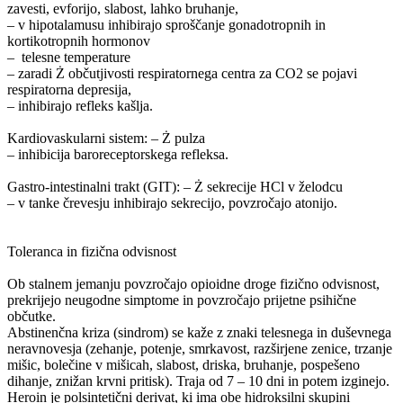
zavesti, evforijo, slabost, lahko bruhanje,
– v hipotalamusu inhibirajo sproščanje gonadotropnih in
kortikotropnih hormonov
– ­ telesne temperature
– zaradi Ż občutjivosti respiratornega centra za CO2 se pojavi
respiratorna depresija,
– inhibirajo refleks kašlja.
Kardiovaskularni sistem: – Ż pulza
– inhibicija baroreceptorskega refleksa.
Gastro-intestinalni trakt (GIT): – Ż sekrecije HCl v želodcu
– v tanke črevesju inhibirajo sekrecijo, povzročajo atonijo.
Toleranca in fizična odvisnost
Ob stalnem jemanju povzročajo opioidne droge fizično odvisnost,
prekrijejo neugodne simptome in povzročajo prijetne psihične
občutke.
Abstinenčna kriza (sindrom) se kaže z znaki telesnega in duševnega
neravnovesja (zehanje, potenje, smrkavost, razširjene zenice, trzanje
mišic, bolečine v mišicah, slabost, driska, bruhanje, pospešeno
dihanje, znižan krvni pritisk). Traja od 7 – 10 dni in potem izginejo.
Heroin je polsintetični derivat, ki ima obe hidroksilni skupini