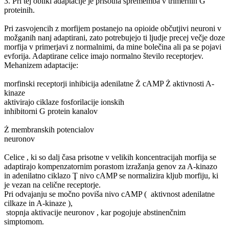
3. Pri tej obliki adaptacije je prisotna sprememba v trimernih G
proteinih.
Pri zasvojencih z morfijem postanejo na opioide občutjivi neuroni v
možganih nanj adaptirani, zato potrebujejo ti ljudje precej večje doze
morfija v primerjavi z normalnimi, da mine bolečina ali pa se pojavi
evforija. Adaptirane celice imajo normalno število receptorjev.
Mehanizem adaptacije:
morfinski receptorji inhibicija adenilatne Ż cAMP Ż aktivnosti A-
kinaze
aktivirajo ciklaze fosforilacije ionskih
inhibitorni G protein kanalov
Ż membranskih potencialov
neuronov
Celice , ki so dalj časa prisotne v velikih koncentracijah morfija se
adaptirajo kompenzatornim porastom izražanja genov za A-kinazo
in adenilatno ciklazo Ţ nivo cAMP se normalizira kljub morfiju, ki
je vezan na celične receptorje.
Pri odvajanju se močno poviša nivo cAMP ( ­ aktivnost adenilatne
cilkaze in A-kinaze ),
­ stopnja aktivacije neuronov , kar pogojuje abstinenčnim
simptomom.