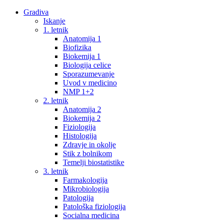
Gradiva
Iskanje
1. letnik
Anatomija 1
Biofizika
Biokemija 1
Biologija celice
Sporazumevanje
Uvod v medicino
NMP 1+2
2. letnik
Anatomija 2
Biokemija 2
Fiziologija
Histologija
Zdravje in okolje
Stik z bolnikom
Temelji biostatistike
3. letnik
Farmakologija
Mikrobiologija
Patologija
Patološka fiziologija
Socialna medicina