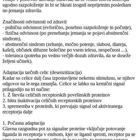
ugodno razpoloženje in bi se hkrati izognil neprijetnim poslediam
ne-jemanja zdravila.
Značilnosti odvisnosti od zdravil
· psihična odvisnost (evforično, posebno razpoloženje in počutje),
· fizična odvisnost (po prenehanju jemanja se pojavi abstinenčni
sindrom),
· abstinenčni sindrom (zehanje, močno potenje, slabost, diareja,
kašelj, občutek difuzne bolečine po vsem telesu, nespečnost ...),
· toleranca (potreba po vedno večjih dozah zdravila, da se doseže
željeni učinek).
Adaptacija tarčnih celic (desenzitizacija)
Kadar so celice dalj časa izpostavljene nekemu stimulusu, se njihov
odgovor na le-tega zmanjša. Celice se lahko na kemični signal
prilagodijo na tri načine:
1. Ż števila celičnih receptorskih površinskih proteinov
2. hitra inaktivacija celičnih receptorskih proteinov
3. sprememba v proteinih, ki prevajajo signal od aktiviranega
receptorja dalje
1. Počasna adaptacija
Glavna razgradna pot za signalne proteine vključuje potovanje
liganda in receptorja v endsom, kjer se ligand sprosti, receptor pa se
vrne nazaj v membrano celice in je na voljo za ponovno vezavo.