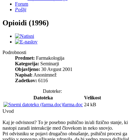
Forum
Pošlji
Opioidi (1996)
Podrobnosti
Predmet:
Farmakologija
Kategorija:
Seminarji
Objavljeno:
30 Avgust 2001
Napisal:
Anonimnež
Zadetkov:
6116
Datoteke:
Datoteka
Velikost
farma.doc
24 kB
Uvod
Kaj je odvisnost? To je posebno psihično in/ali fizično stanje, ki
nastopi zaradi interakcije med človekom in neko snovjo.
Pri odvisniku se pojavi drugačno obnašanje, psihični procesi ga
vodijo v ponovno uživanje zdravila, da bi vedno znova doživljal