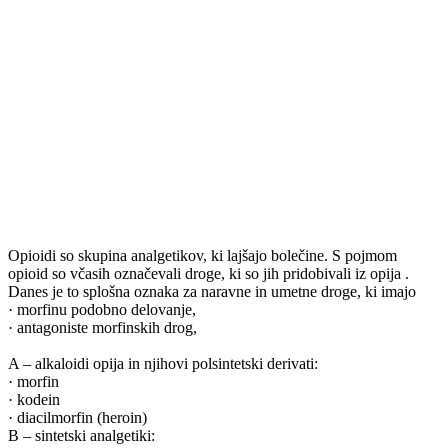
Opioidi so skupina analgetikov, ki lajšajo bolečine. S pojmom
opioid so včasih označevali droge, ki so jih pridobivali iz opija .
Danes je to splošna oznaka za naravne in umetne droge, ki imajo
· morfinu podobno delovanje,
· antagoniste morfinskih drog,
A – alkaloidi opija in njihovi polsintetski derivati:
· morfin
· kodein
· diacilmorfin (heroin)
B – sintetski analgetiki: