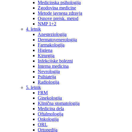
Medicinska psihologija
Zgodovina medicine
Metode javnega zdravja
Osnove preisk. metod
NMP 1+2
4. letnik
Anesteziologija
Dermatovenerologija
Farmakologija
Higiena
Kirurgija
Infekcijske bolezni
Interna medicina
Nevrologija
Psihiatrija
Radiologija
5. letnik
FRM
Ginekologija
Klinična stomatologija
Medicina dela
Oftalmologija
Onkologija
ORL
Ortopedija