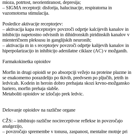
mioza, potrtost, neorientiranost, depresija;
– SIGMA receptorji: disforija, halucinacije, respiratorna in
vazomotorna stimulacija.
Posledice aktivacije receptorjev:
– aktivacija kapa receptorjev povzroči odprtje kalcijevih kanalov in
inhibicijo napetostno odvisnih in dihidronskih piridinskih kanalov v
mienteričnem pleksusu in ganglijskih neuronih;
– aktivacija m in s receptorjev povzroči odprtje kalijevih kanalov in
hiperpolarizacijo in inhibicijo adenilatne ciklaze (AC) v možganih.
Farmakokinetka opioidov
Morfin in drugi opioidi se po absorpciji vežejo na proteine plazme in
se enakomerno porazdelijo po tkivih, predvsem po pljučih, jetrih in
ledvicah. Kodein in heroin dobro prehajata skozi krvno-možgansko
bariero, morfin prehaja slabše.
Metaboliti opioidov se izločajo prek ledvic.
Delovanje opioidov na različne organe
CŽS: – inhibirajo različne nocireceptivne reflekse in povzročajo
analgezijo,
– povzročajo spremembe v tonusu, zaspanost, mentalne motnje pri