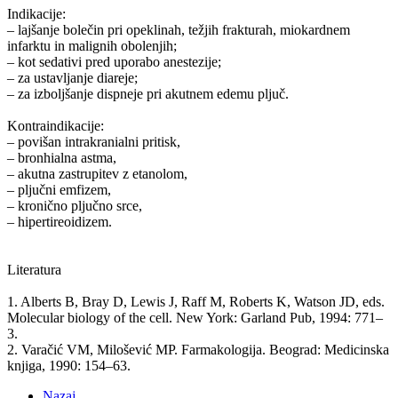
Indikacije:
– lajšanje bolečin pri opeklinah, težjih frakturah, miokardnem
infarktu in malignih obolenjih;
– kot sedativi pred uporabo anestezije;
– za ustavljanje diareje;
– za izboljšanje dispneje pri akutnem edemu pljuč.
Kontraindikacije:
– povišan intrakranialni pritisk,
– bronhialna astma,
– akutna zastrupitev z etanolom,
– pljučni emfizem,
– kronično pljučno srce,
– hipertireoidizem.
Literatura
1. Alberts B, Bray D, Lewis J, Raff M, Roberts K, Watson JD, eds.
Molecular biology of the cell. New York: Garland Pub, 1994: 771–
3.
2. Varačić VM, Milošević MP. Farmakologija. Beograd: Medicinska
knjiga, 1990: 154–63.
Nazaj