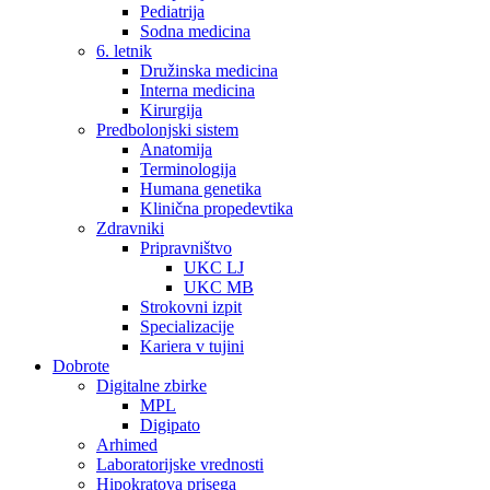
Pediatrija
Sodna medicina
6. letnik
Družinska medicina
Interna medicina
Kirurgija
Predbolonjski sistem
Anatomija
Terminologija
Humana genetika
Klinična propedevtika
Zdravniki
Pripravništvo
UKC LJ
UKC MB
Strokovni izpit
Specializacije
Kariera v tujini
Dobrote
Digitalne zbirke
MPL
Digipato
Arhimed
Laboratorijske vrednosti
Hipokratova prisega