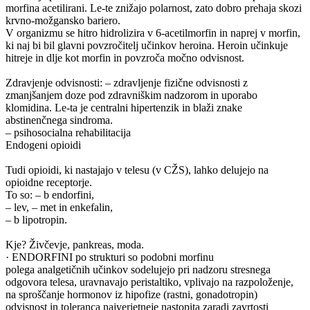
morfina acetilirani. Le-te znižajo polarnost, zato dobro prehaja skozi
krvno-možgansko bariero.
V organizmu se hitro hidrolizira v 6-acetilmorfin in naprej v morfin,
ki naj bi bil glavni povzročitelj učinkov heroina. Heroin učinkuje
hitreje in dlje kot morfin in povzroča močno odvisnost.
Zdravjenje odvisnosti: – zdravljenje fizične odvisnosti z
zmanjšanjem doze pod zdravniškim nadzorom in uporabo
klomidina. Le-ta je centralni hipertenzik in blaži znake
abstinenčnega sindroma.
– psihosocialna rehabilitacija
Endogeni opioidi
Tudi opioidi, ki nastajajo v telesu (v CŽS), lahko delujejo na
opioidne receptorje.
To so: – b endorfini,
– lev, – met in enkefalin,
– b lipotropin.
Kje? Živčevje, pankreas, moda.
· ENDORFINI po strukturi so podobni morfinu
polega analgetičnih učinkov sodelujejo pri nadzoru stresnega
odgovora telesa, uravnavajo peristaltiko, vplivajo na razpoloženje,
na sproščanje hormonov iz hipofize (rastni, gonadotropin)
odvisnost in toleranca najverjetneje nastopita zaradi zavrtosti