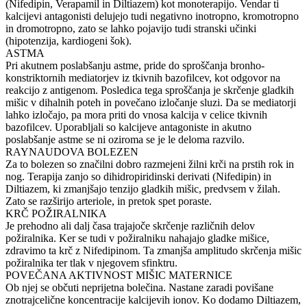
(Nifedipin, Verapamil in Diltiazem) kot monoterapijo. Vendar ti
kalcijevi antagonisti delujejo tudi negativno inotropno, kromotropno
in dromotropno, zato se lahko pojavijo tudi stranski učinki
(hipotenzija, kardiogeni šok).
ASTMA
Pri akutnem poslabšanju astme, pride do sproščanja bronho-
konstriktornih mediatorjev iz tkivnih bazofilcev, kot odgovor na
reakcijo z antigenom. Posledica tega sproščanja je skrčenje gladkih
mišic v dihalnih poteh in povečano izločanje sluzi. Da se mediatorji
lahko izločajo, pa mora priti do vnosa kalcija v celice tkivnih
bazofilcev. Uporabljali so kalcijeve antagoniste in akutno
poslabšanje astme se ni oziroma se je le deloma razvilo.
RAYNAUDOVA BOLEZEN
Za to bolezen so značilni dobro razmejeni žilni krči na prstih rok in
nog. Terapija zanjo so dihidropiridinski derivati (Nifedipin) in
Diltiazem, ki zmanjšajo tenzijo gladkih mišic, predvsem v žilah.
Zato se razširijo arteriole, in pretok spet poraste.
KRČ POŽIRALNIKA
Je prehodno ali dalj časa trajajoče skrčenje različnih delov
požiralnika. Ker se tudi v požiralniku nahajajo gladke mišice,
zdravimo ta krč z Nifedipinom. Ta zmanjša amplitudo skrčenja mišic
požiralnika ter tlak v njegovem sfinktru.
POVEČANA AKTIVNOST MIŠIC MATERNICE
Ob njej se občuti neprijetna bolečina. Nastane zaradi povišane
znotrajcelične koncentracije kalcijevih ionov. Ko dodamo Diltiazem,