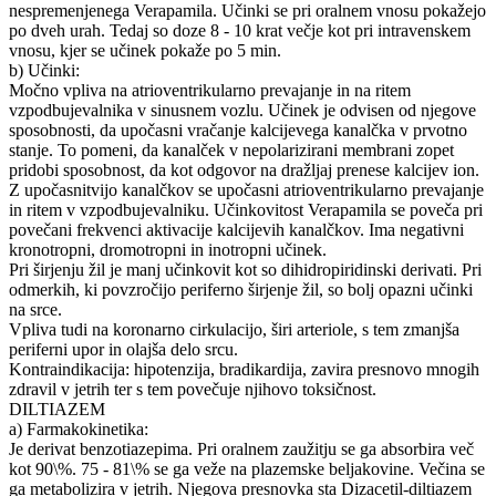
nespremenjenega Verapamila. Učinki se pri oralnem vnosu pokažejo
po dveh urah. Tedaj so doze 8 - 10 krat večje kot pri intravenskem
vnosu, kjer se učinek pokaže po 5 min.
b) Učinki:
Močno vpliva na atrioventrikularno prevajanje in na ritem
vzpodbujevalnika v sinusnem vozlu. Učinek je odvisen od njegove
sposobnosti, da upočasni vračanje kalcijevega kanalčka v prvotno
stanje. To pomeni, da kanalček v nepolarizirani membrani zopet
pridobi sposobnost, da kot odgovor na dražljaj prenese kalcijev ion.
Z upočasnitvijo kanalčkov se upočasni atrioventrikularno prevajanje
in ritem v vzpodbujevalniku. Učinkovitost Verapamila se poveča pri
povečani frekvenci aktivacije kalcijevih kanalčkov. Ima negativni
kronotropni, dromotropni in inotropni učinek.
Pri širjenju žil je manj učinkovit kot so dihidropiridinski derivati. Pri
odmerkih, ki povzročijo periferno širjenje žil, so bolj opazni učinki
na srce.
Vpliva tudi na koronarno cirkulacijo, širi arteriole, s tem zmanjša
periferni upor in olajša delo srcu.
Kontraindikacija: hipotenzija, bradikardija, zavira presnovo mnogih
zdravil v jetrih ter s tem povečuje njihovo toksičnost.
DILTIAZEM
a) Farmakokinetika:
Je derivat benzotiazepima. Pri oralnem zaužitju se ga absorbira več
kot 90\%. 75 - 81\% se ga veže na plazemske beljakovine. Večina se
ga metabolizira v jetrih. Njegova presnovka sta Dizacetil-diltiazem