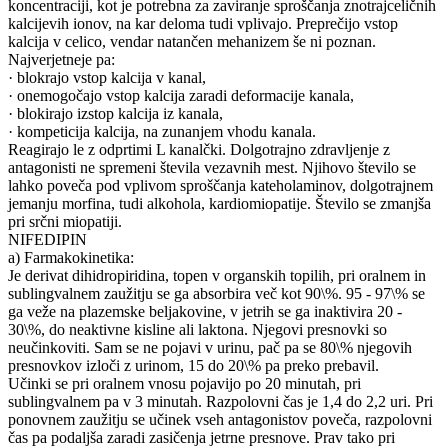
koncentraciji, kot je potrebna za zaviranje sproščanja znotrajceličnih
kalcijevih ionov, na kar deloma tudi vplivajo. Preprečijo vstop
kalcija v celico, vendar natančen mehanizem še ni poznan.
Najverjetneje pa:
· blokrajo vstop kalcija v kanal,
· onemogočajo vstop kalcija zaradi deformacije kanala,
· blokirajo izstop kalcija iz kanala,
· kompeticija kalcija, na zunanjem vhodu kanala.
Reagirajo le z odprtimi L kanalčki. Dolgotrajno zdravljenje z
antagonisti ne spremeni števila vezavnih mest. Njihovo število se
lahko poveča pod vplivom sproščanja kateholaminov, dolgotrajnem
jemanju morfina, tudi alkohola, kardiomiopatije. Število se zmanjša
pri srčni miopatiji.
NIFEDIPIN
a) Farmakokinetika:
Je derivat dihidropiridina, topen v organskih topilih, pri oralnem in
sublingvalnem zaužitju se ga absorbira več kot 90\%. 95 - 97\% se
ga veže na plazemske beljakovine, v jetrih se ga inaktivira 20 -
30\%, do neaktivne kisline ali laktona. Njegovi presnovki so
neučinkoviti. Sam se ne pojavi v urinu, pač pa se 80\% njegovih
presnovkov izloči z urinom, 15 do 20\% pa preko prebavil.
Učinki se pri oralnem vnosu pojavijo po 20 minutah, pri
sublingvalnem pa v 3 minutah. Razpolovni čas je 1,4 do 2,2 uri. Pri
ponovnem zaužitju se učinek vseh antagonistov poveča, razpolovni
čas pa podaljša zaradi zasičenja jetrne presnove. Prav tako pri