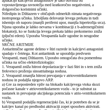
aplikacijo kalcijevih antagonistov je tako odvisna od
vzpostavljenega ravnotežja med kratkoročno negativnimi, a
dolgoročno koristnimi učinki.
Nifedipin in Diltiazem v običajnih odmerkih nimata negativnega
inotropnega učinka. Izboljšata delovanje levega prekata in tudi
ishemijo ob naporu (manjši periferni upor, manjša hipertrofija srca).
Njuna uporaba je lahko nevarna v kombinaciji z b-adrenergičnimi
blokatorji, ko se funkcija levega prekata lahko prekomerno zniža
(pljučni edem). Uporaba Verapamila kaže ugodne in neugodne
učinke.
SRČNE ARITMIJE
Antiaritmične agente delimo v štiri razrede in kalcijevi antagonisti
spadajo v četrtega. Kot antiaritmik se uporablja predvsem
Verapamil, manj Diltiazem. Uporabo omogočata dva pomembna
učinka na srčno elektrofiziologijo:
1. Verapamil zniža hitrost depolarizacije v fazi štiri in s tem zniža
frekvenco proženja sinoatrialnega nodusa.
2. Verapamil zmanjša hitrost prevajanja v atrioventrikularnem
nodusu in podaljša njegovo ARP.
a) Gre za nepostreden vpliv na blokado kalcijevega vtoka skozi
počasne kanale v atrioventrikularnem vozlu - to je substrat za
nastanek in prevajanje akcijskega potenciala v atrio-ventrikularnem
vozlu.
b) Verapamil podaljša regeneracijski čas, ki je potreben da se je
kalcijev kanal po predhodni aktivaciji zopet sposoben aktivirati.