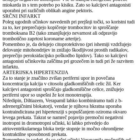
miokarda in s tem potrebo po kisiku. Zato so kalcijevi antagonisti
uporabni pri različnih oblikah angine pektoris.
SRČNI INFARKT
Poleg ugodnih učinkov navedenih pri prejšnji točki, so koristni tudi
za to, ker preprečujejo kopičenje trombocitov in sproščanje
tromboksana B2 (tako zmanjšujejo nevarnost ali odpravijo
trombotično zaprtost koronarne arterije).
Pomembno je, da delujejo citoprotektivno (pri ishemiji vzdržujejo
delovanje mitohondrijev in znižajo škodljivost prostih radikalov,
preprečijo peroksidacijsko poškodbo lipidov). Tako so kalcijevi
antagonisti učinkovita zaščitna pri grozečem in tudi pri že razvitem
infarktu.
ARTERIJSKA HIPERTENZIJA
Za to stanje je značilno zvišan periferni upor in povečana
koncentracija kalcija v citosolu gladkomišičnih celic žil. Ker
kalcijevi antagonisti sproščajo gladkomišične celice, znižujejo
periferni upor so uspešni že kot monoterapija.
Nifedipin, Diltiazem, Verapamil lahko kombiniramo tudi z b-
adrenergičnimi blokatorji, vendar je njihova hkratna uporaba
kontraindicirana pri hipertenziji s popuščanjem oziroma okvaro
levega prekata. Takrat se namreč pojavijo premočni negativni
inotropni in dromotropni učinki, ki lahko privedejo do
atrioventrikularnega bloka tretje stopnje in močno ohromljene
kontraktilne sposobnosti prekata.
Pomembno je vedeti, da so srčni učinki Verapamila močnejših od