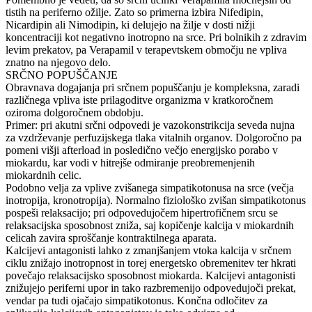
tistih na periferno ožilje. Zato so primerna izbira Nifedipin,
Nicardipin ali Nimodipin, ki delujejo na žilje v dosti nižji
koncentraciji kot negativno inotropno na srce. Pri bolnikih z zdravim
levim prekatov, pa Verapamil v terapevtskem območju ne vpliva
znatno na njegovo delo.
SRČNO POPUŠČANJE
Obravnava dogajanja pri srčnem popuščanju je kompleksna, zaradi
različnega vpliva iste prilagoditve organizma v kratkoročnem
oziroma dolgoročnem obdobju.
Primer: pri akutni srčni odpovedi je vazokonstrikcija seveda nujna
za vzdrževanje perfuzijskega tlaka vitalnih organov. Dolgoročno pa
pomeni višji afterload in posledično večjo energijsko porabo v
miokardu, kar vodi v hitrejše odmiranje preobremenjenih
miokardnih celic.
Podobno velja za vplive zvišanega simpatikotonusa na srce (večja
inotropija, kronotropija). Normalno fiziološko zvišan simpatikotonus
pospeši relaksacijo; pri odpovedujočem hipertrofičnem srcu se
relaksacijska sposobnost zniža, saj kopičenje kalcija v miokardnih
celicah zavira sproščanje kontraktilnega aparata.
Kalcijevi antagonisti lahko z zmanjšanjem vtoka kalcija v srčnem
ciklu znižajo inotropnost in torej energetsko obremenitev ter hkrati
povečajo relaksacijsko sposobnost miokarda. Kalcijevi antagonisti
znižujejo periferni upor in tako razbremenijo odpovedujoči prekat,
vendar pa tudi ojačajo simpatikotonus. Končna odločitev za