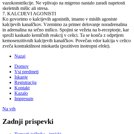
vazokonstrikcije. Ne vplivajo na migreno nastalo zaradi napetosti
skeletnih mišic ali stresa.
7. KALCIJEVI AGONISTI
Ko govorimo o kalcijevih agonistih, imamo v mislih agoniste
kalcijevih kanalčkov. Vzemimo za primer delovanje noradrenalina
in adrenalina na srčno mišico. Spojini se vežeta na b-receptorje, kar
sproži kaskado kemičnih reakcij v celici. Ta se konča z odprtjem
kemosenzitivnih kalcijevih kanalčkov. Povečan vdor kalcija v celico
zveča kontraktilnost miokarda (pozitiven inotropni efekt).
Nazaj
Domov
Vsi predmeti
Iskanje
Registracija
Kontakt
Kazalo
Impresum
Na vrh
Zadnji prispevki