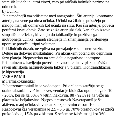
starejših ljudeh in jetrni cirozi, zato pri takšnih bolnikih pazimo na
odmerek.
b) Učinki:
Je najmočnejši vazodilatator med antagonisti. Širi arterije, koronarne
arterije, na vene pa nima učinka. Učinki na žilah se pokažejo pri
mnogo manjših odmerkih kot učinki na srcu. Ker širi arterije, poveča
periferni krvni obtok. Zato se zniža arterijski tlak, kar lahko izzove
simpatične reflekse, ki vodijo do tahikardije in pozitivnega
inotropnega učinka. Zaradi slednjega in zmanjšanega perifernega
upora se poveča utripni volumen.
Pri kliničnih dozah, ne vpliva na prevajanje v sinusnem vozlu.
Deluje na delovno muskulaturo. Pri akcijskem potencialu deprimira
fazo platoja. Neposredno na srce deluje negativno inotropno.
Pri akutnem zdravljenju poveča aktivnost renina v plazmi. Zviša
raven atrijskega natriuretičnega faktorja v plazmi. Kontraindikacija
je hipotenzija.
VERAPAMIL
a) Farmakokinetika:
Je benzenacetonitril in je vodotopen. Pri oralnem zaužitju se ga
oralno absorbira več kot 90\%, vendar je biološko uporabnega le 10
- 20\%, ker se ga 80\% v jetrih inaktivira. 88 - 92\% se ga veže na
plazemske beljakovine. Njegov presnovek Naverapamil je še
aktiven, manj učinkovit vendar z razpolovnim časom 10 ur.
Razpolovni čas verapamila je 2,5 - 5,5 ur. 70\% presnovkov se izloči
preko ledvic, 15\% pa z blatom. S sečem se izloči manj kot 3\%