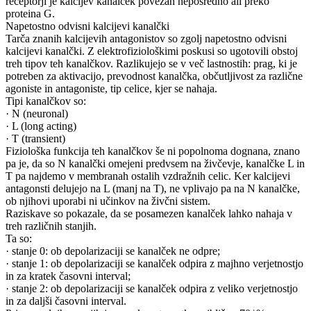
receptorji je kalcijev kanalček povezan neposredno ali preko
proteina G.
Napetostno odvisni kalcijevi kanalčki
Tarča znanih kalcijevih antagonistov so zgolj napetostno odvisni
kalcijevi kanalčki. Z elektrofiziološkimi poskusi so ugotovili obstoj
treh tipov teh kanalčkov. Razlikujejo se v več lastnostih: prag, ki je
potreben za aktivacijo, prevodnost kanalčka, občutljivost za različne
agoniste in antagoniste, tip celice, kjer se nahaja.
Tipi kanalčkov so:
· N (neuronal)
· L (long acting)
· T (transient)
Fiziološka funkcija teh kanalčkov še ni popolnoma dognana, znano
pa je, da so N kanalčki omejeni predvsem na živčevje, kanalčke L in
T pa najdemo v membranah ostalih vzdražnih celic. Ker kalcijevi
antagonsti delujejo na L (manj na T), ne vplivajo pa na N kanalčke,
ob njihovi uporabi ni učinkov na živčni sistem.
Raziskave so pokazale, da se posamezen kanalček lahko nahaja v
treh različnih stanjih.
Ta so:
· stanje 0: ob depolarizaciji se kanalček ne odpre;
· stanje 1: ob depolarizaciji se kanalček odpira z majhno verjetnostjo
in za kratek časovni interval;
· stanje 2: ob depolarizaciji se kanalček odpira z veliko verjetnostjo
in za daljši časovni interval.