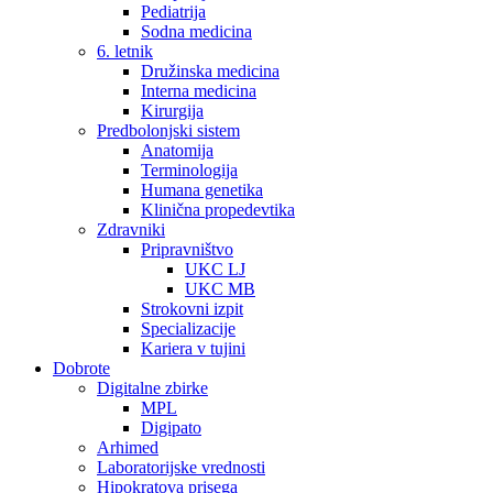
Pediatrija
Sodna medicina
6. letnik
Družinska medicina
Interna medicina
Kirurgija
Predbolonjski sistem
Anatomija
Terminologija
Humana genetika
Klinična propedevtika
Zdravniki
Pripravništvo
UKC LJ
UKC MB
Strokovni izpit
Specializacije
Kariera v tujini
Dobrote
Digitalne zbirke
MPL
Digipato
Arhimed
Laboratorijske vrednosti
Hipokratova prisega