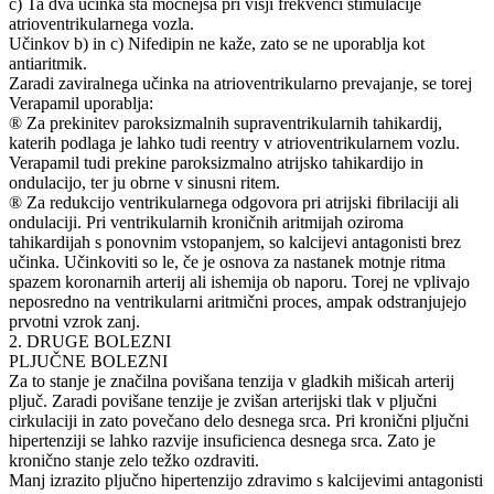
c) Ta dva učinka sta močnejša pri višji frekvenci stimulacije
atrioventrikularnega vozla.
Učinkov b) in c) Nifedipin ne kaže, zato se ne uporablja kot
antiaritmik.
Zaradi zaviralnega učinka na atrioventrikularno prevajanje, se torej
Verapamil uporablja:
® Za prekinitev paroksizmalnih supraventrikularnih tahikardij,
katerih podlaga je lahko tudi reentry v atrioventrikularnem vozlu.
Verapamil tudi prekine paroksizmalno atrijsko tahikardijo in
ondulacijo, ter ju obrne v sinusni ritem.
® Za redukcijo ventrikularnega odgovora pri atrijski fibrilaciji ali
ondulaciji. Pri ventrikularnih kroničnih aritmijah oziroma
tahikardijah s ponovnim vstopanjem, so kalcijevi antagonisti brez
učinka. Učinkoviti so le, če je osnova za nastanek motnje ritma
spazem koronarnih arterij ali ishemija ob naporu. Torej ne vplivajo
neposredno na ventrikularni aritmični proces, ampak odstranjujejo
prvotni vzrok zanj.
2. DRUGE BOLEZNI
PLJUČNE BOLEZNI
Za to stanje je značilna povišana tenzija v gladkih mišicah arterij
pljuč. Zaradi povišane tenzije je zvišan arterijski tlak v pljučni
cirkulaciji in zato povečano delo desnega srca. Pri kronični pljučni
hipertenziji se lahko razvije insuficienca desnega srca. Zato je
kronično stanje zelo težko ozdraviti.
Manj izrazito pljučno hipertenzijo zdravimo s kalcijevimi antagonisti