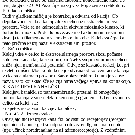
tem, da ga Ca2+-ATPaza črpa nazaj v sarkoplazemski retikulum.
B. Gladka mišica
Tudi v gladkem mišičju je kontrakcija odvisna od kalcija. Ob
depolarizaciji vlakna kalcij vdre v celico iz ekstracelularnega
prostora. Veže se na kalmodulin in aktivira miozinsko kinazo, ki
fosforilira miozin. Pride do povezave med aktinom in miozinom,
drsenja teh filamentov in s tem do kontrakcije. Kalcijeva črpalka
nato prečrpa kalcij nazaj v ekstracelularni prostor.
C. Srčna mišica
Kalcij vdre v celico iz ekstracelularnega prostora skozi počasne
kalcijeve kanalčke, ki se odpro, ko Na+ s svojim vdorom v celico
zniža njen membranski potencial. Odvije se kaskada reakcij kot pri
skeletni mišici. Moč kontrakcije je odvisna od koncentracije kalcija
v ekstracelularnem prostoru. Sarkoplazemski retikulum je slabše
razvit, zato kot skladišče kalcija nima večjega vpliva na kontrakcijo.
3. KALCIJEVI KANALČKI
Kalcijevi kanalčki so transmembranski proteini, ki omogočajo
prehod kalcija v smeri elektrokemičnega gradienta. Glavna vhoda v
celico za kalcij sta:
· napetostno odvisni kalcijev kanalček,
· Na+-Ca2+ izmenjevalec.
Obstajajo tudi kalcijevi kanalčki, odvisni od receptorjev (receptor-
operated channels), ki se odpirajo ob vezavi liganda na receptor
(npr. učinek noradrenalina na a1 adrenoreceptorje). Z vzdražnimi