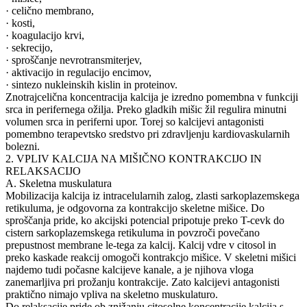
· celično membrano,
· kosti,
· koagulacijo krvi,
· sekrecijo,
· sproščanje nevrotransmiterjev,
· aktivacijo in regulacijo encimov,
· sintezo nukleinskih kislin in proteinov.
Znotrajcelična koncentracija kalcija je izredno pomembna v funkciji
srca in perifernega ožilja. Preko gladkih mišic žil regulira minutni
volumen srca in periferni upor. Torej so kalcijevi antagonisti
pomembno terapevtsko sredstvo pri zdravljenju kardiovaskularnih
bolezni.
2. VPLIV KALCIJA NA MIŠIČNO KONTRAKCIJO IN
RELAKSACIJO
A. Skeletna muskulatura
Mobilizacija kalcija iz intracelularnih zalog, zlasti sarkoplazemskega
retikuluma, je odgovorna za kontrakcijo skeletne mišice. Do
sproščanja pride, ko akcijski potencial pripotuje preko T-cevk do
cistern sarkoplazemskega retikuluma in povzroči povečano
prepustnost membrane le-tega za kalcij. Kalcij vdre v citosol in
preko kaskade reakcij omogoči kontrakcjo mišice. V skeletni mišici
najdemo tudi počasne kalcijeve kanale, a je njihova vloga
zanemarljiva pri prožanju kontrakcije. Zato kalcijevi antagonisti
praktično nimajo vpliva na skeletno muskulaturo.
Do relaksacije pride ob znižanju citosolne koncentracije kalcija s