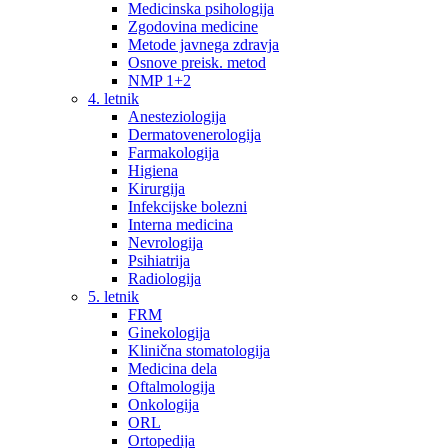
Medicinska psihologija
Zgodovina medicine
Metode javnega zdravja
Osnove preisk. metod
NMP 1+2
4. letnik
Anesteziologija
Dermatovenerologija
Farmakologija
Higiena
Kirurgija
Infekcijske bolezni
Interna medicina
Nevrologija
Psihiatrija
Radiologija
5. letnik
FRM
Ginekologija
Klinična stomatologija
Medicina dela
Oftalmologija
Onkologija
ORL
Ortopedija