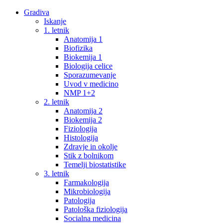
Gradiva
Iskanje
1. letnik
Anatomija 1
Biofizika
Biokemija 1
Biologija celice
Sporazumevanje
Uvod v medicino
NMP 1+2
2. letnik
Anatomija 2
Biokemija 2
Fiziologija
Histologija
Zdravje in okolje
Stik z bolnikom
Temelji biostatistike
3. letnik
Farmakologija
Mikrobiologija
Patologija
Patološka fiziologija
Socialna medicina