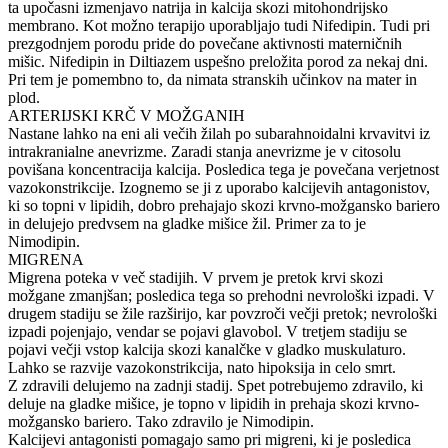
ta upočasni izmenjavo natrija in kalcija skozi mitohondrijsko
membrano. Kot možno terapijo uporabljajo tudi Nifedipin. Tudi pri
prezgodnjem porodu pride do povečane aktivnosti materničnih
mišic. Nifedipin in Diltiazem uspešno preložita porod za nekaj dni.
Pri tem je pomembno to, da nimata stranskih učinkov na mater in
plod.
ARTERIJSKI KRČ V MOŽGANIH
Nastane lahko na eni ali večih žilah po subarahnoidalni krvavitvi iz
intrakranialne anevrizme. Zaradi stanja anevrizme je v citosolu
povišana koncentracija kalcija. Posledica tega je povečana verjetnost
vazokonstrikcije. Izognemo se ji z uporabo kalcijevih antagonistov,
ki so topni v lipidih, dobro prehajajo skozi krvno-možgansko bariero
in delujejo predvsem na gladke mišice žil. Primer za to je
Nimodipin.
MIGRENA
Migrena poteka v več stadijih. V prvem je pretok krvi skozi
možgane zmanjšan; posledica tega so prehodni nevrološki izpadi. V
drugem stadiju se žile razširijo, kar povzroči večji pretok; nevrološki
izpadi pojenjajo, vendar se pojavi glavobol. V tretjem stadiju se
pojavi večji vstop kalcija skozi kanalčke v gladko muskulaturo.
Lahko se razvije vazokonstrikcija, nato hipoksija in celo smrt.
Z zdravili delujemo na zadnji stadij. Spet potrebujemo zdravilo, ki
deluje na gladke mišice, je topno v lipidih in prehaja skozi krvno-
možgansko bariero. Tako zdravilo je Nimodipin.
Kalcijevi antagonisti pomagajo samo pri migreni, ki je posledica