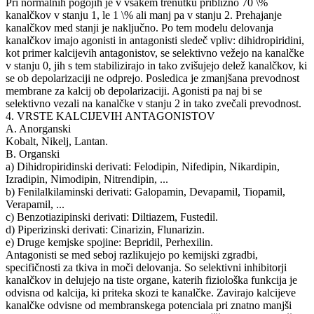
Pri normalnih pogojih je v vsakem trenutku približno 70 \%
kanalčkov v stanju 1, le 1 \% ali manj pa v stanju 2. Prehajanje
kanalčkov med stanji je naključno. Po tem modelu delovanja
kanalčkov imajo agonisti in antagonisti sledeč vpliv: dihidropiridini,
kot primer kalcijevih antagonistov, se selektivno vežejo na kanalčke
v stanju 0, jih s tem stabilizirajo in tako zvišujejo delež kanalčkov, ki
se ob depolarizaciji ne odprejo. Posledica je zmanjšana prevodnost
membrane za kalcij ob depolarizaciji. Agonisti pa naj bi se
selektivno vezali na kanalčke v stanju 2 in tako zvečali prevodnost.
4. VRSTE KALCIJEVIH ANTAGONISTOV
A. Anorganski
Kobalt, Nikelj, Lantan.
B. Organski
a) Dihidropiridinski derivati: Felodipin, Nifedipin, Nikardipin,
Izradipin, Nimodipin, Nitrendipin, ...
b) Fenilalkilaminski derivati: Galopamin, Devapamil, Tiopamil,
Verapamil, ...
c) Benzotiazipinski derivati: Diltiazem, Fustedil.
d) Piperizinski derivati: Cinarizin, Flunarizin.
e) Druge kemjske spojine: Bepridil, Perhexilin.
Antagonisti se med seboj razlikujejo po kemijski zgradbi,
specifičnosti za tkiva in moči delovanja. So selektivni inhibitorji
kanalčkov in delujejo na tiste organe, katerih fiziološka funkcija je
odvisna od kalcija, ki priteka skozi te kanalčke. Zavirajo kalcijeve
kanalčke odvisne od membranskega potenciala pri znatno manjši