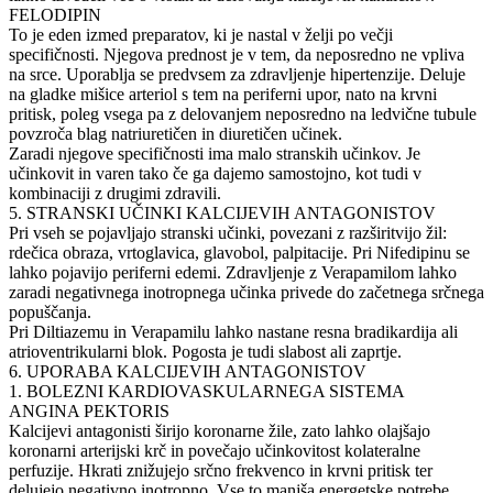
FELODIPIN
To je eden izmed preparatov, ki je nastal v želji po večji
specifičnosti. Njegova prednost je v tem, da neposredno ne vpliva
na srce. Uporablja se predvsem za zdravljenje hipertenzije. Deluje
na gladke mišice arteriol s tem na periferni upor, nato na krvni
pritisk, poleg vsega pa z delovanjem neposredno na ledvične tubule
povzroča blag natriuretičen in diuretičen učinek.
Zaradi njegove specifičnosti ima malo stranskih učinkov. Je
učinkovit in varen tako če ga dajemo samostojno, kot tudi v
kombinaciji z drugimi zdravili.
5. STRANSKI UČINKI KALCIJEVIH ANTAGONISTOV
Pri vseh se pojavljajo stranski učinki, povezani z razširitvijo žil:
rdečica obraza, vrtoglavica, glavobol, palpitacije. Pri Nifedipinu se
lahko pojavijo periferni edemi. Zdravljenje z Verapamilom lahko
zaradi negativnega inotropnega učinka privede do začetnega srčnega
popuščanja.
Pri Diltiazemu in Verapamilu lahko nastane resna bradikardija ali
atrioventrikularni blok. Pogosta je tudi slabost ali zaprtje.
6. UPORABA KALCIJEVIH ANTAGONISTOV
1. BOLEZNI KARDIOVASKULARNEGA SISTEMA
ANGINA PEKTORIS
Kalcijevi antagonisti širijo koronarne žile, zato lahko olajšajo
koronarni arterijski krč in povečajo učinkovitost kolateralne
perfuzije. Hkrati znižujejo srčno frekvenco in krvni pritisk ter
delujejo negativno inotropno. Vse to manjša energetske potrebe