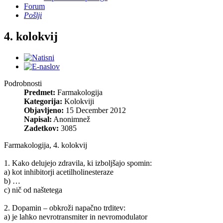
Forum
Pošlji
4. kolokvij
Podrobnosti
Predmet:
Farmakologija
Kategorija:
Kolokviji
Objavljeno:
15 December 2012
Napisal:
Anonimnež
Zadetkov:
3085
Farmakologija, 4. kolokvij
1. Kako delujejo zdravila, ki izboljšajo spomin:
a) kot inhibitorji acetilholinesteraze
b) …
c) nič od naštetega
2. Dopamin – obkroži napačno trditev:
a) je lahko nevrotransmiter in nevromodulator