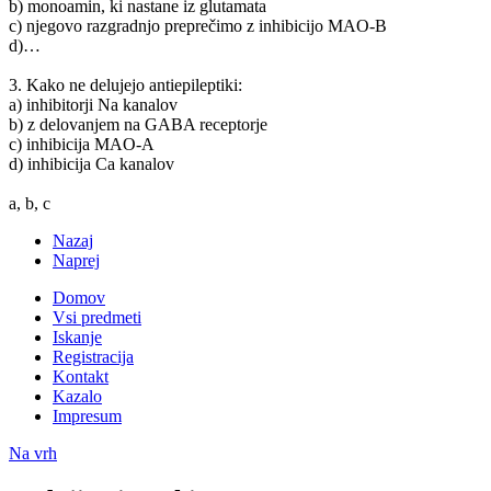
b) monoamin, ki nastane iz glutamata
c) njegovo razgradnjo preprečimo z inhibicijo MAO-B
d)…
3. Kako ne delujejo antiepileptiki:
a) inhibitorji Na kanalov
b) z delovanjem na GABA receptorje
c) inhibicija MAO-A
d) inhibicija Ca kanalov
a, b, c
Nazaj
Naprej
Domov
Vsi predmeti
Iskanje
Registracija
Kontakt
Kazalo
Impresum
Na vrh