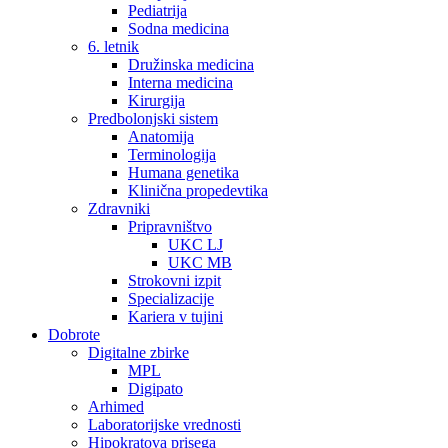
Pediatrija
Sodna medicina
6. letnik
Družinska medicina
Interna medicina
Kirurgija
Predbolonjski sistem
Anatomija
Terminologija
Humana genetika
Klinična propedevtika
Zdravniki
Pripravništvo
UKC LJ
UKC MB
Strokovni izpit
Specializacije
Kariera v tujini
Dobrote
Digitalne zbirke
MPL
Digipato
Arhimed
Laboratorijske vrednosti
Hipokratova prisega