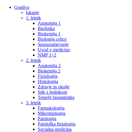
Gradiva
Iskanje
1. letnik
Anatomija 1
Biofizika
Biokemija 1
Biologija celice
Sporazumevanje
Uvod v medicino
NMP 1+2
2. letnik
Anatomija 2
Biokemija 2
Fiziologija
Histologija
Zdravje in okolje
Stik z bolnikom
Temelji biostatistike
3. letnik
Farmakologija
Mikrobiologija
Patologija
Patološka fiziologija
Socialna medicina