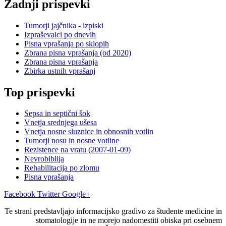
Zadnji prispevki
Tumorji jajčnika - izpiski
Izpraševalci po dnevih
Pisna vprašanja po sklopih
Zbrana pisna vprašanja (od 2020)
Zbrana pisna vprašanja
Zbirka ustnih vprašanj
Top prispevki
Sepsa in septični šok
Vnetja srednjega ušesa
Vnetja nosne sluznice in obnosnih votlin
Tumorji nosu in nosne votline
Rezistence na vratu (2007-01-09)
Nevrobiblija
Rehabilitacija po zlomu
Pisna vprašanja
Facebook
Twitter
Google+
Te strani predstavljajo informacijsko gradivo za študente medicine in
stomatologije in ne morejo nadomestiti obiska pri osebnem