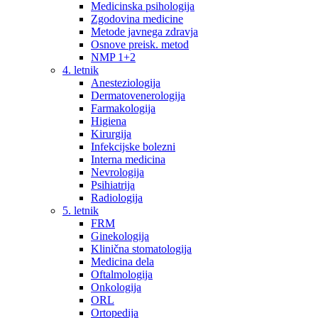
Medicinska psihologija
Zgodovina medicine
Metode javnega zdravja
Osnove preisk. metod
NMP 1+2
4. letnik
Anesteziologija
Dermatovenerologija
Farmakologija
Higiena
Kirurgija
Infekcijske bolezni
Interna medicina
Nevrologija
Psihiatrija
Radiologija
5. letnik
FRM
Ginekologija
Klinična stomatologija
Medicina dela
Oftalmologija
Onkologija
ORL
Ortopedija