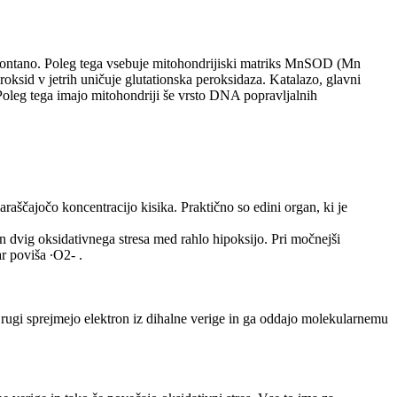
spontano. Poleg tega vsebuje mitohondrijiski matriks MnSOD (Mn
sid v jetrih uničuje glutationska peroksidaza. Katalazo, glavni
 Poleg tega imajo mitohondriji še vrsto DNA popravljalnih
aščajočo koncentracijo kisika. Praktično so edini organ, ki je
 dvig oksidativnega stresa med rahlo hipoksijo. Pri močnejši
r poviša ∙O2- .
 Drugi sprejmejo elektron iz dihalne verige in ga oddajo molekularnemu