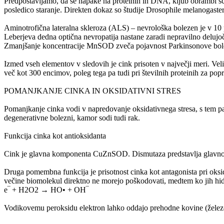
Predpostavljamo, da se napake na proteinih in DNA, kljub obrambi sča
posledico staranje. Direkten dokaz so študije Drosophile melanogaste
Aminotrofična lateralna skleroza (ALS) – nevrološka bolezen je v 1
Leberjeva dedna optična nevropatija nastane zaradi nepravilno deluj
Zmanjšanje koncentracije MnSOD zveča pojavnost Parkinsonove bol
Izmed vseh elementov v sledovih je cink prisoten v največji meri. Vel
več kot 300 encimov, poleg tega pa tudi pri številnih proteinih za p
POMANJKANJE CINKA IN OKSIDATIVNI STRES
Pomanjkanje cinka vodi v napredovanje oksidativnega stresa, s tem pa
degenerativne bolezni, kamor sodi tudi rak.
Funkcija cinka kot antioksidanta
Cink je glavna komponenta CuZnSOD. Dismutaza predstavlja glavno ob
Druga pomembna funkcija je prisotnost cinka kot antagonista pri oksi
večine biomolekul direktno ne morejo poškodovati, medtem ko jih hid
e‾ + H2O2 → HO• + OH‾
Vodikovemu peroksidu elektron lahko oddajo prehodne kovine (železo