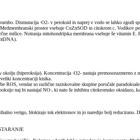
obrambo. Dismutacija ∙O2- v peroksid in naprej v vodo se lahko zgodi 
d. Medmembranski prostor vsebuje CuZnSOD in citokrom c. Vodikov perok
h srčne mišice. Notranja mitohondrijska membrana vsebuje še vitamin E.
(mtDNA).
okolju (hiperoksija). Koncentracija ∙O2- nastaja premosorazmerno z nar
veliki koncentraciji kisika.
be ROS, vendar so različne raziskovalne skupine poročale paradoksalen
oksijo naj bi nastajal NO∙, ki nato še inhibira citokromsko oksidazo, ka
halno verigo, blokirajo tok elektronov in jo naredijo bolj reducirano.
 STARANJE