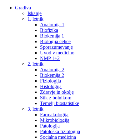
Gradiva
Iskanje
1. letnik
Anatomija 1
Biofizika
Biokemija 1
Biologija celice
Sporazumevanje
Uvod v medicino
NMP 1+2
2. letnik
Anatomija 2
Biokemija 2
Fiziologija
Histologija
Zdravje in okolje
Stik z bolnikom
Temelji biostatistike
3. letnik
Farmakologija
Mikrobiologija
Patologija
Patološka fiziologija
Socialna medicina