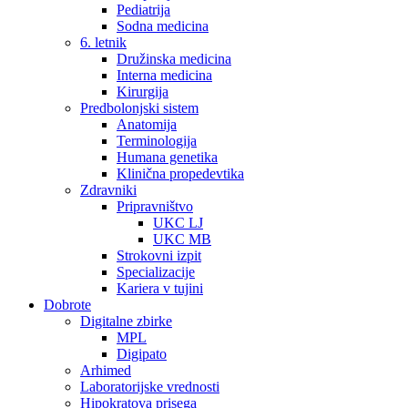
Pediatrija
Sodna medicina
6. letnik
Družinska medicina
Interna medicina
Kirurgija
Predbolonjski sistem
Anatomija
Terminologija
Humana genetika
Klinična propedevtika
Zdravniki
Pripravništvo
UKC LJ
UKC MB
Strokovni izpit
Specializacije
Kariera v tujini
Dobrote
Digitalne zbirke
MPL
Digipato
Arhimed
Laboratorijske vrednosti
Hipokratova prisega