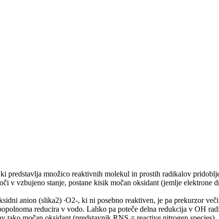
, ki predstavlja množico reaktivnih molekul in prostih radikalov pridobl
koči v vzbujeno stanje, postane kisik močan oksidant (jemlje elektrone
sidni anion (slika2) ∙O2-, ki ni posebno reaktiven, je pa prekurzor veči
o popolnoma reducira v vodo. Lahko pa poteče delna redukcija v OH rad
av tako močan oksidant (predstavnik RNS = reactive nitrogen species).