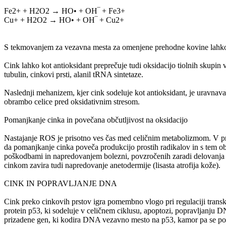
Fe2+ + H2O2 → HO• + OH‾ + Fe3+
Cu+ + H2O2 → HO• + OH‾ + Cu2+
S tekmovanjem za vezavna mesta za omenjene prehodne kovine lahko 
Cink lahko kot antioksidant preprečuje tudi oksidacijo tiolnih skupin
tubulin, cinkovi prsti, alanil tRNA sintetaze.
Naslednji mehanizem, kjer cink sodeluje kot antioksidant, je uravnava
obrambo celice pred oksidativnim stresom.
Pomanjkanje cinka in povečana občutljivost na oksidacijo
Nastajanje ROS je prisotno ves čas med celičnim metabolizmom. V prim
da pomanjkanje cinka poveča produkcijo prostih radikalov in s tem o
poškodbami in napredovanjem bolezni, povzročenih zaradi delovanja 
cinkom zavira tudi napredovanje anetodermije (lisasta atrofija kože).
CINK IN POPRAVLJANJE DNA
Cink preko cinkovih prstov igra pomembno vlogo pri regulaciji transk
protein p53, ki sodeluje v celičnem ciklusu, apoptozi, popravljanju DN
prizadene gen, ki kodira DNA vezavno mesto na p53, kamor pa se poleg