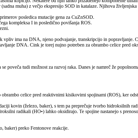
soma kopičijo. Nekatere od njih lahko prizadenejo komponente dihalne 
r (sadna muha) z večjo ekspresijo SOD in katalaze. Njihova življenjska
0 primerov posledica mutacije gena za CuZnSOD.
očega kompleksa I in posledično povišanja ROS.
ezni.
ik vpliv ima na DNA, njeno podvajanje, transkripcijo in popravljanje. C
opravljanje DNA. Cink je torej nujno potreben za obrambo celice pred 
 se poveča tudi možnost za razvoj raka. Danes je namreč že popolnoma 
rambo celice pred reaktivnimi kisikovimi spojinami (ROS), ker odstr
daciji kovin (železo, baker), s tem pa preprečuje tvorbo hidroksilnih r
roksilni radikali (HO•) lahko oksidirajo. Te spojine nastanejo s preno
, baker) preko Fentonove reakcije.