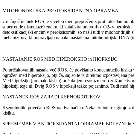
MITOHONDRIJSKA PROTIOKSIDANTNA OBRAMBA
Uničujoč učinek ROS je v veliki meri preprečen z proti oksidantno 
superoxide dismutaze) encim, ki katalizira pretvorbo ∙O2- v peroksi
detoksifikacijski encim v peroksisomih, so našli tudi v mitohondriji
mehanizmov, ki popravljajo napake nastale na mitohondrijski DNA 
NASTAJANJE ROS MED HIPEROKSIJO in HIOPKSIJO
Po pričakovanjih nastaja več ROS, če povišamo koncentracijo kisika v 
ogrožen med hiperoksijo, pljuča, saj so le ta direktno izpostavljena pre
Med hipoksijo (premalo kisika) pričakujemo sorazmerno znižanje tvor
hipoksiji tega ni. Dvig ROS v hipoksiji težko pojasnimo. Tudi med hip
NASTANEK ROS ZARADI KSENOBIOTIKOV
Ksenobiotiki povečajo ROS na dva načina. Nekateri interreagirajo z di
kisiku.
SPREMEMBE V ANTIOKSIDANTNI OBRAMBI: BOLEZNI in