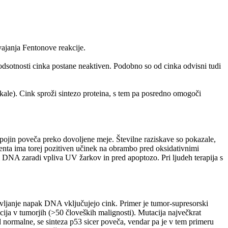
ajanja Fentonove reakcije.
 odsotnosti cinka postane neaktiven. Podobno so od cinka odvisni tudi
ikale). Cink sproži sintezo proteina, s tem pa posredno omogoči
pojin poveča preko dovoljene meje. Številne raziskave so pokazale,
enta ima torej pozitiven učinek na obrambo pred oksidativnimi
DNA zaradi vpliva UV žarkov in pred apoptozo. Pri ljudeh terapija s
avljanje napak DNA vključujejo cink. Primer je tumor-supresorski
acija v tumorjih (>50 človeških malignosti). Mutacija največkrat
 normalne, se sinteza p53 sicer poveča, vendar pa je v tem primeru