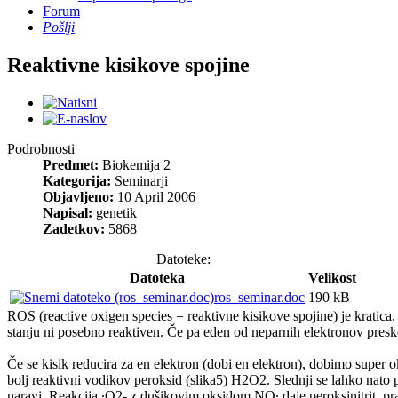
Forum
Pošlji
Reaktivne kisikove spojine
Podrobnosti
Predmet:
Biokemija 2
Kategorija:
Seminarji
Objavljeno:
10 April 2006
Napisal:
genetik
Zadetkov:
5868
Datoteke:
Datoteka
Velikost
ros_seminar.doc
190 kB
ROS (reactive oxigen species = reaktivne kisikove spojine) je kratica
stanju ni posebno reaktiven. Če pa eden od neparnih elektronov pres
Če se kisik reducira za en elektron (dobi en elektron), dobimo super ok
bolj reaktivni vodikov peroksid (slika5) H2O2. Slednji se lahko nat
naravi. Reakcija ∙O2- z dušikovim oksidom NO∙ daje peroksinitrit, pr