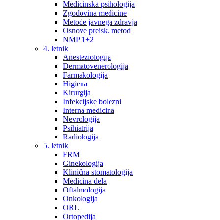
Medicinska psihologija
Zgodovina medicine
Metode javnega zdravja
Osnove preisk. metod
NMP 1+2
4. letnik
Anesteziologija
Dermatovenerologija
Farmakologija
Higiena
Kirurgija
Infekcijske bolezni
Interna medicina
Nevrologija
Psihiatrija
Radiologija
5. letnik
FRM
Ginekologija
Klinična stomatologija
Medicina dela
Oftalmologija
Onkologija
ORL
Ortopedija