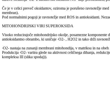
Če je v celici preveč oksidantov, oziroma je porušeno ravnotežje med
membran).
Pod normalnimi pogoji je ravnotežje med ROS in antioksidanti. Nezado
MITOHONDRIJSKI VIRI SUPEROKSIDA
Visoko reducirajoče mitohondrijsko okolje, posamezne komponente dih
antioksidantno obrambo, ki uničuje ∙O2- , H2O2 in tako drži ravnotežno
∙O2- nastaja na zunanji membrani mitohondija, v matriksu in na obeh
Produkcija ∙O2- variira glede na aktivnost celičnega dihanja, redukcije
kompleksa III (slika spodaj)).