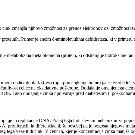
cink zmanjša njihovo zmožnost za prenos elektronov oz. zmožnost izv
 v proteinih. Primer je encim δ-aminolevulinat dehidrataza, ki v primeru
nje metabolizma metalotioneina (protein, ki odstranjuje hidroksilne rad
eru različnih oblik stresa (npr. pomanjkanje hrane) pa se tvorba teh s
bčutljivost celice na oksidativne poškodbe. Dodajanje omenjenega elem
ROS. Tako dodajanje cinka npr. varuje pred diabetesom I, poškodbami 
ripcije in replikacije DNA. Poleg tega tudi številni mehanizmi za popr
A, proliferaciji in diferenciaciji, še posebej pa je pogosta njegova mut
 tega veže tudi cink. V celicah, kjer je koncentracija cinka manjša od