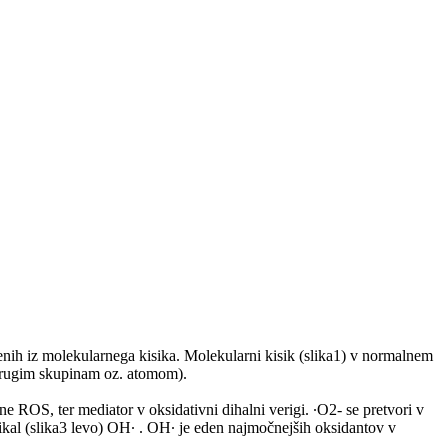
jenih iz molekularnega kisika. Molekularni kisik (slika1) v normalnem
 drugim skupinam oz. atomom).
ne ROS, ter mediator v oksidativni dihalni verigi. ∙O2- se pretvori v
ikal (slika3 levo) OH∙ . OH∙ je eden najmočnejših oksidantov v