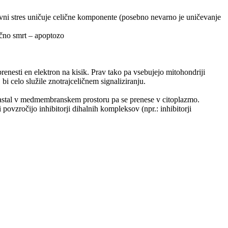
ivni stres uničuje celične komponente (posebno nevarno je uničevanje
ično smrt – apoptozo
nesti en elektron na kisik. Prav tako pa vsebujejo mitohondriji
i celo služile znotrajceličnem signaliziranju.
 nastal v medmembranskem prostoru pa se prenese v citoplazmo.
povzročijo inhibitorji dihalnih kompleksov (npr.: inhibitorji