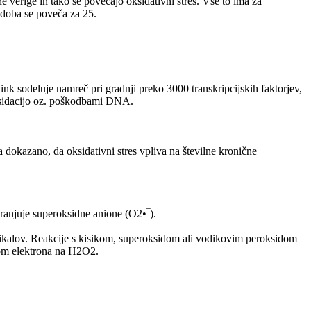
verige in tako še povečajo oksidativni stres. Vse to ima za
 doba se poveča za 25.
ink sodeluje namreč pri gradnji preko 3000 transkripcijskih faktorjev,
oksidacijo oz. poškodbami DNA.
dokazano, da oksidativni stres vpliva na številne kronične
anjuje superoksidne anione (O2•‾).
adikalov. Reakcije s kisikom, superoksidom ali vodikovim peroksidom
som elektrona na H2O2.