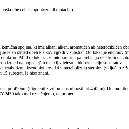
 poškodbe celice, apoptozo ali mutacije)
ga kemična spojina, ki ima alkan, alken, aromatičen ali heterocikličen 
e le en izmed obeh kisikov vgradi v substrat. Od lokacije encimov (mit
citokrom P450 reduktaza, v mitohondriju pa prehajajo elektroni na ci
eno izmed najpogostejših reakcij v telesu – hidroksilacijo substratov.
etabolizmu ksenobiotikov, 14 v metabolizmu sterolov (vključno z žolčn
 15 substrati še niso znani.
bnosti pri 450nm (Pigmenti z vrhom absorbnosti pri 450nm). Delimo jih na
. CYP450 tako tudi označujemo, na primer: