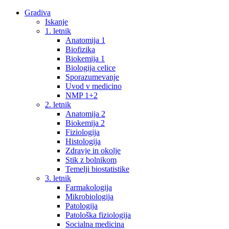
Gradiva
Iskanje
1. letnik
Anatomija 1
Biofizika
Biokemija 1
Biologija celice
Sporazumevanje
Uvod v medicino
NMP 1+2
2. letnik
Anatomija 2
Biokemija 2
Fiziologija
Histologija
Zdravje in okolje
Stik z bolnikom
Temelji biostatistike
3. letnik
Farmakologija
Mikrobiologija
Patologija
Patološka fiziologija
Socialna medicina