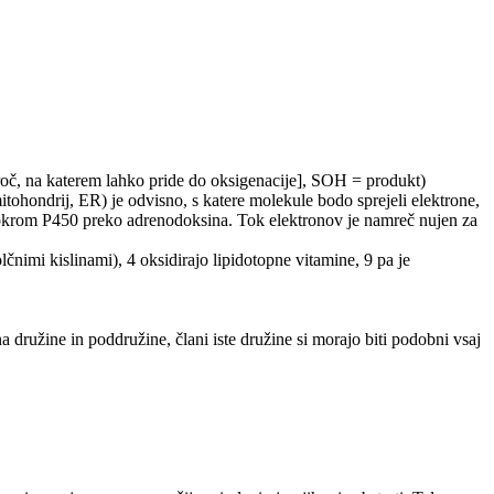
obroč, na katerem lahko pride do oksigenacije], SOH = produkt)
ohondrij, ER) je odvisno, s katere molekule bodo sprejeli elektrone,
tokrom P450 preko adrenodoksina. Tok elektronov je namreč nujen za
imi kislinami), 4 oksidirajo lipidotopne vitamine, 9 pa je
 družine in poddružine, člani iste družine si morajo biti podobni vsaj