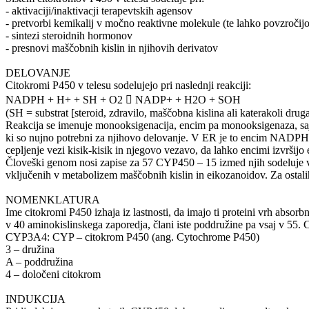
- aktivaciji/inaktivacji terapevtskih agensov
- pretvorbi kemikalij v močno reaktivne molekule (te lahko povzročijo
- sintezi steroidnih hormonov
- presnovi maščobnih kislin in njihovih derivatov
DELOVANJE
Citokromi P450 v telesu sodelujejo pri naslednji reakciji:
NADPH + H+ + SH + O2  NADP+ + H2O + SOH
(SH = substrat [steroid, zdravilo, maščobna kislina ali katerakoli dru
Reakcija se imenuje monooksigenacija, encim pa monooksigenaza, saj s
ki so nujno potrebni za njihovo delovanje. V ER je to encim NADPH 
cepljenje vezi kisik-kisik in njegovo vezavo, da lahko encimi izvršijo 
Človeški genom nosi zapise za 57 CYP450 – 15 izmed njih sodeluje v m
vključenih v metabolizem maščobnih kislin in eikozanoidov. Za ostalih
NOMENKLATURA
Ime citokromi P450 izhaja iz lastnosti, da imajo ti proteini vrh absor
v 40 aminokislinskega zaporedja, člani iste poddružine pa vsaj v 55
CYP3A4: CYP – citokrom P450 (ang. Cytochrome P450)
3 – družina
A – poddružina
4 – določeni citokrom
INDUKCIJA