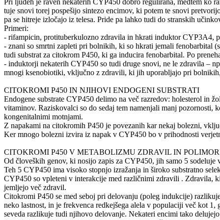
Pri ljudeh je raven nekaterih CYP450 dobro regulirana, medtem ko ra
tuje snovi torej pospešijo sintezo encimov, ki potem te snovi pretvori
pa se hitreje izločajo iz telesa. Pride pa lahko tudi do stranskih učin
Primeri:
- rifampicin, protituberkulozno zdravila in hkrati induktor CYP3A4, po
- znani so smrtni zapleti pri bolnikih, ki so hkrati jemali fenobarbital 
tudi substrat za citokrom P450, ki ga inducira fenobarbital. Po preneha
- induktorji nekaterih CYP450 so tudi druge snovi, ne le zdravila – n
mnogi ksenobiotiki, vključno z zdravili, ki jih uporabljajo pri bolniki
CITOKROMI P450 IN NJIHOVI ENDOGENI SUBSTRATI
Endogene substrate CYP450 delimo na več razredov: holesterol in žolčn
vitaminov. Raziskovalci so do sedaj tem namenjali manj pozornosti, ker
kongenitalnimi motnjami.
Z napakami na citokromih P450 je povezanih kar nekaj bolezni, vklju
Ker mnogo bolezni izvira iz napak v CYP450 bo v prihodnosti verjetn
CITOKROMI P450 V METABOLIZMU ZDRAVIL IN POLIMO
Od človeških genov, ki nosijo zapis za CYP450, jih samo 5 sodeluje v
Teh 5 CYP450 ima visoko stopnjo izražanja in široko substratno selek
CYP450 so vpleteni v interakcije med različnimi zdravili . Zdravila, k
jemljejo več zdravil.
Citokromi P450 se med seboj pri delovanju (poleg indukcije) razlikujej
neko lastnost, in je frekvenca redkejšega alela v populaciji več kot 
seveda razlikuje tudi njihovo delovanje. Nekateri encimi tako delujejo 