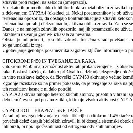
zdravila proti razjedi na želodcu (omeprazol).
V nekaterih primerih lahko inhibitor blokira metabolizem zdravila in p
z delovanjem CYP3A4 (oksidacija). Nekaj posameznikov je ob uživanju z
terfenadina opozorilo, da obstajajo kontraindikacije z zdravili ketok
terfenadina uporablja feksofanadin, aktivna oblika zdravila. Zato se sed
Danes je na mnogih zdravilih opozorilo, naj jih posameznik ne uživa, 
hkratnem uživanju grenivk izkazala za nevarna.
Obstajajo tudi primeri, ko so bila zdravila toksična zaradi povišane
so ga umaknili iz trga.
Ugotavljanje genotipa posameznika zagotovi ključne informacije o pr
CITOKROMI P450 IN TVEGANJE ZA RAKA
Citokromi P450 imajo zmožnost aktivirati prokancerogene – z oksidaci
raka. Poskusi kažejo, da lahko pri živalih nadziranje ekspresije dolo
in vitro raziskave kažejo, da človeški CYP450 aktivirajo večino kem
Zgodnje raziskave so na primer pokazale, da je tveganje za raka na p
teh rezultatov kasneje ni dalo potrditi.
CYP1A2 aktivira mnogo heterocikličnih aminov, prisotnih v hrani izpo
debelem črevesu pri posameznikih, ki imajo visoko aktivnost CYP1A2
CYP450 KOT TERAPEVTSKE TARČE
Zaradi njihovega delovanja v detoksifikaciji so citokromi P450 tarče r
povečali delež dragih bioloških zdravil, ki bi dosegla sistemski obtok
inhibirali, bi npr. upočasnili rast od estrogena odvisnih tumorjev.