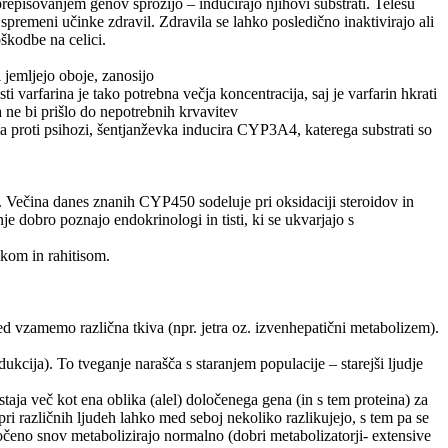
episovanjem genov sprožijo – inducirajo njihovi substrati. Telesu
spremeni učinke zdravil. Zdravila se lahko posledično inaktivirajo ali
oškodbe na celici.
 jemljejo oboje, zanosijo
ti varfarina je tako potrebna večja koncentracija, saj je varfarin hkrati
a ne bi prišlo do nepotrebnih krvavitev
la proti psihozi, šentjanževka inducira CYP3A4, katerega substrati so
i. Večina danes znanih CYP450 sodeluje pri oksidaciji steroidov in
e dobro poznajo endokrinologi in tisti, ki se ukvarjajo s
kom in rahitisom.
d vzamemo različna tkiva (npr. jetra oz. izvenhepatični metabolizem).
kcija). To tveganje narašča s staranjem populacije – starejši ljudje
taja več kot ena oblika (alel) določenega gena (in s tem proteina) za
i različnih ljudeh lahko med seboj nekoliko razlikujejo, s tem pa se
oločeno snov metabolizirajo normalno (dobri metabolizatorji- extensive