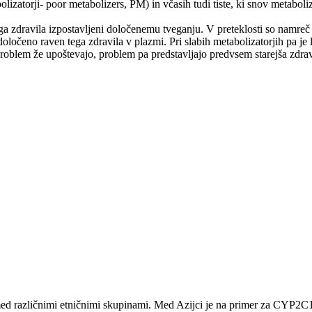
lizatorji- poor metabolizers, PM) in včasih tudi tiste, ki snov metabolizi
ega zdravila izpostavljeni določenemu tveganju. V preteklosti so namreč
ločeno raven tega zdravila v plazmi. Pri slabih metabolizatorjih pa je 
oblem že upoštevajo, problem pa predstavljajo predvsem starejša zdravil
ed različnimi etničnimi skupinami. Med Azijci je na primer za CYP2C19 t