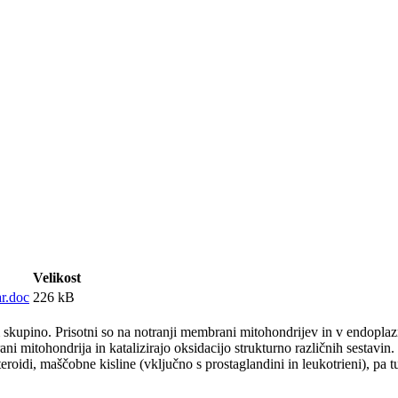
Velikost
ar.doc
226 kB
upino. Prisotni so na notranji membrani mitohondrijev in v endoplazma
ni mitohondrija in katalizirajo oksidacijo strukturno različnih sestavin.
eroidi, maščobne kisline (vključno s prostaglandini in leukotrieni), pa tu