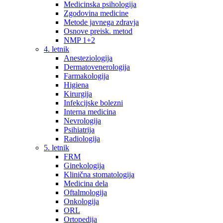
Medicinska psihologija
Zgodovina medicine
Metode javnega zdravja
Osnove preisk. metod
NMP 1+2
4. letnik
Anesteziologija
Dermatovenerologija
Farmakologija
Higiena
Kirurgija
Infekcijske bolezni
Interna medicina
Nevrologija
Psihiatrija
Radiologija
5. letnik
FRM
Ginekologija
Klinična stomatologija
Medicina dela
Oftalmologija
Onkologija
ORL
Ortopedija