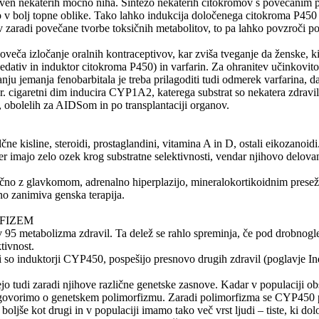
ven nekaterih močno niha. Sintezo nekaterih citokromov s povečanim pr
jo v bolj topne oblike. Tako lahko indukcija določenega citokroma P450 
kov zaradi povečane tvorbe toksičnih metabolitov, to pa lahko povzroči p
veča izločanje oralnih kontraceptivov, kar zviša tveganje da ženske, ki
(sedativ in induktor citokroma P450) in varfarin. Za ohranitev učinkovitos
nju jemanja fenobarbitala je treba prilagoditi tudi odmerek varfarina, d
pr. cigaretni dim inducira CYP1A2, katerega substrat so nekatera zdravi
h, obolelih za AIDSom in po transplantaciji organov.
e kisline, steroidi, prostaglandini, vitamina A in D, ostali eikozanoid
 imajo zelo ozek krog substratne selektivnosti, vendar njihovo delovanj
čno z glavkomom, adrenalno hiperplazijo, mineralokortikoidnim presež
o zanimiva genska terapija.
RFIZEM
 95 metabolizma zdravil. Ta delež se rahlo spreminja, če pod drobnogle
tivnost.
i so induktorji CYP450, pospešijo presnovo drugih zdravil (poglavje Indu
o tudi zaradi njihove različne genetske zasnove. Kadar v populaciji obs
1, govorimo o genetskem polimorfizmu. Zaradi polimorfizma se CYP450 pr
boljše kot drugi in v populaciji imamo tako več vrst ljudi – tiste, ki d