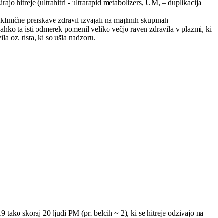
rajo hitreje (ultrahitri - ultrarapid metabolizers, UM, – duplikacija
 klinične preiskave zdravil izvajali na majhnih skupinah
lahko ta isti odmerek pomenil veliko večjo raven zdravila v plazmi, ki
a oz. tista, ki so ušla nadzoru.
ako skoraj 20 ljudi PM (pri belcih ~ 2), ki se hitreje odzivajo na