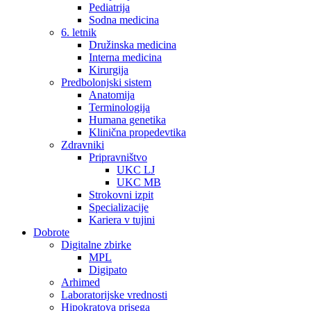
Pediatrija
Sodna medicina
6. letnik
Družinska medicina
Interna medicina
Kirurgija
Predbolonjski sistem
Anatomija
Terminologija
Humana genetika
Klinična propedevtika
Zdravniki
Pripravništvo
UKC LJ
UKC MB
Strokovni izpit
Specializacije
Kariera v tujini
Dobrote
Digitalne zbirke
MPL
Digipato
Arhimed
Laboratorijske vrednosti
Hipokratova prisega