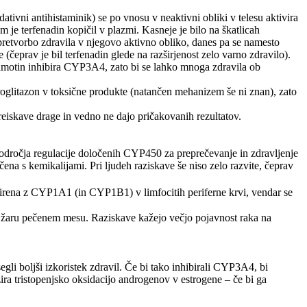
tivni antihistaminik) se po vnosu v neaktivni obliki v telesu aktivira
 je terfenadin kopičil v plazmi. Kasneje je bilo na škatlicah
 pretvorbo zdravila v njegovo aktivno obliko, danes pa se namesto
e (čeprav je bil terfenadin glede na razširjenost zelo varno zdravilo).
ergamotin inhibira CYP3A4, zato bi se lahko mnoga zdravila ob
roglitazon v toksične produkte (natančen mehanizem še ni znan), zato
eiskave drage in vedno ne dajo pričakovanih rezultatov.
področja regulacije določenih CYP450 za preprečevanje in zdravljenje
na s kemikalijami. Pri ljudeh raziskave še niso zelo razvite, čeprav
-pirena z CYP1A1 (in CYP1B1) v limfocitih periferne krvi, vendar se
na žaru pečenem mesu. Raziskave kažejo večjo pojavnost raka na
gli boljši izkoristek zdravil. Če bi tako inhibirali CYP3A4, bi
zira tristopenjsko oksidacijo androgenov v estrogene – če bi ga