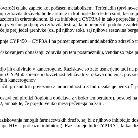
ovzroči enake zaplete kot počasen metabolizem. Terfenadin (prvi ne-seda
dravila doživelo hude aritmije in kot posledico le-teh smrt, ker se jim
onazolom in eritromicinom, ki sta inhibitorja CYP3A4 in tako preprečita
aj v večini podjetij vsa zdravila testira, da bi preprečili podobne zaplet
če je prej jedel grenivke (oz. pil njihov sok), saj njihova sestavina b
 stopnje CYP450 – CYP3A4 na primer spremeni antidiabetično zdravilo t
ičakovanjem obnašanju zdravila pri tem posamezniku, vendar so take pr
jo jih aktivirajo v kancerogene. Raziskave so zato usmerjene tudi na 
čenih CYP450 spremeni dovzetnost teh živali za rakava obolenja, povzroče
ičnih kancerogenov.
ljučih pri kadilcih povezano z inducibilnostjo 3-hidroksilacije benzo-
stavljeni pirolizi (toplotna obdelava z visoko temperaturo), posebej 
, ampak le, če pojedo veliko mesa pečenega na žaru.
aziskovanja mnogih farmacevtskih družb, saj bi z njihovo inhibicijo dose
 (npr. HIV – proteazni inhibitorji). Raziskujejo tudi CYP19A1, ki katali