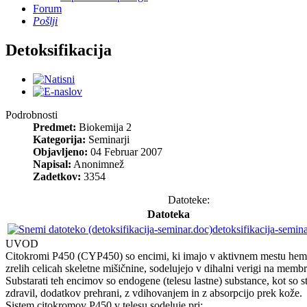
Forum
Pošlji
Detoksifikacija
Podrobnosti
Predmet:
Biokemija 2
Kategorija:
Seminarji
Objavljeno:
04 Februar 2007
Napisal:
Anonimnež
Zadetkov:
3354
Datoteke:
Datoteka
detoksifikacija-semin
UVOD
Citokromi P450 (CYP450) so encimi, ki imajo v aktivnem mestu hem sk
zrelih celicah skeletne mišičnine, sodelujejo v dihalni verigi na membra
Substarati teh encimov so endogene (telesu lastne) substance, kot so st
zdravil, dodatkov prehrani, z vdihovanjem in z absorpcijo prek kože.
Sistem citokromov P450 v telesu sodeluje pri: