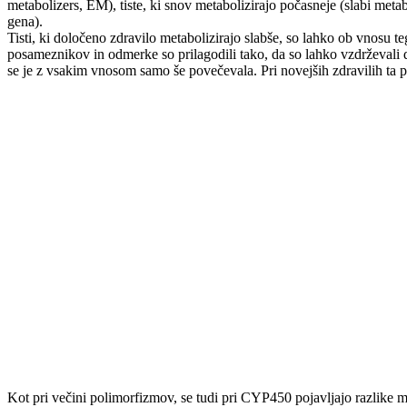
metabolizers, EM), tiste, ki snov metabolizirajo počasneje (slabi metabo
gena).
Tisti, ki določeno zdravilo metabolizirajo slabše, so lahko ob vnosu t
posameznikov in odmerke so prilagodili tako, da so lahko vzdrževali do
se je z vsakim vnosom samo še povečevala. Pri novejših zdravilih ta pr
Kot pri večini polimorfizmov, se tudi pri CYP450 pojavljajo razlike m