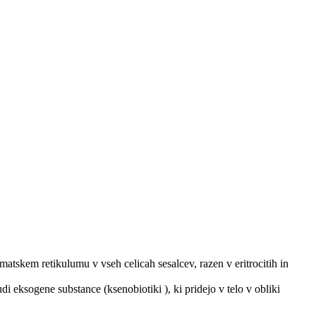
tskem retikulumu v vseh celicah sesalcev, razen v eritrocitih in
di eksogene substance (ksenobiotiki ), ki pridejo v telo v obliki