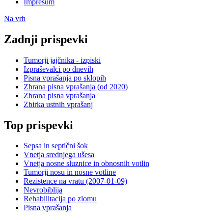
Impresum
Na vrh
Zadnji prispevki
Tumorji jajčnika - izpiski
Izpraševalci po dnevih
Pisna vprašanja po sklopih
Zbrana pisna vprašanja (od 2020)
Zbrana pisna vprašanja
Zbirka ustnih vprašanj
Top prispevki
Sepsa in septični šok
Vnetja srednjega ušesa
Vnetja nosne sluznice in obnosnih votlin
Tumorji nosu in nosne votline
Rezistence na vratu (2007-01-09)
Nevrobiblija
Rehabilitacija po zlomu
Pisna vprašanja