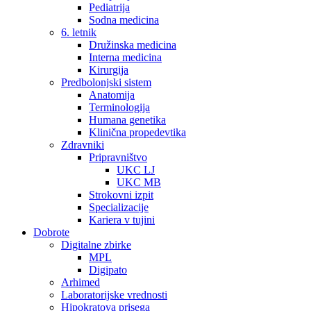
Pediatrija
Sodna medicina
6. letnik
Družinska medicina
Interna medicina
Kirurgija
Predbolonjski sistem
Anatomija
Terminologija
Humana genetika
Klinična propedevtika
Zdravniki
Pripravništvo
UKC LJ
UKC MB
Strokovni izpit
Specializacije
Kariera v tujini
Dobrote
Digitalne zbirke
MPL
Digipato
Arhimed
Laboratorijske vrednosti
Hipokratova prisega