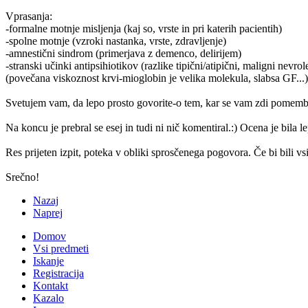
Vprasanja:
-formalne motnje misljenja (kaj so, vrste in pri katerih pacientih)
-spolne motnje (vzroki nastanka, vrste, zdravljenje)
-amnestični sindrom (primerjava z demenco, delirijem)
-stranski učinki antipsihiotikov (razlike tipični/atipični, maligni ne
(povečana viskoznost krvi-mioglobin je velika molekula, slabsa GF...)
Svetujem vam, da lepo prosto govorite-o tem, kar se vam zdi pomemb
Na koncu je prebral se esej in tudi ni nič komentiral.:) Ocena je bila
Res prijeten izpit, poteka v obliki sprosčenega pogovora. Če bi bili vsi 
Srečno!
Nazaj
Naprej
Domov
Vsi predmeti
Iskanje
Registracija
Kontakt
Kazalo