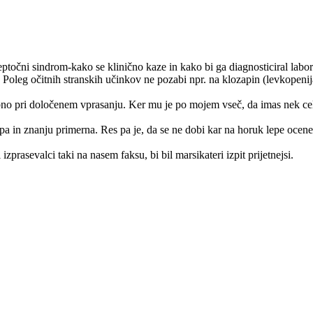
vroleptočni sindrom-kako se klinično kaze in kako bi ga diagnosticiral l
 Poleg očitnih stranskih učinkov ne pozabi npr. na klozapin (levkopenij
no pri določenem vprasanju. Ker mu je po mojem vseč, da imas nek celo
 lepa in znanju primerna. Res pa je, da se ne dobi kar na horuk lepe oce
izprasevalci taki na nasem faksu, bi bil marsikateri izpit prijetnejsi.