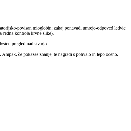
aboratorijsko-povisan mioglobin; zakaj ponavadi umrejo-odpoved ledvic
a-redna kontrola krvne slike).
sten pregled nad stvarjo.
ne. Ampak, če pokazes znanje, te nagradi s pohvalo in lepo oceno.