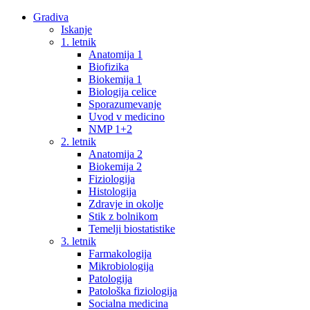
Gradiva
Iskanje
1. letnik
Anatomija 1
Biofizika
Biokemija 1
Biologija celice
Sporazumevanje
Uvod v medicino
NMP 1+2
2. letnik
Anatomija 2
Biokemija 2
Fiziologija
Histologija
Zdravje in okolje
Stik z bolnikom
Temelji biostatistike
3. letnik
Farmakologija
Mikrobiologija
Patologija
Patološka fiziologija
Socialna medicina