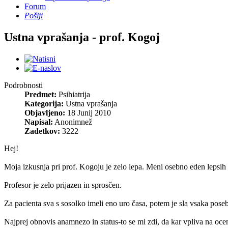
Forum
Pošlji
Ustna vprašanja - prof. Kogoj
Podrobnosti
Predmet:
Psihiatrija
Kategorija:
Ustna vprašanja
Objavljeno:
18 Junij 2010
Napisal:
Anonimnež
Zadetkov:
3222
Hej!
Moja izkusnja pri prof. Kogoju je zelo lepa. Meni osebno eden lepsih 
Profesor je zelo prijazen in sprosčen.
Za pacienta sva s sosolko imeli eno uro časa, potem je sla vsaka posebe
Najprej obnovis anamnezo in status-to se mi zdi, da kar vpliva na oce