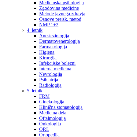
Medicinska psihologija
Zgodovina medicine
Metode javnega zdravja
Osnove preisk. metod
NMP 1+2
4. letnik
Anesteziologija
Dermatovenerologija
Farmakologija
Higiena
Kirurgija
Infekcijske bolezni
Interna medicina
Nevrologija
Psihiatrija
Radiologija
5. letnik
FRM
Ginekologija
Klinična stomatologija
Medicina dela
Oftalmologija
Onkologija
ORL
Ortopedija