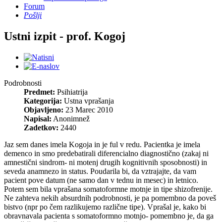
Forum
Pošlji
Ustni izpit - prof. Kogoj
Podrobnosti
Predmet:
Psihiatrija
Kategorija:
Ustna vprašanja
Objavljeno:
23 Marec 2010
Napisal:
Anonimnež
Zadetkov:
2440
Jaz sem danes imela Kogoja in je ful v redu. Pacientka je imela
demenco in smo predebatirali diferencialno diagnostično (zakaj ni
amnestični sindrom- ni motenj drugih kognitivnih sposobnosti) in
seveda anamnezo in status. Poudarila bi, da vztrajajte, da vam
pacient pove datum (ne samo dan v tednu in mesec) in letnico.
Potem sem bila vprašana somatoformne motnje in tipe shizofrenije.
Ne zahteva nekih absurdnih podrobnosti, je pa pomembno da poveš
bistvo (npr po čem razlikujemo različne tipe). Vprašal je, kako bi
obravnavala pacienta s somatoformno motnjo- pomembno je, da ga