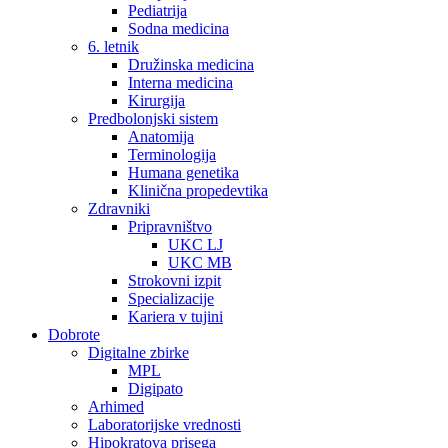
Pediatrija
Sodna medicina
6. letnik
Družinska medicina
Interna medicina
Kirurgija
Predbolonjski sistem
Anatomija
Terminologija
Humana genetika
Klinična propedevtika
Zdravniki
Pripravništvo
UKC LJ
UKC MB
Strokovni izpit
Specializacije
Kariera v tujini
Dobrote
Digitalne zbirke
MPL
Digipato
Arhimed
Laboratorijske vrednosti
Hipokratova prisega