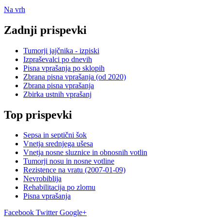
Na vrh
Zadnji prispevki
Tumorji jajčnika - izpiski
Izpraševalci po dnevih
Pisna vprašanja po sklopih
Zbrana pisna vprašanja (od 2020)
Zbrana pisna vprašanja
Zbirka ustnih vprašanj
Top prispevki
Sepsa in septični šok
Vnetja srednjega ušesa
Vnetja nosne sluznice in obnosnih votlin
Tumorji nosu in nosne votline
Rezistence na vratu (2007-01-09)
Nevrobiblija
Rehabilitacija po zlomu
Pisna vprašanja
Facebook
Twitter
Google+