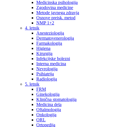
Medicinska psihologija
Zgodovina medicine
Metode javnega zdravja
Osnove preisk. metod
NMP 1+2
4. letnik
Anesteziologija
Dermatovenerologija
Farmakologija
Higiena
Kirurgija
Infekcijske bolezni
Interna medicina
Nevrologija
Psihiatrija
Radiologija
5. letnik
FRM
Ginekologija
Klinična stomatologija
Medicina dela
Oftalmologija
Onkologija
ORL
Ortopedija