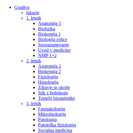
Gradiva
Iskanje
1. letnik
Anatomija 1
Biofizika
Biokemija 1
Biologija celice
Sporazumevanje
Uvod v medicino
NMP 1+2
2. letnik
Anatomija 2
Biokemija 2
Fiziologija
Histologija
Zdravje in okolje
Stik z bolnikom
Temelji biostatistike
3. letnik
Farmakologija
Mikrobiologija
Patologija
Patološka fiziologija
Socialna medicina