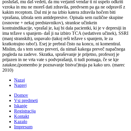
poslušaš, mu daš vedeti, da mu verjamš vendar ti ni uspelo odkriti
vzroka in mu ne moreš dati zdravila, predvsem pa ga ne odpraviš z
kakim receptom. Dal mi je na izbio katera zdravila hočem biti
vprašana, izbrala sem antidepresive. Opisala sem različne skupine
(osnovne + nekaj predstavnikov), strankse učinkein
kontraindikacije, vprašal je, kaj bi dala pacientki, ki je v depresiji in
ima težave s spanjem- daš ji na izbiro TCA (sedativen učinek), SSRI
(manj stranskih), uspavalo (takoj reši težave s spanjem, le za
kratkotrajno rabo!). Esej je prebral čisto na koncu, ni komentiral.
Mislim, da s tem somo preveri, da nimaš kakega preveč napačnega
pogleda na zadeve. Skratka, spraševanje je prijetno, profesorj je
prijazen in ne vrta vate s podvprašanji, ti tudi pomaga, če se kje
zatakne,(pomembo je poznavanje bistva!)traja pa kako uro. (marec
2010)
Nazaj
Naprej
Domov
Vsi predmeti
Iskanje
Registracija
Kontakt
Kazalo
Impresum