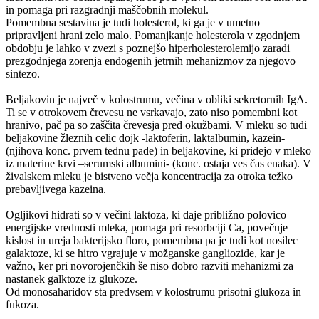
in pomaga pri razgradnji maščobnih molekul.
Pomembna sestavina je tudi holesterol, ki ga je v umetno
pripravljeni hrani zelo malo. Pomanjkanje holesterola v zgodnjem
obdobju je lahko v zvezi s poznejšo hiperholesterolemijo zaradi
prezgodnjega zorenja endogenih jetrnih mehanizmov za njegovo
sintezo.
Beljakovin je največ v kolostrumu, večina v obliki sekretornih IgA.
Ti se v otrokovem črevesu ne vsrkavajo, zato niso pomembni kot
hranivo, pač pa so zaščita črevesja pred okužbami. V mleku so tudi
beljakovine žleznih celic dojk -laktoferin, laktalbumin, kazein-
(njihova konc. prvem tednu pade) in beljakovine, ki pridejo v mleko
iz materine krvi –serumski albumini- (konc. ostaja ves čas enaka). V
živalskem mleku je bistveno večja koncentracija za otroka težko
prebavljivega kazeina.
Ogljikovi hidrati so v večini laktoza, ki daje približno polovico
energijske vrednosti mleka, pomaga pri resorbciji Ca, povečuje
kislost in ureja bakterijsko floro, pomembna pa je tudi kot nosilec
galaktoze, ki se hitro vgrajuje v možganske gangliozide, kar je
važno, ker pri novorojenčkih še niso dobro razviti mehanizmi za
nastanek galktoze iz glukoze.
Od monosaharidov sta predvsem v kolostrumu prisotni glukoza in
fukoza.