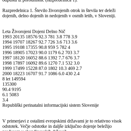
Razpredelnica 1. Število živorojenih otrok in števila ter deleži
dojenih, delno dojenih in nedojenih v osmih letih, v Sloveniji.
Leta Živorojeni Dojeni Delno Nič
1993 20135 18576 92.3 781 3.8 778 3.9
1994 19707 18267 92.7 726 3.6 713 3.6
1995 19108 17355 90.8 959 5 782 4
1996 18905 17023 90.0 1179 6.2 703 3.7
1997 18120 16052 88.6 1392 7.7 676 3.7
1998 17897 16092 89.6 1270 7.1 532 3.0
1999 17499 15228 87.0 1802 10.3 469 2.7
2000 18223 16707 91.7 1086 6.0 430 2.4
8 let 149594
135300
90.4 9195
6.1 5083
3.4
Republiški perinatalni informacijski sistem Slovenije
V primerjavi z ostalimi evropskimi državami je to relativno visok
odstotek. Večje odstotke in daljše izključno dojenje beležijo