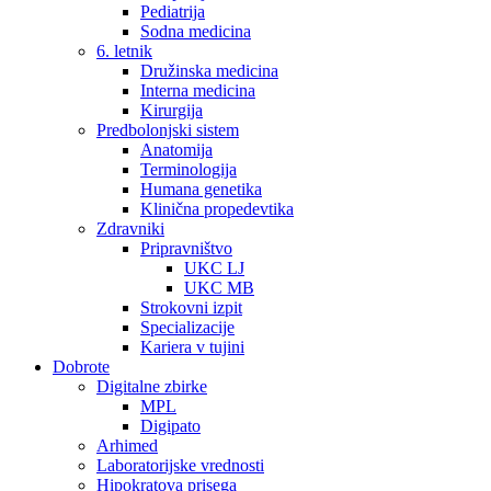
Pediatrija
Sodna medicina
6. letnik
Družinska medicina
Interna medicina
Kirurgija
Predbolonjski sistem
Anatomija
Terminologija
Humana genetika
Klinična propedevtika
Zdravniki
Pripravništvo
UKC LJ
UKC MB
Strokovni izpit
Specializacije
Kariera v tujini
Dobrote
Digitalne zbirke
MPL
Digipato
Arhimed
Laboratorijske vrednosti
Hipokratova prisega