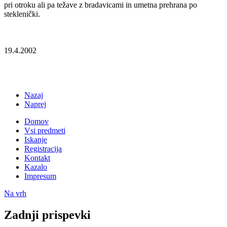
pri otroku ali pa težave z bradavicami in umetna prehrana po
steklenički.
19.4.2002
Nazaj
Naprej
Domov
Vsi predmeti
Iskanje
Registracija
Kontakt
Kazalo
Impresum
Na vrh
Zadnji prispevki