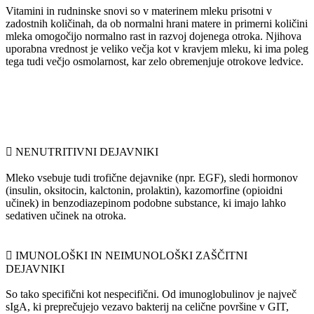
Vitamini in rudninske snovi so v materinem mleku prisotni v
zadostnih količinah, da ob normalni hrani matere in primerni količini
mleka omogočijo normalno rast in razvoj dojenega otroka. Njihova
uporabna vrednost je veliko večja kot v kravjem mleku, ki ima poleg
tega tudi večjo osmolarnost, kar zelo obremenjuje otrokove ledvice.
 NENUTRITIVNI DEJAVNIKI
Mleko vsebuje tudi trofične dejavnike (npr. EGF), sledi hormonov
(insulin, oksitocin, kalctonin, prolaktin), kazomorfine (opioidni
učinek) in benzodiazepinom podobne substance, ki imajo lahko
sedativen učinek na otroka.
 IMUNOLOŠKI IN NEIMUNOLOŠKI ZAŠČITNI
DEJAVNIKI
So tako specifični kot nespecifični. Od imunoglobulinov je največ
sIgA, ki preprečujejo vezavo bakterij na celične površine v GIT,