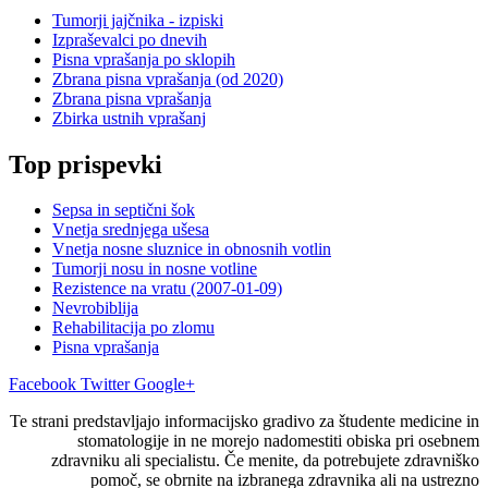
Tumorji jajčnika - izpiski
Izpraševalci po dnevih
Pisna vprašanja po sklopih
Zbrana pisna vprašanja (od 2020)
Zbrana pisna vprašanja
Zbirka ustnih vprašanj
Top prispevki
Sepsa in septični šok
Vnetja srednjega ušesa
Vnetja nosne sluznice in obnosnih votlin
Tumorji nosu in nosne votline
Rezistence na vratu (2007-01-09)
Nevrobiblija
Rehabilitacija po zlomu
Pisna vprašanja
Facebook
Twitter
Google+
Te strani predstavljajo informacijsko gradivo za študente medicine in
stomatologije in ne morejo nadomestiti obiska pri osebnem
zdravniku ali specialistu. Če menite, da potrebujete zdravniško
pomoč, se obrnite na izbranega zdravnika ali na ustrezno