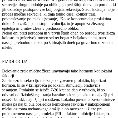
sekrecije, drugo obdobje pa oblikujejo prvi štirje dnevi po porodu, ki
jih označuje postopno vse bolj bogata sekrecija. Sledi laktacija, to je
proces mlečne sekrecije, ki traja toliko časa, kolikor traja
povpraševanje po mleku (sesanje). Ko se koncentracija prolaktina
dokončno zniža, pa nastopi involucija, to je apoptoza žleznega
epitelija in vrnitev žleze v prednosečno obliko.
Nekaj dni pred porodom in v prvih štirih dneh po porodu tvori žleza
kolostrum (mlezivo), rumen sekret bogat z beljakovinami, nato
nastaja prehodno mleko, po štirinajstih dneh pa govorimo o zrelem
mleku.
FIZIOLOGIJA
Delovanje zrele mlečne žleze uravnavajo tako hormoni kot lokalni
faktorji.
Za sintezo in sekrecijo mleka je odgovoren prolaktin, hipofizni
hormon, ki se v kri sprošča po lokalni stimulaciji bradavic s
sesanjem. Prolaktin se izloča 7-20 krat na dan v vrhovih, ki so
odvisni od fiziološkega stanja bazalne sekrecije: tako so najvišji pri
noseči ženski, najnižji pri moškem. Lokalna povratna zavora sinteze
mleka pa naj bi bila posledica kemičnega faktorja v nakopičenem
mleku oziroma mehanskega dražljaja ob raztezanju žleze pri
prekomernem nastajanju mleka (FIL = faktor inhibicije laktacije).