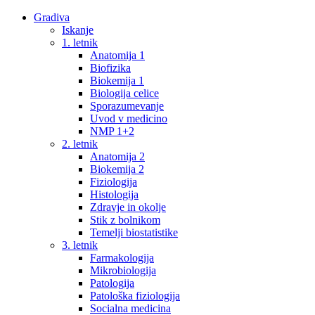
Gradiva
Iskanje
1. letnik
Anatomija 1
Biofizika
Biokemija 1
Biologija celice
Sporazumevanje
Uvod v medicino
NMP 1+2
2. letnik
Anatomija 2
Biokemija 2
Fiziologija
Histologija
Zdravje in okolje
Stik z bolnikom
Temelji biostatistike
3. letnik
Farmakologija
Mikrobiologija
Patologija
Patološka fiziologija
Socialna medicina