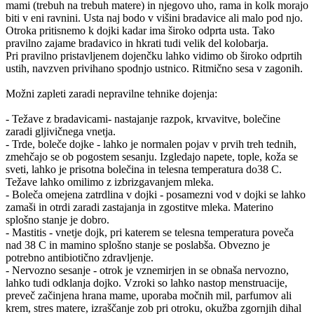
mami (trebuh na trebuh matere) in njegovo uho, rama in kolk morajo
biti v eni ravnini. Usta naj bodo v višini bradavice ali malo pod njo.
Otroka pritisnemo k dojki kadar ima široko odprta usta. Tako
pravilno zajame bradavico in hkrati tudi velik del kolobarja.
Pri pravilno pristavljenem dojenčku lahko vidimo ob široko odprtih
ustih, navzven privihano spodnjo ustnico. Ritmično sesa v zagonih.
Možni zapleti zaradi nepravilne tehnike dojenja:
- Težave z bradavicami- nastajanje razpok, krvavitve, bolečine
zaradi gljivičnega vnetja.
- Trde, boleče dojke - lahko je normalen pojav v prvih treh tednih,
zmehčajo se ob pogostem sesanju. Izgledajo napete, tople, koža se
sveti, lahko je prisotna bolečina in telesna temperatura do38 C.
Težave lahko omilimo z izbrizgavanjem mleka.
- Boleča omejena zatrdlina v dojki - posamezni vod v dojki se lahko
zamaši in otrdi zaradi zastajanja in zgostitve mleka. Materino
splošno stanje je dobro.
- Mastitis - vnetje dojk, pri katerem se telesna temperatura poveča
nad 38 C in mamino splošno stanje se poslabša. Obvezno je
potrebno antibiotično zdravljenje.
- Nervozno sesanje - otrok je vznemirjen in se obnaša nervozno,
lahko tudi odklanja dojko. Vzroki so lahko nastop menstruacije,
preveč začinjena hrana mame, uporaba močnih mil, parfumov ali
krem, stres matere, izraščanje zob pri otroku, okužba zgornjih dihal