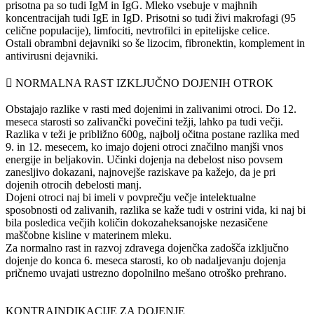
prisotna pa so tudi IgM in IgG. Mleko vsebuje v majhnih
koncentracijah tudi IgE in IgD. Prisotni so tudi živi makrofagi (95
celične populacije), limfociti, nevtrofilci in epitelijske celice.
Ostali obrambni dejavniki so še lizocim, fibronektin, komplement in
antivirusni dejavniki.
 NORMALNA RAST IZKLJUČNO DOJENIH OTROK
Obstajajo razlike v rasti med dojenimi in zalivanimi otroci. Do 12.
meseca starosti so zalivančki povečini težji, lahko pa tudi večji.
Razlika v teži je približno 600g, najbolj očitna postane razlika med
9. in 12. mesecem, ko imajo dojeni otroci značilno manjši vnos
energije in beljakovin. Učinki dojenja na debelost niso povsem
zanesljivo dokazani, najnovejše raziskave pa kažejo, da je pri
dojenih otrocih debelosti manj.
Dojeni otroci naj bi imeli v povprečju večje intelektualne
sposobnosti od zalivanih, razlika se kaže tudi v ostrini vida, ki naj bi
bila posledica večjih količin dokozaheksanojske nezasičene
maščobne kisline v materinem mleku.
Za normalno rast in razvoj zdravega dojenčka zadošča izključno
dojenje do konca 6. meseca starosti, ko ob nadaljevanju dojenja
pričnemo uvajati ustrezno dopolnilno mešano otroško prehrano.
KONTRAINDIKACIJE ZA DOJENJE