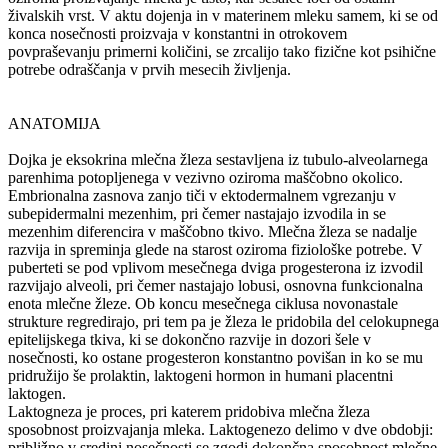
živalskih vrst. V aktu dojenja in v materinem mleku samem, ki se od
konca nosečnosti proizvaja v konstantni in otrokovem
povpraševanju primerni količini, se zrcalijo tako fizične kot psihične
potrebe odraščanja v prvih mesecih življenja.
ANATOMIJA
Dojka je eksokrina mlečna žleza sestavljena iz tubulo-alveolarnega
parenhima potopljenega v vezivno oziroma maščobno okolico.
Embrionalna zasnova zanjo tiči v ektodermalnem vgrezanju v
subepidermalni mezenhim, pri čemer nastajajo izvodila in se
mezenhim diferencira v maščobno tkivo. Mlečna žleza se nadalje
razvija in spreminja glede na starost oziroma fiziološke potrebe. V
puberteti se pod vplivom mesečnega dviga progesterona iz izvodil
razvijajo alveoli, pri čemer nastajajo lobusi, osnovna funkcionalna
enota mlečne žleze. Ob koncu mesečnega ciklusa novonastale
strukture regredirajo, pri tem pa je žleza le pridobila del celokupnega
epitelijskega tkiva, ki se dokončno razvije in dozori šele v
nosečnosti, ko ostane progesteron konstantno povišan in ko se mu
pridružijo še prolaktin, laktogeni hormon in humani placentni
laktogen.
Laktogneza je proces, pri katerem pridobiva mlečna žleza
sposobnost proizvajanja mleka. Laktogenezo delimo v dve obdobji:
približno v sredini nosečnosti se zgodi dokončna sposobnost mlečne