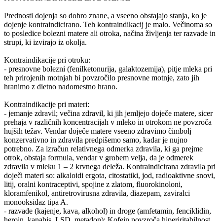
Prednosti dojenja so dobro znane, a vseeno obstajajo stanja, ko je
dojenje kontraindicirano. Teh kontraindikacij je malo. Večinoma so
to posledice bolezni matere ali otroka, načina življenja ter razvade in
strupi, ki izvirajo iz okolja.
Kontraindikacije pri otroku:
- presnovne bolezni (fenilketonurija, galaktozemija), pitje mleka pri
teh prirojenih motnjah bi povzročilo presnovne motnje, zato jih
hranimo z dietno nadomestno hrano.
Kontraindikacije pri materi:
- jemanje zdravil; večina zdravil, ki jih jemljejo doječe matere, sicer
prehaja v različnih koncentracijah v mleko in otrokom ne povzroča
hujših težav. Vendar doječe matere vseeno zdravimo čimbolj
konzervativno in zdravila predpišemo samo, kadar je nujno
potrebno. Za izračun relativnega odmerka zdravila, ki ga prejme
otrok, obstaja formula, vendar v grobem velja, da je odmerek
zdravila v mleku 1 – 2 krvnega deleža. Kontraindicirana zdravila pri
doječi materi so: alkaloidi ergota, citostatiki, jod, radioaktivne snovi,
litij, oralni kontraceptivi, spojine z zlatom, fluorokinoloni,
kloramfenikol, antiretrovirusna zdravila, diazepam, zaviralci
monooksidaz tipa A.
- razvade (kajenje, kava, alkohol) in droge (amfetamin, fenciklidin,
heroin, kanabis, LSD, metadon); Kofein povzroča hiperiritabilnost