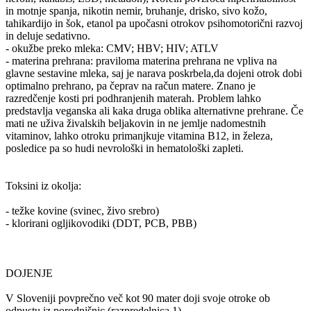
in motnje spanja, nikotin nemir, bruhanje, drisko, sivo kožo,
tahikardijo in šok, etanol pa upočasni otrokov psihomotorični razvoj
in deluje sedativno.
- okužbe preko mleka: CMV; HBV; HIV; ATLV
- materina prehrana: praviloma materina prehrana ne vpliva na
glavne sestavine mleka, saj je narava poskrbela,da dojeni otrok dobi
optimalno prehrano, pa čeprav na račun matere. Znano je
razredčenje kosti pri podhranjenih materah. Problem lahko
predstavlja veganska ali kaka druga oblika alternativne prehrane. Če
mati ne uživa živalskih beljakovin in ne jemlje nadomestnih
vitaminov, lahko otroku primanjkuje vitamina B12, in železa,
posledice pa so hudi nevrološki in hematološki zapleti.
Toksini iz okolja:
- težke kovine (svinec, živo srebro)
- klorirani ogljikovodiki (DDT, PCB, PBB)
DOJENJE
V Sloveniji povprečno več kot 90 mater doji svoje otroke ob
odpustu iz porodnišnic (razpredelnica 1).