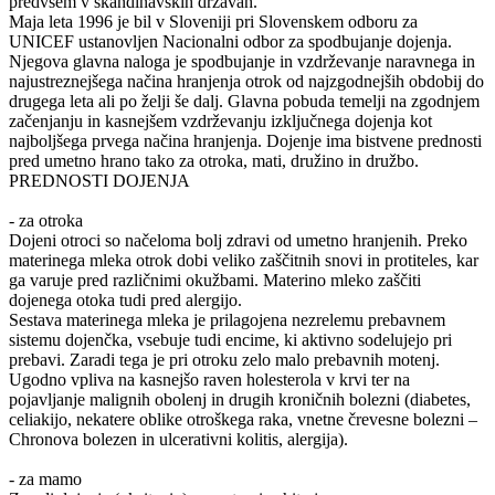
predvsem v skandinavskih državah.
Maja leta 1996 je bil v Sloveniji pri Slovenskem odboru za
UNICEF ustanovljen Nacionalni odbor za spodbujanje dojenja.
Njegova glavna naloga je spodbujanje in vzdrževanje naravnega in
najustreznejšega načina hranjenja otrok od najzgodnejših obdobij do
drugega leta ali po želji še dalj. Glavna pobuda temelji na zgodnjem
začenjanju in kasnejšem vzdrževanju izključnega dojenja kot
najboljšega prvega načina hranjenja. Dojenje ima bistvene prednosti
pred umetno hrano tako za otroka, mati, družino in družbo.
PREDNOSTI DOJENJA
- za otroka
Dojeni otroci so načeloma bolj zdravi od umetno hranjenih. Preko
materinega mleka otrok dobi veliko zaščitnih snovi in protiteles, kar
ga varuje pred različnimi okužbami. Materino mleko zaščiti
dojenega otoka tudi pred alergijo.
Sestava materinega mleka je prilagojena nezrelemu prebavnem
sistemu dojenčka, vsebuje tudi encime, ki aktivno sodelujejo pri
prebavi. Zaradi tega je pri otroku zelo malo prebavnih motenj.
Ugodno vpliva na kasnejšo raven holesterola v krvi ter na
pojavljanje malignih obolenj in drugih kroničnih bolezni (diabetes,
celiakijo, nekatere oblike otroškega raka, vnetne črevesne bolezni –
Chronova bolezen in ulcerativni kolitis, alergija).
- za mamo