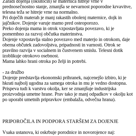
Zaradi dojenja (oksitocin) se maternica hitreje vrne v
prednosečnostno stanje, zmanjša se nevarnost poporodne krvavitve,
telesna teža se hitreje vrne na normalno.
Pri doječih materah je manj rakastih obolenj maternice, dojk in
jajčnikov. Dojenje varuje mamo pred osteoporozo.
Preko dojenja mama in otrok vzpostavljata povezavo, ki je
pomembno za razvoj občutka materinstva.
Dojenje vzpostavlja stalno povezavo med materjo in otrokom, daje
obema občutek zadovoljstva, pripadnosti in varnosti. Otrok se
pravilno razvija v socialnem in čustvenem smislu. Telesni dotik
izoblikuje otrokovo osebnost.
Mama lahko hrani otroka po želji in potrebi.
- za družbo
Dojenje predstavlja ekonomski prihranek, najcenejšo izbiro, ki je
hkrati najbolj ugodna za samega otroka in mu je vedno dostopna.
Prispeva tudi k varstvu okolja, ker se zmanjšuje industrijska
proizvodnja umetne hrane. Prav tako je manj odpadkov v okolju kot
po uporabi umetnih pripravkov (embalaža, odvečna hrana).
PRIPOROČILA IN PODPORA STARŠEM ZA DOJENJE
Vsaka ustanova, ki oskrbuje porodnice in novorojence naj: