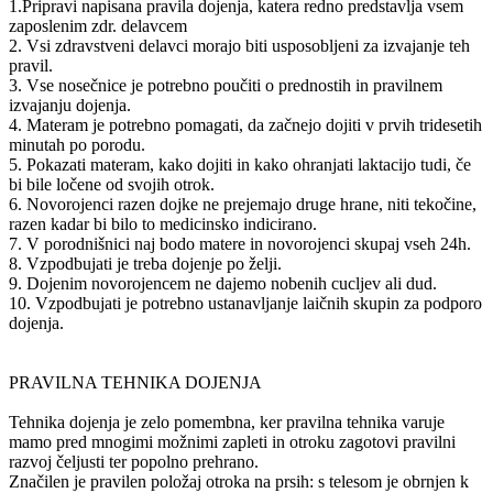
1.Pripravi napisana pravila dojenja, katera redno predstavlja vsem
zaposlenim zdr. delavcem
2. Vsi zdravstveni delavci morajo biti usposobljeni za izvajanje teh
pravil.
3. Vse nosečnice je potrebno poučiti o prednostih in pravilnem
izvajanju dojenja.
4. Materam je potrebno pomagati, da začnejo dojiti v prvih tridesetih
minutah po porodu.
5. Pokazati materam, kako dojiti in kako ohranjati laktacijo tudi, če
bi bile ločene od svojih otrok.
6. Novorojenci razen dojke ne prejemajo druge hrane, niti tekočine,
razen kadar bi bilo to medicinsko indicirano.
7. V porodnišnici naj bodo matere in novorojenci skupaj vseh 24h.
8. Vzpodbujati je treba dojenje po želji.
9. Dojenim novorojencem ne dajemo nobenih cucljev ali dud.
10. Vzpodbujati je potrebno ustanavljanje laičnih skupin za podporo
dojenja.
PRAVILNA TEHNIKA DOJENJA
Tehnika dojenja je zelo pomembna, ker pravilna tehnika varuje
mamo pred mnogimi možnimi zapleti in otroku zagotovi pravilni
razvoj čeljusti ter popolno prehrano.
Značilen je pravilen položaj otroka na prsih: s telesom je obrnjen k