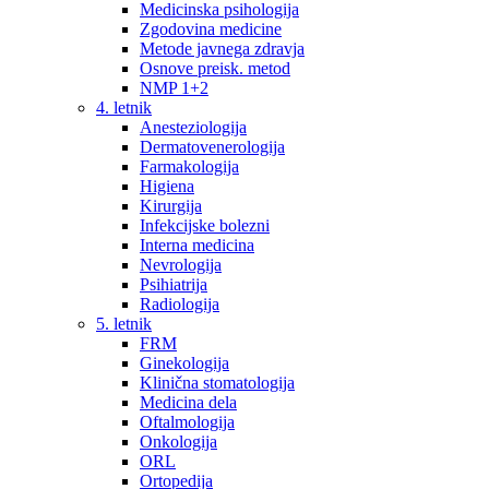
Medicinska psihologija
Zgodovina medicine
Metode javnega zdravja
Osnove preisk. metod
NMP 1+2
4. letnik
Anesteziologija
Dermatovenerologija
Farmakologija
Higiena
Kirurgija
Infekcijske bolezni
Interna medicina
Nevrologija
Psihiatrija
Radiologija
5. letnik
FRM
Ginekologija
Klinična stomatologija
Medicina dela
Oftalmologija
Onkologija
ORL
Ortopedija