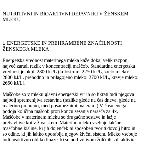
NUTRITIVNI IN BIOAKTIVNI DEJAVNIKI V ŽENSKEM
MLEKU
 ENERGETSKE IN PREHRAMBENE ZNAČILNOSTI
ŽENSKEGA MLEKA
Energetska vrednost materinega mleka kaže dokaj velik razpon,
največ zaradi razlik v koncentraciji maščob. Standardna energetska
vrednost je okoli 2800 kJ/L (kolostrum: 2250 kJ/L, zrelo mleko:
2800 kJ/L, prehodno in prilagojeno mleko: 2700 kJ/L, kravje mleko:
2650 kJ/L).
Maščobe so v mleku glavni energetski vir in so hkrati tudi njegova
najbolj spremenljiva sestavina (razlike glede na čas dneva, glede na
materino prehrano, med posameznimi materami) V času enega
podoja količina maščob proti koncu sesanja narašča za 4x.
Maščobe v materinem mleku so drugačne sestave in lažje
prebavljive kot v živalskem. Materino mleko vsebuje takšne
maščobne kisline, ki jih dojenček ni sposoben tvoriti dovolj hitro in
so edine, ki jih lahko uporablja njegov živčni sistem. Mleko vsebuje
tudi neaktivno obliko lipaze, ki se pod vplivom žolčnih soli aktivira