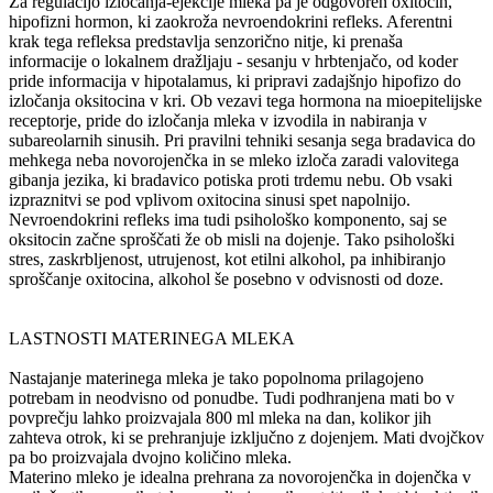
Za regulacijo izločanja-ejekcije mleka pa je odgovoren oxitocin,
hipofizni hormon, ki zaokroža nevroendokrini refleks. Aferentni
krak tega refleksa predstavlja senzorično nitje, ki prenaša
informacije o lokalnem dražljaju - sesanju v hrbtenjačo, od koder
pride informacija v hipotalamus, ki pripravi zadajšnjo hipofizo do
izločanja oksitocina v kri. Ob vezavi tega hormona na mioepitelijske
receptorje, pride do izločanja mleka v izvodila in nabiranja v
subareolarnih sinusih. Pri pravilni tehniki sesanja sega bradavica do
mehkega neba novorojenčka in se mleko izloča zaradi valovitega
gibanja jezika, ki bradavico potiska proti trdemu nebu. Ob vsaki
izpraznitvi se pod vplivom oxitocina sinusi spet napolnijo.
Nevroendokrini refleks ima tudi psihološko komponento, saj se
oksitocin začne sproščati že ob misli na dojenje. Tako psihološki
stres, zaskrbljenost, utrujenost, kot etilni alkohol, pa inhibiranjo
sproščanje oxitocina, alkohol še posebno v odvisnosti od doze.
LASTNOSTI MATERINEGA MLEKA
Nastajanje materinega mleka je tako popolnoma prilagojeno
potrebam in neodvisno od ponudbe. Tudi podhranjena mati bo v
povprečju lahko proizvajala 800 ml mleka na dan, kolikor jih
zahteva otrok, ki se prehranjuje izključno z dojenjem. Mati dvojčkov
pa bo proizvajala dvojno količino mleka.
Materino mleko je idealna prehrana za novorojenčka in dojenčka v