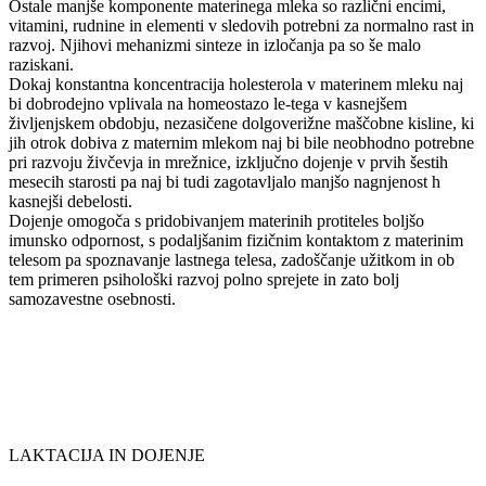
Ostale manjše komponente materinega mleka so različni encimi,
vitamini, rudnine in elementi v sledovih potrebni za normalno rast in
razvoj. Njihovi mehanizmi sinteze in izločanja pa so še malo
raziskani.
Dokaj konstantna koncentracija holesterola v materinem mleku naj
bi dobrodejno vplivala na homeostazo le-tega v kasnejšem
življenjskem obdobju, nezasičene dolgoverižne maščobne kisline, ki
jih otrok dobiva z maternim mlekom naj bi bile neobhodno potrebne
pri razvoju živčevja in mrežnice, izključno dojenje v prvih šestih
mesecih starosti pa naj bi tudi zagotavljalo manjšo nagnjenost h
kasnejši debelosti.
Dojenje omogoča s pridobivanjem materinih protiteles boljšo
imunsko odpornost, s podaljšanim fizičnim kontaktom z materinim
telesom pa spoznavanje lastnega telesa, zadoščanje užitkom in ob
tem primeren psihološki razvoj polno sprejete in zato bolj
samozavestne osebnosti.
LAKTACIJA IN DOJENJE