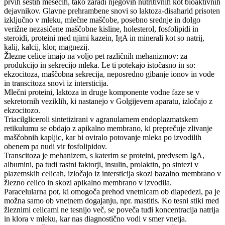
prvih šestih mesecih, tako zaradi njegovih nutritivnih kot bioaktivnih
dejavnikov. Glavne prehrambene snovi so laktoza-disaharid prisoten
izključno v mleku, mlečne maščobe, posebno srednje in dolgo
verižne nezasičene maščobne kisline, holesterol, fosfolipidi in
steroidi, proteini med njimi kazein, IgA in minerali kot so natrij,
kalij, kalcij, klor, magnezij.
Žlezne celice imajo na voljo pet različnih mehanizmov: za
produkcijo in sekrecijo mleka. Le ti potekajo istočasno in so:
ekzocitoza, maščobna sekrecija, neposredno gibanje ionov in vode
in transcitoza snovi iz intersticija.
Mlečni proteini, laktoza in druge komponente vodne faze se v
sekretornih veziklih, ki nastanejo v Golgijevem aparatu, izločajo z
ekzocitozo.
Triacilgliceroli sintetizirani v agranularnem endoplazmatskem
retikulumu se obdajo z apikalno membrano, ki preprečuje zlivanje
maščobnih kapljic, kar bi oviralo potovanje mleka po izvodilih
obenem pa nudi vir fosfolipidov.
Transcitoza je mehanizem, s katerim se proteini, predvsem IgA,
albumini, pa tudi rastni faktorji, insulin, prolaktin, po sintezi v
plazemskih celicah, izločajo iz intersticija skozi bazalno membrano v
žlezno celico in skozi apikalno membrano v izvodila.
Paracelularna pot, ki omogoča prehod vnetnicam ob diapedezi, pa je
možna samo ob vnetnem dogajanju, npr. mastitis. Ko tesni stiki med
žleznimi celicami ne tesnijo več, se poveča tudi koncentracija natrija
in klora v mleku, kar nas diagnostično vodi v smer vnetja.