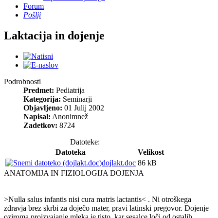
Forum
Pošlji
Laktacija in dojenje
Podrobnosti
Predmet:
Pediatrija
Kategorija:
Seminarji
Objavljeno:
01 Julij 2002
Napisal:
Anonimnež
Zadetkov:
8724
Datoteke:
Datoteka
Velikost
dojlakt.doc
86 kB
ANATOMIJA IN FIZIOLOGIJA DOJENJA
>Nulla salus infantis nisi cura matris lactantis< . Ni otroškega
zdravja brez skrbi za doječo mater, pravi latinski pregovor. Dojenje
oziroma proizvajanje mleka je tisto, kar sesalce loči od ostalih