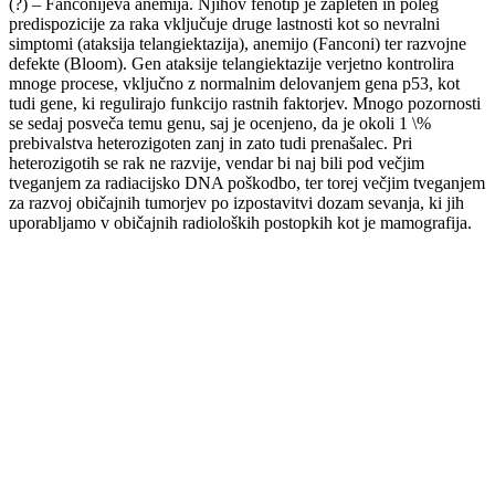
(?) – Fanconijeva anemija. Njihov fenotip je zapleten in poleg
predispozicije za raka vključuje druge lastnosti kot so nevralni
simptomi (ataksija telangiektazija), anemijo (Fanconi) ter razvojne
defekte (Bloom). Gen ataksije telangiektazije verjetno kontrolira
mnoge procese, vključno z normalnim delovanjem gena p53, kot
tudi gene, ki regulirajo funkcijo rastnih faktorjev. Mnogo pozornosti
se sedaj posveča temu genu, saj je ocenjeno, da je okoli 1 \%
prebivalstva heterozigoten zanj in zato tudi prenašalec. Pri
heterozigotih se rak ne razvije, vendar bi naj bili pod večjim
tveganjem za radiacijsko DNA poškodbo, ter torej večjim tveganjem
za razvoj običajnih tumorjev po izpostavitvi dozam sevanja, ki jih
uporabljamo v običajnih radioloških postopkih kot je mamografija.