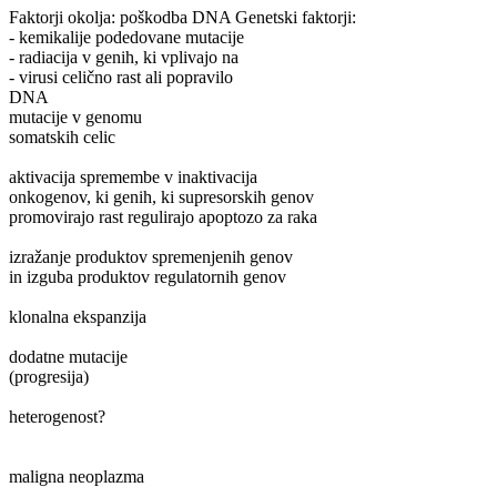
Faktorji okolja: poškodba DNA Genetski faktorji:
- kemikalije podedovane mutacije
- radiacija v genih, ki vplivajo na
- virusi celično rast ali popravilo
DNA
mutacije v genomu
somatskih celic
aktivacija spremembe v inaktivacija
onkogenov, ki genih, ki supresorskih genov
promovirajo rast regulirajo apoptozo za raka
izražanje produktov spremenjenih genov
in izguba produktov regulatornih genov
klonalna ekspanzija
dodatne mutacije
(progresija)
heterogenost?
maligna neoplazma