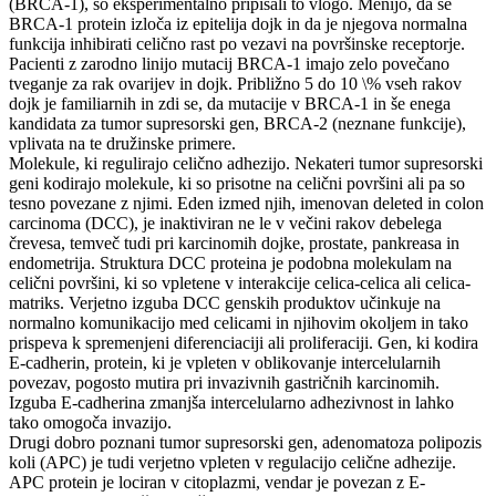
(BRCA-1), so eksperimentalno pripisali to vlogo. Menijo, da se
BRCA-1 protein izloča iz epitelija dojk in da je njegova normalna
funkcija inhibirati celično rast po vezavi na površinske receptorje.
Pacienti z zarodno linijo mutacij BRCA-1 imajo zelo povečano
tveganje za rak ovarijev in dojk. Približno 5 do 10 \% vseh rakov
dojk je familiarnih in zdi se, da mutacije v BRCA-1 in še enega
kandidata za tumor supresorski gen, BRCA-2 (neznane funkcije),
vplivata na te družinske primere.
Molekule, ki regulirajo celično adhezijo. Nekateri tumor supresorski
geni kodirajo molekule, ki so prisotne na celični površini ali pa so
tesno povezane z njimi. Eden izmed njih, imenovan deleted in colon
carcinoma (DCC), je inaktiviran ne le v večini rakov debelega
črevesa, temveč tudi pri karcinomih dojke, prostate, pankreasa in
endometrija. Struktura DCC proteina je podobna molekulam na
celični površini, ki so vpletene v interakcije celica-celica ali celica-
matriks. Verjetno izguba DCC genskih produktov učinkuje na
normalno komunikacijo med celicami in njihovim okoljem in tako
prispeva k spremenjeni diferenciaciji ali proliferaciji. Gen, ki kodira
E-cadherin, protein, ki je vpleten v oblikovanje intercelularnih
povezav, pogosto mutira pri invazivnih gastričnih karcinomih.
Izguba E-cadherina zmanjša intercelularno adhezivnost in lahko
tako omogoča invazijo.
Drugi dobro poznani tumor supresorski gen, adenomatoza polipozis
koli (APC) je tudi verjetno vpleten v regulacijo celične adhezije.
APC protein je lociran v citoplazmi, vendar je povezan z E-