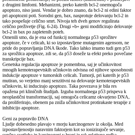
z drugimi limfomi. Mehanizmi, preko katerih bcl-2 onemogoča
apoptozo, niso jasni. Vendar je dobro znano, da bcl-2 ni edini faktor
pri apoptozni poti. Sorodni gen, bax, nasprotuje delovanju bcl-2 in
tako pospešuje celično smrt. Nivoja teh dveh genov regulirata
celično preživetje (Fig. 6-24). Drugi »b« geni modificirajo delovanje
bcl-2 in bax po zapletenih poteh.
Omenili smo, da je ena od funkcij normalnega p53 sprožitev
apoptoze, če v celicah, ki so izpostavljene mutagenim agensom, ne
pride do popravljanja DNA škode. Tako lahko imamo tudi gen p53
za sprožilca apoptoze, zdi se, da p53 doseže ta efekt preko povečane
transkripcije bax.
Genetska regulacija apoptoze je pomembna, saj je učinkovitost
mnogih kemoterapevtskih učinkovin odvisna od njihove sposobnosti
indukcije apoptoze v tumorskih celicah. Tumorji, pri katerih je p53
mutiran, so verjetno manj senzitivni na delovanje kemoterapevtskih
učinkovin, ki inducirajo apoptozo. Taka povezava je bila res
opažena pri kliničnih študijah. Izguba normalnega p53 prispeva k
neoplastični transformaciji, saj omogoča celicamz okvarjeno DNA,
da proliferirajo, obenem pa zniža učinkovitost protirakaste terapije z
inhibicijo apoptoze.
Geni za popravilo DNA
Ljudje dobesedno plavajo v morju karcinogenov iz okolja. Med
izpostavljenostjo naravnim faktorjem kot so ionizirajoče sevanje,
sunčna svetloba in karcinogeni v hrani je rak relativno redka