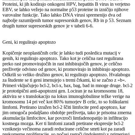
Proteini, ki jih kodirajo onkogeni HPV, hepatitis B virus in verjetno
EBV, se lahko vežejo na normalne p53 proteine in izničijo njihove
varovalne funkcije. Tako lahko DNA virusi spremenijo dva od
najbolje razumljenih tumor supresorskih genov, Rb in p 53. Seznam
drugih tumor supresorskih genov je v tabeli 6-6.
Geni, ki regulirajo apoptozo
Kopičenje neoplastičnih celic je lahko tudi posledica mutacij v
genih, ki regulirajo apoptozo. Tako kot je celična rast regulirana
preko rast promovirajočih in rast inhibirajočih genov, je celično
preživetje odvisno od genov, ki promovirajo in inhibirajo apoptozo.
Odkrili so veliko družino genov, ki regulirajo apoptozo. Hvalabogu
za študente se ti geni imenujejo s tremi črkami, ki se začno z »b«.
Primeri vključujejo bcl-2, bcl-x, bax, bag, bad in mnoge druge. bcl-2
je prototipični anti-apoptozni gen. Lociran je na kromosomu 18,
aktivira se s translokacijo na lokus imunoglobulinse težke verige na
kromosomu 14 pri več kot 80\% tumorjev B celic, to so folikularni
limfomi. Pretirano izražen bcl-2 ščiti limfocite pred apoptozo, kar
jim omogoča podaljšano obdobje preživetja, tako je prisotna zmerna
akumulacija limfocitov, kar povzroči limfadenopatijo in infiltracijo
kostnega mozga. Ker ti limfomi zaradi pretirane ekspresije bcl-2
vzniknejo večinoma zaradi reducirane celične smrti kot pa zaradi
prekomerne proliferacije, so počasi rastoči (indolentni) v primerjavi