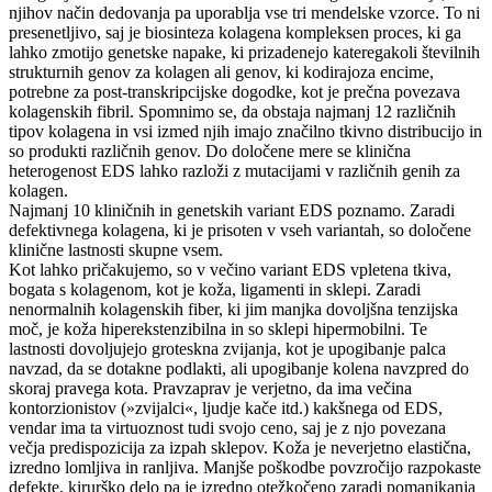
njihov način dedovanja pa uporablja vse tri mendelske vzorce. To ni
presenetljivo, saj je biosinteza kolagena kompleksen proces, ki ga
lahko zmotijo genetske napake, ki prizadenejo kateregakoli številnih
strukturnih genov za kolagen ali genov, ki kodirajoza encime,
potrebne za post-transkripcijske dogodke, kot je prečna povezava
kolagenskih fibril. Spomnimo se, da obstaja najmanj 12 različnih
tipov kolagena in vsi izmed njih imajo značilno tkivno distribucijo in
so produkti različnih genov. Do določene mere se klinična
heterogenost EDS lahko razloži z mutacijami v različnih genih za
kolagen.
Najmanj 10 kliničnih in genetskih variant EDS poznamo. Zaradi
defektivnega kolagena, ki je prisoten v vseh variantah, so določene
klinične lastnosti skupne vsem.
Kot lahko pričakujemo, so v večino variant EDS vpletena tkiva,
bogata s kolagenom, kot je koža, ligamenti in sklepi. Zaradi
nenormalnih kolagenskih fiber, ki jim manjka dovoljšna tenzijska
moč, je koža hiperekstenzibilna in so sklepi hipermobilni. Te
lastnosti dovoljujejo groteskna zvijanja, kot je upogibanje palca
navzad, da se dotakne podlakti, ali upogibanje kolena navzpred do
skoraj pravega kota. Pravzaprav je verjetno, da ima večina
kontorzionistov (»zvijalci«, ljudje kače itd.) kakšnega od EDS,
vendar ima ta virtuoznost tudi svojo ceno, saj je z njo povezana
večja predispozicija za izpah sklepov. Koža je neverjetno elastična,
izredno lomljiva in ranljiva. Manjše poškodbe povzročijo razpokaste
defekte, kirurško delo pa je izredno otežkočeno zaradi pomanjkanja