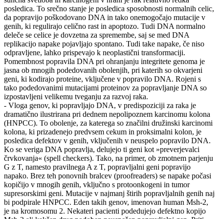
posledica. To srečno stanje je posledica sposobnosti normalnih celic,
da popravijo poškodovano DNA in tako onemogočajo mutacije v
genih, ki regulirajo celično rast in apoptozo. Tudi DNA normalno
deleče se celice je dovzetna za spremembe, saj se med DNA
replikacijo napake pojavljajo spontano. Tudi take napake, če niso
odpravljene, lahko prispevajo k neoplastični transformaciji.
Pomembnost popravila DNA pri ohranjanju integritete genoma je
jasna ob mnogih podedovanih obolenjih, pri katerih so okvarjeni
geni, ki kodirajo proteine, vključene v popravilo DNA. Rojeni s
tako podedovanimi mutacijami proteinov za popravljanje DNA so
izpostavljeni velikemu tveganju za razvoj raka.
- Vloga genov, ki popravljajo DNA, v predispoziciji za raka je
dramatično ilustrirana pri dednem nepolipoznem karcinomu kolona
(HNPCC). To obolenje, za katerega so značilni družinski karcinomi
kolona, ki prizadenejo predvsem cekum in proksimalni kolon, je
posledica defektov v genih, vključenih v neuspelo popravilo DNA.
Ko se veriga DNA popravlja, delujejo ti geni kot »preverjevalci
črvkovanja« (spell checkers). Tako, na primer, ob zmotnem parjenju
G z T, namesto pravilnega A z T, popravljalni geni popravijo
napako. Brez teh ponovnih bralcev (proofreaders) se napake počasi
kopičijo v mnogih genih, vključno s protoonkogeni in tumor
supresorskimi geni. Mutacije v najmanj štirih popravljalnih genih naj
bi podpirale HNPCC. Eden takih genov, imenovan human Msh-2,
je na kromosomu 2. Nekateri pacienti podedujejo defektno kopijo