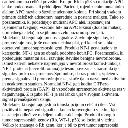
cadherinom na celični površini. Kot pri Rb in p53 so mutacije APC
lahko podedovane ali pridobljene.Pacienti, rojeni z enim mutantnim
alelom APC razvijejo številne adenome kolona. Pri skoraj vsakem
primeru delež teh adenomov napreduje in postane maligen. Tako so
posamezniki, ki podedujejo mutirani APC alel, izpostavljeni
izjemnemu tveganju »second hit« na APC lokusu (dodatni mutaciji
normalnega alela) in se jih mora zelo pozorno spremljati.
Molekule, ki regulirajo prenos signalov. Zaviranje signalov, ki
promovirajo rast, je še ena potencialna plat, pri kateri so lahko
operativni tumor supresorski geni. Produkt NF-1 gena pade v to
kategorijo. NF-1 gen se obnaša podobno kot APC. Posamezniki, ki
podedujejo mutantni alel, razvijejo številne benigne nevrofibrome,
izmed katerih nekatere napredujejo v nevrofibrosarkome.Funkcija
NF-1 proteina (nevrofibromina) je tesno povezana s transdukcijo
signalov preko ras proteinov.Spomni se, da ras protein, vpleten v
prenos signalov, ki promovirajo rast, skače tja in nazaj med aktivnim
in neaktivnim stanjem. Normalni NF-1 gen kodira GTPazo
aktivirajoči protein (GAP), ki vzpodbuja spremembo aktivnega ras v
negativnega. Z izgubo NF-1 je ras lahko ujet v svojem aktivnem,
signal prenašajočem stanju.
Molekule, ki regulirajo jedrno transkripcijo in celični cikel. Vsi
pozitivni in negativni signali na koncu konvergirajo v jedru, kjer
nastanejo odločitve o deljenju ali ne-deljenju. Produkti mnogih
tumor supresorskih genov (Rb, WT-1, p53) so locirani v jedru.
Veliko je znanega o Rb genu, ker je bil to prvi tumor supresorski