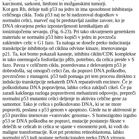
karcinomi, sarkomi, limfomi in možganskimi tumorji.
Kot gen Rb, deluje tudi p53 na jedro in ima sposobnost inhibiranja
celičnega cikla. Toda p53 naj ne bi nadzoroval dogodkov v
normalni celici, marveč naj bi predstavljal zasilne zavore, ko je
DNA okvarjena preko izpostavljenosti kemikalijam ali
ionizirajočemu sevanju. (Fig. 6-23). Pri tako okvarjenem genetskem
materialu se normalni p53 hitro kopiči v jedru in povzroča
zaklenitev celic v G1 fazo. Ta naloga se doseže preko induciranja
transkripcije inhibitorja od ciklina odvisne kinaze, imenovanega
p21. Ta, kot bomo pokazali kasneje, inhibira ciklin/CDK komplekse
in tako onemogoča fosforilacijo pRb, potrebno, da celica preide v S
fazo. Pavza v celičnem ciklu, posredovana z delovanjem p53 je
dobrodošla, saj omogoči celici čas, da popravi DNA poškodbo,
povzročeno z mutageni. p53 tudi pomaga pri tem procesu direktno z
indukcijo transkripcije nekaterih DNA reparativnih encimov. Če je
poškodobana DNA popravljena, lahko celica zaključi cikel. Če pa
zaradi kakšnega razloga popravitveni mehanizmi odpovejo, prepreči
normalni p53 mutantni celici deljenje in aktivira celične gene za
samomor. Tako je celica s poškodovano DNA, ki se ne more
popraviti, poslana s p53 genom v apoptozo. Glede na te aktivnosti je
p53 pravilno imenovan »varovalec genoma«. S homozigotno izgubo
p53 se DNA poškodba ne popravi, mutacije postanejo fiksne v
delečih se celicah in celica se ujame v enosmerni poti, ki vodi do
maligne transformacije. Kot pri proteinu retinoblastoma, lahko
normalni p53 tudi postane nefunkcionalen preko DNA virusov.