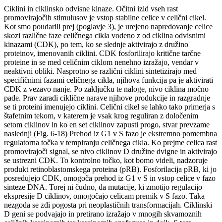
Ciklini in ciklinsko odvisne kinaze. Očitni izid vseh rast
promovirajočih stimulusov je vstop stabilne celice v celični cikel.
Kot smo poudarili prej (poglavje 3), je urejeno napredovanje celice
skozi različne faze celičnega cikla vodeno z od ciklina odvisnimi
kinazami (CDK), po tem, ko se slednje aktivirajo z družino
proteinov, imenovanih ciklini. CDK fosforilirajo kritične tarčne
proteine in se med celičnim ciklom nenehno izražajo, vendar v
neaktivni obliki. Nasprotno se različni ciklini sintetizirajo med
specifičnimi fazami celičnega cikla, njihova funkcija pa je aktivirati
CDK z vezavo nanje. Po zaključku te naloge, nivo ciklina močno
pade. Prav zaradi ciklične narave njihove produkcije in razgradnje
se ti proteini imenujejo ciklini. Celični cikel se lahko tako primerja s
štafetnim tekom, v katerem je vsak krog reguliran z določenim
setom ciklinov in ko en set ciklinov zapusti progo, stvar prevzame
naslednji (Fig. 6-18) Prehod iz G1 v S fazo je ekstremno pomembna
regulatorna točka v tempiranju celičnega cikla. Ko prejme celica rast
promovirajoči signal, se nivo ciklinov D družine dvigne in aktivirajo
se ustrezni CDK. To kontrolno točko, kot bomo videli, nadzoruje
produkt retinoblastomskega proteina (pRB). Fosforilacija pRB, ki jo
posredujejo CDK, omogoča prehod iz G1 v S in vstop celice v fazo
sinteze DNA. Torej ni čudno, da mutacije, ki zmotijo regulacijo
ekspresije D ciklinov, omogočajo celicam premik v S fazo. Taka
nezgoda se zdi pogosta pri neoplastičnih transformacijah. Ciklinski
D geni se podvajajo in pretirano izražajo v mnogih skvamoznih