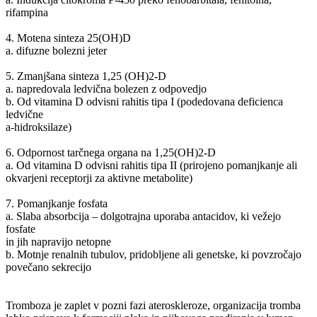
rifampina
4. Motena sinteza 25(OH)D
a. difuzne bolezni jeter
5. Zmanjšana sinteza 1,25 (OH)2-D
a. napredovala ledvična bolezen z odpovedjo
b. Od vitamina D odvisni rahitis tipa I (podedovana deficienca
ledvične
a-hidroksilaze)
6. Odpornost tarčnega organa na 1,25(OH)2-D
a. Od vitamina D odvisni rahitis tipa II (prirojeno pomanjkanje ali
okvarjeni receptorji za aktivne metabolite)
7. Pomanjkanje fosfata
a. Slaba absorbcija – dolgotrajna uporaba antacidov, ki vežejo
fosfate
in jih napravijo netopne
b. Motnje renalnih tubulov, pridobljene ali genetske, ki povzročajo
povečano sekrecijo
Tromboza je zaplet v pozni fazi ateroskleroze, organizacija tromba