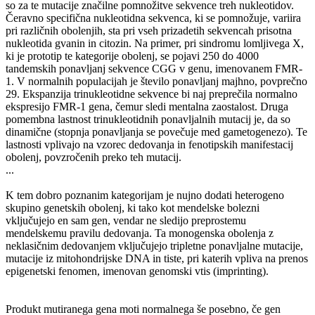
so za te mutacije značilne pomnožitve sekvence treh nukleotidov.
Čeravno specifična nukleotidna sekvenca, ki se pomnožuje, variira
pri različnih obolenjih, sta pri vseh prizadetih sekvencah prisotna
nukleotida gvanin in citozin. Na primer, pri sindromu lomljivega X,
ki je prototip te kategorije obolenj, se pojavi 250 do 4000
tandemskih ponavljanj sekvence CGG v genu, imenovanem FMR-
1. V normalnih populacijah je število ponavljanj majhno, povprečno
29. Ekspanzija trinukleotidne sekvence bi naj preprečila normalno
ekspresijo FMR-1 gena, čemur sledi mentalna zaostalost. Druga
pomembna lastnost trinukleotidnih ponavljalnih mutacij je, da so
dinamične (stopnja ponavljanja se povečuje med gametogenezo). Te
lastnosti vplivajo na vzorec dedovanja in fenotipskih manifestacij
obolenj, povzročenih preko teh mutacij.
...
K tem dobro poznanim kategorijam je nujno dodati heterogeno
skupino genetskih obolenj, ki tako kot mendelske bolezni
vključujejo en sam gen, vendar ne sledijo preprostemu
mendelskemu pravilu dedovanja. Ta monogenska obolenja z
neklasičnim dedovanjem vključujejo tripletne ponavljalne mutacije,
mutacije iz mitohondrijske DNA in tiste, pri katerih vpliva na prenos
epigenetski fenomen, imenovan genomski vtis (imprinting).
Produkt mutiranega gena moti normalnega še posebno, če gen