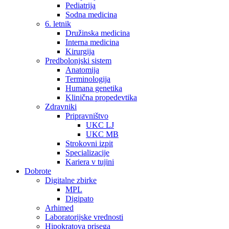
Pediatrija
Sodna medicina
6. letnik
Družinska medicina
Interna medicina
Kirurgija
Predbolonjski sistem
Anatomija
Terminologija
Humana genetika
Klinična propedevtika
Zdravniki
Pripravništvo
UKC LJ
UKC MB
Strokovni izpit
Specializacije
Kariera v tujini
Dobrote
Digitalne zbirke
MPL
Digipato
Arhimed
Laboratorijske vrednosti
Hipokratova prisega