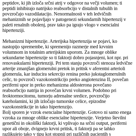
peptidov, ki jih izloča srčni atrij v odgovor na večji volumen; ti
peptidi inhibirajo natrijsko reabsorbcijo v distalnih tubulih in
povzročajo vazodilatacijo. Nenormalnosti v teh ledvičnih
mehanizmih se pojavljajo v patogenezi sekundarnih hipertenzij v
paleti renalnih obolenj, prav tako pa igrajo vlogo v esencialni
hipertenziji.
Mehanizmi hipertenzije. Arterijska hipertenzija se pojavi, ko
nastopijo spremembe, ki spremenijo razmerje med krvnim
volumnom in totalnim arterijskim uporom. Za mnoge oblike
sekundarne hipertenzije so ti faktorji dobro pojasnjeni, kot npr. pri
renovaskularni hipertenziji. Pri tem stanju povzroči stenoza ledvične
arterije zmanjšan glomerulni pretok in pritisk v aferentni arterioli
glomerula, kar inducira sekrecijo renina preko jukstaglomerulnih
celic, to povzroči vazokonstrikcijo preko angiotenzina II, povečan
periferni upor in preko mehanizma aldosterona povečano
reabsorbcijo natrija in povečan krvni volumen. Podobno pri
feoktormocitomu, tumorju adrenalne sredice, povzročijo
kateholamini, ki jih izločajo tumorske celice, epizodne
vazokonstrikcije in tako hipertenzijo.
Bolj sporen je vzrok esencialne hipertenzije. Gotovo ni samo enega
vzroka za mnoge oblike esencialne hipertenzije. Verjetno številni
genetični in okoliški faktorji, ki vplivajo na srčni output, periferni
upor ali oboje, dvignejo krvni pritisk, ti faktorji pa se lahko
razlikujejo tako v tipu kot stopnji pri različnih pacientih s