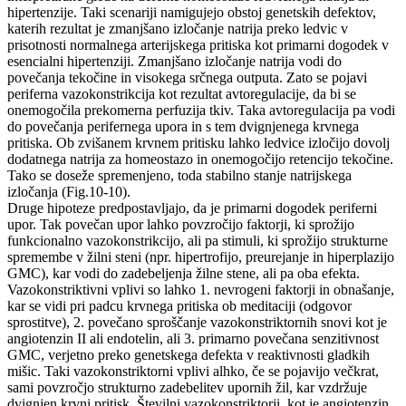
hipertenzije. Taki scenariji namigujejo obstoj genetskih defektov,
katerih rezultat je zmanjšano izločanje natrija preko ledvic v
prisotnosti normalnega arterijskega pritiska kot primarni dogodek v
esencialni hipertenziji. Zmanjšano izločanje natrija vodi do
povečanja tekočine in visokega srčnega outputa. Zato se pojavi
periferna vazokonstrikcija kot rezultat avtoregulacije, da bi se
onemogočila prekomerna perfuzija tkiv. Taka avtoregulacija pa vodi
do povečanja perifernega upora in s tem dvignjenega krvnega
pritiska. Ob zvišanem krvnem pritisku lahko ledvice izločijo dovolj
dodatnega natrija za homeostazo in onemogočijo retencijo tekočine.
Tako se doseže spremenjeno, toda stabilno stanje natrijskega
izločanja (Fig.10-10).
Druge hipoteze predpostavljajo, da je primarni dogodek periferni
upor. Tak povečan upor lahko povzročijo faktorji, ki sprožijo
funkcionalno vazokonstrikcijo, ali pa stimuli, ki sprožijo strukturne
spremembe v žilni steni (npr. hipertrofijo, preurejanje in hiperplazijo
GMC), kar vodi do zadebeljenja žilne stene, ali pa oba efekta.
Vazokonstriktivni vplivi so lahko 1. nevrogeni faktorji in obnašanje,
kar se vidi pri padcu krvnega pritiska ob meditaciji (odgovor
sprostitve), 2. povečano sproščanje vazokonstriktornih snovi kot je
angiotenzin II ali endotelin, ali 3. primarno povečana senzitivnost
GMC, verjetno preko genetskega defekta v reaktivnosti gladkih
mišic. Taki vazokonstriktorni vplivi alhko, če se pojavijo večkrat,
sami povzročjo strukturno zadebelitev upornih žil, kar vzdržuje
dvignjen krvni pritisk. Številni vazokonstriktorji, kot je angiotenzin