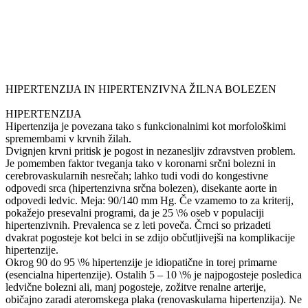
HIPERTENZIJA IN HIPERTENZIVNA ŽILNA BOLEZEN
HIPERTENZIJA
Hipertenzija je povezana tako s funkcionalnimi kot morfološkimi
spremembami v krvnih žilah.
Dvignjen krvni pritisk je pogost in nezanesljiv zdravstven problem.
Je pomemben faktor tveganja tako v koronarni srčni bolezni in
cerebrovaskularnih nesrečah; lahko tudi vodi do kongestivne
odpovedi srca (hipertenzivna srčna bolezen), disekante aorte in
odpovedi ledvic. Meja: 90/140 mm Hg. Če vzamemo to za kriterij,
pokažejo presevalni programi, da je 25 \% oseb v populaciji
hipertenzivnih. Prevalenca se z leti poveča. Črnci so prizadeti
dvakrat pogosteje kot belci in se zdijo občutljivejši na komplikacije
hipertenzije.
Okrog 90 do 95 \% hipertenzije je idiopatične in torej primarne
(esencialna hipertenzije). Ostalih 5 – 10 \% je najpogosteje posledica
ledvične bolezni ali, manj pogosteje, zožitve renalne arterije,
običajno zaradi ateromskega plaka (renovaskularna hipertenzija). Ne