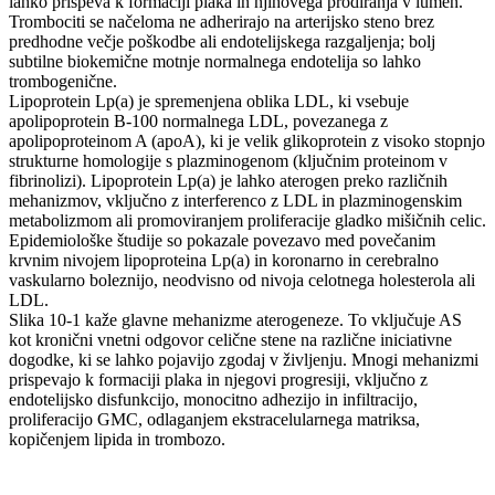
lahko prispeva k formaciji plaka in njihovega prodiranja v lumen.
Trombociti se načeloma ne adherirajo na arterijsko steno brez
predhodne večje poškodbe ali endotelijskega razgaljenja; bolj
subtilne biokemične motnje normalnega endotelija so lahko
trombogenične.
Lipoprotein Lp(a) je spremenjena oblika LDL, ki vsebuje
apolipoprotein B-100 normalnega LDL, povezanega z
apolipoproteinom A (apoA), ki je velik glikoprotein z visoko stopnjo
strukturne homologije s plazminogenom (ključnim proteinom v
fibrinolizi). Lipoprotein Lp(a) je lahko aterogen preko različnih
mehanizmov, vključno z interferenco z LDL in plazminogenskim
metabolizmom ali promoviranjem proliferacije gladko mišičnih celic.
Epidemiološke študije so pokazale povezavo med povečanim
krvnim nivojem lipoproteina Lp(a) in koronarno in cerebralno
vaskularno boleznijo, neodvisno od nivoja celotnega holesterola ali
LDL.
Slika 10-1 kaže glavne mehanizme aterogeneze. To vključuje AS
kot kronični vnetni odgovor celične stene na različne iniciativne
dogodke, ki se lahko pojavijo zgodaj v življenju. Mnogi mehanizmi
prispevajo k formaciji plaka in njegovi progresiji, vključno z
endotelijsko disfunkcijo, monocitno adhezijo in infiltracijo,
proliferacijo GMC, odlaganjem ekstracelularnega matriksa,
kopičenjem lipida in trombozo.