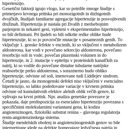
hipertenzijo.
Genetični faktorji igrajo vlogo, kar so potrdile mnoge študije s
primerjavo krvnega pritiska pri monozigotnih in dizhigotnih
dvojčkih, študijah familiarne agregacije hipertenzije in posvojitvenih
družinah. Hipertenzija je nastala pri živalih z medsebojnim
parjenjem in nekateri geni, vpleteni v eksperimentalno hipertenzijo,
so bili definirani. Pri ljudeh so bili odkrite redke oblike hude
hipertenzuije, ki so jo povzročile mutacije v posameznih genih. To
vključuje 1. genske fefekte v encimih, ki so vključeni v metabolizem
aldosterona, kar vodi v povečano sekrecijo aldosterona, povečano
resorbcijo soli in vode, povečan plazemski volumen in do
hipertenzije, in 2. mutacije v epiteliju v proteinskih kanalčkih za
natrij, ki so vodile do povečane distalne tubularne natrijske
reabsorbcije preko aldosterona, s sorazmerno hudo obliko
hipertenzije, odvisne od soli, imenovane tudi Liddlejev sindrom.
Četudi je jasno, da monogenski defekti niso vključeni v esencialno
hipertenzijo, so lahko podedovane variacije v krvnem pritisku
odvisne od kumulativnih efektov alelnih oblik večih genov, ki
vplivajo na krvni pritisk. Npr. analiza genetske povezave je
pokazala, daje predispozicija za esencialno hipertenzijo povezana s
specifičnimi molekularnimi variantami gena, ki kodira
angiotenzinogen, fiziološki substrat renina – glavnega regulatorja
renin-angiotenzinskega sistema.
Študije mendelskih obolenj in angiotenzinogenskih genov so bile
interpretirane glede na defekte homeostaze ledvičnega natrija in