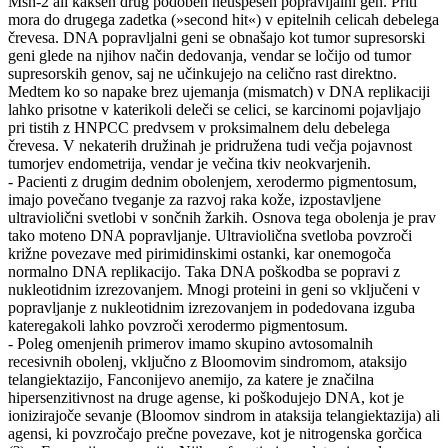
Msh-2 ali kakšen drug podoben neuspešen popravljalni gen. Priti
mora do drugega zadetka (»second hit«) v epitelnih celicah debelega
črevesa. DNA popravljalni geni se obnašajo kot tumor supresorski
geni glede na njihov način dedovanja, vendar se ločijo od tumor
supresorskih genov, saj ne učinkujejo na celično rast direktno.
Medtem ko so napake brez ujemanja (mismatch) v DNA replikaciji
lahko prisotne v katerikoli deleči se celici, se karcinomi pojavljajo
pri tistih z HNPCC predvsem v proksimalnem delu debelega
črevesa. V nekaterih družinah je pridružena tudi večja pojavnost
tumorjev endometrija, vendar je večina tkiv neokvarjenih.
- Pacienti z drugim dednim obolenjem, xerodermo pigmentosum,
imajo povečano tveganje za razvoj raka kože, izpostavljene
ultraviolični svetlobi v sončnih žarkih. Osnova tega obolenja je prav
tako moteno DNA popravljanje. Ultraviolična svetloba povzroči
križne povezave med pirimidinskimi ostanki, kar onemogoča
normalno DNA replikacijo. Taka DNA poškodba se popravi z
nukleotidnim izrezovanjem. Mnogi proteini in geni so vključeni v
popravljanje z nukleotidnim izrezovanjem in podedovana izguba
kateregakoli lahko povzroči xerodermo pigmentosum.
- Poleg omenjenih primerov imamo skupino avtosomalnih
recesivnih obolenj, vključno z Bloomovim sindromom, ataksijo
telangiektazijo, Fanconijevo anemijo, za katere je značilna
hipersenzitivnost na druge agense, ki poškodujejo DNA, kot je
ionizirajoče sevanje (Bloomov sindrom in ataksija telangiektazija) ali
agensi, ki povzročajo prečne povezave, kot je nitrogenska gorčica