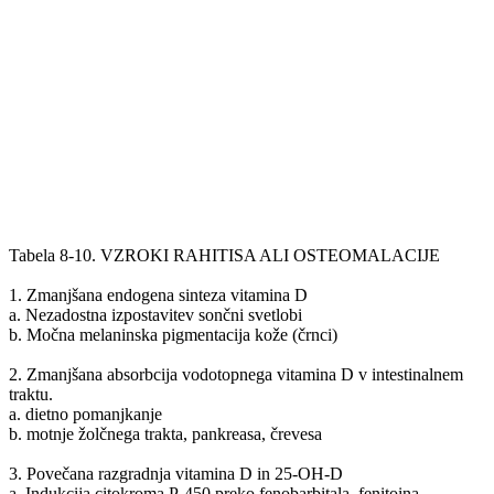
Tabela 8-10. VZROKI RAHITISA ALI OSTEOMALACIJE
1. Zmanjšana endogena sinteza vitamina D
a. Nezadostna izpostavitev sončni svetlobi
b. Močna melaninska pigmentacija kože (črnci)
2. Zmanjšana absorbcija vodotopnega vitamina D v intestinalnem
traktu.
a. dietno pomanjkanje
b. motnje žolčnega trakta, pankreasa, črevesa
3. Povečana razgradnja vitamina D in 25-OH-D
a. Indukcija citokroma P-450 preko fenobarbitala, fenitoina,