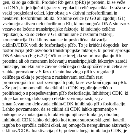
gen, ki so ga odkrili. Produkt Rb gena (pRb) je protein, ki se veže
na DNA, in je ključni igralec v regulaciji celičnega cikla. Izraža se v
vsaki pregledani celici, kjer obstaja v aktivni nefosforilirani in
neaktivni fosforilirani obliki. Stabilne celice (v G0 ali zgodnji G1)
vsebujejo aktiven nefosforiliran p Rb, ki onemogoča DNA sintezo z
vezavo na ločene transkripcijske faktorje, ki inicirajo celično
replikacijo. ko so celice v G1 stimulirane z rastnimi faktorji,
koncentracija D ciklinov naraste in posledična aktivacija
ciklinD/CDK vodi do fosforilacije pRb. To je kritični dogodek, ker
fosforilacija pRb osvobodi transkripcijske faktorje, ki potem sprožijo
DNA sintezo (Fig.6-22) Očitno je torej, da so pri manjkanju Rb
proteina ali ob motenem ločevanju transkripcijskih faktorjev zaradi
mutacije, molekularne zavore celičnega cikla sproščene in celica se
zlahka premakne v S fazo. Centralna vloga pRb v regulaciji
celičnega cikla je potrjena z raziskavami različnih rast
promovirajočih in rast zavirajočih poti, ki se vse končujejo na pRb.
- Že prej smo omenili, da ciklini in CDK regulirajo celično
proliferacijo s pospeševanjem pRb fosforilacije. Inhibitorji CDK, ki
jih je kar nekaj, dokazujejo efekte zaviranja rasti, saj z
zmanjševanjem delovanja ciklin/CDK inhibirajo pRb fosforilacijo.
Lahko povzamemo, da se ciklini ali CDK lahko spremenijo v
onkogene z mutacijami, ki aktivirajo njihove funkcije; obratno,
inhibitorji CDK lahko delujejo kot tumor supresorski geni, katerih
izguba bo sprožila celični cikel, saj omogoča neregulirano aktivacijo
ciklinov/CDK. Inaktivacija p16, potencialnega inhibitorja CDK, je