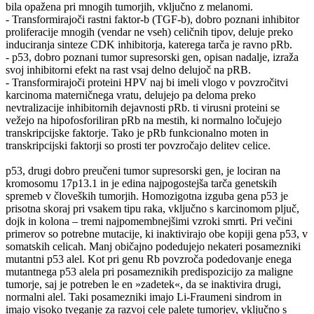
bila opažena pri mnogih tumorjih, vključno z melanomi.
- Transformirajoči rastni faktor-b (TGF-b), dobro poznani inhibitor
proliferacije mnogih (vendar ne vseh) celičnih tipov, deluje preko
induciranja sinteze CDK inhibitorja, katerega tarča je ravno pRb.
- p53, dobro poznani tumor supresorski gen, opisan nadalje, izraža
svoj inhibitorni efekt na rast vsaj delno delujoč na pRB.
- Transformirajoči proteini HPV naj bi imeli vlogo v povzročitvi
karcinoma materničnega vratu, delujejo pa deloma preko
nevtralizacije inhibitornih dejavnosti pRb. ti virusni proteini se
vežejo na hipofosforiliran pRb na mestih, ki normalno ločujejo
transkripcijske faktorje. Tako je pRb funkcionalno moten in
transkripcijski faktorji so prosti ter povzročajo delitev celice.
p53, drugi dobro preučeni tumor supresorski gen, je lociran na
kromosomu 17p13.1 in je edina najpogostejša tarča genetskih
spremeb v človeških tumorjih. Homozigotna izguba gena p53 je
prisotna skoraj pri vsakem tipu raka, vključno s karcinomom pljuč,
dojk in kolona – tremi najpomembnejšimi vzroki smrti. Pri večini
primerov so potrebne mutacije, ki inaktivirajo obe kopiji gena p53, v
somatskih celicah. Manj običajno podedujejo nekateri posamezniki
mutantni p53 alel. Kot pri genu Rb povzroča podedovanje enega
mutantnega p53 alela pri posameznikih predispozicijo za maligne
tumorje, saj je potreben le en »zadetek«, da se inaktivira drugi,
normalni alel. Taki posamezniki imajo Li-Fraumeni sindrom in
imajo visoko tveganje za razvoj cele palete tumorjev, vključno s