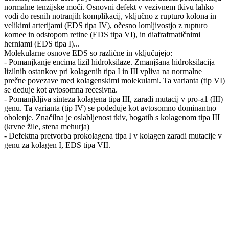
normalne tenzijske moči. Osnovni defekt v vezivnem tkivu lahko
vodi do resnih notranjih komplikacij, vključno z rupturo kolona in
velikimi arterijami (EDS tipa IV), očesno lomljivostjo z rupturo
kornee in odstopom retine (EDS tipa VI), in diafrafmatičnimi
herniami (EDS tipa I)...
Molekularne osnove EDS so različne in vključujejo:
- Pomanjkanje encima lizil hidroksilaze. Zmanjšana hidroksilacija
lizilnih ostankov pri kolagenih tipa I in III vpliva na normalne
prečne povezave med kolagenskimi molekulami. Ta varianta (tip VI)
se deduje kot avtosomna recesivna.
- Pomanjkljiva sinteza kolagena tipa III, zaradi mutacij v pro-a1 (III)
genu. Ta varianta (tip IV) se podeduje kot avtosomno dominantno
obolenje. Značilna je oslabljenost tkiv, bogatih s kolagenom tipa III
(krvne žile, stena mehurja)
- Defektna pretvorba prokolagena tipa I v kolagen zaradi mutacije v
genu za kolagen I, EDS tipa VII.