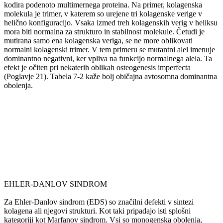
kodira podenoto multimernega proteina. Na primer, kolagenska
molekula je trimer, v katerem so urejene tri kolagenske verige v
helično konfiguracijo. Vsaka izmed treh kolagenskih verig v heliksu
mora biti normalna za strukturo in stabilnost molekule. Četudi je
mutirana samo ena kolagenska veriga, se ne more oblikovati
normalni kolagenski trimer. V tem primeru se mutantni alel imenuje
dominantno negativni, ker vpliva na funkcijo normalnega alela. Ta
efekt je očiten pri nekaterih oblikah osteogenesis imperfecta
(Poglavje 21). Tabela 7-2 kaže bolj običajna avtosomna dominantna
obolenja.
EHLER-DANLOV SINDROM
Za Ehler-Danlov sindrom (EDS) so značilni defekti v sintezi
kolagena ali njegovi strukturi. Kot taki pripadajo isti splošni
kategoriji kot Marfanov sindrom. Vsi so monogenska obolenja,