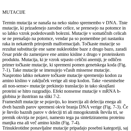
MUTACIJE
Termin mutacija se nanaša na neko stalno spremembo v DNA. Tiste
mutacije, ki prizadenejo zarodne celice, se prenesejo na potomce in
so lahko vzrok podedovanih bolezni. Mutacije v somatičnih celicah
se ne prenašajo na potomce, vendar pa so pomembne pri nastanku
raka in nekaterih prirojenih malformacijah. Točkaste mutacije so
rezultat substitucije ene same nukleotidne baze z drugo bazo, zaradi
česar pride do zamenjave ene amino kisline z drugo v proteinskem
produktu. Mutacija, ki je vzrok srpasto celični anemiji, je odličen
primer točkaste mutacije, ki spremeni pomen genetskega koda (Fig.
7-1). Take mutacije se imenujejo včasih missense mutacije.
Nasprotno lahko nekatere točkaste mutacije spremenijo kodon za
amino kislino v zaključek verige ali stop kodon. Take »nesmiselne
ali non-sense« mutacije prekinejo translacijo in tako skrajšani
proteini se hitro razgradijo. Efekt nonsense mutacije v mRNA b-
globina je ilustriran na sliki 7-2.
Frameshift mutacije se pojavijo, ko insercija ali delecija enega ali
dveh baznih parov spremeni okvir branja DNA verige (Fig. 7-3). Če
je število baznih parov v deleciji tri ali mnogokratnik števila tri, se
premik okvirja ne pojavi, namesto tega pa sintetiziranemu proteinu
manjka ena ali več amino kislin (Fig. 7-4).
Trinukleotidne ponavljalne mutacije pripadajo posebni kategoriji, saj