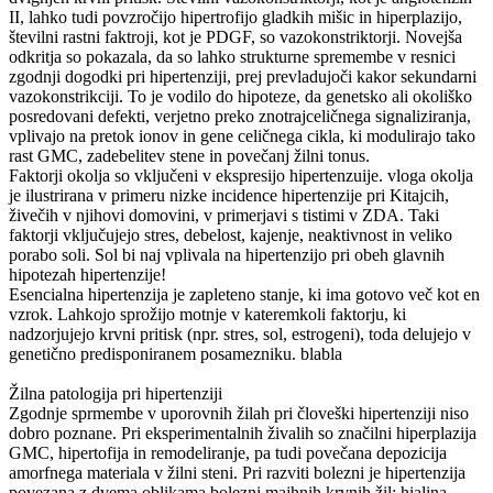
II, lahko tudi povzročijo hipertrofijo gladkih mišic in hiperplazijo,
številni rastni faktroji, kot je PDGF, so vazokonstriktorji. Novejša
odkritja so pokazala, da so lahko strukturne spremembe v resnici
zgodnji dogodki pri hipertenziji, prej prevladujoči kakor sekundarni
vazokonstrikciji. To je vodilo do hipoteze, da genetsko ali okoliško
posredovani defekti, verjetno preko znotrajceličnega signaliziranja,
vplivajo na pretok ionov in gene celičnega cikla, ki modulirajo tako
rast GMC, zadebelitev stene in povečanj žilni tonus.
Faktorji okolja so vključeni v ekspresijo hipertenzuije. vloga okolja
je ilustrirana v primeru nizke incidence hipertenzije pri Kitajcih,
živečih v njihovi domovini, v primerjavi s tistimi v ZDA. Taki
faktorji vključujejo stres, debelost, kajenje, neaktivnost in veliko
porabo soli. Sol bi naj vplivala na hipertenzijo pri obeh glavnih
hipotezah hipertenzije!
Esencialna hipertenzija je zapleteno stanje, ki ima gotovo več kot en
vzrok. Lahkojo sprožijo motnje v kateremkoli faktorju, ki
nadzorjujejo krvni pritisk (npr. stres, sol, estrogeni), toda delujejo v
genetično predisponiranem posamezniku. blabla
Žilna patologija pri hipertenziji
Zgodnje sprmembe v uporovnih žilah pri človeški hipertenziji niso
dobro poznane. Pri eksperimentalnih živalih so značilni hiperplazija
GMC, hipertofija in remodeliranje, pa tudi povečana depozicija
amorfnega materiala v žilni steni. Pri razviti bolezni je hipertenzija
povezana z dvema oblikama bolezni majhnih krvnih žil: hialina