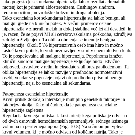
tako pogosto je sekundarna hipertenzija lahko rezultat adrenalnih
motenj kot je primarni aldosteronizem, Cushingov sindrom,
feokromocitom, nevrološke bolezni in druga obolenja.
Tako esencialna kot sekundarna hipertenzija sta lahko benigni ali
maligni glede na klinični potek. V večini primerov ostane
hipertenzija v zmernih mejah in dokaj stabilna več let ali desetletij in
je, razen, če se pojavi MI ali cerebrovaskularna poškodba, združljiva
z dolgim življenjem. Ta oblika obolenja se imenuje benigna
hipertenzija. Okoli 5 \% hipertenzivnih oseb ima hitro in močno
rastoč krvni pritisk, ki vodi nezdravljen v smrt v enem ali dveh letih.
To je pospeševalna ali maligna hipertenzija. Popolnoma izražen
klinični sindrom maligne hipertenzije vključuje hudo ledvično
odpoved, krvavitve v retini in eksudate z ali brez papiledemom. Ta
oblika hipertenzije se lahko razvije v predhodno normotenzivni
osebi, vendar se pogosteje pojavi ob predhodno prisotni benigni
hipertenziji, najsi bo esencialna ali sekundarna.
Patogeneza esencialne hipertenzije
Krvni pritisk določajo interakcije multiplih genetskih faktorjev in
faktorjev okolja. Tako ni čudno, da je patogeneza esencialne
hipertenzije zapletena.
Regulacija krvnega pritiska. Jakost arterijskega pritiska je odvisna
od dveh osnovnih hemodinamskih spremenljivk: srčnega iztisnega
volumna in perifernega upora (Fig. 10-8) Na srčni output vpliva
krvni volumen, ki je močno odvisen od količine natrija. Tako je