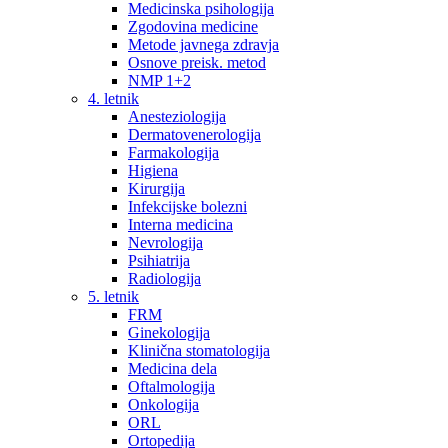
Medicinska psihologija
Zgodovina medicine
Metode javnega zdravja
Osnove preisk. metod
NMP 1+2
4. letnik
Anesteziologija
Dermatovenerologija
Farmakologija
Higiena
Kirurgija
Infekcijske bolezni
Interna medicina
Nevrologija
Psihiatrija
Radiologija
5. letnik
FRM
Ginekologija
Klinična stomatologija
Medicina dela
Oftalmologija
Onkologija
ORL
Ortopedija