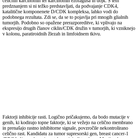
celičnih karcinomih ter karcinomih ezofagusa in dojk. S tem
predznanjem si ni težko predstavljati, da podvajanje CDK4,
katalitične komponenete D/CDK kompleksa, lahko vodi do
podobnega rezultata. Zdi se, da se to pojavlja pri mnogih glialnih
tumorjih. Podobno so opažene prerazporeditve, ki vplivajo na
ekspresijo drugih članov ciklin/CDK družin v tumorjih, ki vzniknejo
v kolonu, paratiroidnih žlezah in limfoidnem tkivu.
Faktorji inhibicije rasti. Logično pričakujemo, da bodo mutacije v
genih, ki kodirajo topne faktorje, ki se vežejo na celično membrano
in prenašajo rastno inhibitorne signale, povzročile nekontrolirano
celično rast. Kandidatu za tumor supresorski gen, breast cancer-1