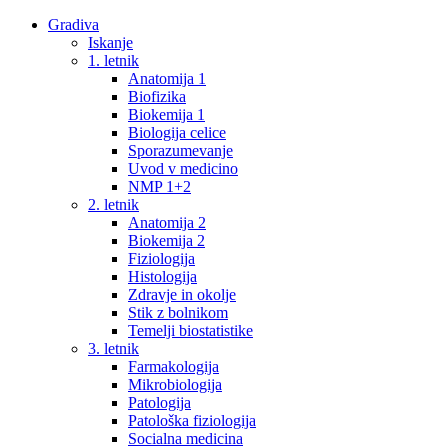
Gradiva
Iskanje
1. letnik
Anatomija 1
Biofizika
Biokemija 1
Biologija celice
Sporazumevanje
Uvod v medicino
NMP 1+2
2. letnik
Anatomija 2
Biokemija 2
Fiziologija
Histologija
Zdravje in okolje
Stik z bolnikom
Temelji biostatistike
3. letnik
Farmakologija
Mikrobiologija
Patologija
Patološka fiziologija
Socialna medicina