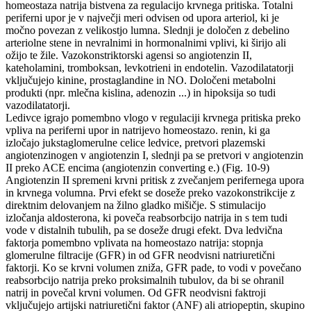
homeostaza natrija bistvena za regulacijo krvnega pritiska. Totalni
periferni upor je v največji meri odvisen od upora arteriol, ki je
močno povezan z velikostjo lumna. Slednji je določen z debelino
arteriolne stene in nevralnimi in hormonalnimi vplivi, ki širijo ali
ožijo te žile. Vazokonstriktorski agensi so angiotenzin II,
kateholamini, tromboksan, levkotrieni in endotelin. Vazodilatatorji
vključujejo kinine, prostaglandine in NO. Določeni metabolni
produkti (npr. mlečna kislina, adenozin ...) in hipoksija so tudi
vazodilatatorji.
Ledivce igrajo pomembno vlogo v regulaciji krvnega pritiska preko
vpliva na periferni upor in natrijevo homeostazo. renin, ki ga
izločajo jukstaglomerulne celice ledvice, pretvori plazemski
angiotenzinogen v angiotenzin I, slednji pa se pretvori v angiotenzin
II preko ACE encima (angiotenzin converting e.) (Fig. 10-9)
Angiotenzin II spremeni krvni pritisk z zvečanjem perifernega upora
in krvnega volumna. Prvi efekt se doseže preko vazokonstrikcije z
direktnim delovanjem na žilno gladko mišičje. S stimulacijo
izločanja aldosterona, ki poveča reabsorbcijo natrija in s tem tudi
vode v distalnih tubulih, pa se doseže drugi efekt. Dva ledvična
faktorja pomembno vplivata na homeostazo natrija: stopnja
glomerulne filtracije (GFR) in od GFR neodvisni natriuretični
faktorji. Ko se krvni volumen zniža, GFR pade, to vodi v povečano
reabsorbcijo natrija preko proksimalnih tubulov, da bi se ohranil
natrij in povečal krvni volumen. Od GFR neodvisni faktroji
vključujejo artijski natriuretični faktor (ANF) ali atriopeptin, skupino