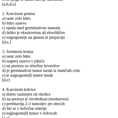
[a,b,d,e]
2. Karcinom penisa:
a) raste zelo hitro
b) hitro zaseva
c) spada med germinativne tumorje
d) lahko je eksulceriran ali eksofitičen
e) najpogosteje na glansu in prepuciju
[d,e,]
3. Seminom testisa
a) raste zelo hitro
b) najprej zaseva v pljuča
c) na prerezu so obsežne krvavitve
d) je germinativni tumor moda iz matičnih celic
e) je najpogostejši tumor moda
[d,e]
4. Karcinom ledvice
a) dobro razmejen od okolice
b) na prerezu je sivobelkast (enobarven)
c) predstavlja 2-3 tumorjev pri otrocih
d) širi se v ledvične arterije
e) najpogostejši tumor v ledvicah
[a,e]