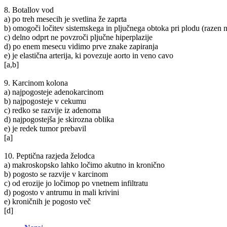
8. Botallov vod
a) po treh mesecih je svetlina že zaprta
b) omogoči ločitev sistemskega in pljučnega obtoka pri plodu (razen n
c) delno odprt ne povzroči pljučne hiperplazije
d) po enem mesecu vidimo prve znake zapiranja
e) je elastična arterija, ki povezuje aorto in veno cavo
[a,b]
9. Karcinom kolona
a) najpogosteje adenokarcinom
b) najpogosteje v cekumu
c) redko se razvije iz adenoma
d) najpogostejša je skirozna oblika
e) je redek tumor prebavil
[a]
10. Peptična razjeda želodca
a) makroskopsko lahko ločimo akutno in kronično
b) pogosto se razvije v karcinom
c) od erozije jo ločimop po vnetnem infiltratu
d) pogosto v antrumu in mali krivini
e) kroničnih je pogosto več
[d]