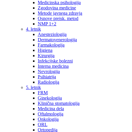
Medicinska psihologija
Zgodovina medicine
Metode javnega zdravja
Osnove preisk. metod
NMP 1+2
4. letnik
Anesteziologija
Dermatovenerologija
Farmakologija
Higiena
Kirurgija
Infekcijske bolezni
Interna medicina
Nevrologija
Psihiatrija
Radiologija
5. letnik
FRM
Ginekologija
Klinična stomatologija
Medicina dela
Oftalmologija
Onkologija
ORL
Ortopedija