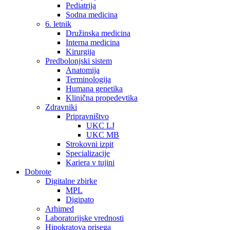
Pediatrija
Sodna medicina
6. letnik
Družinska medicina
Interna medicina
Kirurgija
Predbolonjski sistem
Anatomija
Terminologija
Humana genetika
Klinična propedevtika
Zdravniki
Pripravništvo
UKC LJ
UKC MB
Strokovni izpit
Specializacije
Kariera v tujini
Dobrote
Digitalne zbirke
MPL
Digipato
Arhimed
Laboratorijske vrednosti
Hipokratova prisega