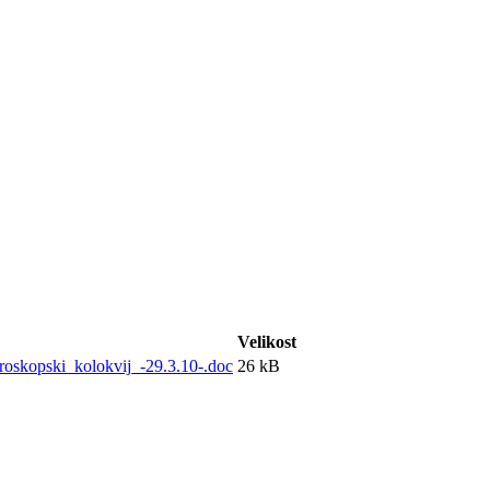
Velikost
roskopski_kolokvij_-29.3.10-.doc
26 kB