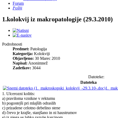
Forum
Pošlji
1.kolokvij iz makropatologije (29.3.2010)
Podrobnosti
Predmet:
Patologija
Kategorija:
Kolokviji
Objavljeno:
30 Marec 2010
Napisal:
Anonimnež
Zadetkov:
3044
Datoteke:
Datoteka
1._mak
1. Ulcerozni kolitis:
a) praviloma vznikne v rektumu
b) pogostejši pri mlajših odraslih
c) prizadene celotno debelino stene
d) črevo je krajše, stanjšano in ni haustrumov
e) iz njega se lahko razvije karcinom