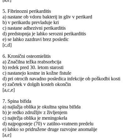
5. Fibrinozni perikarditis
a) nastane ob vdoru bakterij in gliv v perikard
b) v perikardu prevladuje kri
c) nastane adhezivni perikarditis
d) predstopnja je lahko serozni perikarditis
e) se lahko zazdravi brez posledic
[c,d]
6. Kronični osteomielitis
a) Značilna težka reabsorbcija
b) redek pred 30. letom starosti
c) nastanejo kostne in kožne fistule
d) pri otrocih navadno posledica infekcije ob poškodbi kosti
e) začetek v dolgih kosteh okončin
[a,c,e]
7. Spina bifida
a) najlažja oblika je okultna spina bifida
b) je redko združljiv z življenjem
c) najtežja oblika je meningokela
d) najpogosteje (70) v zatilno-vratnem predelu
e) lahko so pridružene druge razvojne anomalije
[a,e]