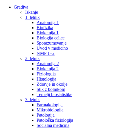
Gradiva
Iskanje
1. letnik
Anatomija 1
Biofizika
Biokemija 1
Biologija celice
Sporazumevanje
Uvod v medicino
NMP 1+2
2. letnik
Anatomija 2
Biokemija 2
Fiziologija
Histologija
Zdravje in okolje
Stik z bolnikom
Temelji biostatistike
3. letnik
Farmakologija
Mikrobiologija
Patologija
Patološka fiziologija
Socialna medicina