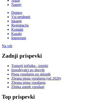
Nazaj
Naprej
Domov
Vsi predmeti
Iskanje
Registracija
Kontakt
Kazalo
Impresum
Na vrh
Zadnji prispevki
Tumorji jajčnika - izpiski
Izpraševalci po dnevih
Pisna vprašanja po sklopih
Zbrana pisna vprašanja (od 2020)
Zbrana pisna vprašanja
Zbirka ustnih vprašanj
Top prispevki