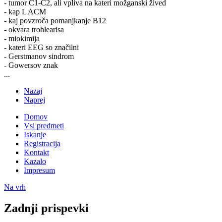
- tumor C1-C2, ali vpliva na kateri možganski žived
- kap L ACM
- kaj povzroča pomanjkanje B12
- okvara trohlearisa
- miokimija
- kateri EEG so značilni
- Gerstmanov sindrom
- Gowersov znak
...
Nazaj
Naprej
Domov
Vsi predmeti
Iskanje
Registracija
Kontakt
Kazalo
Impresum
Na vrh
Zadnji prispevki