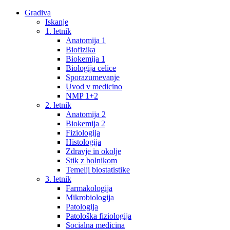
Gradiva
Iskanje
1. letnik
Anatomija 1
Biofizika
Biokemija 1
Biologija celice
Sporazumevanje
Uvod v medicino
NMP 1+2
2. letnik
Anatomija 2
Biokemija 2
Fiziologija
Histologija
Zdravje in okolje
Stik z bolnikom
Temelji biostatistike
3. letnik
Farmakologija
Mikrobiologija
Patologija
Patološka fiziologija
Socialna medicina