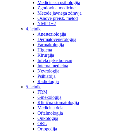
Medicinska psihologija
Zgodovina medicine
Metode javnega zdravja
Osnove preisk. metod
NMP 1+2
4. letnik
Anesteziologija
Dermatovenerologija
Farmakologija
Higiena
Kirurgija
Infekcijske bolezni
Interna medicina
Nevrologija
Psihiatrija
Radiologija
5. letnik
FRM
Ginekologija
Klinična stomatologija
Medicina dela
Oftalmologija
Onkologija
ORL
Ortopedija