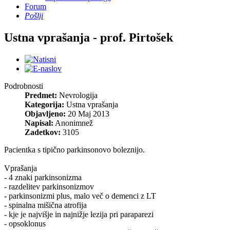
Forum
Pošlji
Ustna vprašanja - prof. Pirtošek
Podrobnosti
Predmet:
Nevrologija
Kategorija:
Ustna vprašanja
Objavljeno:
20 Maj 2013
Napisal:
Anonimnež
Zadetkov:
3105
Pacientka s tipično parkinsonovo boleznijo.
Vprašanja
- 4 znaki parkinsonizma
- razdelitev parkinsonizmov
- parkinsonizmi plus, malo več o demenci z LT
- spinalna mišična atrofija
- kje je najvišje in najnižje lezija pri paraparezi
- opsoklonus