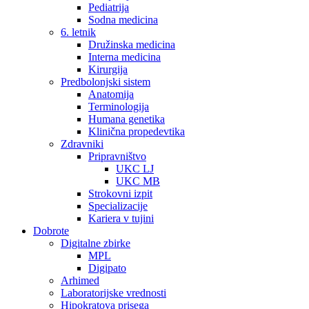
Pediatrija
Sodna medicina
6. letnik
Družinska medicina
Interna medicina
Kirurgija
Predbolonjski sistem
Anatomija
Terminologija
Humana genetika
Klinična propedevtika
Zdravniki
Pripravništvo
UKC LJ
UKC MB
Strokovni izpit
Specializacije
Kariera v tujini
Dobrote
Digitalne zbirke
MPL
Digipato
Arhimed
Laboratorijske vrednosti
Hipokratova prisega