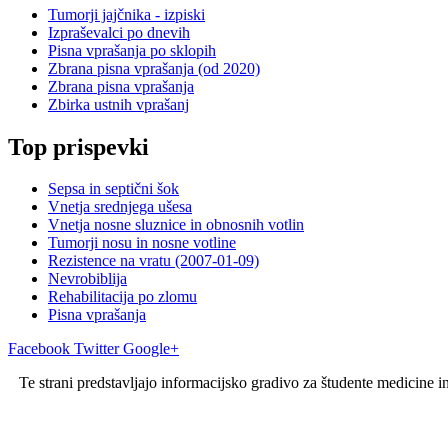
Tumorji jajčnika - izpiski
Izpraševalci po dnevih
Pisna vprašanja po sklopih
Zbrana pisna vprašanja (od 2020)
Zbrana pisna vprašanja
Zbirka ustnih vprašanj
Top prispevki
Sepsa in septični šok
Vnetja srednjega ušesa
Vnetja nosne sluznice in obnosnih votlin
Tumorji nosu in nosne votline
Rezistence na vratu (2007-01-09)
Nevrobiblija
Rehabilitacija po zlomu
Pisna vprašanja
Facebook
Twitter
Google+
Te strani predstavljajo informacijsko gradivo za študente medicine i