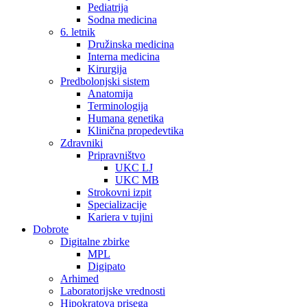
Pediatrija
Sodna medicina
6. letnik
Družinska medicina
Interna medicina
Kirurgija
Predbolonjski sistem
Anatomija
Terminologija
Humana genetika
Klinična propedevtika
Zdravniki
Pripravništvo
UKC LJ
UKC MB
Strokovni izpit
Specializacije
Kariera v tujini
Dobrote
Digitalne zbirke
MPL
Digipato
Arhimed
Laboratorijske vrednosti
Hipokratova prisega