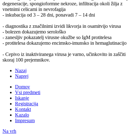
degeneracije, spongioformne nekroze, infiltracija okoli žilja z
vnetnimi celicami in nevrofagija
- inkubacija od 3 – 28 dni, ponavadi 7 – 14 dni
- diagnostika z značilnimi izvidi likvorja in osamitvijo virusa
- bolezen dokazujemo serološko
- zanesljiv pokazatelj virusne okužbe so IgM protitelesa
- protitelesa dokazujemo encimsko-imunsko in hemaglutinacijo
- Cepivo iz inaktiviranega virusa je varno, učinkovito in zaščiti
skoraj 100 prejemnikov.
Nazaj
Naprej
Domov
Vsi predmeti
Iskanje
Registracija
Kontakt
Kazalo
Impresum
Na vrh