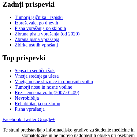
Zadnji prispevki
Tumorji jajčnika - izpiski
Izpraševalci po dnevih
Pisna vprašanja po sklopih
Zbrana pisna vprašanja (od 2020)
Zbrana pisna vprašanja
Zbirka ustnih vprašanj
Top prispevki
Sepsa in septični šok
Vnetja srednjega ušesa
Vnetja nosne sluznice in obnosnih votlin
Tumorji nosu in nosne votline
Rezistence na vratu (2007-01-09)
Nevrobiblija
Rehabilitacija po zlomu
Pisna vprašanja
Facebook
Twitter
Google+
Te strani predstavljajo informacijsko gradivo za študente medicine in
stomatologije in ne morejo nadomestiti obiska pri osebnem