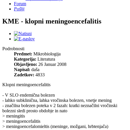
Forum
Pošlji
KME - klopni meningoencefalitis
Podrobnosti
Predmet:
Mikrobiologija
Kategorija:
Literatura
Objavljeno:
26 Januar 2008
Napisal:
daša
Zadetkov:
4833
Klopni meningoencefalitis
- V SLO endemična bolezen
- lahko subklinična, lahka vročinska bolezen, vnetje mening
- značilna bolezen poteka v 2 fazah: kratki neznačilni vročinski
bolezni sledi prosto obdobje in nato
> meningitis
> meningoencefalitis
> meningoencefalomieltis (meninge, možgani, hrbtenjača)