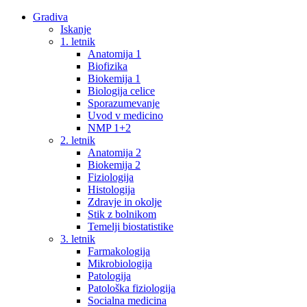
Gradiva
Iskanje
1. letnik
Anatomija 1
Biofizika
Biokemija 1
Biologija celice
Sporazumevanje
Uvod v medicino
NMP 1+2
2. letnik
Anatomija 2
Biokemija 2
Fiziologija
Histologija
Zdravje in okolje
Stik z bolnikom
Temelji biostatistike
3. letnik
Farmakologija
Mikrobiologija
Patologija
Patološka fiziologija
Socialna medicina