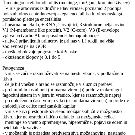
 meningoencefaloradikulitis (meninge, možgani, korenine živcev)
- Virus je arbovirus iz družine Flaviviridae, poznamo 2 podtipa
bolezni: virus centralnoevropskega encefalitisa in virus ruskega
pomladno-pletnega encefalitisa
- linearna molekula, + RNA, 2 ovojnici, 3 strukturne beljakovine:
V1 (M-membrane like protein), V2 (C-core), V3 (E-envelope,
vpliva na tvorbo Ab in sposobnost hemaglutinacije
- največ prijavljenih primerov je pri nas v LJ regiji, najvišja
zbolevnost pa na GOR
- moški obolevajo pogosteje kot ženske
- okuženost klopov je 0,1 do 5
Patogeneza
- virus se začne razmnoževati že na mestu vboda, v podkožnem
tkivu
- če je bil vnešen s hrano se razmnožuje v sluznici prebavil
- po limfni in krvni poti (primarna viremija) pride v makrofagni
fagocitni sistem in v jetra in vranico, kjer se razmnožuje naprej
- po določenem času vdrejo v kri (sekundarna viremija) in pride dv
endotelijske celice možganskih kapilar
- virus v krvi prestopi skozi steno možganskih žil v možgansko
tkivo, kjer neposredno litično delujejo na možganske celice
- meninge so vnetno spremenjene, hiperemične, pojavi se edem in
petehialne krvavitve
- v možganih je prizadeta predvsem siva možganovina, nastanejo