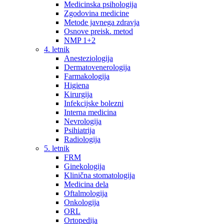
Medicinska psihologija
Zgodovina medicine
Metode javnega zdravja
Osnove preisk. metod
NMP 1+2
4. letnik
Anesteziologija
Dermatovenerologija
Farmakologija
Higiena
Kirurgija
Infekcijske bolezni
Interna medicina
Nevrologija
Psihiatrija
Radiologija
5. letnik
FRM
Ginekologija
Klinična stomatologija
Medicina dela
Oftalmologija
Onkologija
ORL
Ortopedija