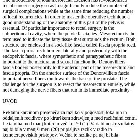
rectal cancer surgery so as to significantly reduce the number of
surgical complications while at the same time reducing the number
of local recurrencies. In order to master the operative technique a
good understanding of the anatomy of this part of the pelvis is
essential. Of particular importance to rectal surgery is the
subperitoneal cavity, where the pelvic fascia lies. Mesorectum is the
term used to indicate the fatty tissue that surrounds the rectum. Both
structure are enclosed in a sock like fascia called fascia propria recti.
The fascia proria recti borders laterally and posteriorily with the
endopelvic fascia, where sympathetic and parasypathetic fibers
important to the mictural and sexual funciton lie. Denonvilliers
fascia boders posteriorily to the anterior part of the mesorectum and
fascia propria. On the anterior surface of the Denonvilliers fascia
important nerve fibers run towards the base of the prostate. The
challenge for the surgeon is to resect the mesorectum entirely, while
not damaging the nerve fibers that run in its immediate proximity.
UVOD
Rektalni karcinom preseneča za razliko v pogostosti lokalnih in
oddaljenih recidivov po kirurškem zdravljenju med različnimi centri.
Le ta niha med manj kot 5 in več kot 50 (1). Variabilnost rezultatov
naj bi bila v manjši meri (20) pripisljiva razlik v radio in
kemoterapevtskih pristopov. Večina te razlike pa naj bi bila