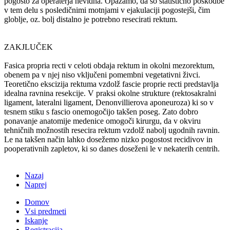
pogosto za operaterja nevidna. Opažamo, da so statistično poškodbe
v tem delu s posledičnimi motnjami v ejakulaciji pogostejši, čim
globlje, oz. bolj distalno je potrebno resecirati rektum.
ZAKJLUČEK
Fasica propria recti v celoti obdaja rektum in okolni mezorektum,
obenem pa v njej niso vključeni pomembni vegetativni živci.
Teoretično ekscizija rektuma vzdolž fascie proprie recti predstavlja
idealna ravnina resekcije. V praksi okolne strukture (rektosakralni
ligament, lateralni ligament, Denonvillierova aponeuroza) ki so v
tesnem stiku s fascio onemogočijo takšen poseg. Zato dobro
ponavanje anatomije medenice omogoči kirurgu, da v okviru
tehničnih možnostih resecira rektum vzdolž nabolj ugodnih ravnin.
Le na takšen način lahko dosežemo nizko pogostost recidivov in
pooperativnih zapletov, ki so danes doseženi le v nekaterih centrih.
Nazaj
Naprej
Domov
Vsi predmeti
Iskanje
Registracija