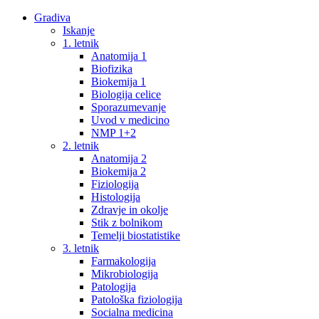
Gradiva
Iskanje
1. letnik
Anatomija 1
Biofizika
Biokemija 1
Biologija celice
Sporazumevanje
Uvod v medicino
NMP 1+2
2. letnik
Anatomija 2
Biokemija 2
Fiziologija
Histologija
Zdravje in okolje
Stik z bolnikom
Temelji biostatistike
3. letnik
Farmakologija
Mikrobiologija
Patologija
Patološka fiziologija
Socialna medicina