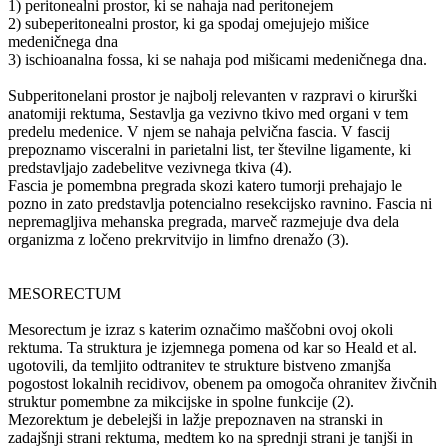
1) peritonealni prostor, ki se nahaja nad peritonejem
2) subeperitonealni prostor, ki ga spodaj omejujejo mišice
medeničnega dna
3) ischioanalna fossa, ki se nahaja pod mišicami medeničnega dna.
Subperitonelani prostor je najbolj relevanten v razpravi o kirurški
anatomiji rektuma, Sestavlja ga vezivno tkivo med organi v tem
predelu medenice. V njem se nahaja pelvična fascia. V fascij
prepoznamo visceralni in parietalni list, ter številne ligamente, ki
predstavljajo zadebelitve vezivnega tkiva (4).
Fascia je pomembna pregrada skozi katero tumorji prehajajo le
pozno in zato predstavlja potencialno resekcijsko ravnino. Fascia ni
nepremagljiva mehanska pregrada, marveč razmejuje dva dela
organizma z ločeno prekrvitvijo in limfno drenažo (3).
MESORECTUM
Mesorectum je izraz s katerim označimo maščobni ovoj okoli
rektuma. Ta struktura je izjemnega pomena od kar so Heald et al.
ugotovili, da temljito odtranitev te strukture bistveno zmanjša
pogostost lokalnih recidivov, obenem pa omogoča ohranitev živčnih
struktur pomembne za mikcijske in spolne funkcije (2).
Mezorektum je debelejši in lažje prepoznaven na stranski in
zadajšnji strani rektuma, medtem ko na sprednji strani je tanjši in