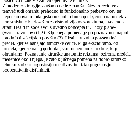
posledica razlik v kvaliteti operativne tehnike.
Z moderno kirurgijo skušamo ne le zmanjšati število recidivov,
temveč tudi ohraniti prehodno in funkcionalno prebavno cev ter
nepoškodovano mikcijisko in spolno funkcijo. Izjemen napredek v
tem smislu je bil dosežen z odstranitvijo mezorektuma, uvedeno s
strani Heald in sodelavci z uvedbo koncepta t.i. »holy plane«
(»sveta ravnina«) (1,2). Ključnega pomena je prepoznavanje najbolj
ugodnih disekcijskih površin (3). Idealna ravnina povsem loči
predel, kjer se nahajajo tumorske celice, ki ga ekscidiramo, od
predela, kjer se nahajajo funkcijsko pomembne strukture, ki jih
ohranjamo. Poznavanje kirurške anatomije rektuma, oziroma predela
medenice okoli njega, je zato ključnega pomena za dobro kirurško
tehniko z nizko pogostostjo recidivov in nizko pogostostjo
pooperativnih disfunkicij.