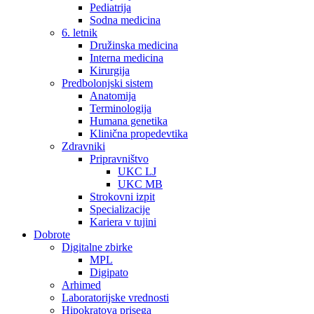
Pediatrija
Sodna medicina
6. letnik
Družinska medicina
Interna medicina
Kirurgija
Predbolonjski sistem
Anatomija
Terminologija
Humana genetika
Klinična propedevtika
Zdravniki
Pripravništvo
UKC LJ
UKC MB
Strokovni izpit
Specializacije
Kariera v tujini
Dobrote
Digitalne zbirke
MPL
Digipato
Arhimed
Laboratorijske vrednosti
Hipokratova prisega