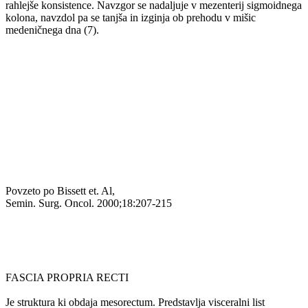
rahlejše konsistence. Navzgor se nadaljuje v mezenterij sigmoidnega
kolona, navzdol pa se tanjša in izginja ob prehodu v mišic
medeničnega dna (7).
Povzeto po Bissett et. Al,
Semin. Surg. Oncol. 2000;18:207-215
FASCIA PROPRIA RECTI
Je struktura ki obdaja mesorectum. Predstavlja visceralni list