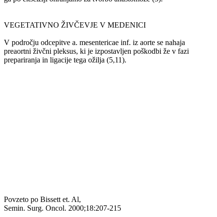
VEGETATIVNO ŽIVČEVJE V MEDENICI
V področju odcepitve a. mesentericae inf. iz aorte se nahaja
preaortni živčni pleksus, ki je izpostavljen poškodbi že v fazi
prepariranja in ligacije tega ožilja (5,11).
Povzeto po Bissett et. Al,
Semin. Surg. Oncol. 2000;18:207-215