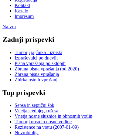
Kontakt
Kazalo
Impresum
Na vrh
Zadnji prispevki
Tumorji jajčnika - izpiski
Izpraševalci po dnevih
Pisna vprašanja po sklopih
Zbrana pisna vprašanja (od 2020)
Zbrana pisna vprašanja
Zbirka ustnih vprašanj
Top prispevki
Sepsa in septični šok
Vnetja srednjega ušesa
Vnetja nosne sluznice in obnosnih votlin
Tumorji nosu in nosne votline
Rezistence na vratu (2007-01-09)
Nevrobiblija