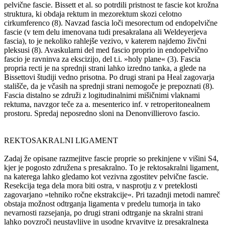
pelvične fascie. Bissett et al. so potrdili pristnost te fascie kot krožna
struktura, ki obdaja rektum in mezorektum skozi celotno
cirkumferenco (8). Navzad fascia loči mesorectum od endopelvične
fascie (v tem delu imenovana tudi presakralana ali Weldeyerjeva
fascia), to je nekoliko rahlejše vezivo, v katerem najdemo živčni
pleksusi (8). Avaskularni del med fascio proprio in endopelvično
fascio je ravninva za ekscizijo, del t.i. »holy plane« (3). Fascia
propria recti je na sprednji strani lahko izredno tanka, a glede na
Bissettovi študiji vedno prisotna. Po drugi strani pa Heal zagovarja
stališče, da je včasih na sprednji strani nemogoče je prepoznati (8).
Fascia distalno se združi z logitudinalnimi mišičnimi vlaknami
rektuma, navzgor teče za a. mesenterico inf. v retroperitonealnem
prostoru. Spredaj neposredno sloni na Denonvillierovo fascio.
REKTOSAKRALNI LIGAMENT
Zadaj že opisane razmejitve fascie proprie so prekinjene v višini S4,
kjer je pogosto združena s presakralno. To je rektosakralni ligament,
na katerega lahko gledamo kot vezivna zgostitev pelvične fascie.
Resekcija tega dela mora biti ostra, v nasprotju z v preteklosti
zagovarjano »tehniko ročne ekstrakcije«. Pri tazadnji metodi namreč
obstaja možnost odtrganja ligamenta v predelu tumorja in tako
nevarnosti razsejanja, po drugi strani odtrganje na skralni strani
lahko povzroči neustavljive in usodne krvavitve iz presakralnega