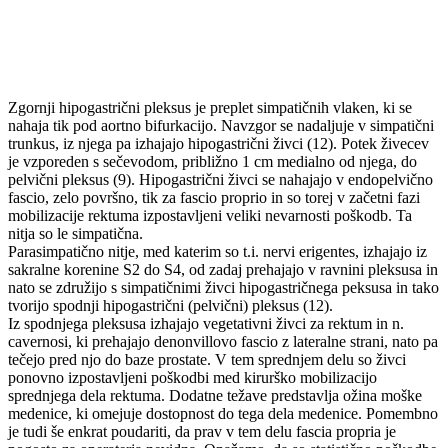
Zgornji hipogastrični pleksus je preplet simpatičnih vlaken, ki se
nahaja tik pod aortno bifurkacijo. Navzgor se nadaljuje v simpatični
trunkus, iz njega pa izhajajo hipogastrični živci (12). Potek živecev
je vzporeden s sečevodom, približno 1 cm medialno od njega, do
pelvični pleksus (9). Hipogastrični živci se nahajajo v endopelvično
fascio, zelo površno, tik za fascio proprio in so torej v začetni fazi
mobilizacije rektuma izpostavljeni veliki nevarnosti poškodb. Ta
nitja so le simpatična.
Parasimpatično nitje, med katerim so t.i. nervi erigentes, izhajajo iz
sakralne korenine S2 do S4, od zadaj prehajajo v ravnini pleksusa in
nato se združijo s simpatičnimi živci hipogastričnega peksusa in tako
tvorijo spodnji hipogastrični (pelvični) pleksus (12).
Iz spodnjega pleksusa izhajajo vegetativni živci za rektum in n.
cavernosi, ki prehajajo denonvillovo fascio z lateralne strani, nato pa
tečejo pred njo do baze prostate. V tem sprednjem delu so živci
ponovno izpostavljeni poškodbi med kirurško mobilizacijo
sprednjega dela rektuma. Dodatne težave predstavlja ožina moške
medenice, ki omejuje dostopnost do tega dela medenice. Pomembno
je tudi še enkrat poudariti, da prav v tem delu fascia propria je