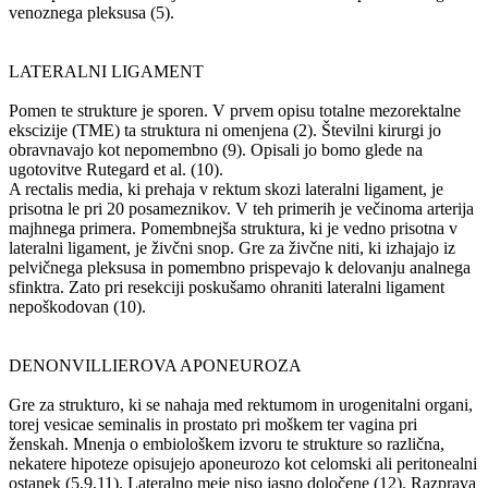
venoznega pleksusa (5).
LATERALNI LIGAMENT
Pomen te strukture je sporen. V prvem opisu totalne mezorektalne
ekscizije (TME) ta struktura ni omenjena (2). Številni kirurgi jo
obravnavajo kot nepomembno (9). Opisali jo bomo glede na
ugotovitve Rutegard et al. (10).
A rectalis media, ki prehaja v rektum skozi lateralni ligament, je
prisotna le pri 20 posameznikov. V teh primerih je večinoma arterija
majhnega primera. Pomembnejša struktura, ki je vedno prisotna v
lateralni ligament, je živčni snop. Gre za živčne niti, ki izhajajo iz
pelvičnega pleksusa in pomembno prispevajo k delovanju analnega
sfinktra. Zato pri resekciji poskušamo ohraniti lateralni ligament
nepoškodovan (10).
DENONVILLIEROVA APONEUROZA
Gre za strukturo, ki se nahaja med rektumom in urogenitalni organi,
torej vesicae seminalis in prostato pri moškem ter vagina pri
ženskah. Mnenja o embiološkem izvoru te strukture so različna,
nekatere hipoteze opisujejo aponeurozo kot celomski ali peritonealni
ostanek (5,9,11). Lateralno meje niso jasno določene (12). Razprava