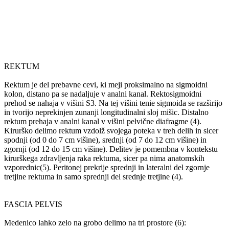
REKTUM
Rektum je del prebavne cevi, ki meji proksimalno na sigmoidni
kolon, distano pa se nadaljuje v analni kanal. Rektosigmoidni
prehod se nahaja v višini S3. Na tej višini tenie sigmoida se razširijo
in tvorijo neprekinjen zunanji longitudinalni sloj mišic. Distalno
rektum prehaja v analni kanal v višini pelvične diafragme (4).
Kirurško delimo rektum vzdolž svojega poteka v treh delih in sicer
spodnji (od 0 do 7 cm višine), srednji (od 7 do 12 cm višine) in
zgornji (od 12 do 15 cm višine). Delitev je pomembna v kontekstu
kirurškega zdravljenja raka rektuma, sicer pa nima anatomskih
vzporednic(5). Peritonej prekrije sprednji in lateralni del zgornje
tretjine rektuma in samo sprednji del srednje tretjine (4).
FASCIA PELVIS
Medenico lahko zelo na grobo delimo na tri prostore (6):