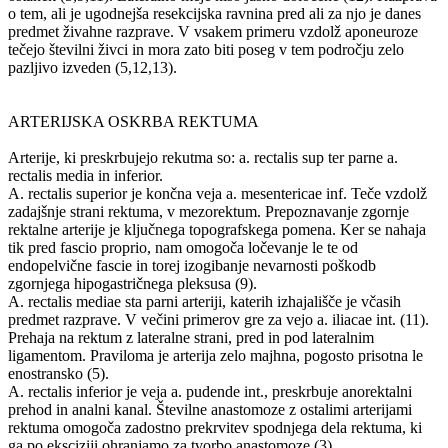
o tem, ali je ugodnejša resekcijska ravnina pred ali za njo je danes
predmet živahne razprave. V vsakem primeru vzdolž aponeuroze
tečejo številni živci in mora zato biti poseg v tem področju zelo
pazljivo izveden (5,12,13).
ARTERIJSKA OSKRBA REKTUMA
Arterije, ki preskrbujejo rekutma so: a. rectalis sup ter parne a.
rectalis media in inferior.
A. rectalis superior je končna veja a. mesentericae inf. Teče vzdolž
zadajšnje strani rektuma, v mezorektum. Prepoznavanje zgornje
rektalne arterije je ključnega topografskega pomena. Ker se nahaja
tik pred fascio proprio, nam omogoča ločevanje le te od
endopelvične fascie in torej izogibanje nevarnosti poškodb
zgornjega hipogastričnega pleksusa (9).
A. rectalis mediae sta parni arteriji, katerih izhajališče je včasih
predmet razprave. V večini primerov gre za vejo a. iliacae int. (11).
Prehaja na rektum z lateralne strani, pred in pod lateralnim
ligamentom. Praviloma je arterija zelo majhna, pogosto prisotna le
enostransko (5).
A. rectalis inferior je veja a. pudende int., preskrbuje anorektalni
prehod in analni kanal. Številne anastomoze z ostalimi arterijami
rektuma omogoča zadostno prekrvitev spodnjega dela rektuma, ki
ga po eksciziji ohranjamo za tvorbo anastomoze (3).