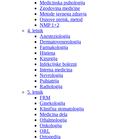
Medicinska psihologija
Zgodovina medicine
Metode javnega zdravja
Osnove preisk. metod
NMP 1+2
4. letnik
Anesteziologija
Dermatovenerologija
Farmakologija
Higiena
Kirurgija
Infekcijske bolezni
Interna medicina
Nevrologija
Psihiatrija
Radiologija
5. letnik
FRM
Ginekologija
Klinična stomatologija
Medicina dela
Oftalmologija
Onkologija
ORL
Ortopedija