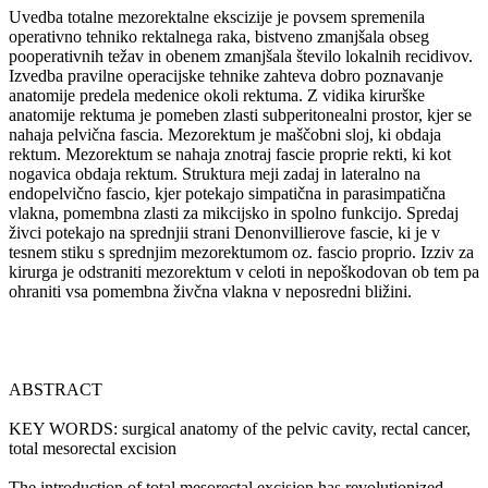
Uvedba totalne mezorektalne ekscizije je povsem spremenila
operativno tehniko rektalnega raka, bistveno zmanjšala obseg
pooperativnih težav in obenem zmanjšala število lokalnih recidivov.
Izvedba pravilne operacijske tehnike zahteva dobro poznavanje
anatomije predela medenice okoli rektuma. Z vidika kirurške
anatomije rektuma je pomeben zlasti subperitonealni prostor, kjer se
nahaja pelvična fascia. Mezorektum je maščobni sloj, ki obdaja
rektum. Mezorektum se nahaja znotraj fascie proprie rekti, ki kot
nogavica obdaja rektum. Struktura meji zadaj in lateralno na
endopelvično fascio, kjer potekajo simpatična in parasimpatična
vlakna, pomembna zlasti za mikcijsko in spolno funkcijo. Spredaj
živci potekajo na sprednjii strani Denonvillierove fascie, ki je v
tesnem stiku s sprednjim mezorektumom oz. fascio proprio. Izziv za
kirurga je odstraniti mezorektum v celoti in nepoškodovan ob tem pa
ohraniti vsa pomembna živčna vlakna v neposredni bližini.
ABSTRACT
KEY WORDS: surgical anatomy of the pelvic cavity, rectal cancer,
total mesorectal excision
The introduction of total mesorectal excision has revolutionized