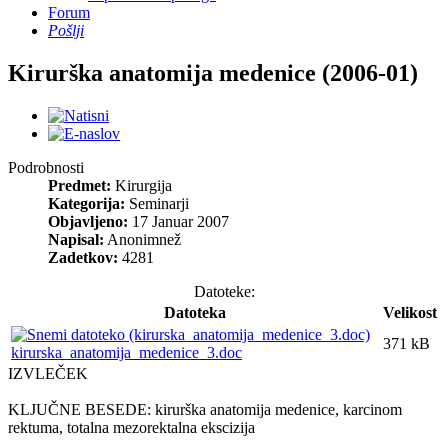
Forum
Pošlji
Kirurška anatomija medenice (2006-01)
Podrobnosti
Predmet:
Kirurgija
Kategorija:
Seminarji
Objavljeno:
17 Januar 2007
Napisal:
Anonimnež
Zadetkov:
4281
Datoteke:
Datoteka
Velikost
371 kB
kirurska_anatomija_medenice_3.doc
IZVLEČEK
KLJUČNE BESEDE: kirurška anatomija medenice, karcinom
rektuma, totalna mezorektalna ekscizija