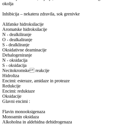
okolja
Inhibicija – nekatera zdravila, sok grenivke
Alifatske hidroksilacije
Aromatske hidroksilacije
N - dealkiliranje
O - dealkaliranje
S - dealkliranje
Oksidativne deaminacije
Dehalogeniranje
N - oksidacija
S - oksidacija
Necitokromske reakcije
Hidroliza
Encimi: esteraze, amidaze in proteaze
Redukcije
Encimi: reduktaze
Oksidacije
Glavni encimi :
Flavin monooksigenaza
Monoamin oksidaza
Alkoholna in aldehidna dehidrogenaza