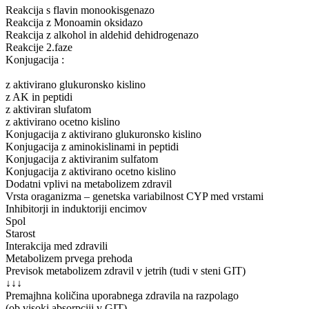
Reakcija s flavin monookisgenazo
Reakcija z Monoamin oksidazo
Reakcija z alkohol in aldehid dehidrogenazo
Reakcije 2.faze
Konjugacija :
z aktivirano glukuronsko kislino
z AK in peptidi
z aktiviran slufatom
z aktivirano ocetno kislino
Konjugacija z aktivirano glukuronsko kislino
Konjugacija z aminokislinami in peptidi
Konjugacija z aktiviranim sulfatom
Konjugacija z aktivirano ocetno kislino
Dodatni vplivi na metabolizem zdravil
Vrsta oraganizma – genetska variabilnost CYP med vrstami
Inhibitorji in induktoriji encimov
Spol
Starost
Interakcija med zdravili
Metabolizem prvega prehoda
Previsok metabolizem zdravil v jetrih (tudi v steni GIT)
↓↓↓
Premajhna količina uporabnega zdravila na razpolago
(ob visoki absorpciji v GIT)