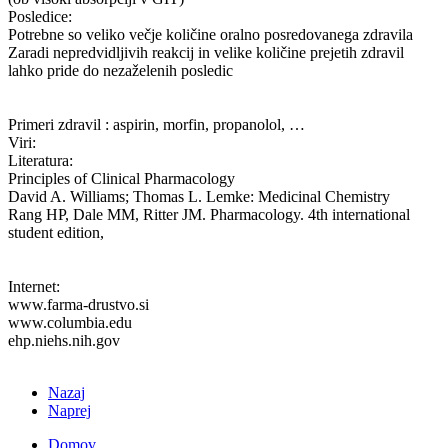
Posledice:
Potrebne so veliko večje količine oralno posredovanega zdravila
Zaradi nepredvidljivih reakcij in velike količine prejetih zdravil
lahko pride do nezaželenih posledic
Primeri zdravil : aspirin, morfin, propanolol, …
Viri:
Literatura:
Principles of Clinical Pharmacology
David A. Williams; Thomas L. Lemke: Medicinal Chemistry
Rang HP, Dale MM, Ritter JM. Pharmacology. 4th international
student edition,
Internet:
www.farma-drustvo.si
www.columbia.edu
ehp.niehs.nih.gov
Nazaj
Naprej
Domov