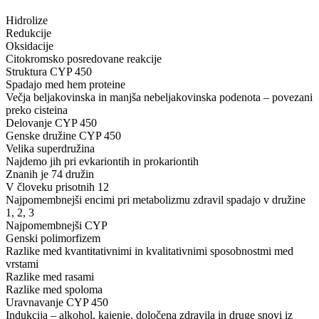
Hidrolize
Redukcije
Oksidacije
Citokromsko posredovane reakcije
Struktura CYP 450
Spadajo med hem proteine
Večja beljakovinska in manjša nebeljakovinska podenota – povezani
preko cisteina
Delovanje CYP 450
Genske družine CYP 450
Velika superdružina
Najdemo jih pri evkariontih in prokariontih
Znanih je 74 družin
V človeku prisotnih 12
Najpomembnejši encimi pri metabolizmu zdravil spadajo v družine
1, 2, 3
Najpomembnejši CYP
Genski polimorfizem
Razlike med kvantitativnimi in kvalitativnimi sposobnostmi med
vrstami
Razlike med rasami
Razlike med spoloma
Uravnavanje CYP 450
Indukcija – alkohol, kajenje, določena zdravila in druge snovi iz