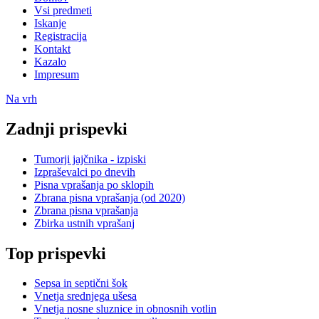
Vsi predmeti
Iskanje
Registracija
Kontakt
Kazalo
Impresum
Na vrh
Zadnji prispevki
Tumorji jajčnika - izpiski
Izpraševalci po dnevih
Pisna vprašanja po sklopih
Zbrana pisna vprašanja (od 2020)
Zbrana pisna vprašanja
Zbirka ustnih vprašanj
Top prispevki
Sepsa in septični šok
Vnetja srednjega ušesa
Vnetja nosne sluznice in obnosnih votlin