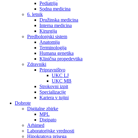
Pediatrija
Sodna medicina
6. letnik
Družinska medicina
Interna medicina
Kirurgija
Predbolonjski sistem
Anatomija
Terminologija
Humana genetika
Klinična propedevtika
Zdravniki
Pripravništvo
UKC LJ
UKC MB
Strokovni izpit
Specializacije
Kariera v tujini
Dobrote
Digitalne zbirke
MPL
Digipato
Arhimed
Laboratorijske vrednosti
Hipokratova prisega