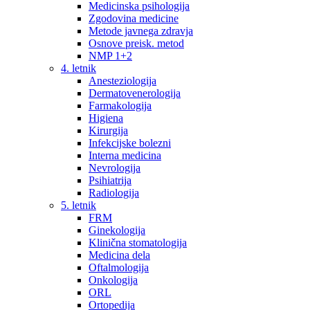
Medicinska psihologija
Zgodovina medicine
Metode javnega zdravja
Osnove preisk. metod
NMP 1+2
4. letnik
Anesteziologija
Dermatovenerologija
Farmakologija
Higiena
Kirurgija
Infekcijske bolezni
Interna medicina
Nevrologija
Psihiatrija
Radiologija
5. letnik
FRM
Ginekologija
Klinična stomatologija
Medicina dela
Oftalmologija
Onkologija
ORL
Ortopedija