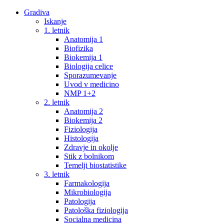
Gradiva
Iskanje
1. letnik
Anatomija 1
Biofizika
Biokemija 1
Biologija celice
Sporazumevanje
Uvod v medicino
NMP 1+2
2. letnik
Anatomija 2
Biokemija 2
Fiziologija
Histologija
Zdravje in okolje
Stik z bolnikom
Temelji biostatistike
3. letnik
Farmakologija
Mikrobiologija
Patologija
Patološka fiziologija
Socialna medicina