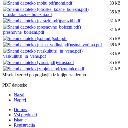
nohti.pdf
33 kB
35 kB
otroske_kozne_bolezni.pdf
paraziti.pdf
31 kB
31 kB
presnovne_bolezni.pdf
spb.pdf
35 kB
ustna_votlina.pdf
38 kB
33 kB
vaskulititsi_in_vene.pdf
virusi.pdf
35 kB
znojnice.pdf
31 kB
Miselni vzorci po poglavjih iz knjige za dermo.
PDF datoteke
Nazaj
Naprej
Domov
Vsi predmeti
Iskanje
Registracija