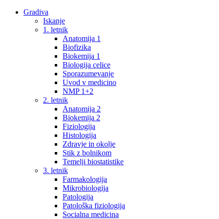
Gradiva
Iskanje
1. letnik
Anatomija 1
Biofizika
Biokemija 1
Biologija celice
Sporazumevanje
Uvod v medicino
NMP 1+2
2. letnik
Anatomija 2
Biokemija 2
Fiziologija
Histologija
Zdravje in okolje
Stik z bolnikom
Temelji biostatistike
3. letnik
Farmakologija
Mikrobiologija
Patologija
Patološka fiziologija
Socialna medicina