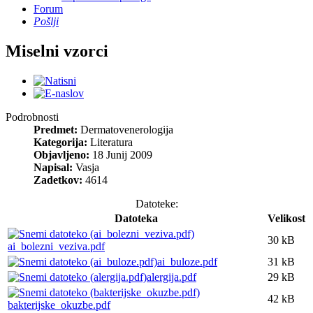
Forum
Pošlji
Miselni vzorci
Podrobnosti
Predmet:
Dermatovenerologija
Kategorija:
Literatura
Objavljeno:
18 Junij 2009
Napisal:
Vasja
Zadetkov:
4614
Datoteke:
Datoteka
Velikost
30 kB
ai_bolezni_veziva.pdf
ai_buloze.pdf
31 kB
alergija.pdf
29 kB
42 kB
bakterijske_okuzbe.pdf