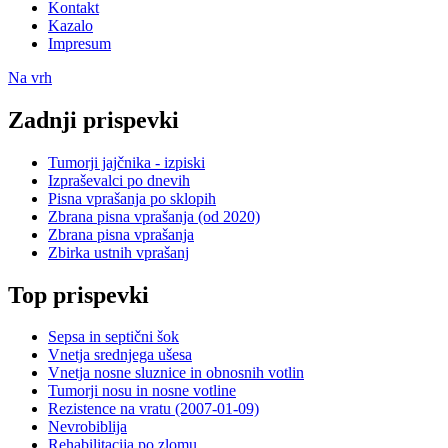
Kontakt
Kazalo
Impresum
Na vrh
Zadnji prispevki
Tumorji jajčnika - izpiski
Izpraševalci po dnevih
Pisna vprašanja po sklopih
Zbrana pisna vprašanja (od 2020)
Zbrana pisna vprašanja
Zbirka ustnih vprašanj
Top prispevki
Sepsa in septični šok
Vnetja srednjega ušesa
Vnetja nosne sluznice in obnosnih votlin
Tumorji nosu in nosne votline
Rezistence na vratu (2007-01-09)
Nevrobiblija
Rehabilitacija po zlomu