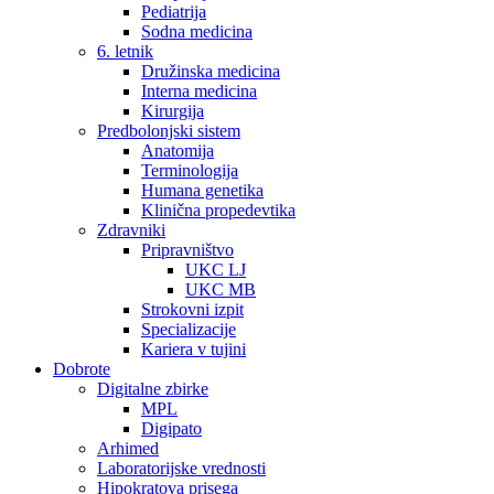
Pediatrija
Sodna medicina
6. letnik
Družinska medicina
Interna medicina
Kirurgija
Predbolonjski sistem
Anatomija
Terminologija
Humana genetika
Klinična propedevtika
Zdravniki
Pripravništvo
UKC LJ
UKC MB
Strokovni izpit
Specializacije
Kariera v tujini
Dobrote
Digitalne zbirke
MPL
Digipato
Arhimed
Laboratorijske vrednosti
Hipokratova prisega