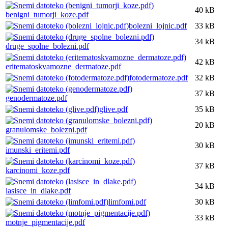
40 kB
benigni_tumorji_koze.pdf
bolezni_lojnic.pdf
33 kB
34 kB
druge_spolne_bolezni.pdf
42 kB
eritematoskvamozne_dermatoze.pdf
fotodermatoze.pdf
32 kB
37 kB
genodermatoze.pdf
glive.pdf
35 kB
20 kB
granulomske_bolezni.pdf
30 kB
imunski_eritemi.pdf
37 kB
karcinomi_koze.pdf
34 kB
lasisce_in_dlake.pdf
limfomi.pdf
30 kB
33 kB
motnje_pigmentacije.pdf