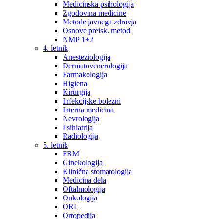
Medicinska psihologija
Zgodovina medicine
Metode javnega zdravja
Osnove preisk. metod
NMP 1+2
4. letnik
Anesteziologija
Dermatovenerologija
Farmakologija
Higiena
Kirurgija
Infekcijske bolezni
Interna medicina
Nevrologija
Psihiatrija
Radiologija
5. letnik
FRM
Ginekologija
Klinična stomatologija
Medicina dela
Oftalmologija
Onkologija
ORL
Ortopedija