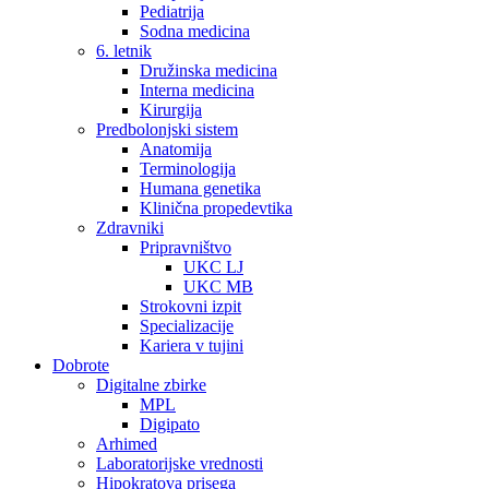
Pediatrija
Sodna medicina
6. letnik
Družinska medicina
Interna medicina
Kirurgija
Predbolonjski sistem
Anatomija
Terminologija
Humana genetika
Klinična propedevtika
Zdravniki
Pripravništvo
UKC LJ
UKC MB
Strokovni izpit
Specializacije
Kariera v tujini
Dobrote
Digitalne zbirke
MPL
Digipato
Arhimed
Laboratorijske vrednosti
Hipokratova prisega