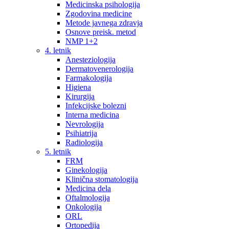
Medicinska psihologija
Zgodovina medicine
Metode javnega zdravja
Osnove preisk. metod
NMP 1+2
4. letnik
Anesteziologija
Dermatovenerologija
Farmakologija
Higiena
Kirurgija
Infekcijske bolezni
Interna medicina
Nevrologija
Psihiatrija
Radiologija
5. letnik
FRM
Ginekologija
Klinična stomatologija
Medicina dela
Oftalmologija
Onkologija
ORL
Ortopedija