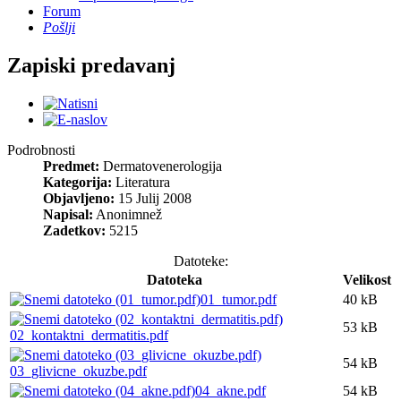
Forum
Pošlji
Zapiski predavanj
Podrobnosti
Predmet:
Dermatovenerologija
Kategorija:
Literatura
Objavljeno:
15 Julij 2008
Napisal:
Anonimnež
Zadetkov:
5215
Datoteke:
Datoteka
Velikost
01_tumor.pdf
40 kB
53 kB
02_kontaktni_dermatitis.pdf
54 kB
03_glivicne_okuzbe.pdf
04_akne.pdf
54 kB