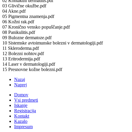
02 Kontaktni dermatitis.pdf
03 Glivične okužbe.pdf
04 Akne.pdf
05 Pigmentna znamenja.pdf
06 Kožni rak.pdf
07 Kronično vensko popuščanje.pdf
08 Panikulitis.pdf
09 Bulozne dermatoze.pdf
10 Sistemske avtoimunske bolezni v dermatologiji.pdf
11 Skleroderma.pdf
12 Bolezni nohtov.pdf
13 Eritrodermija.pdf
14 Laser v dermatologiji.pdf
15 Presnovne kožne bolezni.pdf
Nazaj
Naprej
Domov
Vsi predmeti
Iskanje
Registracija
Kontakt
Kazalo
Impresum