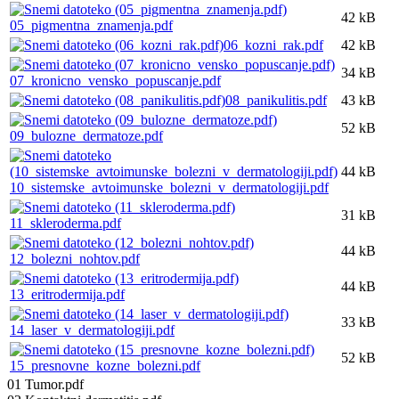
42 kB
05_pigmentna_znamenja.pdf
06_kozni_rak.pdf
42 kB
34 kB
07_kronicno_vensko_popuscanje.pdf
08_panikulitis.pdf
43 kB
52 kB
09_bulozne_dermatoze.pdf
44 kB
10_sistemske_avtoimunske_bolezni_v_dermatologiji.pdf
31 kB
11_skleroderma.pdf
44 kB
12_bolezni_nohtov.pdf
44 kB
13_eritrodermija.pdf
33 kB
14_laser_v_dermatologiji.pdf
52 kB
15_presnovne_kozne_bolezni.pdf
01 Tumor.pdf