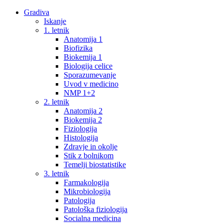
Gradiva
Iskanje
1. letnik
Anatomija 1
Biofizika
Biokemija 1
Biologija celice
Sporazumevanje
Uvod v medicino
NMP 1+2
2. letnik
Anatomija 2
Biokemija 2
Fiziologija
Histologija
Zdravje in okolje
Stik z bolnikom
Temelji biostatistike
3. letnik
Farmakologija
Mikrobiologija
Patologija
Patološka fiziologija
Socialna medicina