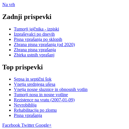
Na vrh
Zadnji prispevki
Tumorji jajčnika - izpiski
Izpraševalci po dnevih
Pisna vprašanja po sklopih
Zbrana pisna vprašanja (od 2020)
Zbrana pisna vprašanja
Zbirka ustnih vprašanj
Top prispevki
Sepsa in septični šok
Vnetja srednjega ušesa
Vnetja nosne sluznice in obnosnih votlin
Tumorji nosu in nosne votline
Rezistence na vratu (2007-01-09)
Nevrobiblija
Rehabilitacija po zlomu
Pisna vprašanja
Facebook
Twitter
Google+