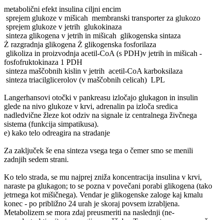
metabolični efekt insulina ciljni encim
­ sprejem glukoze v mišicah ­ membranski transporter za glukozo
­ sprejem glukoze v jetrih ­ glukokinaza
­ sinteza glikogena v jetrih in mišicah ­ glikogenska sintaza
Ż razgradnja glikogena Ż glikogenska fosforilaza
­ glikoliza in proizvodnja acetil-CoA (s PDH)v jetrih in mišicah ­
fosfofruktokinaza 1­ PDH
­ sinteza maščobnih kislin v jetrih ­ acetil-CoA karboksilaza
­ sinteza triacilglicerolov (v maščobnih celicah) ­ LPL
Langerhansovi otočki v pankreasu izločajo glukagon in insulin
glede na nivo glukoze v krvi, adrenalin pa izloča sredica
nadledvične žleze kot odziv na signale iz centralnega živčnega
sistema (funkcija simpatikusa).
e) kako telo odreagira na stradanje
Za zaključek še ena sinteza vsega tega o čemer smo se menili
zadnjih sedem strani.
Ko telo strada, se mu najprej zniža koncentracija insulina v krvi,
naraste pa glukagon; to se pozna v povečani porabi glikogena (tako
jetrnega kot mišičnega). Vendar je glikogenske zaloge kaj kmalu
konec - po približno 24 urah je skoraj povsem izrabljena.
Metabolizem se mora zdaj preusmeriti na naslednji (ne-