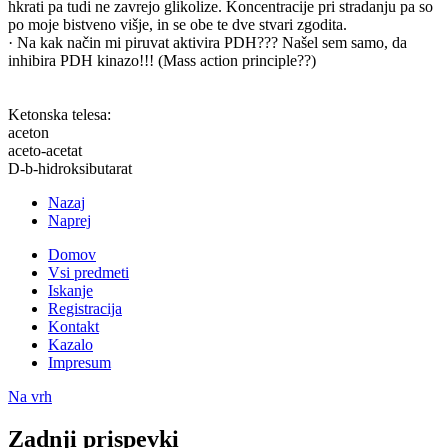
hkrati pa tudi ne zavrejo glikolize. Koncentracije pri stradanju pa so
po moje bistveno višje, in se obe te dve stvari zgodita.
· Na kak način mi piruvat aktivira PDH??? Našel sem samo, da
inhibira PDH kinazo!!! (Mass action principle??)
Ketonska telesa:
aceton
aceto-acetat
D-b-hidroksibutarat
Nazaj
Naprej
Domov
Vsi predmeti
Iskanje
Registracija
Kontakt
Kazalo
Impresum
Na vrh
Zadnji prispevki