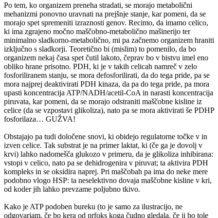
Po tem, ko organizem preneha stradati, se morajo metabolični
mehanizmi ponovno uravnati na prejšnje stanje, kar pomeni, da se
morajo spet spremeniti izraznosti genov. Recimo, da imamo celico,
ki ima zgrajeno močno maščobno-metabolično mašinerijo ter
minimalno sladkorno-metabolično, mi pa začnemo organizem hraniti
izključno s sladkorji. Teoretično bi (mislim) to pomenilo, da bo
organizem nekaj časa spet čutil lakoto, čeprav bo v bistvu imel eno
obliko hrane prisotno. PDH, ki je v takih celicah namreč v zelo
fosforiliranem stanju, se mora defosforilirati, da do tega pride, pa se
mora najprej deaktivirati PDH kinaza, da pa do tega pride, pa mora
upasti koncentracija ATP/NADH/acetil-CoA in narasti koncentracija
piruvata, kar pomeni, da se morajo odstraniti maščobne kisline iz
celice (da se vzpostavi glikoliza), nato pa se mora aktivirati še PDHP
fosforilaza… GUŽVA!
Obstajajo pa tudi določene snovi, ki obidejo regulatorne točke v in
izven celice. Tak substrat je na primer laktat, ki (če ga je dovolj v
krvi) lahko nadomešča glukozo v primeru, da je glikoliza inhibirana:
vstopi v celico, nato pa se dehidrogenira v piruvat; ta aktivira PDH
kompleks in se oksidira naprej. Pri maščobah pa ima do neke mere
podobno vlogo HSP: ta neselektivno dovaja maščobne kisline v kri,
od koder jih lahko prevzame poljubno tkivo.
Kako je ATP podoben bureku (to je samo za ilustracijo, ne
odgovarjam, če bo kera od prfoks koga čudno gledala, če ji bo tole