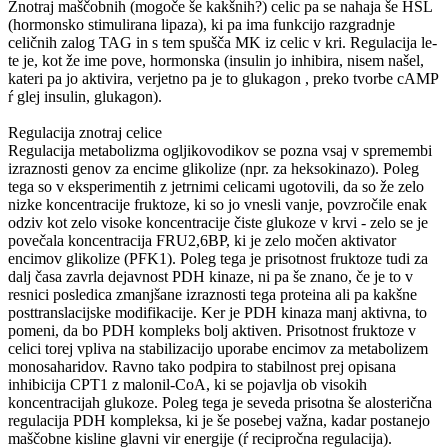
Znotraj maščobnih (mogoče še kakšnih?) celic pa se nahaja še HSL
(hormonsko stimulirana lipaza), ki pa ima funkcijo razgradnje
celičnih zalog TAG in s tem spušča MK iz celic v kri. Regulacija le-
te je, kot že ime pove, hormonska (insulin jo inhibira, nisem našel,
kateri pa jo aktivira, verjetno pa je to glukagon , preko tvorbe cAMP
ŕ glej insulin, glukagon).
Regulacija znotraj celice
Regulacija metabolizma ogljikovodikov se pozna vsaj v spremembi
izraznosti genov za encime glikolize (npr. za heksokinazo). Poleg
tega so v eksperimentih z jetrnimi celicami ugotovili, da so že zelo
nizke koncentracije fruktoze, ki so jo vnesli vanje, povzročile enak
odziv kot zelo visoke koncentracije čiste glukoze v krvi - zelo se je
povečala koncentracija FRU2,6BP, ki je zelo močen aktivator
encimov glikolize (PFK1). Poleg tega je prisotnost fruktoze tudi za
dalj časa zavrla dejavnost PDH kinaze, ni pa še znano, če je to v
resnici posledica zmanjšane izraznosti tega proteina ali pa kakšne
posttranslacijske modifikacije. Ker je PDH kinaza manj aktivna, to
pomeni, da bo PDH kompleks bolj aktiven. Prisotnost fruktoze v
celici torej vpliva na stabilizacijo uporabe encimov za metabolizem
monosaharidov. Ravno tako podpira to stabilnost prej opisana
inhibicija CPT1 z malonil-CoA, ki se pojavlja ob visokih
koncentracijah glukoze. Poleg tega je seveda prisotna še alosterična
regulacija PDH kompleksa, ki je še posebej važna, kadar postanejo
maščobne kisline glavni vir energije (ŕ recipročna regulacija).