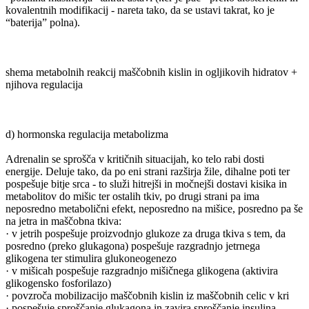
kovalentnih modifikacij - nareta tako, da se ustavi takrat, ko je
“baterija” polna).
shema metabolnih reakcij maščobnih kislin in ogljikovih hidratov +
njihova regulacija
d) hormonska regulacija metabolizma
Adrenalin se sprošča v kritičnih situacijah, ko telo rabi dosti
energije. Deluje tako, da po eni strani razširja žile, dihalne poti ter
pospešuje bitje srca - to služi hitrejši in močnejši dostavi kisika in
metabolitov do mišic ter ostalih tkiv, po drugi strani pa ima
neposredno metabolični efekt, neposredno na mišice, posredno pa še
na jetra in maščobna tkiva:
· v jetrih pospešuje proizvodnjo glukoze za druga tkiva s tem, da
posredno (preko glukagona) pospešuje razgradnjo jetrnega
glikogena ter stimulira glukoneogenezo
· v mišicah pospešuje razgradnjo mišičnega glikogena (aktivira
glikogensko fosforilazo)
· povzroča mobilizacijo maščobnih kislin iz maščobnih celic v kri
· pospešuje sproščanje glukagona in zavira sproščanje insulina