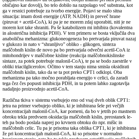
običajno kar dovolj), bo telo dobilo na razpolago več substrata, kot
ga v resnici potrebuje za tvorbo energije. Pojavi se malo sitna
situacija: imam dosti energije (ATP, NADH) in preveč hrane
(piruvat + acetil-CoA), ki pa je ne morem zdaj uporabiti, niti je ne
morem kot take shraniti. Pa še katabolizem mi inhibira (kovalentna
in alosterična inhibicija PDH). V tem primeru se bosta vključila dva
anabolična mehanizma: glukoneogeneza bo pretvarjala piruvat nazaj
v glukozo in nato v “shranljivo” obliko - glikogen, sinteza
maščobnih kislin de novo pa bo pretvarjala odvečni acetil-CoA iz
mitohondrijev v maščobne kisline (reakcija maščobnokislinske
sintaze, za potek potrebuje malonil-CoA), te pa se bodo zaestrile v
obliki triacilglicerolov. Očitno v tem stanju nima smisla oksidirati
maščobnih kislin, tako da se ta pot preko CPT1 odklopi. Oba
mehanizma pa tako močno porabljata energijo v celici, da zaradi
tega čez čes popusti inhibicija PDH, in ta potem lahko zagotavlja
nadaljnjo proizvodnjo acetil-CoA.
Različna tkiva v sistemu vsebujejo eno od vsaj dveh oblik CPT1:
jetra na primer vsebujejo obliko, ki je inhibirana šele pri večjih
koncentracijah malonil-CoA, kar pomeni, da bo v jetrih po mastnem
obroku tekla predvsem oksidacija maščobnih kislin, preostanek le-
teh pa bodo poslala naprej po krvnem obtoku do npr. mišic in
maščobnih celic. Tu pa je prisotna taka oblika CPT1, ki je inhibirana
že pri koncentracijah malonil-CoA, ki so prisotne v normalno