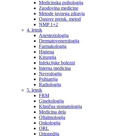
Medicinska psihologija
Zgodovina medicine
Metode javnega zdravja
Osnove preisk. metod
NMP 1+2
4. letnik
Anesteziologija
Dermatovenerologija
Farmakologija
Higiena
Kirurgija
Infekcijske bolezni
Interna medicina
Nevrologija
Psihiatrija
Radiologija
5. letnik
FRM
Ginekologija
Klinična stomatologija
Medicina dela
Oftalmologija
Onkologija
ORL
Ortopedija