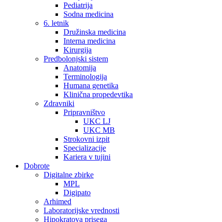
Pediatrija
Sodna medicina
6. letnik
Družinska medicina
Interna medicina
Kirurgija
Predbolonjski sistem
Anatomija
Terminologija
Humana genetika
Klinična propedevtika
Zdravniki
Pripravništvo
UKC LJ
UKC MB
Strokovni izpit
Specializacije
Kariera v tujini
Dobrote
Digitalne zbirke
MPL
Digipato
Arhimed
Laboratorijske vrednosti
Hipokratova prisega