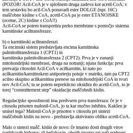
(POZOR! Acil-CoA je v splošnem druga zadeva kot acetil-CoA; v
tem sestavku bo acil-CoA ponavadi ester DOLGE (npr. 16C)
maščobne kisline s CoA, acetil-CoA pa je ester ETANOJSKE
(ocetne, 2C) kisline s CoA!!)
Acil-CoA se potem transportira preko membrane s pomočjo sistema
karnitinske aciltransferaze.
b) o karnitinski aciltransferazi
Ta encimski sistem predstavljata encima karnitinska
palmitoiltransferaza 1 (CPT1) in
karnitinska palmitoiltransferaza 2 (CPT2). Prva je v zunanji
mitohondrijski membrani, druga na notranji; njuna funkcija: prva
pretvarja citosolni Acil-CoA v acilkarnitin, ki nato po
acilkarnitin/karnitinskem antiporterju potuje v matriks, tam pa CPT2
acilno skupino acilkarnitina prenese na mitohondrijski CoA in tvori
nov Acil-CoA; ta se potem nepreklicno oksidira do acetil-CoA, to je
torej “committement step” oksidacije maščobnih kislin.
Regulacijske sposobnosti ima predvsem prva transferaza: če je v
citosolu prisoten malonil-CoA, jo ta kar močno inhibira. Kakšen je
smisel tega? Malonil-CoA je prisoten v citosolu pri sintezi
maščobnih kislin na novo - predstavlja aktivirano obliko acetil-CoA.
Malo o sintezi mašč. kislin de novo: če imamo dosti drugih virov
(ogljikovih hidratov ali beljakovin, obojih imamo pri naši prehrani