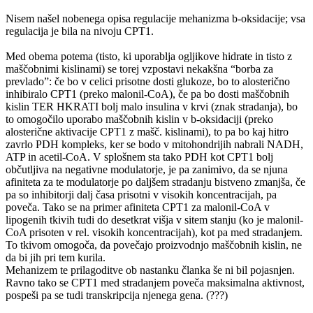
Nisem našel nobenega opisa regulacije mehanizma b-oksidacije; vsa
regulacija je bila na nivoju CPT1.
Med obema potema (tisto, ki uporablja ogljikove hidrate in tisto z
maščobnimi kislinami) se torej vzpostavi nekakšna “borba za
prevlado”: če bo v celici prisotne dosti glukoze, bo to alosterično
inhibiralo CPT1 (preko malonil-CoA), če pa bo dosti maščobnih
kislin TER HKRATI bolj malo insulina v krvi (znak stradanja), bo
to omogočilo uporabo maščobnih kislin v b-oksidaciji (preko
alosterične aktivacije CPT1 z mašč. kislinami), to pa bo kaj hitro
zavrlo PDH kompleks, ker se bodo v mitohondrijih nabrali NADH,
ATP in acetil-CoA. V splošnem sta tako PDH kot CPT1 bolj
občutljiva na negativne modulatorje, je pa zanimivo, da se njuna
afiniteta za te modulatorje po daljšem stradanju bistveno zmanjša, če
pa so inhibitorji dalj časa prisotni v visokih koncentracijah, pa
poveča. Tako se na primer afiniteta CPT1 za malonil-CoA v
lipogenih tkivih tudi do desetkrat višja v sitem stanju (ko je malonil-
CoA prisoten v rel. visokih koncentracijah), kot pa med stradanjem.
To tkivom omogoča, da povečajo proizvodnjo maščobnih kislin, ne
da bi jih pri tem kurila.
Mehanizem te prilagoditve ob nastanku članka še ni bil pojasnjen.
Ravno tako se CPT1 med stradanjem poveča maksimalna aktivnost,
pospeši pa se tudi transkripcija njenega gena. (???)