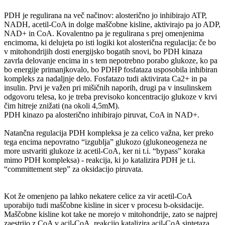
PDH je regulirana na več načinov: alosterično jo inhibirajo ATP,
NADH, acetil-CoA in dolge maščobne kisline, aktivirajo pa jo ADP,
NAD+ in CoA. Kovalentno pa je regulirana s prej omenjenima
encimoma, ki delujeta po isti logiki kot alosterična regulacija: če bo
v mitohondrijih dosti energijsko bogatih snovi, bo PDH kinaza
zavrla delovanje encima in s tem nepotrebno porabo glukoze, ko pa
bo energije primanjkovalo, bo PDHP fosfataza usposobila inhibiran
kompleks za nadaljnje delo. Fosfatazo tudi aktivirata Ca2+ in pa
insulin. Prvi je važen pri mišičnih naporih, drugi pa v insulinskem
odgovoru telesa, ko je treba previsoko koncentracijo glukoze v krvi
čim hitreje znižati (na okoli 4,5mM).
PDH kinazo pa alosterično inhibirajo piruvat, CoA in NAD+.
Natančna regulacija PDH kompleksa je za celico važna, ker preko
tega encima nepovratno “izgublja” glukozo (glukoneogeneza ne
more ustvariti glukoze iz acetil-CoA, ker ni t.i. “bypass” koraka
mimo PDH kompleksa) - reakcija, ki jo katalizira PDH je t.i.
“committement step” za oksidacijo piruvata.
Kot že omenjeno pa lahko nekatere celice za vir acetil-CoA
uporabijo tudi maščobne kisline in sicer v procesu b-oksidacije.
Maščobne kisline kot take ne morejo v mitohondrije, zato se najprej
zaestrijo z CoA v acil-CoA, reakcijo katalizira acil-CoA sintetaza.