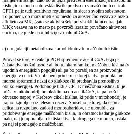
hranjenem stanju, zato bo tu tekla predvsem esterifikacija maščobnih
kislin; te se bodo nato vskladiščile predvsem v maščobnih celicah.
CPT1 pa je tudi pozitivno regulirana, in sicer s svojim substratom.
To pomeni, do mora imeti eno mesto za alosterično vezavo z nizko
afiniteto za MK, (zato se aktivira šele pri visokih koncentracijah
MK); vezava na to mesto pa povzroči izrazito povečano aktivnost
encima, ne glede na inhibicijo z malonil-CoA.
c) o regulaciji metabolizma karbohidratov in maščobnih kislin
Piruvat se torej v reakciji PDH spremeni v acetil-CoA, tega pa
čakata dve možni usodi: ali bo reinkarniran kot maščobna kislina (v
ugodnih energijskih pogojih) ali pa bo porabljen za proizvodnjo
energije v celici. V nobenem primeru se torej ta dva produkta ne
moreta spremeniti nazaj do glukoze (ki predstavlja prenosljivo
obliko energije). Podobno je tudi s CPT1: maščobna kislina, ki je
prišla v mitohondrij, bo oksidirana do acetil-CoA, ta pa bo šel
obvezno naprej v Krebsov cikel; kislina, ki pride v mitohondrij, je
trajno izgubljena iz telesnih rezerv. Smiselno je torej, da če ima
celica na razpolago zadosti monosaharidov, ne uporablja za
pridobivanje energije maščobnih kislin, in obratno: kadar je glukoze
malo, naj jo uporabljajo le tista tkiva, ki drugega ne morejo, ostala
pa naj si pomagajo z maščobami.