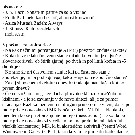
pisano ob:
· J. S. Bach: Sonate in partite za solo violino
· Edith Piaf: neki kao best of, ali most known of
· Aziza Mustafa Zadeh: Always
· J. Strauss: Radetzky-Marsch
· moji sestri
Vprašanja za profesorico:
· Na kak način mi pomanjkanje ATP (?) povzroči občutek lakote?
· Kako bi zgledalo čustveno stanje mlade krave, tretje največje
slovenske živali, ob štirih zjutraj, po dveh in pol litrih kofeta in -5
dioptrije?
· Ko smo že pri čustvenem stanju: kaj pa čustveno stanje
anoreksinje, in na podlagi tega, kako je njeno metabolično stanje?
· Zakaj si po enem dveh-treh dnevih stradanja manj lačen kot po
prvem dnevu?
· Čemu služi ona neg. regulacija piruvatne kinaze z maščobnimi
kislinami - a je za zaviranje v de novo sintezi, ali je za primer
stradanja? Razlika med enim in drugim primerom je v tem, da se po
moje pri de novo sintezi MK izločajo v kri... VLDL... blablabla,
med tem ko se pri stradanju ne morejo (mass-action). Tako da po
moje pri de novo sintezi v celici nikoli ne pride do enih tako ful
visokih koncentracij MK, ki bi alosterično aktivirali (‘bemti Word,
Windowse in Gatesa) CPT1, tako da zato ne pride do b-oksidacije,