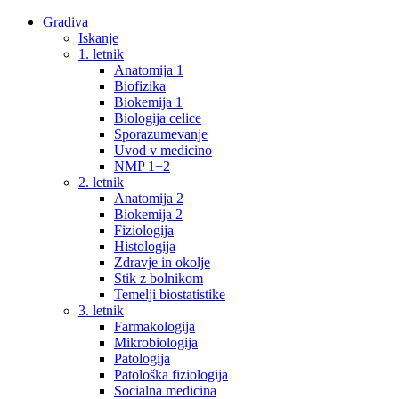
Gradiva
Iskanje
1. letnik
Anatomija 1
Biofizika
Biokemija 1
Biologija celice
Sporazumevanje
Uvod v medicino
NMP 1+2
2. letnik
Anatomija 2
Biokemija 2
Fiziologija
Histologija
Zdravje in okolje
Stik z bolnikom
Temelji biostatistike
3. letnik
Farmakologija
Mikrobiologija
Patologija
Patološka fiziologija
Socialna medicina