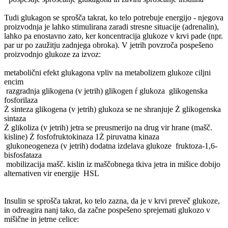
Tudi glukagon se sprošča takrat, ko telo potrebuje energijo - njegova
proizvodnja je lahko stimulirana zaradi stresne situacije (adrenalin),
lahko pa enostavno zato, ker koncentracija glukoze v krvi pade (npr.
par ur po zaužitju zadnjega obroka). V jetrih povzroča pospešeno
proizvodnjo glukoze za izvoz:
metabolični efekt glukagona vpliv na metabolizem glukoze ciljni
encim
­ razgradnja glikogena (v jetrih) glikogen ŕ glukoza ­ glikogenska
fosforilaza
Ż sinteza glikogena (v jetrih) glukoza se ne shranjuje Ż glikogenska
sintaza
Ż glikoliza (v jetrih) jetra se preusmerijo na drug vir hrane (mašč.
kisline) Ż fosfofruktokinaza 1Ż piruvatna kinaza
­ glukoneogeneza (v jetrih) dodatna izdelava glukoze ­ fruktoza-1,6-
bisfosfataza
­ mobilizacija mašč. kislin iz maščobnega tkiva jetra in mišice dobijo
alternativen vir energije ­ HSL
Insulin se sprošča takrat, ko telo zazna, da je v krvi preveč glukoze,
in odreagira nanj tako, da začne pospešeno sprejemati glukozo v
mišične in jetrne celice: