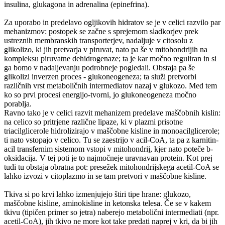
insulina, glukagona in adrenalina (epinefrina).
Za uporabo in predelavo ogljikovih hidratov se je v celici razvilo par
mehanizmov: postopek se začne s sprejemom sladkorjev prek
ustreznih membranskih transporterjev, nadaljuje v citosolu z
glikolizo, ki jih pretvarja v piruvat, nato pa še v mitohondrijih na
kompleksu piruvatne dehidrogenaze; ta je kar močno reguliran in si
ga bomo v nadaljevanju podrobneje pogledali. Obstaja pa še
glikolizi inverzen proces - glukoneogeneza; ta služi pretvorbi
različnih vrst metaboličnih intermediatov nazaj v glukozo. Med tem
ko so prvi procesi energijo-tvorni, jo glukoneogeneza močno
porablja.
Ravno tako je v celici razvit mehanizem predelave maščobnih kislin:
na celico so pritrjene različne lipaze, ki v plazmi prisotne
triacilglicerole hidrolizirajo v maščobne kisline in monoacilglicerole;
ti nato vstopajo v celico. Tu se zaestrijo v acil-CoA, ta pa z karnitin-
acil transfernim sistemom vstopi v mitohondrij, kjer nato poteče b-
oksidacija. V tej poti je to najmočneje uravnavan protein. Kot prej
tudi tu obstaja obratna pot: presežek mitohondrijskega acetil-CoA se
lahko izvozi v citoplazmo in se tam pretvori v maščobne kisline.
Tkiva si po krvi lahko izmenjujejo štiri tipe hrane: glukozo,
maščobne kisline, aminokisline in ketonska telesa. Če se v kakem
tkivu (tipičen primer so jetra) naberejo metabolični intermediati (npr.
acetil-CoA), jih tkivo ne more kot take predati naprej v kri, da bi jih