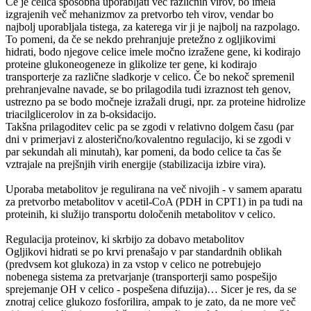
Če je celica sposobna uporabljati več različnih virov, bo imela
izgrajenih več mehanizmov za pretvorbo teh virov, vendar bo
najbolj uporabljala tistega, za katerega vir ji je najbolj na razpolago.
To pomeni, da če se nekdo prehranjuje pretežno z ogljikovimi
hidrati, bodo njegove celice imele močno izražene gene, ki kodirajo
proteine glukoneogeneze in glikolize ter gene, ki kodirajo
transporterje za različne sladkorje v celico. Če bo nekoč spremenil
prehranjevalne navade, se bo prilagodila tudi izraznost teh genov,
ustrezno pa se bodo močneje izražali drugi, npr. za proteine hidrolize
triacilglicerolov in za b-oksidacijo.
Takšna prilagoditev celic pa se zgodi v relativno dolgem času (par
dni v primerjavi z alosterično/kovalentno regulacijo, ki se zgodi v
par sekundah ali minutah), kar pomeni, da bodo celice ta čas še
vztrajale na prejšnjih virih energije (stabilizacija izbire vira).
Uporaba metabolitov je regulirana na več nivojih - v samem aparatu
za pretvorbo metabolitov v acetil-CoA (PDH in CPT1) in pa tudi na
proteinih, ki služijo transportu določenih metabolitov v celico.
Regulacija proteinov, ki skrbijo za dobavo metabolitov
Ogljikovi hidrati se po krvi prenašajo v par standardnih oblikah
(predvsem kot glukoza) in za vstop v celico ne potrebujejo
nobenega sistema za pretvarjanje (transporterji samo pospešijo
sprejemanje OH v celico - pospešena difuzija)… Sicer je res, da se
znotraj celice glukozo fosforilira, ampak to je zato, da ne more več