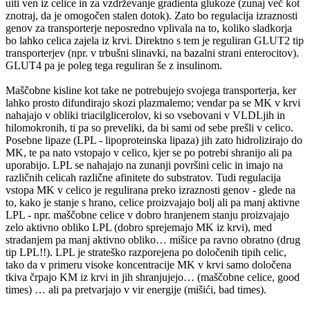
uiti ven iz celice in za vzdrževanje gradienta glukoze (zunaj več kot
znotraj, da je omogočen stalen dotok). Zato bo regulacija izraznosti
genov za transporterje neposredno vplivala na to, koliko sladkorja
bo lahko celica zajela iz krvi. Direktno s tem je reguliran GLUT2 tip
transporterjev (npr. v trbušni slinavki, na bazalni strani enterocitov).
GLUT4 pa je poleg tega reguliran še z insulinom.
Maščobne kisline kot take ne potrebujejo svojega transporterja, ker
lahko prosto difundirajo skozi plazmalemo; vendar pa se MK v krvi
nahajajo v obliki triacilglicerolov, ki so vsebovani v VLDLjih in
hilomokronih, ti pa so preveliki, da bi sami od sebe prešli v celico.
Posebne lipaze (LPL - lipoproteinska lipaza) jih zato hidrolizirajo do
MK, te pa nato vstopajo v celico, kjer se po potrebi shranijo ali pa
uporabijo. LPL se nahajajo na zunanji površini celic in imajo na
različnih celicah različne afinitete do substratov. Tudi regulacija
vstopa MK v celico je regulirana preko izraznosti genov - glede na
to, kako je stanje s hrano, celice proizvajajo bolj ali pa manj aktivne
LPL - npr. maščobne celice v dobro hranjenem stanju proizvajajo
zelo aktivno obliko LPL (dobro sprejemajo MK iz krvi), med
stradanjem pa manj aktivno obliko… mišice pa ravno obratno (drug
tip LPL!!). LPL je strateško razporejena po določenih tipih celic,
tako da v primeru visoke koncentracije MK v krvi samo določena
tkiva črpajo KM iz krvi in jih shranjujejo… (maščobne celice, good
times) … ali pa pretvarjajo v vir energije (mišići, bad times).