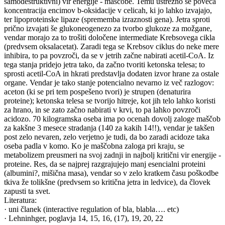
samodestruktivni) vir energije - maščobe. Temu ustrezno se poveča
koncentracija encimov b-oksidacije v celicah, ki jo lahko izvajajo,
ter lipoproteinske lipaze (sprememba izraznosti gena). Jetra sproti
prično izvajati še glukoneogenezo za tvorbo glukoze za možgane,
vendar morajo za to trošiti določene intermediate Krebsovega cikla
(predvsem oksalacetat). Zaradi tega se Krebsov ciklus do neke mere
inhibira, to pa povzroči, da se v jetrih začne nabirati acetil-CoA. Iz
tega stanja pridejo jetra tako, da začno tvoriti ketonska telesa; to
sprosti acetil-CoA in hkrati predstavlja dodaten izvor hrane za ostale
organe. Vendar je tako stanje potencialno nevarno iz več razlogov:
aceton (ki se pri tem pospešeno tvori) je strupen (denaturira
proteine); ketonska telesa se tvorijo hitreje, kot jih telo lahko koristi
za hrano, in se zato začno nabirati v krvi, to pa lahko povzroči
acidozo. 70 kilogramska oseba ima po ocenah dovolj zaloge maščob
za kakšne 3 mesece stradanja (140 za kakih 14!!), vendar je takšen
post zelo nevaren, zelo verjetno je tudi, da bo zaradi acidoze taka
oseba padla v komo. Ko je maščobna zaloga pri kraju, se
metabolizem preusmeri na svoj zadnji in najbolj kritični vir energije -
proteine. Res, da se najprej razgrajujejo manj esencialni proteini
(albumini?, mišična masa), vendar so v zelo kratkem času poškodbe
tkiva že tolikšne (predvsem so kritična jetra in ledvice), da človek
zapusti ta svet.
Literatura:
· uni članek (interactive regulation of bla, blabla…. etc)
· Lehninhger, poglavja 14, 15, 16, (17), 19, 20, 22