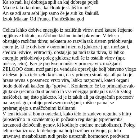
Ka so radi kaj dobrega spili an kaj dobrega pojeli.
Ma ne tako ku dons, ka člouk je slabš ku miš,
An se zdi sam sebi ljep samo če je suh ku štakuiš.
Iztok Mlakar, Od Franca Frančeškina god
Celica lahko dobiva energijo iz različnih virov, med katere štejemo
ogljikove hidrate, maščobne kisline in beljakovine. V telesu
obstajajo različna tkiva; nekatera so razvila tak sistem pridobivanja
energije, ki je odvisen v ogromni meri od glukoze (npr. možgani,
sredica ledvice, eritrociti), obstajajo pa tudi taka tkiva, ki lahko
energijo pridobivajo poleg glukoze tudi še iz ostalih virov (npr.
mišice, jetra). Ker je predvsem mišic v primerjavi z možgani
ZELOOO dosti, možgani pa vendarle opravljajo bolj bistveno vlogo
v telesu, je za telo zelo koristno, da v primeru stradanja ali pa ko je
hrana revna s posamezo vrsto vira, lahko razporedi, kateri organi
bodo dobivali kakšen tip “goriva”. Konkretno: če bo primanjkovalo
glukoze (recimo da stradamo in vsa energija prihaja iz naših zalog
maščobe), naj tisto glukozo, ki je iz takih ali pa drugačnih procesov
na razpolago, dobijo predvsem možgani, mišice pa naj se
prehranjujejo z maščobnimi kislinami.
V tem tekstu si bomo ogledali, kako telo to zadevo regulira s hitro
(alosterično in kovalentno) in počasno regulacijo (sprememba
izraznosti določenih genov, ki kodirajo encime metabolizma). Poleg
teh mehanizmov, ki delujejo na bolj bazičnem nivoju, pa telo
uravnava metabolizem tudi preko ustreznih hormonov, predvsem