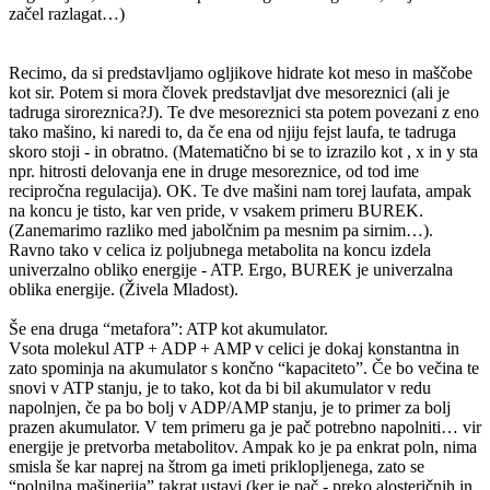
začel razlagat…)
Recimo, da si predstavljamo ogljikove hidrate kot meso in maščobe
kot sir. Potem si mora človek predstavljat dve mesoreznici (ali je
tadruga siroreznica?J). Te dve mesoreznici sta potem povezani z eno
tako mašino, ki naredi to, da če ena od njiju fejst laufa, te tadruga
skoro stoji - in obratno. (Matematično bi se to izrazilo kot , x in y sta
npr. hitrosti delovanja ene in druge mesoreznice, od tod ime
recipročna regulacija). OK. Te dve mašini nam torej laufata, ampak
na koncu je tisto, kar ven pride, v vsakem primeru BUREK.
(Zanemarimo razliko med jabolčnim pa mesnim pa sirnim…).
Ravno tako v celica iz poljubnega metabolita na koncu izdela
univerzalno obliko energije - ATP. Ergo, BUREK je univerzalna
oblika energije. (Živela Mladost).
Še ena druga “metafora”: ATP kot akumulator.
Vsota molekul ATP + ADP + AMP v celici je dokaj konstantna in
zato spominja na akumulator s končno “kapaciteto”. Če bo večina te
snovi v ATP stanju, je to tako, kot da bi bil akumulator v redu
napolnjen, če pa bo bolj v ADP/AMP stanju, je to primer za bolj
prazen akumulator. V tem primeru ga je pač potrebno napolniti… vir
energije je pretvorba metabolitov. Ampak ko je pa enkrat poln, nima
smisla še kar naprej na štrom ga imeti priklopljenega, zato se
“polnilna mašinerija” takrat ustavi (ker je pač - preko alosteričnih in