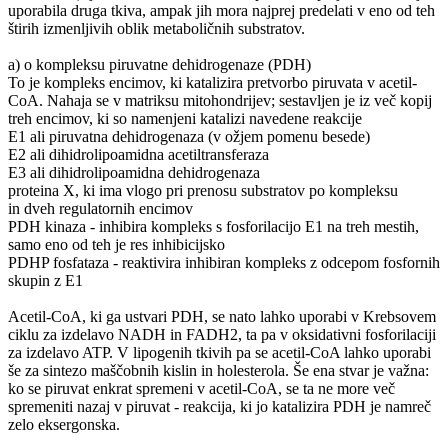
uporabila druga tkiva, ampak jih mora najprej predelati v eno od teh
štirih izmenljivih oblik metaboličnih substratov.
a) o kompleksu piruvatne dehidrogenaze (PDH)
To je kompleks encimov, ki katalizira pretvorbo piruvata v acetil-
CoA. Nahaja se v matriksu mitohondrijev; sestavljen je iz več kopij
treh encimov, ki so namenjeni katalizi navedene reakcije
E1 ali piruvatna dehidrogenaza (v ožjem pomenu besede)
E2 ali dihidrolipoamidna acetiltransferaza
E3 ali dihidrolipoamidna dehidrogenaza
proteina X, ki ima vlogo pri prenosu substratov po kompleksu
in dveh regulatornih encimov
PDH kinaza - inhibira kompleks s fosforilacijo E1 na treh mestih,
samo eno od teh je res inhibicijsko
PDHP fosfataza - reaktivira inhibiran kompleks z odcepom fosfornih
skupin z E1
Acetil-CoA, ki ga ustvari PDH, se nato lahko uporabi v Krebsovem
ciklu za izdelavo NADH in FADH2, ta pa v oksidativni fosforilaciji
za izdelavo ATP. V lipogenih tkivih pa se acetil-CoA lahko uporabi
še za sintezo maščobnih kislin in holesterola. Še ena stvar je važna:
ko se piruvat enkrat spremeni v acetil-CoA, se ta ne more več
spremeniti nazaj v piruvat - reakcija, ki jo katalizira PDH je namreč
zelo eksergonska.