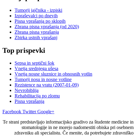
Tumorji jajčnika - izpiski
Izpraševalci po dnevih
Pisna vprašanja po sklopih
Zbrana pisna vprašanja (od 2020)
Zbrana pisna vprašanja
Zbirka ustnih vprašanj
Top prispevki
Sepsa in septični šok
Vnetja srednjega ušesa
Vnetja nosne sluznice in obnosnih votlin
Tumorji nosu in nosne votline
Rezistence na vratu (2007-01-09)
Nevrobiblija
Rehabilitacija po zlomu
Pisna vprašanja
Facebook
Twitter
Google+
Te strani predstavljajo informacijsko gradivo za študente medicine in
stomatologije in ne morejo nadomestiti obiska pri osebnem
zdravniku ali specialistu. Če menite, da potrebujete zdravniško