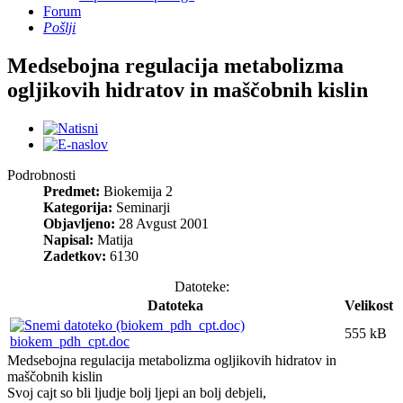
Forum
Pošlji
Medsebojna regulacija metabolizma
ogljikovih hidratov in maščobnih kislin
Podrobnosti
Predmet:
Biokemija 2
Kategorija:
Seminarji
Objavljeno:
28 Avgust 2001
Napisal:
Matija
Zadetkov:
6130
Datoteke:
Datoteka
Velikost
555 kB
biokem_pdh_cpt.doc
Medsebojna regulacija metabolizma ogljikovih hidratov in
maščobnih kislin
Svoj cajt so bli ljudje bolj ljepi an bolj debjeli,