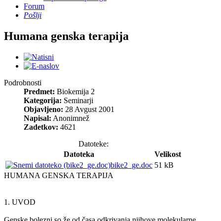
Forum
Pošlji
Humana genska terapija
Podrobnosti
Predmet:
Biokemija 2
Kategorija:
Seminarji
Objavljeno:
28 Avgust 2001
Napisal:
Anonimnež
Zadetkov:
4621
Datoteke:
Datoteka
Velikost
bike2_ge.doc
51 kB
HUMANA GENSKA TERAPIJA
1. UVOD
Genske bolezni so že od časa odkrivanja njihove molekularne