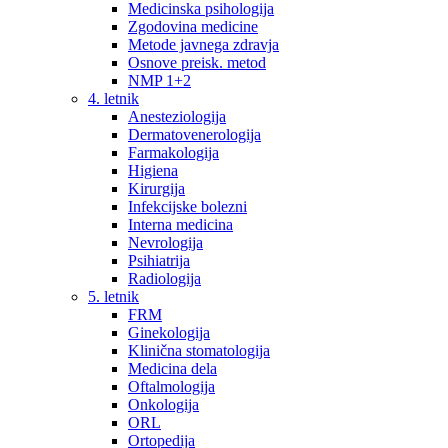
Medicinska psihologija
Zgodovina medicine
Metode javnega zdravja
Osnove preisk. metod
NMP 1+2
4. letnik
Anesteziologija
Dermatovenerologija
Farmakologija
Higiena
Kirurgija
Infekcijske bolezni
Interna medicina
Nevrologija
Psihiatrija
Radiologija
5. letnik
FRM
Ginekologija
Klinična stomatologija
Medicina dela
Oftalmologija
Onkologija
ORL
Ortopedija