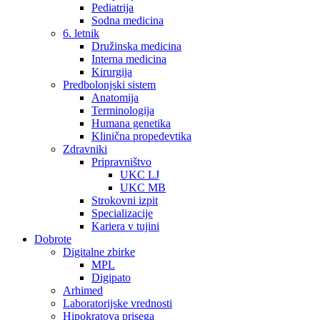
Pediatrija
Sodna medicina
6. letnik
Družinska medicina
Interna medicina
Kirurgija
Predbolonjski sistem
Anatomija
Terminologija
Humana genetika
Klinična propedevtika
Zdravniki
Pripravništvo
UKC LJ
UKC MB
Strokovni izpit
Specializacije
Kariera v tujini
Dobrote
Digitalne zbirke
MPL
Digipato
Arhimed
Laboratorijske vrednosti
Hipokratova prisega