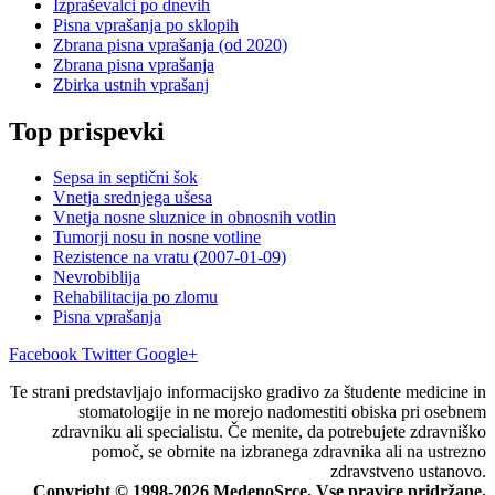
Izpraševalci po dnevih
Pisna vprašanja po sklopih
Zbrana pisna vprašanja (od 2020)
Zbrana pisna vprašanja
Zbirka ustnih vprašanj
Top prispevki
Sepsa in septični šok
Vnetja srednjega ušesa
Vnetja nosne sluznice in obnosnih votlin
Tumorji nosu in nosne votline
Rezistence na vratu (2007-01-09)
Nevrobiblija
Rehabilitacija po zlomu
Pisna vprašanja
Facebook
Twitter
Google+
Te strani predstavljajo informacijsko gradivo za študente medicine in
stomatologije in ne morejo nadomestiti obiska pri osebnem
zdravniku ali specialistu. Če menite, da potrebujete zdravniško
pomoč, se obrnite na izbranega zdravnika ali na ustrezno
zdravstveno ustanovo.
Copyright © 1998-2026 MedenoSrce. Vse pravice pridržane.