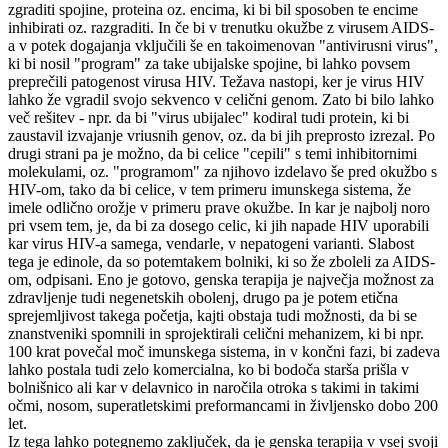
zgraditi spojine, proteina oz. encima, ki bi bil sposoben te encime
inhibirati oz. razgraditi. In če bi v trenutku okužbe z virusem AIDS-
a v potek dogajanja vključili še en takoimenovan "antivirusni virus",
ki bi nosil "program" za take ubijalske spojine, bi lahko povsem
preprečili patogenost virusa HIV. Težava nastopi, ker je virus HIV
lahko že vgradil svojo sekvenco v celični genom. Zato bi bilo lahko
več rešitev - npr. da bi "virus ubijalec" kodiral tudi protein, ki bi
zaustavil izvajanje vriusnih genov, oz. da bi jih preprosto izrezal. Po
drugi strani pa je možno, da bi celice "cepili" s temi inhibitornimi
molekulami, oz. "programom" za njihovo izdelavo še pred okužbo s
HIV-om, tako da bi celice, v tem primeru imunskega sistema, že
imele odlično orožje v primeru prave okužbe. In kar je najbolj noro
pri vsem tem, je, da bi za dosego celic, ki jih napade HIV uporabili
kar virus HIV-a samega, vendarle, v nepatogeni varianti. Slabost
tega je edinole, da so potemtakem bolniki, ki so že zboleli za AIDS-
om, odpisani. Eno je gotovo, genska terapija je največja možnost za
zdravljenje tudi negenetskih obolenj, drugo pa je potem etična
sprejemljivost takega početja, kajti obstaja tudi možnosti, da bi se
znanstveniki spomnili in sprojektirali celični mehanizem, ki bi npr.
100 krat povečal moč imunskega sistema, in v končni fazi, bi zadeva
lahko postala tudi zelo komercialna, ko bi bodoča starša prišla v
bolnišnico ali kar v delavnico in naročila otroka s takimi in takimi
očmi, nosom, superatletskimi preformancami in življensko dobo 200
let.
Iz tega lahko potegnemo zaključek, da je genska terapija v vsej svoji