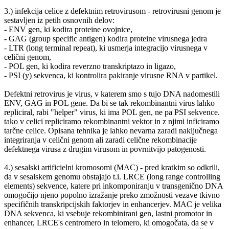
3.) infekcija celice z defektnim retrovirusom - retrovirusni genom je
sestavljen iz petih osnovnih delov:
- ENV gen, ki kodira proteine ovojnice,
- GAG (group specific antigen) kodira proteine virusnega jedra
- LTR (long terminal repeat), ki usmerja integracijo virusnega v
celični genom,
- POL gen, ki kodira reverzno transkriptazo in ligazo,
- PSI (y) sekvenca, ki kontrolira pakiranje virusne RNA v partikel.
Defektni retrovirus je virus, v katerem smo s tujo DNA nadomestili
ENV, GAG in POL gene. Da bi se tak rekombinantni virus lahko
repliciral, rabi "helper" virus, ki ima POL gen, ne pa PSI sekvence.
tako v celici repliciramo rekombinantni vektor in z njimi inficiramo
tarčne celice. Opisana tehnika je lahko nevarna zaradi naključnega
integriranja v celični genom ali zaradi celične rekombinacije
defektnega virusa z drugim virusom in povrnitvijo patogenosti.
4.) sesalski artificielni kromosomi (MAC) - pred kratkim so odkrili,
da v sesalskem genomu obstajajo t.i. LRCE (long range controlling
elements) sekvence, katere pri inkomponiranju v transgenično DNA
omogočijo njeno popolno izražanje preko zmožnosti vezave tkivno
specifičnih transkripcijskih faktorjev in enhancerjev. MAC je velika
DNA sekvenca, ki vsebuje rekombinirani gen, lastni promotor in
enhancer, LRCE's centromero in telomero, ki omogočata, da se v