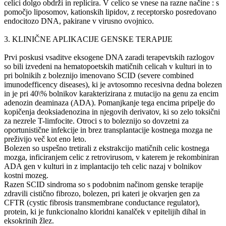
celici dolgo obdrži in replicira. V celico se vnese na razne načine : s
pomočjo liposomov, kationskih lipidov, z receptorsko posredovano
endocitozo DNA, pakirane v virusno ovojnico.
3. KLINIČNE APLIKACIJE GENSKE TERAPIJE
Prvi poskusi vsaditve eksogene DNA zaradi terapevtskih razlogov
so bili izvedeni na hematopoetskih matičnih celicah v kulturi in to
pri bolnikih z boleznijo imenovano SCID (severe combined
imunodefficency diseases), ki je avtosomno recesivna dedna bolezen
in je pri 40\% bolnikov karakterizirana z mutacijo na genu za encim
adenozin deaminaza (ADA). Pomanjkanje tega encima pripelje do
kopičenja deoksiadenozina in njegovih derivatov, ki so zelo toksični
za nezrele T-limfocite. Otroci s to boleznijo so dovzetni za
oportunistične infekcije in brez transplantacije kostnega mozga ne
preživijo več kot eno leto.
Bolezen so uspešno tretirali z ekstrakcijo matičnih celic kostnega
mozga, inficiranjem celic z retrovirusom, v katerem je rekombiniran
ADA gen v kulturi in z implantacijo teh celic nazaj v bolnikov
kostni mozeg.
Razen SCID sindroma so s podobnim načinom genske terapije
zdravili cistično fibrozo, bolezen, pri kateri je okvarjen gen za
CFTR (cystic fibrosis transmembrane conductance regulator),
protein, ki je funkcionalno kloridni kanalček v epitelijih dihal in
eksokrinih žlez.