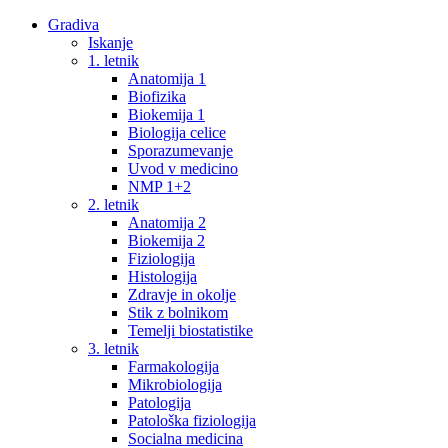
Gradiva
Iskanje
1. letnik
Anatomija 1
Biofizika
Biokemija 1
Biologija celice
Sporazumevanje
Uvod v medicino
NMP 1+2
2. letnik
Anatomija 2
Biokemija 2
Fiziologija
Histologija
Zdravje in okolje
Stik z bolnikom
Temelji biostatistike
3. letnik
Farmakologija
Mikrobiologija
Patologija
Patološka fiziologija
Socialna medicina