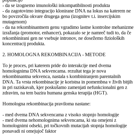
- da se izognemo imunološki inkompatibilnosti produkta
- da zagotovimo integracijo klonirane DNA na lokus na katerem ne
bo povzročila okvare drugega gena (izognitev t.i. insercijskim
mutagenom)
- da na rekombinantnem genu vgradimo lastne kontrolne mehanizme
izražanja (promotor, enhancer), pokazalo se je namreč tudi to, da če
rekombinirani gen ne vsebuje intronov, ne dosežemo fizioloških
koncentracij produkta.
2. HOMOLOGNA REKOMBINACIJA - METODE
To je proces, pri katerem pride do interakcije med dvema
homolognima DNA sekvencama. rezultat tega je nova
rekombinantna sekvenca, nastala s kombiniranjem parentalnih
DNA. Ta vrsta rekombinacije je koristna in pomembna v živih bitjih
in pri raziskavah, kjer poskušamo zamenjati nefunkcionalni gen z
zdravim, na tem bazira humana genska terapija (HGT).
Homologna rekombinacija praviloma nastane:
- med dvema DNA sekvencama z visoko stopnjo homologije
- med dvema nehomolognima sekvencama, ki sta omejeni z
homolognimi odseki, pri točkovnih mutacijah stopnja homologije
ponavadi ni omejujoč faktor