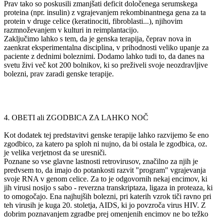
Prav tako so poskusili zmanjšati deficit določenega serumskega
proteina (npr. insulin) z vgrajevanjem rekombinantnega gena za ta
protein v druge celice (keratinociti, fibroblasti...), njihovim
razmnoževanjem v kulturi in reimplantacijo.
Zaključimo lahko s tem, da je genska terapija, čeprav nova in
zaenkrat eksperimentalna disciplina, v prihodnosti veliko upanje za
paciente z dednimi boleznimi. Dodamo lahko tudi to, da danes na
svetu živi več kot 200 bolnikov, ki so preživeli svoje neozdravljive
bolezni, prav zaradi genske terapije.
4. OBETI ali ZGODBICA ZA LAHKO NOČ
Kot dodatek tej predstavitvi genske terapije lahko razvijemo še eno
zgodbico, za katero pa sploh ni nujno, da bi ostala le zgodbica, oz.
je velika verjetnost da se uresniči.
Poznane so vse glavne lastnosti retrovirusov, značilno za njih je
predvsem to, da imajo do potankosti razvit "program" vgrajevanja
svoje RNA v genom celice. Za to je odgovornih nekaj encimov, ki
jih virusi nosijo s sabo - reverzna transkriptaza, ligaza in proteaza, ki
to omogočajo. Ena najhujših bolezni, pri katerih vzrok tiči ravno pri
teh virusih je kuga 20. stoletja, AIDS, ki jo povzroča virus HIV. Z
dobrim poznavanjem zgradbe prej omenjenih encimov ne bo težko