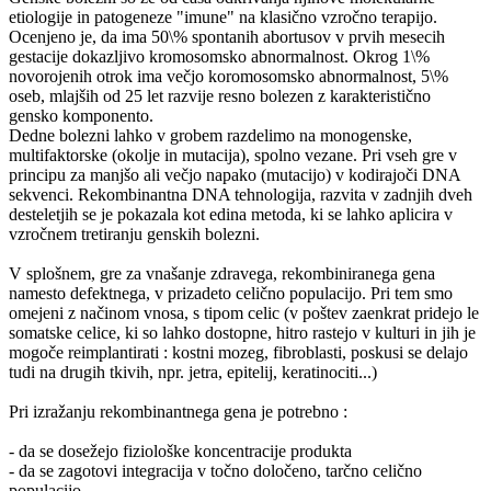
etiologije in patogeneze "imune" na klasično vzročno terapijo.
Ocenjeno je, da ima 50\% spontanih abortusov v prvih mesecih
gestacije dokazljivo kromosomsko abnormalnost. Okrog 1\%
novorojenih otrok ima večjo koromosomsko abnormalnost, 5\%
oseb, mlajših od 25 let razvije resno bolezen z karakteristično
gensko komponento.
Dedne bolezni lahko v grobem razdelimo na monogenske,
multifaktorske (okolje in mutacija), spolno vezane. Pri vseh gre v
principu za manjšo ali večjo napako (mutacijo) v kodirajoči DNA
sekvenci. Rekombinantna DNA tehnologija, razvita v zadnjih dveh
desteletjih se je pokazala kot edina metoda, ki se lahko aplicira v
vzročnem tretiranju genskih bolezni.
V splošnem, gre za vnašanje zdravega, rekombiniranega gena
namesto defektnega, v prizadeto celično populacijo. Pri tem smo
omejeni z načinom vnosa, s tipom celic (v poštev zaenkrat pridejo le
somatske celice, ki so lahko dostopne, hitro rastejo v kulturi in jih je
mogoče reimplantirati : kostni mozeg, fibroblasti, poskusi se delajo
tudi na drugih tkivih, npr. jetra, epitelij, keratinociti...)
Pri izražanju rekombinantnega gena je potrebno :
- da se dosežejo fiziološke koncentracije produkta
- da se zagotovi integracija v točno določeno, tarčno celično
populacijo