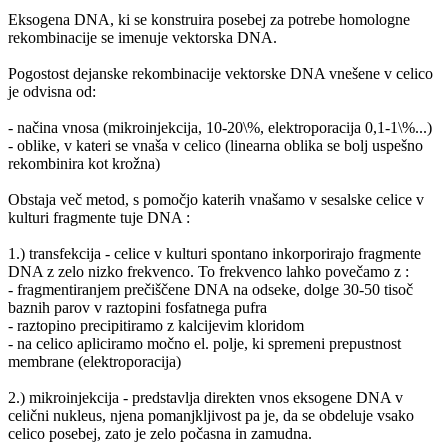
Eksogena DNA, ki se konstruira posebej za potrebe homologne
rekombinacije se imenuje vektorska DNA.
Pogostost dejanske rekombinacije vektorske DNA vnešene v celico
je odvisna od:
- načina vnosa (mikroinjekcija, 10-20\%, elektroporacija 0,1-1\%...)
- oblike, v kateri se vnaša v celico (linearna oblika se bolj uspešno
rekombinira kot krožna)
Obstaja več metod, s pomočjo katerih vnašamo v sesalske celice v
kulturi fragmente tuje DNA :
1.) transfekcija - celice v kulturi spontano inkorporirajo fragmente
DNA z zelo nizko frekvenco. To frekvenco lahko povečamo z :
- fragmentiranjem prečiščene DNA na odseke, dolge 30-50 tisoč
baznih parov v raztopini fosfatnega pufra
- raztopino precipitiramo z kalcijevim kloridom
- na celico apliciramo močno el. polje, ki spremeni prepustnost
membrane (elektroporacija)
2.) mikroinjekcija - predstavlja direkten vnos eksogene DNA v
celični nukleus, njena pomanjkljivost pa je, da se obdeluje vsako
celico posebej, zato je zelo počasna in zamudna.