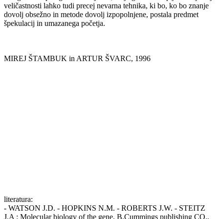
veličastnosti lahko tudi precej nevarna tehnika, ki bo, ko bo znanje
dovolj obsežno in metode dovolj izpopolnjene, postala predmet
špekulacij in umazanega početja.
MIREJ ŠTAMBUK in ARTUR ŠVARC, 1996
literatura:
- WATSON J.D. - HOPKINS N.M. - ROBERTS J.W. - STEITZ
J.A : Molecular biology of the gene, B.Cummings publishing CO.,