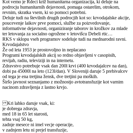
Kot vemo je Rdeci križ humanitarna organizacija, ki deluje na
podrocju humanitarnih dejavnosti, pomaga ostarelim, otrokom,
revnim, skratka vsem, ki so pomoci potrebni.
Deluje tudi na številnih drugih podrocjih kot so: krvodajalske akcije,
poucevenje laikov prve pomoci, službe za poizvedovanje,
informativne dejavnosti, organiziranje taborov in krožkov za mlade
ter letovanja za socialno ogrožene v letovišcu Debeli rtic…
RKS v sklopu vseh programov sodeluje tudi na mednarodni ravni.
Krvodajalstvo
Že od leta 1953 je prostovoljno in neplacano
Programi krvodajalskih akcij so redno objavljeni v casopisih,
revijah, radiu, televiziji in na internetu.
Zdravstvo potrebuje vsak dan 200l krvi (400 krvodajalcev na dan),
dobi pa 45000l na leto (123l/dan). V Sloveniji daruje 5 prebivalcev
od tega je ena tretjina žensk, dve tretjini pa moških.
Širšo javnost seznanjamo z možnostjo avtotransfuzije kot varnim
nacinom zdravljenja z lastno krvjo.
Kri lahko daruje vsak, ki:
je dobrega zdravja,
med 18 in 65 let starosti,
tehta vsaj 50 kg,
zadnje mesece ni imel vecje operacije,
v zadnjem letu ni prejel transfuzije,