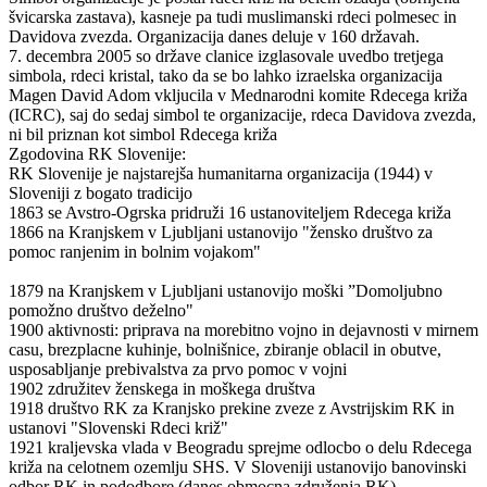
švicarska zastava), kasneje pa tudi muslimanski rdeci polmesec in
Davidova zvezda. Organizacija danes deluje v 160 državah.
7. decembra 2005 so države clanice izglasovale uvedbo tretjega
simbola, rdeci kristal, tako da se bo lahko izraelska organizacija
Magen David Adom vkljucila v Mednarodni komite Rdecega križa
(ICRC), saj do sedaj simbol te organizacije, rdeca Davidova zvezda,
ni bil priznan kot simbol Rdecega križa
Zgodovina RK Slovenije:
RK Slovenije je najstarejša humanitarna organizacija (1944) v
Sloveniji z bogato tradicijo
1863 se Avstro-Ogrska pridruži 16 ustanoviteljem Rdecega križa
1866 na Kranjskem v Ljubljani ustanovijo "žensko društvo za
pomoc ranjenim in bolnim vojakom"
1879 na Kranjskem v Ljubljani ustanovijo moški ”Domoljubno
pomožno društvo deželno"
1900 aktivnosti: priprava na morebitno vojno in dejavnosti v mirnem
casu, brezplacne kuhinje, bolnišnice, zbiranje oblacil in obutve,
usposabljanje prebivalstva za prvo pomoc v vojni
1902 združitev ženskega in moškega društva
1918 društvo RK za Kranjsko prekine zveze z Avstrijskim RK in
ustanovi "Slovenski Rdeci križ"
1921 kraljevska vlada v Beogradu sprejme odlocbo o delu Rdecega
križa na celotnem ozemlju SHS. V Sloveniji ustanovijo banovinski
odbor RK in pododbore (danes obmocna združenja RK)