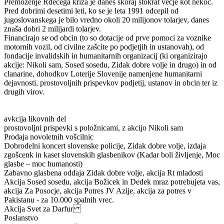
Premoženje Rdecega križa je danes skoraj stokrat vecje kot nekoc.
Pred dobrimi desetimi leti, ko se je leta 1991 odcepil od
jugoslovanskega je bilo vredno okoli 20 milijonov tolarjev, danes
znaša dobri 2 milijardi tolarjev.
Financirajo se od obcin (to so dotacije od prve pomoci za voznike
motornih vozil, od civilne zašcite po podjetjih in ustanovah), od
fondacije invalidskih in humanitarnih organizacij (ki organizirajo
akcije: Nikoli sam, Sosed sosedu, Zidak dobre volje in drugo) in od
clanarine, dohodkov Loterije Slovenije namenjene humanitarni
dejavnosti, prostovoljnih prispevkov podjetij, ustanov in obcin ter iz
drugih virov.
avkcija likovnih del
prostovoljni prispevki s položnicami, z akcijo Nikoli sam
Prodaja novoletnih vošcilnic
Dobrodelni koncert slovenske policije, Zidak dobre volje, izdaja
zgošcenk in kaset slovenskih glasbenikov (Kadar boli življenje, Moc
glasbe – moc humanosti)
Zabavno glasbena oddaja Zidak dobre volje, akcija Rt mladosti
Akcija Sosed sosedu, akcija Božicek in Dedek mraz potrebujeta vas,
akcija Za Posocje, akcija Potres JV Azije, akcija za potres v
Pakistanu - za 10.000 spalnih vrec.
Akcija Svet za Darfur
Poslanstvo