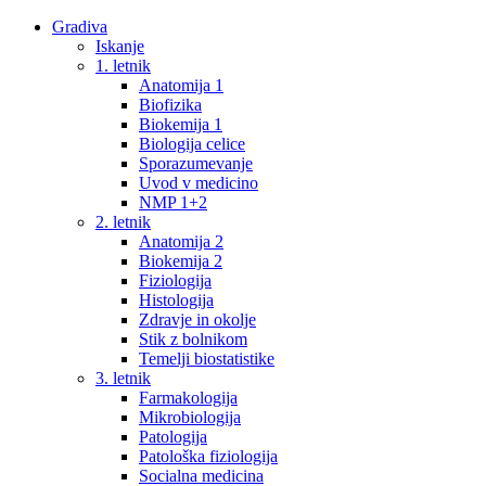
Gradiva
Iskanje
1. letnik
Anatomija 1
Biofizika
Biokemija 1
Biologija celice
Sporazumevanje
Uvod v medicino
NMP 1+2
2. letnik
Anatomija 2
Biokemija 2
Fiziologija
Histologija
Zdravje in okolje
Stik z bolnikom
Temelji biostatistike
3. letnik
Farmakologija
Mikrobiologija
Patologija
Patološka fiziologija
Socialna medicina