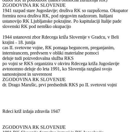
ZGODOVINA RK SLOVENIJE
1941 razpad stare Jugoslavije; društva RK so razpušcena. Okupator
formira nova društva RK, pod njegovim nadzorom. Italijani
ustanovijo RK Ljubljanske pokrajine. Po kapitulaciji Italije pade
slovenski RK pod nemško okupacijo
1944 ustanovni zbor Rdecega križa Slovenije v Gradcu, v Beli
krajini - 18. junija
cas II. svetovne vojne, RK pomaga beguncem, preganjanim,
internirancem, predvsem v obliki materialne pomoci
deluje tudi poizvedovalna služba RKS
po vojni se RKS organizira v okviru Rdecega križa Jugoslavije
avtonomno deluje do leta 1991, ko Slovenija razglasi svojo
samostojnost in suverenost
ZGODOVINA RK SLOVENIJE
dr. Drago Marušic, prvi predsednik RKS po II. svetovni vojni
Rdeci križ izdaja zdravila 1947
ZGODOVINA RK SLOVENIJE