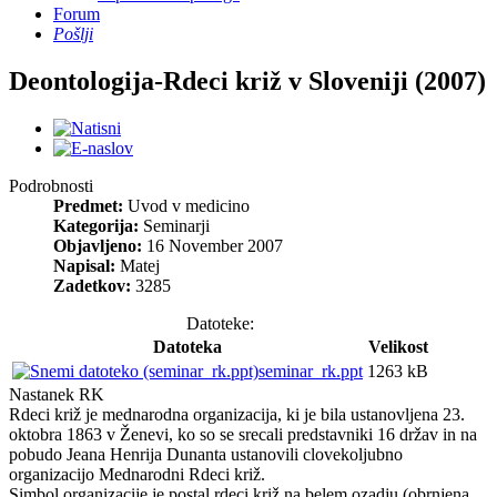
Forum
Pošlji
Deontologija-Rdeci križ v Sloveniji (2007)
Podrobnosti
Predmet:
Uvod v medicino
Kategorija:
Seminarji
Objavljeno:
16 November 2007
Napisal:
Matej
Zadetkov:
3285
Datoteke:
Datoteka
Velikost
seminar_rk.ppt
1263 kB
Nastanek RK
Rdeci križ je mednarodna organizacija, ki je bila ustanovljena 23.
oktobra 1863 v Ženevi, ko so se srecali predstavniki 16 držav in na
pobudo Jeana Henrija Dunanta ustanovili clovekoljubno
organizacijo Mednarodni Rdeci križ.
Simbol organizacije je postal rdeci križ na belem ozadju (obrnjena