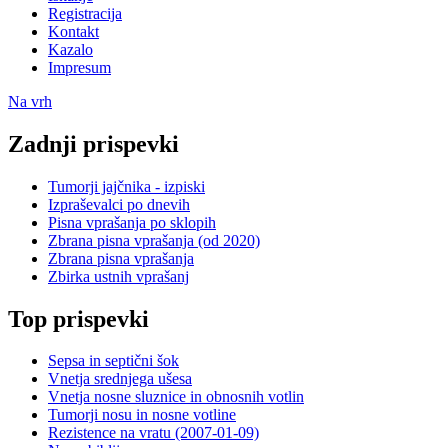
Registracija
Kontakt
Kazalo
Impresum
Na vrh
Zadnji prispevki
Tumorji jajčnika - izpiski
Izpraševalci po dnevih
Pisna vprašanja po sklopih
Zbrana pisna vprašanja (od 2020)
Zbrana pisna vprašanja
Zbirka ustnih vprašanj
Top prispevki
Sepsa in septični šok
Vnetja srednjega ušesa
Vnetja nosne sluznice in obnosnih votlin
Tumorji nosu in nosne votline
Rezistence na vratu (2007-01-09)