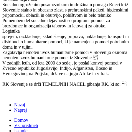
Socialno ogroženim posameznikom in družinam pomaga Rdeci križ
Slovenije stalno in obcasno zlasti s prehranskimi paketi, higienskimi
pripomocki, oblacili in obutvijo, pohištvom in belo tehniko.
Pomemben del socialne dejavnosti so programi pomoci za
brezdomce in organizacija taborov in letovanj za otroke.
Logistika
sprejem, razkladanje, skladišcenje, pripravo, nakladanje, transport in
distribucijo humanitarne pomoci, ki je namenjena pomoci potrebnim
doma in v tujini.
Zagotavlja nemoten uvoz humanitarne pomoci v Slovenijo oziroma
nemoten izvoz humanitarne pomoci iz Slovenije.
V zadnjih letih, od leta 2000 do sedaj, je poslal konvoj pomoci v
Zvezno republiko Jugoslavijo, Indijo, Afganistan, Bosno in
Hercegovino, na Poljsko, države na jugu Afrike in v Irak.
RK Slovenije se drži TEMELJNIH NACEL gibanja RK, ki so:
Nazaj
Naprej
Domov
Vsi predmeti
Iskanje