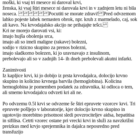
moški, ki vsaj tri mesece ni daroval krvi,
ženska, ki vsaj štiri mesece ni darovala krvi in v zadnjem letu ni bila
noseca. Pocutiti se morate zdravi! Pred odvzemom
lahko pojeste lahek nemasten obrok, npr. kruh z marmelado, caj, sok
ali kavo. Na krvodajalsko akcijo ne prihajajte tešci.
Kri ne morejo darovati vsi, ki:
imajo hujša obolenja srca,
imajo ali so imeli maligne (rakave) bolezni,
sodijo v rizicno skupino za prenos bolezni,
imajo sladkorno bolezen, ki jo uravnavajo z insulinom,
prebolevajo ali so v zadnjih 14- ih dneh prebolevali akutni infarkt.
Zanimivosti
Iz kapljice krvi, ki jo dobijo iz prsta krvodajalca, dolocijo krvno
skupino in kolicino krvnega barvila (hemoglobina). Kolicina
hemoglobina je pomemben podatek za zdravnika, ki odloca o tem,
ali smemo krvodajalcu odvzeti kri ali ne.
Po odvzemu 0.5l krvi se odvzeme še štiri epruvete vzorcev krvi. Tri
epruvete pošljejo v laboratorije, kjer dolocijo krvno skupino in
ugotovijo morebitno prisotnost sledi povzrociteljev aidsa, hepatitisa
in sifilisa. Cetrti vzorec ostane pri vrecki krvi in služi za navzkrižni
preizkus med krvjo sprejemnika in dajalca neposredno pred
transfuzijo