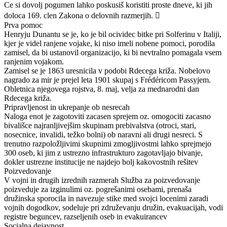
Ce si dovolj pogumen lahko poskusiš koristiti proste dneve, ki jih
doloca 169. clen Zakona o delovnih razmerjih. 
Prva pomoc
Henryju Dunantu se je, ko je bil ocividec bitke pri Solferinu v Italiji,
kjer je videl ranjene vojake, ki niso imeli nobene pomoci, porodila
zamisel, da bi ustanovil organizacijo, ki bi nevtralno pomagala vsem
ranjenim vojakom.
Zamisel se je 1863 uresnicila v podobi Rdecega križa. Nobelovo
nagrado za mir je prejel leta 1901 skupaj s Frédéricom Passyjem.
Obletnica njegovega rojstva, 8. maj, velja za mednarodni dan
Rdecega križa.
Pripravljenost in ukrepanje ob nesrecah
Naloga enot je zagotoviti zacasen sprejem oz. omogociti zacasno
bivališce najranljivejšim skupinam prebivalstva (otroci, stari,
nosecnice, invalidi, težko bolni) ob naravni ali drugi nesreci. S
trenutno razpoložljivimi skupnimi zmogljivostmi lahko sprejmejo
300 oseb, ki jim z ustrezno infrastrukturo zagotavljajo bivanje,
dokler ustrezne institucije ne najdejo bolj kakovostnih rešitev
Poizvedovanje
V vojni in drugih izrednih razmerah Služba za poizvedovanje
poizveduje za izginulimi oz. pogrešanimi osebami, prenaša
družinska sporocila in navezuje stike med svojci locenimi zaradi
vojnih dogodkov, sodeluje pri združevanju družin, evakuacijah, vodi
registre beguncev, razseljenih oseb in evakuirancev
Socialna dejavnost