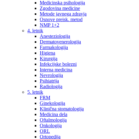
Medicinska psihologija
Zgodovina medicine
Metode javnega zdravja
Osnove preisk. metod
NMP 1+2
4. letnik
Anesteziologija
Dermatovenerologija
Farmakologija
Higiena
Kirurgija
Infekcijske bolezni
Interna medicina
Nevrologija
Psihiatrija
Radiologija
5. letnik
FRM
Ginekologija
Klinična stomatologija
Medicina dela
Oftalmologija
Onkologija
ORL
Ortopedija