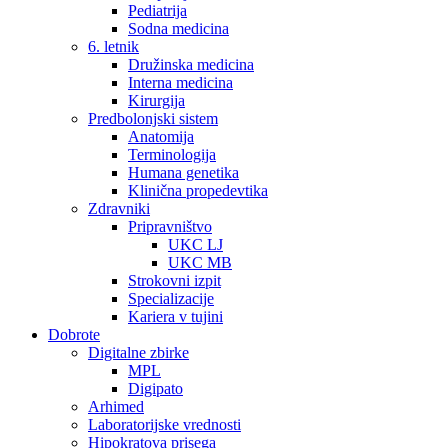
Pediatrija
Sodna medicina
6. letnik
Družinska medicina
Interna medicina
Kirurgija
Predbolonjski sistem
Anatomija
Terminologija
Humana genetika
Klinična propedevtika
Zdravniki
Pripravništvo
UKC LJ
UKC MB
Strokovni izpit
Specializacije
Kariera v tujini
Dobrote
Digitalne zbirke
MPL
Digipato
Arhimed
Laboratorijske vrednosti
Hipokratova prisega