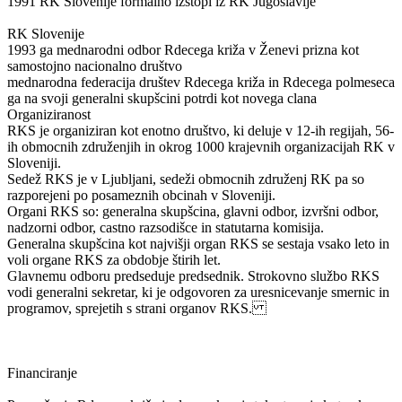
1991 RK Slovenije formalno izstopi iz RK Jugoslavije
RK Slovenije
1993 ga mednarodni odbor Rdecega križa v Ženevi prizna kot
samostojno nacionalno društvo
mednarodna federacija društev Rdecega križa in Rdecega polmeseca
ga na svoji generalni skupšcini potrdi kot novega clana
Organiziranost
RKS je organiziran kot enotno društvo, ki deluje v 12-ih regijah, 56-
ih obmocnih združenjih in okrog 1000 krajevnih organizacijah RK v
Sloveniji.
Sedež RKS je v Ljubljani, sedeži obmocnih združenj RK pa so
razporejeni po posameznih obcinah v Sloveniji.
Organi RKS so: generalna skupšcina, glavni odbor, izvršni odbor,
nadzorni odbor, castno razsodišce in statutarna komisija.
Generalna skupšcina kot najvišji organ RKS se sestaja vsako leto in
voli organe RKS za obdobje štirih let.
Glavnemu odboru predseduje predsednik. Strokovno službo RKS
vodi generalni sekretar, ki je odgovoren za uresnicevanje smernic in
programov, sprejetih s strani organov RKS.
Financiranje