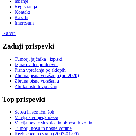
Iskanje
Registracija
Kontakt
Kazalo
Impresum
Na vrh
Zadnji prispevki
Tumorji jajčnika - izpiski
Izpraševalci po dnevih
Pisna vprašanja po sklopih
Zbrana pisna vprašanja (od 2020)
Zbrana pisna vprašanja
Zbirka ustnih vprašanj
Top prispevki
Sepsa in septični šok
Vnetja srednjega ušesa
Vnetja nosne sluznice in obnosnih votlin
Tumorji nosu in nosne votline
Rezistence na vratu (2007-01-09)