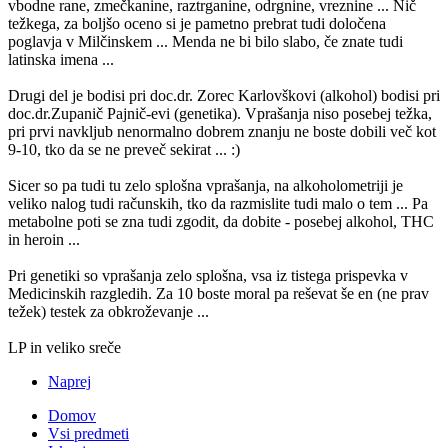
vbodne rane, zmečkanine, raztrganine, odrgnine, vreznine ... Nič
težkega, za boljšo oceno si je pametno prebrat tudi določena
poglavja v Milčinskem ... Menda ne bi bilo slabo, če znate tudi
latinska imena ...
Drugi del je bodisi pri doc.dr. Zorec Karlovškovi (alkohol) bodisi pri
doc.dr.Zupanič Pajnič-evi (genetika). Vprašanja niso posebej težka,
pri prvi navkljub nenormalno dobrem znanju ne boste dobili več kot
9-10, tko da se ne preveč sekirat ... :)
Sicer so pa tudi tu zelo splošna vprašanja, na alkoholometriji je
veliko nalog tudi računskih, tko da razmislite tudi malo o tem ... Pa
metabolne poti se zna tudi zgodit, da dobite - posebej alkohol, THC
in heroin ...
Pri genetiki so vprašanja zelo splošna, vsa iz tistega prispevka v
Medicinskih razgledih. Za 10 boste moral pa reševat še en (ne prav
težek) testek za obkroževanje ...
LP in veliko sreče
Naprej
Domov
Vsi predmeti