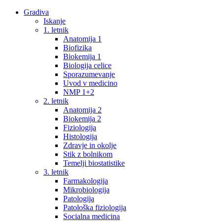
Gradiva
Iskanje
1. letnik
Anatomija 1
Biofizika
Biokemija 1
Biologija celice
Sporazumevanje
Uvod v medicino
NMP 1+2
2. letnik
Anatomija 2
Biokemija 2
Fiziologija
Histologija
Zdravje in okolje
Stik z bolnikom
Temelji biostatistike
3. letnik
Farmakologija
Mikrobiologija
Patologija
Patološka fiziologija
Socialna medicina