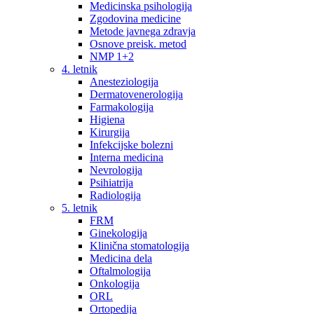
Medicinska psihologija
Zgodovina medicine
Metode javnega zdravja
Osnove preisk. metod
NMP 1+2
4. letnik
Anesteziologija
Dermatovenerologija
Farmakologija
Higiena
Kirurgija
Infekcijske bolezni
Interna medicina
Nevrologija
Psihiatrija
Radiologija
5. letnik
FRM
Ginekologija
Klinična stomatologija
Medicina dela
Oftalmologija
Onkologija
ORL
Ortopedija