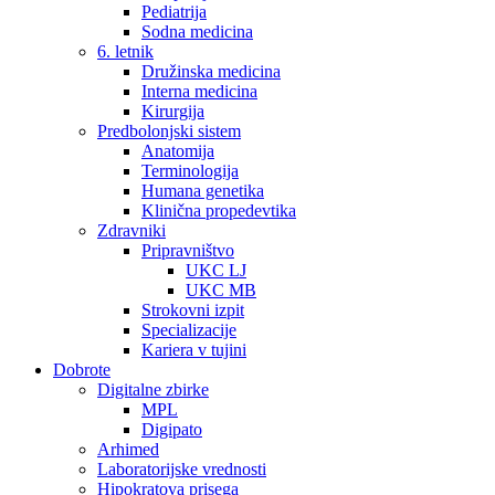
Pediatrija
Sodna medicina
6. letnik
Družinska medicina
Interna medicina
Kirurgija
Predbolonjski sistem
Anatomija
Terminologija
Humana genetika
Klinična propedevtika
Zdravniki
Pripravništvo
UKC LJ
UKC MB
Strokovni izpit
Specializacije
Kariera v tujini
Dobrote
Digitalne zbirke
MPL
Digipato
Arhimed
Laboratorijske vrednosti
Hipokratova prisega