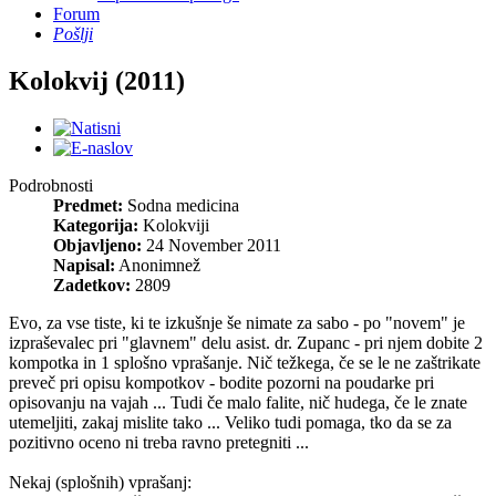
Forum
Pošlji
Kolokvij (2011)
Podrobnosti
Predmet:
Sodna medicina
Kategorija:
Kolokviji
Objavljeno:
24 November 2011
Napisal:
Anonimnež
Zadetkov:
2809
Evo, za vse tiste, ki te izkušnje še nimate za sabo - po "novem" je
izpraševalec pri "glavnem" delu asist. dr. Zupanc - pri njem dobite 2
kompotka in 1 splošno vprašanje. Nič težkega, če se le ne zaštrikate
preveč pri opisu kompotkov - bodite pozorni na poudarke pri
opisovanju na vajah ... Tudi če malo falite, nič hudega, če le znate
utemeljiti, zakaj mislite tako ... Veliko tudi pomaga, tko da se za
pozitivno oceno ni treba ravno pretegniti ...
Nekaj (splošnih) vprašanj: