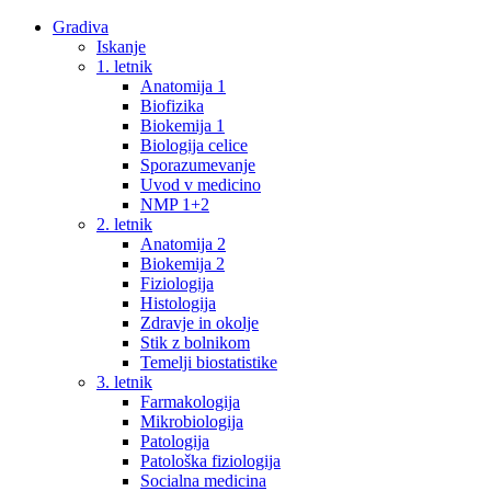
Gradiva
Iskanje
1. letnik
Anatomija 1
Biofizika
Biokemija 1
Biologija celice
Sporazumevanje
Uvod v medicino
NMP 1+2
2. letnik
Anatomija 2
Biokemija 2
Fiziologija
Histologija
Zdravje in okolje
Stik z bolnikom
Temelji biostatistike
3. letnik
Farmakologija
Mikrobiologija
Patologija
Patološka fiziologija
Socialna medicina