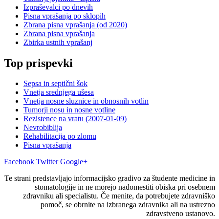
Izpraševalci po dnevih
Pisna vprašanja po sklopih
Zbrana pisna vprašanja (od 2020)
Zbrana pisna vprašanja
Zbirka ustnih vprašanj
Top prispevki
Sepsa in septični šok
Vnetja srednjega ušesa
Vnetja nosne sluznice in obnosnih votlin
Tumorji nosu in nosne votline
Rezistence na vratu (2007-01-09)
Nevrobiblija
Rehabilitacija po zlomu
Pisna vprašanja
Facebook
Twitter
Google+
Te strani predstavljajo informacijsko gradivo za študente medicine in
stomatologije in ne morejo nadomestiti obiska pri osebnem
zdravniku ali specialistu. Če menite, da potrebujete zdravniško
pomoč, se obrnite na izbranega zdravnika ali na ustrezno
zdravstveno ustanovo.