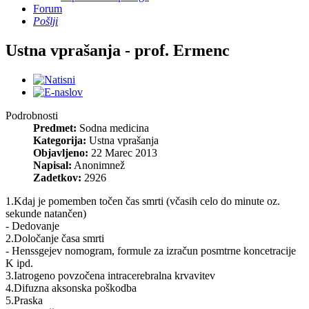
Forum
Pošlji
Ustna vprašanja - prof. Ermenc
Podrobnosti
Predmet:
Sodna medicina
Kategorija:
Ustna vprašanja
Objavljeno:
22 Marec 2013
Napisal:
Anonimnež
Zadetkov:
2926
1.Kdaj je pomemben točen čas smrti (včasih celo do minute oz.
sekunde natančen)
- Dedovanje
2.Določanje časa smrti
- Henssgejev nomogram, formule za izračun posmtrne koncetracije
K ipd.
3.Iatrogeno povzočena intracerebralna krvavitev
4.Difuzna aksonska poškodba
5.Praska