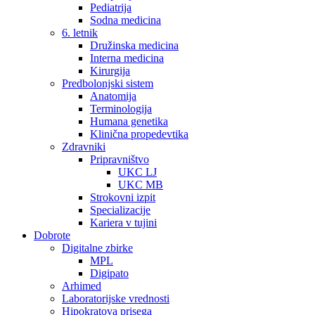
Pediatrija
Sodna medicina
6. letnik
Družinska medicina
Interna medicina
Kirurgija
Predbolonjski sistem
Anatomija
Terminologija
Humana genetika
Klinična propedevtika
Zdravniki
Pripravništvo
UKC LJ
UKC MB
Strokovni izpit
Specializacije
Kariera v tujini
Dobrote
Digitalne zbirke
MPL
Digipato
Arhimed
Laboratorijske vrednosti
Hipokratova prisega