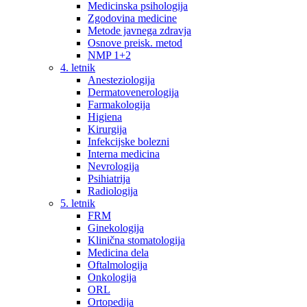
Medicinska psihologija
Zgodovina medicine
Metode javnega zdravja
Osnove preisk. metod
NMP 1+2
4. letnik
Anesteziologija
Dermatovenerologija
Farmakologija
Higiena
Kirurgija
Infekcijske bolezni
Interna medicina
Nevrologija
Psihiatrija
Radiologija
5. letnik
FRM
Ginekologija
Klinična stomatologija
Medicina dela
Oftalmologija
Onkologija
ORL
Ortopedija