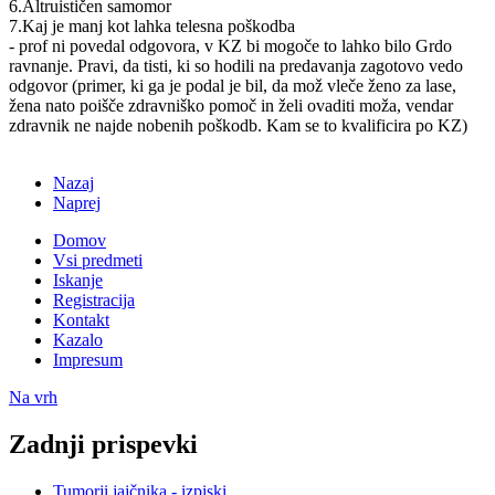
6.Altruističen samomor
7.Kaj je manj kot lahka telesna poškodba
- prof ni povedal odgovora, v KZ bi mogoče to lahko bilo Grdo
ravnanje. Pravi, da tisti, ki so hodili na predavanja zagotovo vedo
odgovor (primer, ki ga je podal je bil, da mož vleče ženo za lase,
žena nato poišče zdravniško pomoč in želi ovaditi moža, vendar
zdravnik ne najde nobenih poškodb. Kam se to kvalificira po KZ)
Nazaj
Naprej
Domov
Vsi predmeti
Iskanje
Registracija
Kontakt
Kazalo
Impresum
Na vrh
Zadnji prispevki
Tumorji jajčnika - izpiski