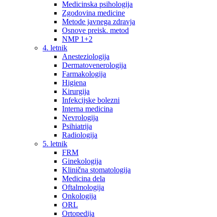
Medicinska psihologija
Zgodovina medicine
Metode javnega zdravja
Osnove preisk. metod
NMP 1+2
4. letnik
Anesteziologija
Dermatovenerologija
Farmakologija
Higiena
Kirurgija
Infekcijske bolezni
Interna medicina
Nevrologija
Psihiatrija
Radiologija
5. letnik
FRM
Ginekologija
Klinična stomatologija
Medicina dela
Oftalmologija
Onkologija
ORL
Ortopedija