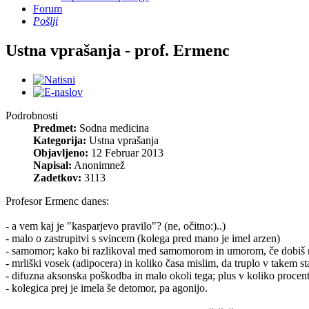
Forum
Pošlji
Ustna vprašanja - prof. Ermenc
Podrobnosti
Predmet:
Sodna medicina
Kategorija:
Ustna vprašanja
Objavljeno:
12 Februar 2013
Napisal:
Anonimnež
Zadetkov:
3113
Profesor Ermenc danes:
- a vem kaj je "kasparjevo pravilo"? (ne, očitno:)..)
- malo o zastrupitvi s svincem (kolega pred mano je imel arzen)
- samomor; kako bi razlikoval med samomorom in umorom, če dobiš 
- mrliški vosek (adipocera) in koliko časa mislim, da truplo v takem st
- difuzna aksonska poškodba in malo okoli tega; plus v koliko procenti
- kolegica prej je imela še detomor, pa agonijo.