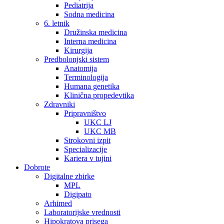
Pediatrija
Sodna medicina
6. letnik
Družinska medicina
Interna medicina
Kirurgija
Predbolonjski sistem
Anatomija
Terminologija
Humana genetika
Klinična propedevtika
Zdravniki
Pripravništvo
UKC LJ
UKC MB
Strokovni izpit
Specializacije
Kariera v tujini
Dobrote
Digitalne zbirke
MPL
Digipato
Arhimed
Laboratorijske vrednosti
Hipokratova prisega