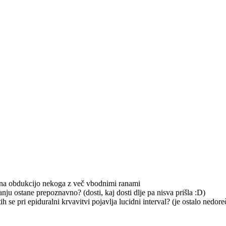
na obdukcijo nekoga z več vbodnimi ranami
anju ostane prepoznavno? (dosti, kaj dosti dlje pa nisva prišla :D)
h se pri epiduralni krvavitvi pojavlja lucidni interval? (je ostalo nedor