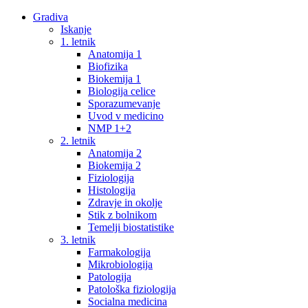
Gradiva
Iskanje
1. letnik
Anatomija 1
Biofizika
Biokemija 1
Biologija celice
Sporazumevanje
Uvod v medicino
NMP 1+2
2. letnik
Anatomija 2
Biokemija 2
Fiziologija
Histologija
Zdravje in okolje
Stik z bolnikom
Temelji biostatistike
3. letnik
Farmakologija
Mikrobiologija
Patologija
Patološka fiziologija
Socialna medicina