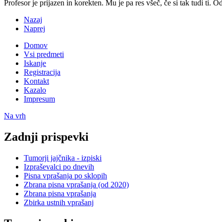
Profesor je prijazen in korekten. Mu je pa res všeč, če si tak tudi ti. 
Nazaj
Naprej
Domov
Vsi predmeti
Iskanje
Registracija
Kontakt
Kazalo
Impresum
Na vrh
Zadnji prispevki
Tumorji jajčnika - izpiski
Izpraševalci po dnevih
Pisna vprašanja po sklopih
Zbrana pisna vprašanja (od 2020)
Zbrana pisna vprašanja
Zbirka ustnih vprašanj