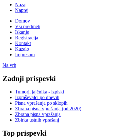
Nazaj
Naprej
Domov
Vsi predmeti
Iskanje
Registracija
Kontakt
Kazalo
Impresum
Na vrh
Zadnji prispevki
Tumorji jajčnika - izpiski
Izpraševalci po dnevih
Pisna vprašanja po sklopih
Zbrana pisna vprašanja (od 2020)
Zbrana pisna vprašanja
Zbirka ustnih vprašanj
Top prispevki