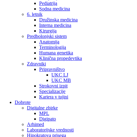
Pediatrija
Sodna medicina
6. letnik
Družinska medicina
Interna medicina
Kirurgija
Predbolonjski sistem
Anatomija
Terminologija
Humana genetika
Klinična propedevtika
Zdravniki
Pripravništvo
UKC LJ
UKC MB
Strokovni izpit
Specializacije
Kariera v tujini
Dobrote
Digitalne zbirke
MPL
Digipato
Arhimed
Laboratorijske vrednosti
Hipokratova prisega