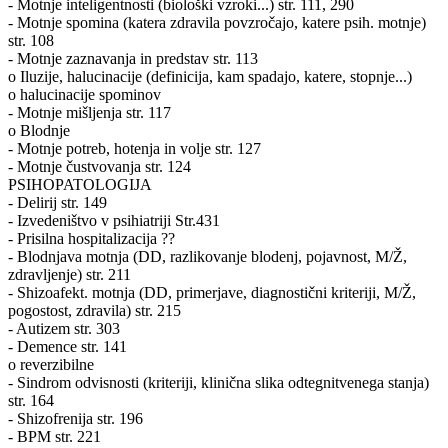
- Motnje inteligentnosti (biološki vzroki...) str. 111, 290
- Motnje spomina (katera zdravila povzročajo, katere psih. motnje)
str. 108
- Motnje zaznavanja in predstav str. 113
o Iluzije, halucinacije (definicija, kam spadajo, katere, stopnje...)
o halucinacije spominov
- Motnje mišljenja str. 117
o Blodnje
- Motnje potreb, hotenja in volje str. 127
- Motnje čustvovanja str. 124
PSIHOPATOLOGIJA
- Delirij str. 149
- Izvedeništvo v psihiatriji Str.431
- Prisilna hospitalizacija ??
- Blodnjava motnja (DD, razlikovanje blodenj, pojavnost, M/Ž,
zdravljenje) str. 211
- Shizoafekt. motnja (DD, primerjave, diagnostični kriteriji, M/Ž,
pogostost, zdravila) str. 215
- Autizem str. 303
- Demence str. 141
o reverzibilne
- Sindrom odvisnosti (kriteriji, klinična slika odtegnitvenega stanja)
str. 164
- Shizofrenija str. 196
- BPM str. 221