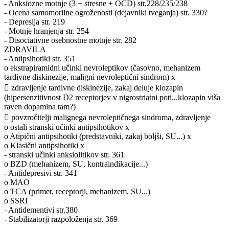
- Anksiozne motnje (3 + stresne + OCD) str.228/235/238
- Ocena samomorilne ogroženosti (dejavniki tveganja) str. 330?
- Depresija str. 219
- Motnje hranjenja str. 254
- Disociativne osebnostne motnje str. 282
ZDRAVILA
- Antipsihotiki str. 351
o ekstrapiramidni učinki nevroleptikov (časovno, mehanizem
tardivne diskinezije, maligni nevroleptični sindrom) x
 zdravljenje tardivne diskinezije, zakaj deluje klozapin
(hipersenzitivnost D2 receptorjev v nigrostriatni poti...klozapin viša
raven dopamina tam?)
 povzročitelji malignega nevroleptičnega sindroma, zdravljenje
o ostali stranski učinki antipsihotikov x
o Atipični antipsihotiki (predstavniki, zakaj boljši, SU...) x
o Klasični antipsihotiki x
- stranski učinki anksiolitikov str. 361
o BZD (mehanizem, SU, kontraindikacije...)
- Antidepresivi str. 341
o MAO
o TCA (primer, receptorji, mehanizem, SU...)
o SSRI
- Antidementivi str.380
- Stabilizatorji razpoloženja str. 369