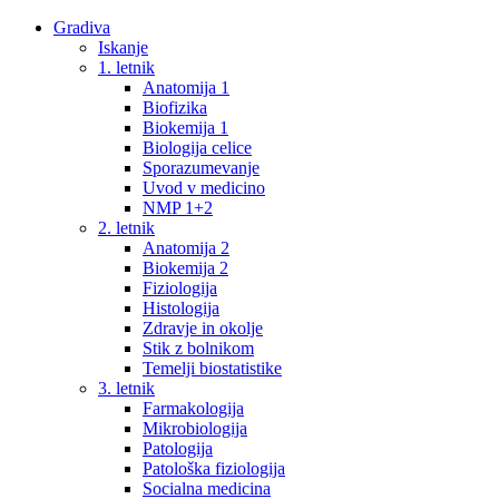
Gradiva
Iskanje
1. letnik
Anatomija 1
Biofizika
Biokemija 1
Biologija celice
Sporazumevanje
Uvod v medicino
NMP 1+2
2. letnik
Anatomija 2
Biokemija 2
Fiziologija
Histologija
Zdravje in okolje
Stik z bolnikom
Temelji biostatistike
3. letnik
Farmakologija
Mikrobiologija
Patologija
Patološka fiziologija
Socialna medicina