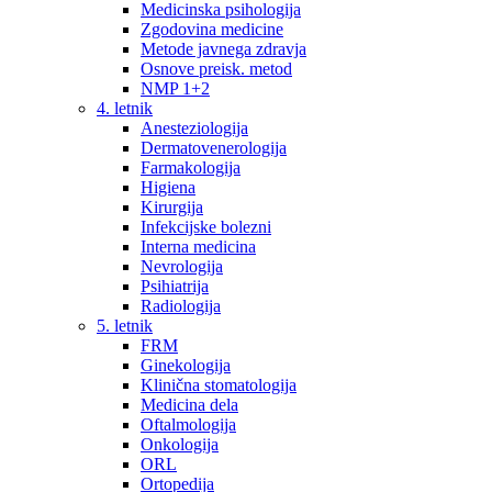
Medicinska psihologija
Zgodovina medicine
Metode javnega zdravja
Osnove preisk. metod
NMP 1+2
4. letnik
Anesteziologija
Dermatovenerologija
Farmakologija
Higiena
Kirurgija
Infekcijske bolezni
Interna medicina
Nevrologija
Psihiatrija
Radiologija
5. letnik
FRM
Ginekologija
Klinična stomatologija
Medicina dela
Oftalmologija
Onkologija
ORL
Ortopedija