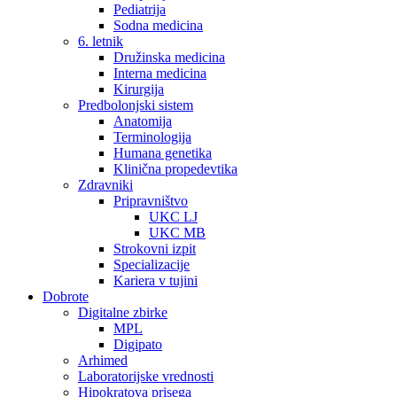
Pediatrija
Sodna medicina
6. letnik
Družinska medicina
Interna medicina
Kirurgija
Predbolonjski sistem
Anatomija
Terminologija
Humana genetika
Klinična propedevtika
Zdravniki
Pripravništvo
UKC LJ
UKC MB
Strokovni izpit
Specializacije
Kariera v tujini
Dobrote
Digitalne zbirke
MPL
Digipato
Arhimed
Laboratorijske vrednosti
Hipokratova prisega