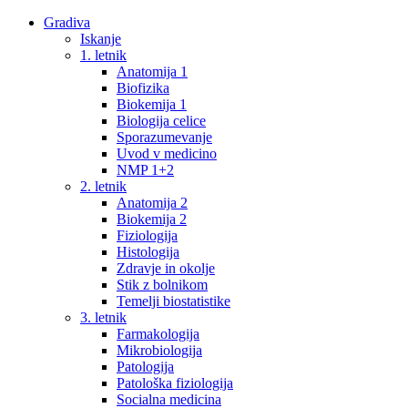
Gradiva
Iskanje
1. letnik
Anatomija 1
Biofizika
Biokemija 1
Biologija celice
Sporazumevanje
Uvod v medicino
NMP 1+2
2. letnik
Anatomija 2
Biokemija 2
Fiziologija
Histologija
Zdravje in okolje
Stik z bolnikom
Temelji biostatistike
3. letnik
Farmakologija
Mikrobiologija
Patologija
Patološka fiziologija
Socialna medicina