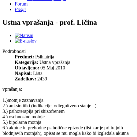
Forum
Pošlji
Ustna vprašanja - prof. Ličina
Podrobnosti
Predmet:
Psihiatrija
Kategorija:
Ustna vprašanja
Objavljeno:
05 Maj 2010
Napisal:
Lista
Zadetkov:
2439
vprašanja:
1.)motnje zaznavanja
2.) anksiolitiki (indikacije, odtegnitveno stanje...)
3.) psihoterapija pri shizofrenem
4.) osebnostne motnje
5.) bipolarna motnja
6.) akutne in prehodne psihotične epizode (tist kar je pri trajnih
blodnjavih motnjah), opisat se mu mogla kako bi izgledala akutna