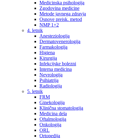
Medicinska psihologija
Zgodovina medicine
Metode javnega zdravja
Osnove preisk. metod
NMP 1+2
4. letnik
Anesteziologija
Dermatovenerologija
Farmakologija
Higiena
Kirurgija
Infekcijske bolezni
Interna medicina
Nevrologija
Psihiatrija
Radiologija
5. letnik
FRM
Ginekologija
Klinična stomatologija
Medicina dela
Oftalmologija
Onkologija
ORL
Ortopedija