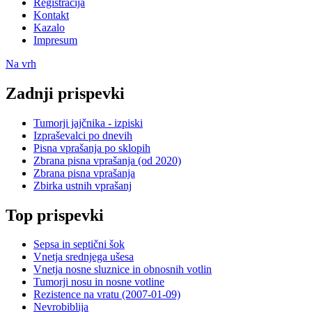
Registracija
Kontakt
Kazalo
Impresum
Na vrh
Zadnji prispevki
Tumorji jajčnika - izpiski
Izpraševalci po dnevih
Pisna vprašanja po sklopih
Zbrana pisna vprašanja (od 2020)
Zbrana pisna vprašanja
Zbirka ustnih vprašanj
Top prispevki
Sepsa in septični šok
Vnetja srednjega ušesa
Vnetja nosne sluznice in obnosnih votlin
Tumorji nosu in nosne votline
Rezistence na vratu (2007-01-09)
Nevrobiblija