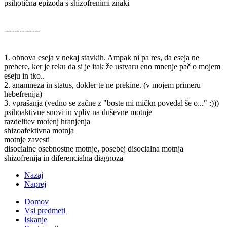
psihotična epizoda s shizofrenimi znaki
--------------
1. obnova eseja v nekaj stavkih. Ampak ni pa res, da eseja ne
prebere, ker je reku da si je itak že ustvaru eno mnenje pač o mojem
eseju in tko..
2. anamneza in status, dokler te ne prekine. (v mojem primeru
hebefrenija)
3. vprašanja (vedno se začne z "boste mi mičkn povedal še o..." :)))
psihoaktivne snovi in vpliv na duševne motnje
razdelitev motenj hranjenja
shizoafektivna motnja
motnje zavesti
disocialne osebnostne motnje, posebej disocialna motnja
shizofrenija in diferencialna diagnoza
Nazaj
Naprej
Domov
Vsi predmeti
Iskanje