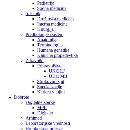
Pediatrija
Sodna medicina
6. letnik
Družinska medicina
Interna medicina
Kirurgija
Predbolonjski sistem
Anatomija
Terminologija
Humana genetika
Klinična propedevtika
Zdravniki
Pripravništvo
UKC LJ
UKC MB
Strokovni izpit
Specializacije
Kariera v tujini
Dobrote
Digitalne zbirke
MPL
Digipato
Arhimed
Laboratorijske vrednosti
Hipokratova prisega