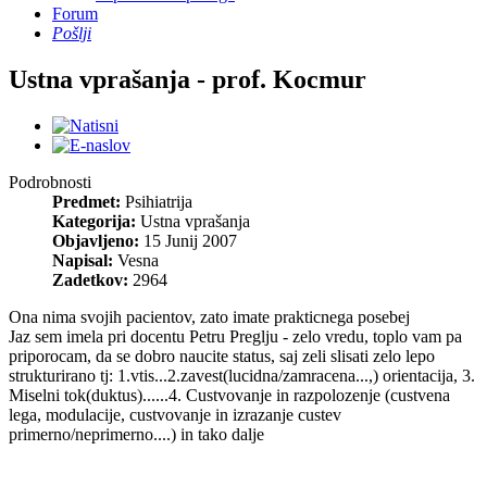
Forum
Pošlji
Ustna vprašanja - prof. Kocmur
Podrobnosti
Predmet:
Psihiatrija
Kategorija:
Ustna vprašanja
Objavljeno:
15 Junij 2007
Napisal:
Vesna
Zadetkov:
2964
Ona nima svojih pacientov, zato imate prakticnega posebej
Jaz sem imela pri docentu Petru Preglju - zelo vredu, toplo vam pa
priporocam, da se dobro naucite status, saj zeli slisati zelo lepo
strukturirano tj: 1.vtis...2.zavest(lucidna/zamracena...,) orientacija, 3.
Miselni tok(duktus)......4. Custvovanje in razpolozenje (custvena
lega, modulacije, custvovanje in izrazanje custev
primerno/neprimerno....) in tako dalje