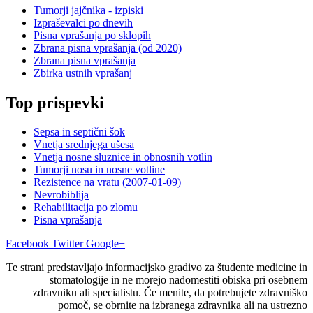
Tumorji jajčnika - izpiski
Izpraševalci po dnevih
Pisna vprašanja po sklopih
Zbrana pisna vprašanja (od 2020)
Zbrana pisna vprašanja
Zbirka ustnih vprašanj
Top prispevki
Sepsa in septični šok
Vnetja srednjega ušesa
Vnetja nosne sluznice in obnosnih votlin
Tumorji nosu in nosne votline
Rezistence na vratu (2007-01-09)
Nevrobiblija
Rehabilitacija po zlomu
Pisna vprašanja
Facebook
Twitter
Google+
Te strani predstavljajo informacijsko gradivo za študente medicine in
stomatologije in ne morejo nadomestiti obiska pri osebnem
zdravniku ali specialistu. Če menite, da potrebujete zdravniško
pomoč, se obrnite na izbranega zdravnika ali na ustrezno