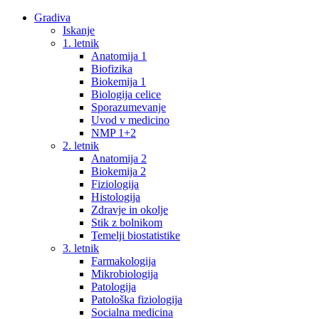
Gradiva
Iskanje
1. letnik
Anatomija 1
Biofizika
Biokemija 1
Biologija celice
Sporazumevanje
Uvod v medicino
NMP 1+2
2. letnik
Anatomija 2
Biokemija 2
Fiziologija
Histologija
Zdravje in okolje
Stik z bolnikom
Temelji biostatistike
3. letnik
Farmakologija
Mikrobiologija
Patologija
Patološka fiziologija
Socialna medicina