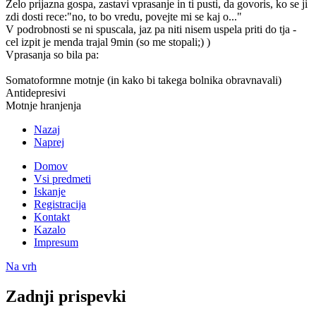
Zelo prijazna gospa, zastavi vprasanje in ti pusti, da govoris, ko se ji
zdi dosti rece:"no, to bo vredu, povejte mi se kaj o..."
V podrobnosti se ni spuscala, jaz pa niti nisem uspela priti do tja -
cel izpit je menda trajal 9min (so me stopali;) )
Vprasanja so bila pa:
Somatoformne motnje (in kako bi takega bolnika obravnavali)
Antidepresivi
Motnje hranjenja
Nazaj
Naprej
Domov
Vsi predmeti
Iskanje
Registracija
Kontakt
Kazalo
Impresum
Na vrh
Zadnji prispevki