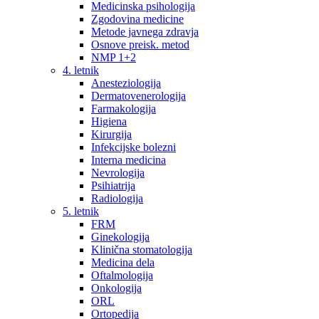
Medicinska psihologija
Zgodovina medicine
Metode javnega zdravja
Osnove preisk. metod
NMP 1+2
4. letnik
Anesteziologija
Dermatovenerologija
Farmakologija
Higiena
Kirurgija
Infekcijske bolezni
Interna medicina
Nevrologija
Psihiatrija
Radiologija
5. letnik
FRM
Ginekologija
Klinična stomatologija
Medicina dela
Oftalmologija
Onkologija
ORL
Ortopedija