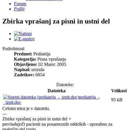
Forum
Pošlji
Zbirka vprašanj za pisni in ustni del
Podrobnosti
Predmet:
Pediatrija
Kategorija:
Pisna vprašanja
Objavljeno:
02 Marec 2005
Napisal:
urszula
Zadetkov:
6854
Datoteke:
Datoteka
Velikost
pediatrija_-
95 kB
_izpit.doc
Celotni tekst je v datoteki.
---
Zbirka vprašanj za pisni in ustni del +
prevladujoči pacienti na posameznih oddelkih - uporabno za
praktični del izpita.