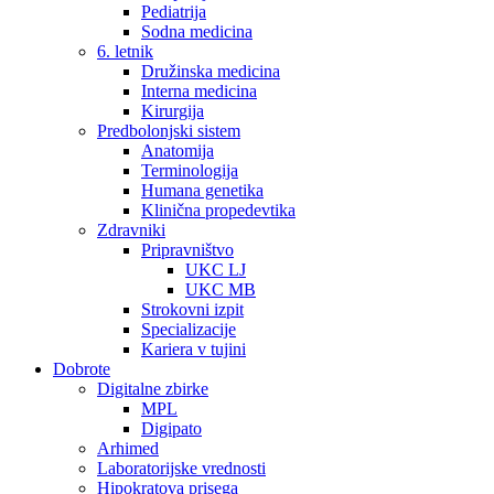
Pediatrija
Sodna medicina
6. letnik
Družinska medicina
Interna medicina
Kirurgija
Predbolonjski sistem
Anatomija
Terminologija
Humana genetika
Klinična propedevtika
Zdravniki
Pripravništvo
UKC LJ
UKC MB
Strokovni izpit
Specializacije
Kariera v tujini
Dobrote
Digitalne zbirke
MPL
Digipato
Arhimed
Laboratorijske vrednosti
Hipokratova prisega