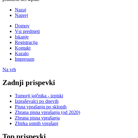
Nazaj
Naprej
Domov
Vsi predmeti
Iskanje
Registracija
Kontakt
Kazalo
Impresum
Na vrh
Zadnji prispevki
Tumorji jajčnika - izpiski
Izpraševalci po dnevih
Pisna vprašanja po sklopih
Zbrana pisna vprašanja (od 2020)
Zbrana pisna vprašanja
Zbirka ustnih vprašanj
Top prispevki