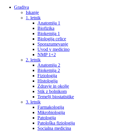
Gradiva
Iskanje
1. letnik
Anatomija 1
Biofizika
Biokemija 1
Biologija celice
Sporazumevanje
Uvod v medicino
NMP 1+2
2. letnik
Anatomija 2
Biokemija 2
Fiziologija
Histologija
Zdravje in okolje
Stik z bolnikom
Temelji biostatistike
3. letnik
Farmakologija
Mikrobiologija
Patologija
Patološka fiziologija
Socialna medicina