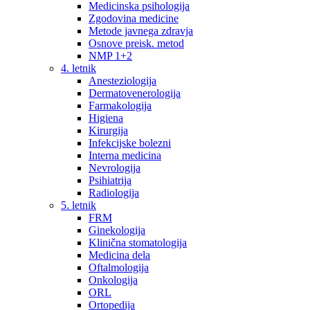
Medicinska psihologija
Zgodovina medicine
Metode javnega zdravja
Osnove preisk. metod
NMP 1+2
4. letnik
Anesteziologija
Dermatovenerologija
Farmakologija
Higiena
Kirurgija
Infekcijske bolezni
Interna medicina
Nevrologija
Psihiatrija
Radiologija
5. letnik
FRM
Ginekologija
Klinična stomatologija
Medicina dela
Oftalmologija
Onkologija
ORL
Ortopedija