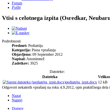
Forum
Pošlji
Vtisi s celotnega izpita (Osredkar, Neubar
Podrobnosti
Predmet:
Pediatrija
Kategorija:
Pisna vprašanja
Objavljeno:
09 September 2012
Napisal:
Anonimnež
Zadetkov:
3925
Datoteke:
Datoteka
Velikos
pediatrija_izpit.docx
12 kB
Odgovori nekaterih vprašanj na roku 4.9.2012, opis praktičnega dela i
Nazaj
Naprej
Domov