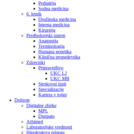
Pediatrija
Sodna medicina
6. letnik
Družinska medicina
Interna medicina
Kirurgija
Predbolonjski sistem
Anatomija
Terminologija
Humana genetika
Klinična propedevtika
Zdravniki
Pripravništvo
UKC LJ
UKC MB
Strokovni izpit
Specializacije
Kariera v tujini
Dobrote
Digitalne zbirke
MPL
Digipato
Arhimed
Laboratorijske vrednosti
Hipokratova prisega