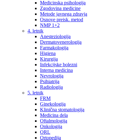
Medicinska psihologija
Zgodovina medicine
Metode javnega zdravja
Osnove preisk. metod
NMP 1+2
4. letnik
Anesteziologija
Dermatovenerologija
Farmakologija
Higiena
Kirurgija
Infekcijske bolezni
Interna medicina
Nevrologija
Psihiatrija
Radiologija
5. letnik
FRM
Ginekologija
Klinična stomatologija
Medicina dela
Oftalmologija
Onkologija
ORL
Ortopedija