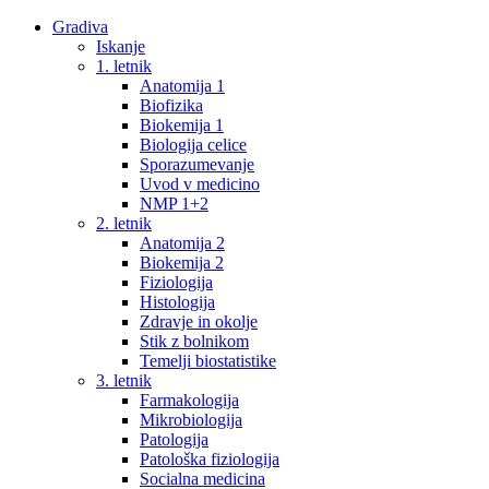
Gradiva
Iskanje
1. letnik
Anatomija 1
Biofizika
Biokemija 1
Biologija celice
Sporazumevanje
Uvod v medicino
NMP 1+2
2. letnik
Anatomija 2
Biokemija 2
Fiziologija
Histologija
Zdravje in okolje
Stik z bolnikom
Temelji biostatistike
3. letnik
Farmakologija
Mikrobiologija
Patologija
Patološka fiziologija
Socialna medicina