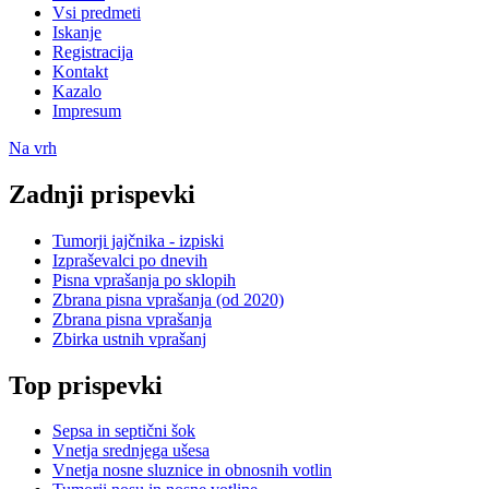
Vsi predmeti
Iskanje
Registracija
Kontakt
Kazalo
Impresum
Na vrh
Zadnji prispevki
Tumorji jajčnika - izpiski
Izpraševalci po dnevih
Pisna vprašanja po sklopih
Zbrana pisna vprašanja (od 2020)
Zbrana pisna vprašanja
Zbirka ustnih vprašanj
Top prispevki
Sepsa in septični šok
Vnetja srednjega ušesa
Vnetja nosne sluznice in obnosnih votlin