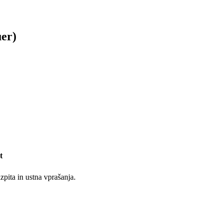
uer)
t
zpita in ustna vprašanja.