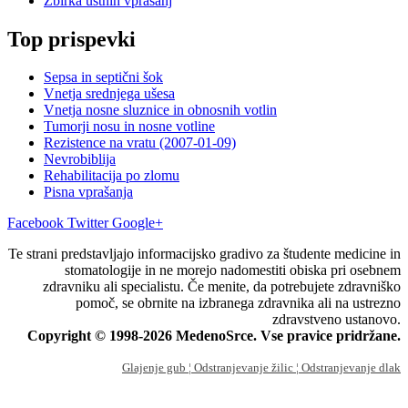
Zbirka ustnih vprašanj
Top prispevki
Sepsa in septični šok
Vnetja srednjega ušesa
Vnetja nosne sluznice in obnosnih votlin
Tumorji nosu in nosne votline
Rezistence na vratu (2007-01-09)
Nevrobiblija
Rehabilitacija po zlomu
Pisna vprašanja
Facebook
Twitter
Google+
Te strani predstavljajo informacijsko gradivo za študente medicine in
stomatologije in ne morejo nadomestiti obiska pri osebnem
zdravniku ali specialistu. Če menite, da potrebujete zdravniško
pomoč, se obrnite na izbranega zdravnika ali na ustrezno
zdravstveno ustanovo.
Copyright © 1998-2026 MedenoSrce. Vse pravice pridržane.
Glajenje gub
¦ Odstranjevanje žilic
¦ Odstranjevanje dlak