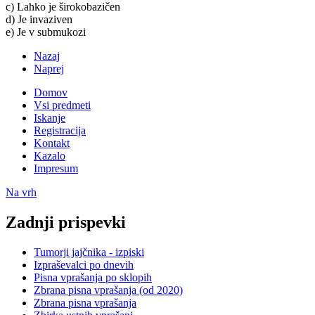
c) Lahko je širokobazičen
d) Je invaziven
e) Je v submukozi
Nazaj
Naprej
Domov
Vsi predmeti
Iskanje
Registracija
Kontakt
Kazalo
Impresum
Na vrh
Zadnji prispevki
Tumorji jajčnika - izpiski
Izpraševalci po dnevih
Pisna vprašanja po sklopih
Zbrana pisna vprašanja (od 2020)
Zbrana pisna vprašanja