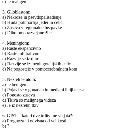
e) Je maligen
3. Glioblastom:
a) Nekroze in psevdopalisadenje
b) Huda polimorfija jeder in celic
c) Zaseva v regionalne bezgavke
d) Dihotomo razvejane žile
4. Meningiom:
a) Raste ekspanzivno
b) Raste infiltrativno
c) Razvije se iz dure
d) Razvije se iz meningotelijskih celic
e) Najpogosteje v pontocerebralnem kotu
5. Nezreli teratom:
a) Je benigen
b) Pojavi se v gonadah in mediani liniji telesa
c) Pogosto zaseva
d) Tkiva so malignega videza
e) Je iz nezrelih tkiv
6. GIST – kateri dve trditvi ne veljata?:
a) Prognoza ni odvisna od velikosti
b) ?