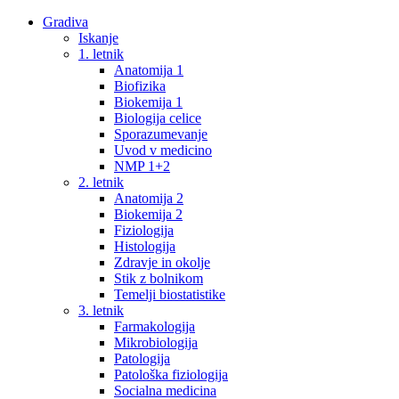
Gradiva
Iskanje
1. letnik
Anatomija 1
Biofizika
Biokemija 1
Biologija celice
Sporazumevanje
Uvod v medicino
NMP 1+2
2. letnik
Anatomija 2
Biokemija 2
Fiziologija
Histologija
Zdravje in okolje
Stik z bolnikom
Temelji biostatistike
3. letnik
Farmakologija
Mikrobiologija
Patologija
Patološka fiziologija
Socialna medicina