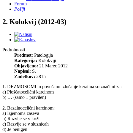
Forum
Pošlji
2. Kolokvij (2012-03)
Podrobnosti
Predmet:
Patologija
Kategorija:
Kolokviji
Objavljeno:
21 Marec 2012
Napisal:
S.
Zadetkov:
2815
1. DEZMOSOMI in povečano izločanje keratina so značilni za:
a) Ploščatocelični karcinom
b) … (samo 1 pravilen)
2. Bazalnocelični karcinom:
a) Izjemoma zaseva
b) Razvije se v koži
c) Razvije se v sluznicah
d) Je benigen