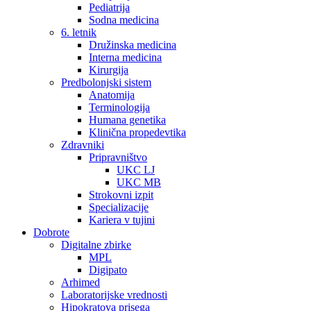
Pediatrija
Sodna medicina
6. letnik
Družinska medicina
Interna medicina
Kirurgija
Predbolonjski sistem
Anatomija
Terminologija
Humana genetika
Klinična propedevtika
Zdravniki
Pripravništvo
UKC LJ
UKC MB
Strokovni izpit
Specializacije
Kariera v tujini
Dobrote
Digitalne zbirke
MPL
Digipato
Arhimed
Laboratorijske vrednosti
Hipokratova prisega