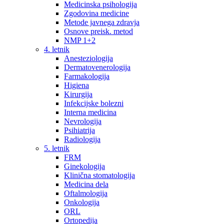
Medicinska psihologija
Zgodovina medicine
Metode javnega zdravja
Osnove preisk. metod
NMP 1+2
4. letnik
Anesteziologija
Dermatovenerologija
Farmakologija
Higiena
Kirurgija
Infekcijske bolezni
Interna medicina
Nevrologija
Psihiatrija
Radiologija
5. letnik
FRM
Ginekologija
Klinična stomatologija
Medicina dela
Oftalmologija
Onkologija
ORL
Ortopedija