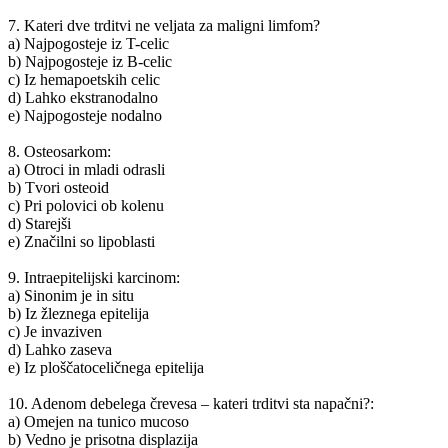
7. Kateri dve trditvi ne veljata za maligni limfom?
a) Najpogosteje iz T-celic
b) Najpogosteje iz B-celic
c) Iz hemapoetskih celic
d) Lahko ekstranodalno
e) Najpogosteje nodalno
8. Osteosarkom:
a) Otroci in mladi odrasli
b) Tvori osteoid
c) Pri polovici ob kolenu
d) Starejši
e) Značilni so lipoblasti
9. Intraepitelijski karcinom:
a) Sinonim je in situ
b) Iz žleznega epitelija
c) Je invaziven
d) Lahko zaseva
e) Iz ploščatoceličnega epitelija
10. Adenom debelega črevesa – kateri trditvi sta napačni?:
a) Omejen na tunico mucoso
b) Vedno je prisotna displazija