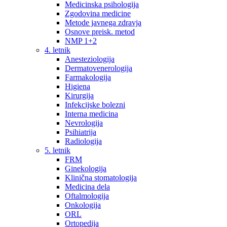
Medicinska psihologija
Zgodovina medicine
Metode javnega zdravja
Osnove preisk. metod
NMP 1+2
4. letnik
Anesteziologija
Dermatovenerologija
Farmakologija
Higiena
Kirurgija
Infekcijske bolezni
Interna medicina
Nevrologija
Psihiatrija
Radiologija
5. letnik
FRM
Ginekologija
Klinična stomatologija
Medicina dela
Oftalmologija
Onkologija
ORL
Ortopedija