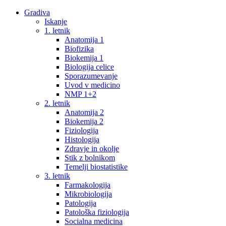
Gradiva
Iskanje
1. letnik
Anatomija 1
Biofizika
Biokemija 1
Biologija celice
Sporazumevanje
Uvod v medicino
NMP 1+2
2. letnik
Anatomija 2
Biokemija 2
Fiziologija
Histologija
Zdravje in okolje
Stik z bolnikom
Temelji biostatistike
3. letnik
Farmakologija
Mikrobiologija
Patologija
Patološka fiziologija
Socialna medicina