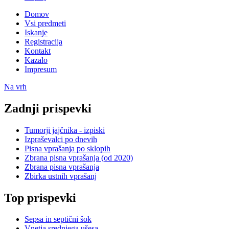
Domov
Vsi predmeti
Iskanje
Registracija
Kontakt
Kazalo
Impresum
Na vrh
Zadnji prispevki
Tumorji jajčnika - izpiski
Izpraševalci po dnevih
Pisna vprašanja po sklopih
Zbrana pisna vprašanja (od 2020)
Zbrana pisna vprašanja
Zbirka ustnih vprašanj
Top prispevki
Sepsa in septični šok
Vnetja srednjega ušesa