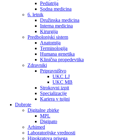
Pediatrija
Sodna medicina
6. letnik
Družinska medicina
Interna medicina
Kirurgija
Predbolonjski sistem
Anatomija
Terminologija
Humana genetika
Klinična propedevtika
Zdravniki
Pripravništvo
UKC LJ
UKC MB
Strokovni izpit
Specializacije
Kariera v tujini
Dobrote
Digitalne zbirke
MPL
Digipato
Arhimed
Laboratorijske vrednosti
Hipokratova prisega