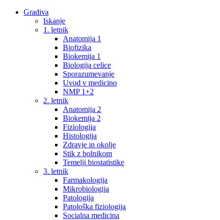
Gradiva
Iskanje
1. letnik
Anatomija 1
Biofizika
Biokemija 1
Biologija celice
Sporazumevanje
Uvod v medicino
NMP 1+2
2. letnik
Anatomija 2
Biokemija 2
Fiziologija
Histologija
Zdravje in okolje
Stik z bolnikom
Temelji biostatistike
3. letnik
Farmakologija
Mikrobiologija
Patologija
Patološka fiziologija
Socialna medicina