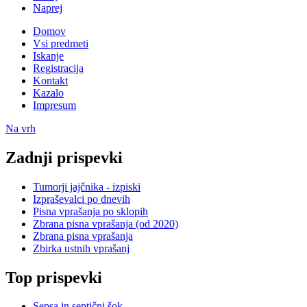
Naprej
Domov
Vsi predmeti
Iskanje
Registracija
Kontakt
Kazalo
Impresum
Na vrh
Zadnji prispevki
Tumorji jajčnika - izpiski
Izpraševalci po dnevih
Pisna vprašanja po sklopih
Zbrana pisna vprašanja (od 2020)
Zbrana pisna vprašanja
Zbirka ustnih vprašanj
Top prispevki
Sepsa in septični šok