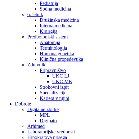
Pediatrija
Sodna medicina
6. letnik
Družinska medicina
Interna medicina
Kirurgija
Predbolonjski sistem
Anatomija
Terminologija
Humana genetika
Klinična propedevtika
Zdravniki
Pripravništvo
UKC LJ
UKC MB
Strokovni izpit
Specializacije
Kariera v tujini
Dobrote
Digitalne zbirke
MPL
Digipato
Arhimed
Laboratorijske vrednosti
Hipokratova prisega