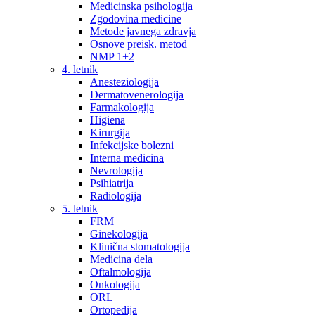
Medicinska psihologija
Zgodovina medicine
Metode javnega zdravja
Osnove preisk. metod
NMP 1+2
4. letnik
Anesteziologija
Dermatovenerologija
Farmakologija
Higiena
Kirurgija
Infekcijske bolezni
Interna medicina
Nevrologija
Psihiatrija
Radiologija
5. letnik
FRM
Ginekologija
Klinična stomatologija
Medicina dela
Oftalmologija
Onkologija
ORL
Ortopedija