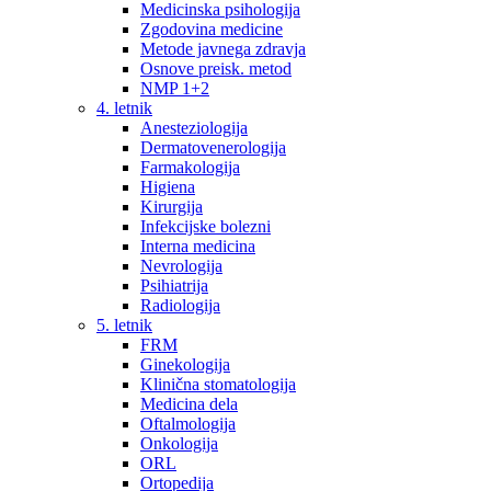
Medicinska psihologija
Zgodovina medicine
Metode javnega zdravja
Osnove preisk. metod
NMP 1+2
4. letnik
Anesteziologija
Dermatovenerologija
Farmakologija
Higiena
Kirurgija
Infekcijske bolezni
Interna medicina
Nevrologija
Psihiatrija
Radiologija
5. letnik
FRM
Ginekologija
Klinična stomatologija
Medicina dela
Oftalmologija
Onkologija
ORL
Ortopedija