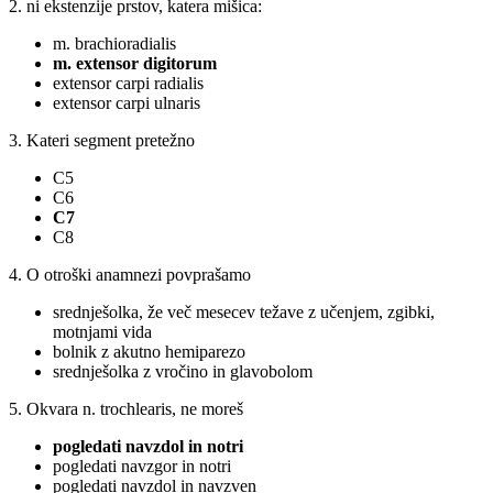
2. ni ekstenzije prstov, katera mišica:
m. brachioradialis
m. extensor digitorum
extensor carpi radialis
extensor carpi ulnaris
3. Kateri segment pretežno
C5
C6
C7
C8
4. O otroški anamnezi povprašamo
srednješolka, že več mesecev težave z učenjem, zgibki,
motnjami vida
bolnik z akutno hemiparezo
srednješolka z vročino in glavobolom
5. Okvara n. trochlearis, ne moreš
pogledati navzdol in notri
pogledati navzgor in notri
pogledati navzdol in navzven