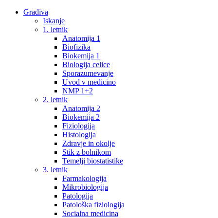
Gradiva
Iskanje
1. letnik
Anatomija 1
Biofizika
Biokemija 1
Biologija celice
Sporazumevanje
Uvod v medicino
NMP 1+2
2. letnik
Anatomija 2
Biokemija 2
Fiziologija
Histologija
Zdravje in okolje
Stik z bolnikom
Temelji biostatistike
3. letnik
Farmakologija
Mikrobiologija
Patologija
Patološka fiziologija
Socialna medicina