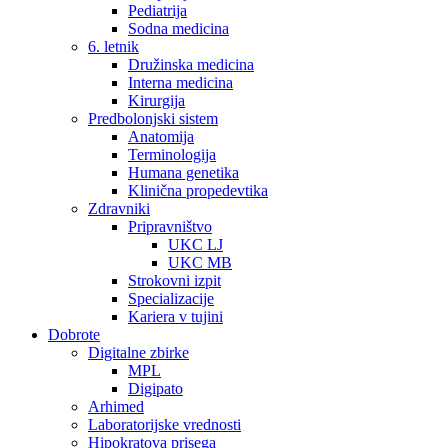
Pediatrija
Sodna medicina
6. letnik
Družinska medicina
Interna medicina
Kirurgija
Predbolonjski sistem
Anatomija
Terminologija
Humana genetika
Klinična propedevtika
Zdravniki
Pripravništvo
UKC LJ
UKC MB
Strokovni izpit
Specializacije
Kariera v tujini
Dobrote
Digitalne zbirke
MPL
Digipato
Arhimed
Laboratorijske vrednosti
Hipokratova prisega