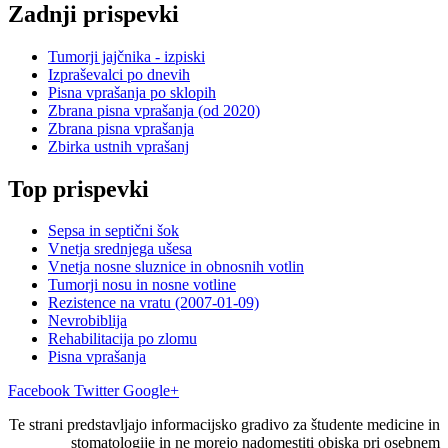
Zadnji prispevki
Tumorji jajčnika - izpiski
Izpraševalci po dnevih
Pisna vprašanja po sklopih
Zbrana pisna vprašanja (od 2020)
Zbrana pisna vprašanja
Zbirka ustnih vprašanj
Top prispevki
Sepsa in septični šok
Vnetja srednjega ušesa
Vnetja nosne sluznice in obnosnih votlin
Tumorji nosu in nosne votline
Rezistence na vratu (2007-01-09)
Nevrobiblija
Rehabilitacija po zlomu
Pisna vprašanja
Facebook
Twitter
Google+
Te strani predstavljajo informacijsko gradivo za študente medicine in
stomatologije in ne morejo nadomestiti obiska pri osebnem