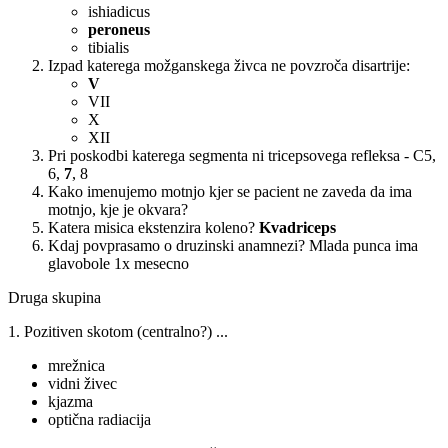
ishiadicus
peroneus
tibialis
Izpad katerega možganskega živca ne povzroča disartrije:
V
VII
X
XII
Pri poskodbi katerega segmenta ni tricepsovega refleksa - C5,
6,
7
, 8
Kako imenujemo motnjo kjer se pacient ne zaveda da ima
motnjo, kje je okvara?
Katera misica ekstenzira koleno?
Kvadriceps
Kdaj povprasamo o druzinski anamnezi? Mlada punca ima
glavobole 1x mesecno
Druga skupina
1. Pozitiven skotom (centralno?) ...
mrežnica
vidni živec
kjazma
optična radiacija