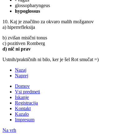
glossopharyngeus
hypoglossus
10. Kaj je značilno za okvaro malih možganov
a) hiperrefleksija
b) zvišan misični tonus
c) pozitiven Romberg
d) nič ni prav
Ustnih/praktičnih ni bilo, ker je šel Rot smučat =)
Nazaj
Naprej
Domov
Vsi predmeti
Iskanje
Registracija
Kontakt
Kazalo
Impresum
Na vrh