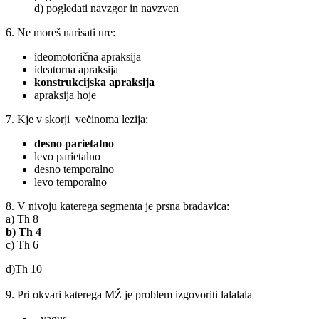
d) pogledati navzgor in navzven
6. Ne moreš narisati ure:
ideomotorična apraksija
ideatorna apraksija
konstrukcijska apraksija
apraksija hoje
7. Kje v skorji večinoma lezija:
desno parietalno
levo parietalno
desno temporalno
levo temporalno
8. V nivoju katerega segmenta je prsna bradavica:
a) Th 8
b) Th 4
c) Th 6
d)Th 10
9. Pri okvari katerega MŽ je problem izgovoriti lalalala
- vagus