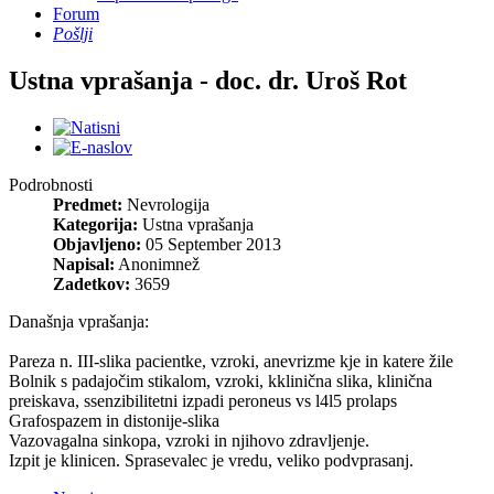
Forum
Pošlji
Ustna vprašanja - doc. dr. Uroš Rot
Podrobnosti
Predmet:
Nevrologija
Kategorija:
Ustna vprašanja
Objavljeno:
05 September 2013
Napisal:
Anonimnež
Zadetkov:
3659
Današnja vprašanja:
Pareza n. III-slika pacientke, vzroki, anevrizme kje in katere žile
Bolnik s padajočim stikalom, vzroki, kklinična slika, klinična
preiskava, ssenzibilitetni izpadi peroneus vs l4l5 prolaps
Grafospazem in distonije-slika
Vazovagalna sinkopa, vzroki in njihovo zdravljenje.
Izpit je klinicen. Sprasevalec je vredu, veliko podvprasanj.