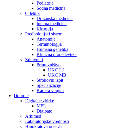
Pediatrija
Sodna medicina
6. letnik
Družinska medicina
Interna medicina
Kirurgija
Predbolonjski sistem
Anatomija
Terminologija
Humana genetika
Klinična propedevtika
Zdravniki
Pripravništvo
UKC LJ
UKC MB
Strokovni izpit
Specializacije
Kariera v tujini
Dobrote
Digitalne zbirke
MPL
Digipato
Arhimed
Laboratorijske vrednosti
Hipokratova prisega