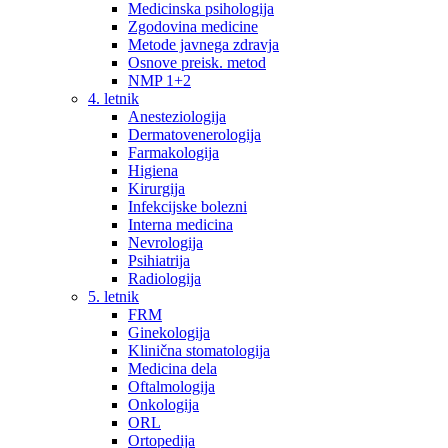
Medicinska psihologija
Zgodovina medicine
Metode javnega zdravja
Osnove preisk. metod
NMP 1+2
4. letnik
Anesteziologija
Dermatovenerologija
Farmakologija
Higiena
Kirurgija
Infekcijske bolezni
Interna medicina
Nevrologija
Psihiatrija
Radiologija
5. letnik
FRM
Ginekologija
Klinična stomatologija
Medicina dela
Oftalmologija
Onkologija
ORL
Ortopedija