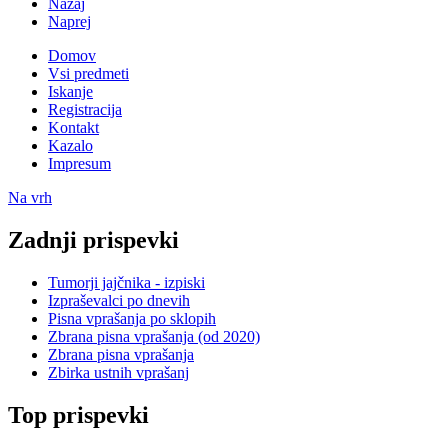
Nazaj
Naprej
Domov
Vsi predmeti
Iskanje
Registracija
Kontakt
Kazalo
Impresum
Na vrh
Zadnji prispevki
Tumorji jajčnika - izpiski
Izpraševalci po dnevih
Pisna vprašanja po sklopih
Zbrana pisna vprašanja (od 2020)
Zbrana pisna vprašanja
Zbirka ustnih vprašanj
Top prispevki