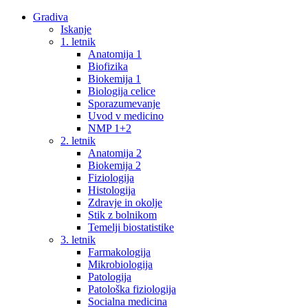
Gradiva
Iskanje
1. letnik
Anatomija 1
Biofizika
Biokemija 1
Biologija celice
Sporazumevanje
Uvod v medicino
NMP 1+2
2. letnik
Anatomija 2
Biokemija 2
Fiziologija
Histologija
Zdravje in okolje
Stik z bolnikom
Temelji biostatistike
3. letnik
Farmakologija
Mikrobiologija
Patologija
Patološka fiziologija
Socialna medicina