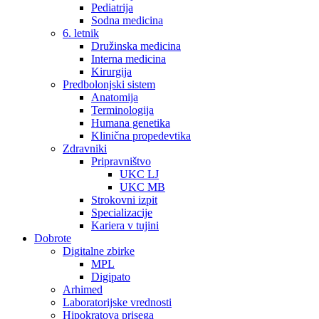
Pediatrija
Sodna medicina
6. letnik
Družinska medicina
Interna medicina
Kirurgija
Predbolonjski sistem
Anatomija
Terminologija
Humana genetika
Klinična propedevtika
Zdravniki
Pripravništvo
UKC LJ
UKC MB
Strokovni izpit
Specializacije
Kariera v tujini
Dobrote
Digitalne zbirke
MPL
Digipato
Arhimed
Laboratorijske vrednosti
Hipokratova prisega