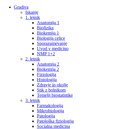
Gradiva
Iskanje
1. letnik
Anatomija 1
Biofizika
Biokemija 1
Biologija celice
Sporazumevanje
Uvod v medicino
NMP 1+2
2. letnik
Anatomija 2
Biokemija 2
Fiziologija
Histologija
Zdravje in okolje
Stik z bolnikom
Temelji biostatistike
3. letnik
Farmakologija
Mikrobiologija
Patologija
Patološka fiziologija
Socialna medicina