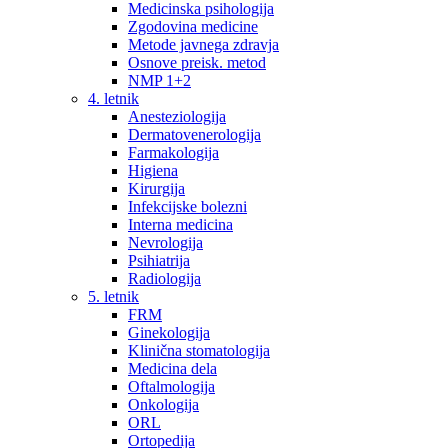
Medicinska psihologija
Zgodovina medicine
Metode javnega zdravja
Osnove preisk. metod
NMP 1+2
4. letnik
Anesteziologija
Dermatovenerologija
Farmakologija
Higiena
Kirurgija
Infekcijske bolezni
Interna medicina
Nevrologija
Psihiatrija
Radiologija
5. letnik
FRM
Ginekologija
Klinična stomatologija
Medicina dela
Oftalmologija
Onkologija
ORL
Ortopedija