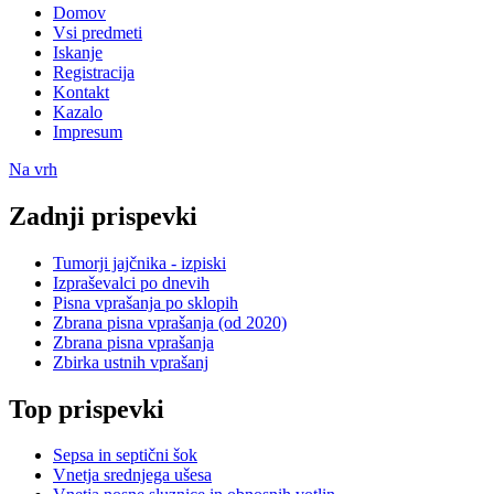
Domov
Vsi predmeti
Iskanje
Registracija
Kontakt
Kazalo
Impresum
Na vrh
Zadnji prispevki
Tumorji jajčnika - izpiski
Izpraševalci po dnevih
Pisna vprašanja po sklopih
Zbrana pisna vprašanja (od 2020)
Zbrana pisna vprašanja
Zbirka ustnih vprašanj
Top prispevki
Sepsa in septični šok
Vnetja srednjega ušesa