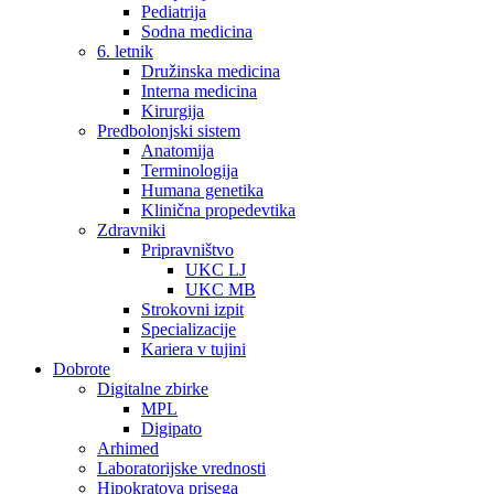
Pediatrija
Sodna medicina
6. letnik
Družinska medicina
Interna medicina
Kirurgija
Predbolonjski sistem
Anatomija
Terminologija
Humana genetika
Klinična propedevtika
Zdravniki
Pripravništvo
UKC LJ
UKC MB
Strokovni izpit
Specializacije
Kariera v tujini
Dobrote
Digitalne zbirke
MPL
Digipato
Arhimed
Laboratorijske vrednosti
Hipokratova prisega