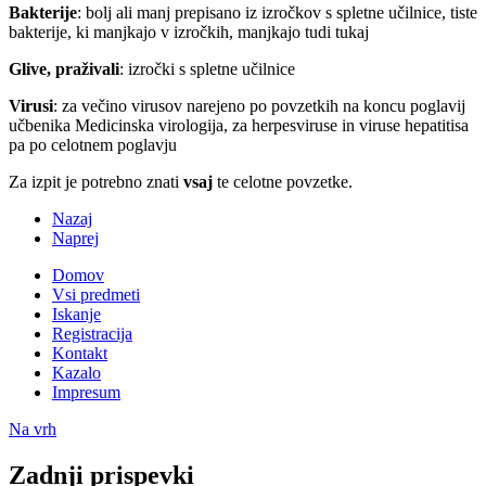
Bakterije
: bolj ali manj prepisano iz izročkov s spletne učilnice, tiste
bakterije, ki manjkajo v izročkih, manjkajo tudi tukaj
Glive, praživali
: izročki s spletne učilnice
Virusi
: za večino virusov narejeno po povzetkih na koncu poglavij
učbenika Medicinska virologija, za herpesviruse in viruse hepatitisa
pa po celotnem poglavju
Za izpit je potrebno znati
vsaj
te celotne povzetke.
Nazaj
Naprej
Domov
Vsi predmeti
Iskanje
Registracija
Kontakt
Kazalo
Impresum
Na vrh
Zadnji prispevki