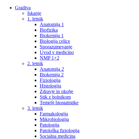
Gradiva
Iskanje
1. letnik
Anatomija 1
Biofizika
Biokemija 1
Biologija celice
Sporazumevanje
Uvod v medicino
NMP 1+2
2. letnik
Anatomija 2
Biokemija 2
Fiziologija
Histologija
Zdravje in okolje
Stik z bolnikom
Temelji biostatistike
3. letnik
Farmakologija
Mikrobiologija
Patologija
Patološka fiziologija
Socialna medicina