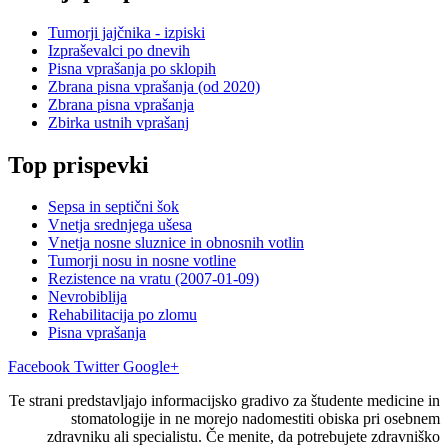
Tumorji jajčnika - izpiski
Izpraševalci po dnevih
Pisna vprašanja po sklopih
Zbrana pisna vprašanja (od 2020)
Zbrana pisna vprašanja
Zbirka ustnih vprašanj
Top prispevki
Sepsa in septični šok
Vnetja srednjega ušesa
Vnetja nosne sluznice in obnosnih votlin
Tumorji nosu in nosne votline
Rezistence na vratu (2007-01-09)
Nevrobiblija
Rehabilitacija po zlomu
Pisna vprašanja
Facebook
Twitter
Google+
Te strani predstavljajo informacijsko gradivo za študente medicine in
stomatologije in ne morejo nadomestiti obiska pri osebnem
zdravniku ali specialistu. Če menite, da potrebujete zdravniško