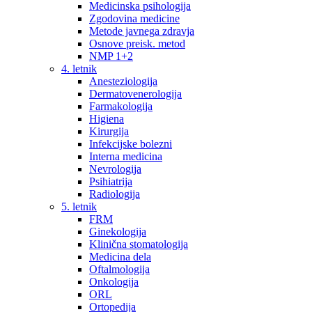
Medicinska psihologija
Zgodovina medicine
Metode javnega zdravja
Osnove preisk. metod
NMP 1+2
4. letnik
Anesteziologija
Dermatovenerologija
Farmakologija
Higiena
Kirurgija
Infekcijske bolezni
Interna medicina
Nevrologija
Psihiatrija
Radiologija
5. letnik
FRM
Ginekologija
Klinična stomatologija
Medicina dela
Oftalmologija
Onkologija
ORL
Ortopedija