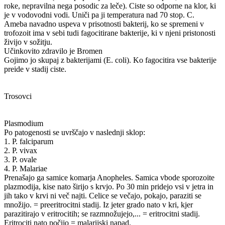
roke, nepravilna nega posodic za leče). Ciste so odporne na klor, ki
je v vodovodni vodi. Uniči pa ji temperatura nad 70 stop. C.
Ameba navadno uspeva v prisotnosti bakterij, ko se spremeni v
trofozoit ima v sebi tudi fagocitirane bakterije, ki v njeni pristonosti
živijo v sožitju.
Učinkovito zdravilo je Bromen
Gojimo jo skupaj z bakterijami (E. coli). Ko fagocitira vse bakterije
preide v stadij ciste.
Trosovci
Plasmodium
Po patogenosti se uvrščajo v naslednji sklop:
1. P. falciparum
2. P. vivax
3. P. ovale
4. P. Malariae
Prenašajo ga samice komarja Anopheles. Samica vbode sporozoite
plazmodija, kise nato širijo s krvjo. Po 30 min pridejo vsi v jetra in
jih tako v krvi ni več najti. Celice se večajo, pokajo, paraziti se
množijo. = preeritrocitni stadij. Iz jeter grado nato v kri, kjer
parazitirajo v eritrocitih; se razmnožujejo,... = eritrocitni stadij.
Eritrociti nato počijo = malarijski napad.