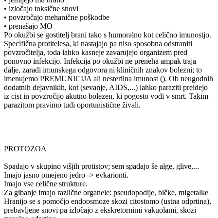
• izločajo toksične snovi
• povzročajo mehanične poškodbe
• prenašajo MO
Po okužbi se gostitelj brani tako s humoralno kot celično imunostjo.
Specifična protitelesa, ki nastajajo pa niso sposobna odstraniti
povzročitelja, toda lahko kasneje zavarujejo organizem pred
ponovno infekcijo. Infekcija po okužbi ne preneha ampak traja
dalje, zaradi imunskega odgovora ni kliničnih znakov bolezni; to
imenujemo PREMUNICIJA ali nesterilna imunost (). Ob neugodnih
dodatnih dejavnikih, kot (sevanje, AIDS,...) lahko paraziti preidejo
iz cist in povzročijo akutno bolezen, ki pogosto vodi v smrt. Takim
parazitom pravimo tudi oportunistične živali.
PROTOZOA
Spadajo v skupino višjih protistov; sem spadajo še alge, glive,...
Imajo jasno omejeno jedro -> evkarionti.
Imajo vse celične strukture.
Za gibanje imajo različne organele: pseudopodije, bičke, migetalke
Hranijo se s pomočjo endoosmoze skozi citostomo (ustna odprtina),
prebavljene snovi pa izločajo z ekskretornimi vakuolami, skozi