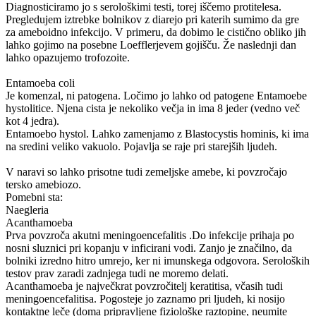
Diagnosticiramo jo s serološkimi testi, torej iščemo protitelesa.
Pregledujem iztrebke bolnikov z diarejo pri katerih sumimo da gre
za ameboidno infekcijo. V primeru, da dobimo le cistično obliko jih
lahko gojimo na posebne Loefflerjevem gojišču. Že naslednji dan
lahko opazujemo trofozoite.
Entamoeba coli
Je komenzal, ni patogena. Ločimo jo lahko od patogene Entamoebe
hystolitice. Njena cista je nekoliko večja in ima 8 jeder (vedno več
kot 4 jedra).
Entamoebo hystol. Lahko zamenjamo z Blastocystis hominis, ki ima
na sredini veliko vakuolo. Pojavlja se raje pri starejših ljudeh.
V naravi so lahko prisotne tudi zemeljske amebe, ki povzročajo
tersko amebiozo.
Pomebni sta:
Naegleria
Acanthamoeba
Prva povzroča akutni meningoencefalitis .Do infekcije prihaja po
nosni sluznici pri kopanju v inficirani vodi. Zanjo je značilno, da
bolniki izredno hitro umrejo, ker ni imunskega odgovora. Seroloških
testov prav zaradi zadnjega tudi ne moremo delati.
Acanthamoeba je največkrat povzročitelj keratitisa, včasih tudi
meningoencefalitisa. Pogosteje jo zaznamo pri ljudeh, ki nosijo
kontaktne leče (doma pripravljene fiziološke raztopine, neumite