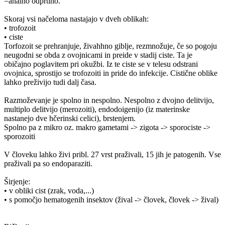
=analno odprtino.
Skoraj vsi načeloma nastajajo v dveh oblikah:
• trofozoit
• ciste
Torfozoit se prehranjuje, živahhno giblje, rezmnožuje, če so pogoju
neugodni se obda z ovojnicami in preide v stadij ciste. Ta je
običajno poglavitem pri okužbi. Iz te ciste se v telesu odstrani
ovojnica, sprostijo se trofozoiti in pride do infekcije. Cistične oblike
lahko preživijo tudi dalj časa.
Razmoževanje je spolno in nespolno. Nespolno z dvojno delitvijo,
multiplo delitvijo (merozoiti), endodoigenijo (iz materinske
nastanejo dve hčerinski celici), brstenjem.
Spolno pa z mikro oz. makro gametami -> zigota -> sporociste ->
sporozoiti
V človeku lahko živi pribl. 27 vrst praživali, 15 jih je patogenih. Vse
praživali pa so endoparaziti.
Širjenje:
• v obliki cist (zrak, voda,...)
• s pomočjo hematogenih insektov (žival -> človek, človek -> žival)