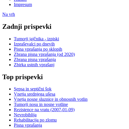
Impresum
Na vrh
Zadnji prispevki
Tumorji jajčnika - izpiski
Izpraševalci po dnevih
Pisna vprašanja po sklopih
Zbrana pisna vprašanja (od 2020)
Zbrana pisna vprašanja
Zbirka ustnih vprašanj
Top prispevki
Sepsa in septični šok
Vnetja srednjega ušesa
Vnetja nosne sluznice in obnosnih votlin
Tumorji nosu in nosne votline
Rezistence na vratu (2007-01-09)
Nevrobiblija
Rehabilitacija po zlomu
Pisna vprašanja