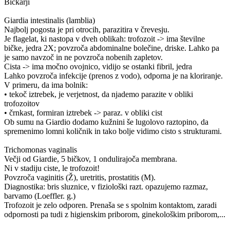
Bičkarji
Giardia intestinalis (lamblia)
Najbolj pogosta je pri otrocih, parazitira v črevesju.
Je flagelat, ki nastopa v dveh oblikah: trofozoit -> ima številne
bičke, jedra 2X; povzroča abdominalne bolečine, driske. Lahko pa
je samo navzoč in ne povzroča nobenih zapletov.
Cista -> ima močno ovojnico, vidijo se ostanki fibril, jedra
Lahko povzroča infekcije (prenos z vodo), odporna je na kloriranje.
V primeru, da ima bolnik:
• tekoč iztrebek, je verjetnost, da njademo parazite v obliki
trofozoitov
• črnkast, formiran iztrebek -> paraz. v obliki cist
Ob sumu na Giardio dodamo kužnini še lugolovo raztopino, da
spremenimo lomni količnik in tako bolje vidimo cisto s strukturami.
Trichomonas vaginalis
Večji od Giardie, 5 bičkov, 1 ondulirajoča membrana.
Ni v stadiju ciste, le trofozoit!
Povzroča vaginitis (Ž), uretritis, prostatitis (M).
Diagnostika: bris sluznice, v fiziološki razt. opazujemo razmaz,
barvamo (Loeffler. g.)
Trofozoit je zelo odporen. Prenaša se s spolnim kontaktom, zaradi
odpornosti pa tudi z higienskim priborom, ginekološkim priborom,...