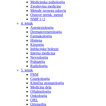
Medicinska psihologija
Zgodovina medicine
Metode javnega zdravja
Osnove preisk. metod
NMP 1+2
4. letnik
Anesteziologija
Dermatovenerologija
Farmakologija
Higiena
Kirurgija
Infekcijske bolezni
Interna medicina
Nevrologija
Psihiatrija
Radiologija
5. letnik
FRM
Ginekologija
Klinična stomatologija
Medicina dela
Oftalmologija
Onkologija
ORL
Ortopedija