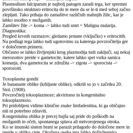
Plasmodium falciparum je najbolj patogen zaradi tega, ker spremni
površinsko strukturo eritrocita do te mere da se le-ti med seboj začno
zlepljati. Tako prihaja do zamašitve različnih mahnjih žilic, kar je
lahko usodno v možganih.
Zamšitev žile -> koma -> lahko tudi smrt = Maligna malarija.
Diagnostika:
Pregled krvnih razmazov; gledamo prstane (vključke) v eritrocitih.
Na podlagi tega lahko tudi ugotovimo za katerega povzročitelja gre
v določenem primeru.
Občasno se lahko življenjski krog plazmodija tudi zaključi, saj nekaj
merozoitov preide v gametocite, katere lahko spet vsrka samica
komarja, dva gametocita se združita -> zigota -> sporocista ->
sporozoiti.
Toxoplasma gondii
Je bananaste oblike (krhljaste oblike), odkrili so jo v začetku 20.
Stol. (1908).
Povzročitelj toksoplazmoze; akvirirano in kongenitalno
toksoplazmozo.
Pri pridobljeni vidimo klinične znake limfadenitisa, ki ga običajno
niti ni potrebno zdraviti.
Kongenitalna oblika je precej hujša saj pride do poškodb na
možganih in očeh, spontanega splava ali mrtvorojenega otroka.
Ko se imunski sistem brani se parazit prilagodo do določene mere in
preide v obliko ciste. Okužena oseba ima lahko doživljenjsko