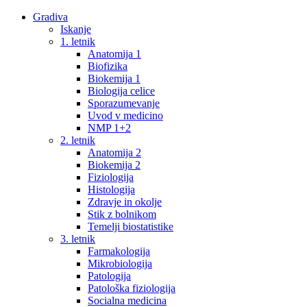
Gradiva
Iskanje
1. letnik
Anatomija 1
Biofizika
Biokemija 1
Biologija celice
Sporazumevanje
Uvod v medicino
NMP 1+2
2. letnik
Anatomija 2
Biokemija 2
Fiziologija
Histologija
Zdravje in okolje
Stik z bolnikom
Temelji biostatistike
3. letnik
Farmakologija
Mikrobiologija
Patologija
Patološka fiziologija
Socialna medicina