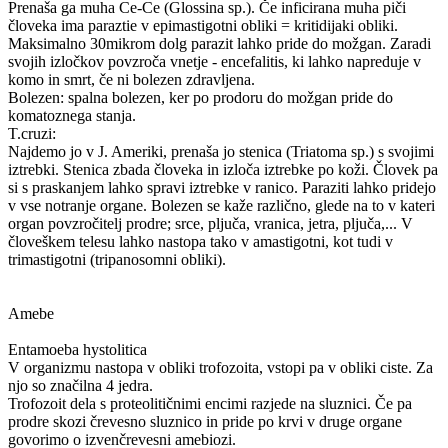
Prenaša ga muha Ce-Ce (Glossina sp.). Če inficirana muha piči
človeka ima paraztie v epimastigotni obliki = kritidijaki obliki.
Maksimalno 30mikrom dolg parazit lahko pride do možgan. Zaradi
svojih izločkov povzroča vnetje - encefalitis, ki lahko napreduje v
komo in smrt, če ni bolezen zdravljena.
Bolezen: spalna bolezen, ker po prodoru do možgan pride do
komatoznega stanja.
T.cruzi:
Najdemo jo v J. Ameriki, prenaša jo stenica (Triatoma sp.) s svojimi
iztrebki. Stenica zbada človeka in izloča iztrebke po koži. Človek pa
si s praskanjem lahko spravi iztrebke v ranico. Paraziti lahko pridejo
v vse notranje organe. Bolezen se kaže različno, glede na to v kateri
organ povzročitelj prodre; srce, pljuča, vranica, jetra, pljuča,... V
človeškem telesu lahko nastopa tako v amastigotni, kot tudi v
trimastigotni (tripanosomni obliki).
Amebe
Entamoeba hystolitica
V organizmu nastopa v obliki trofozoita, vstopi pa v obliki ciste. Za
njo so značilna 4 jedra.
Trofozoit dela s proteolitičnimi encimi razjede na sluznici. Če pa
prodre skozi črevesno sluznico in pride po krvi v druge organe
govorimo o izvenčrevesni amebiozi.