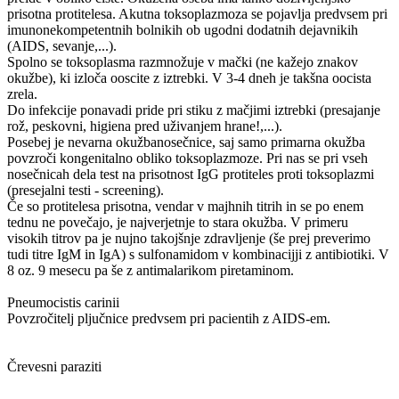
prisotna protitelesa. Akutna toksoplazmoza se pojavlja predvsem pri
imunonekompetentnih bolnikih ob ugodni dodatnih dejavnikih
(AIDS, sevanje,...).
Spolno se toksoplasma razmnožuje v mački (ne kažejo znakov
okužbe), ki izloča ooscite z iztrebki. V 3-4 dneh je takšna oocista
zrela.
Do infekcije ponavadi pride pri stiku z mačjimi iztrebki (presajanje
rož, peskovni, higiena pred uživanjem hrane!,...).
Posebej je nevarna okužbanosečnice, saj samo primarna okužba
povzroči kongenitalno obliko toksoplazmoze. Pri nas se pri vseh
nosečnicah dela test na prisotnost IgG protiteles proti toksoplazmi
(presejalni testi - screening).
Če so protitelesa prisotna, vendar v majhnih titrih in se po enem
tednu ne povečajo, je najverjetnje to stara okužba. V primeru
visokih titrov pa je nujno takojšnje zdravljenje (še prej preverimo
tudi titre IgM in IgA) s sulfonamidom v kombinacijji z antibiotiki. V
8 oz. 9 mesecu pa še z antimalarikom piretaminom.
Pneumocistis carinii
Povzročitelj pljučnice predvsem pri pacientih z AIDS-em.
Črevesni paraziti