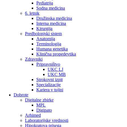
Pediatrija
Sodna medicina
6. letnik
Družinska medicina
Interna medicina
Kirurgija
Predbolonjski sistem
Anatomija
Terminologija
Humana genetika
Klinična propedevtika
Zdravniki
Pripravništvo
UKC LJ
UKC MB
Strokovni izpit
Specializacije
Kariera v tujini
Dobrote
Digitalne zbirke
MPL
Digipato
Arhimed
Laboratorijske vrednosti
Hipokratova prisega