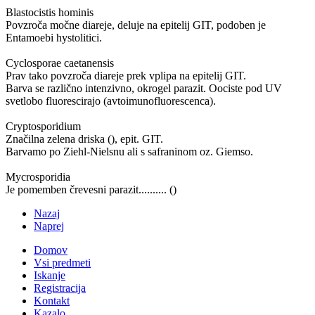
Blastocistis hominis
Povzroča močne diareje, deluje na epitelij GIT, podoben je
Entamoebi hystolitici.
Cyclosporae caetanensis
Prav tako povzroča diareje prek vplipa na epitelij GIT.
Barva se različno intenzivno, okrogel parazit. Oociste pod UV
svetlobo fluorescirajo (avtoimunofluorescenca).
Cryptosporidium
Značilna zelena driska (), epit. GIT.
Barvamo po Ziehl-Nielsnu ali s safraninom oz. Giemso.
Mycrosporidia
Je pomemben črevesni parazit.......... ()
Nazaj
Naprej
Domov
Vsi predmeti
Iskanje
Registracija
Kontakt
Kazalo