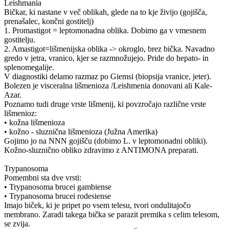
Leishmania
Bičkar, ki nastane v več oblikah, glede na to kje živijo (gojišča,
prenašalec, končni gostitelj)
1. Promastigot = leptomonadna oblika. Dobimo ga v vmesnem
gostitelju.
2. Amastigot=lišmenijska oblika -> okroglo, brez bička. Navadno
gredo v jetra, vranico, kjer se razmnožujejo. Pride do hepato- in
splenomegalije.
V diagnostiki delamo razmaz po Giemsi (biopsija vranice, jeter).
Bolezen je visceralna lišmenioza /Leishmenia donovani ali Kale-
Azar.
Poznamo tudi druge vrste lišmenij, ki povzročajo različne vrste
lišmenioz:
• kožna lišmenioza
• kožno - sluznična lišmenioza (Južna Amerika)
Gojimo jo na NNN gojišču (dobimo L. v leptomonadni obliki).
Kožno-sluznično obliko zdravimo z ANTIMONA preparati.
Trypanosoma
Pomembni sta dve vrsti:
• Trypanosoma brucei gambiense
• Trypanosoma brucei rodesiense
Imajo biček, ki je pripet po vsem telesu, tvori ondulitajočo
membrano. Zaradi takega bička se parazit premika s celim telesom,
se zvija.