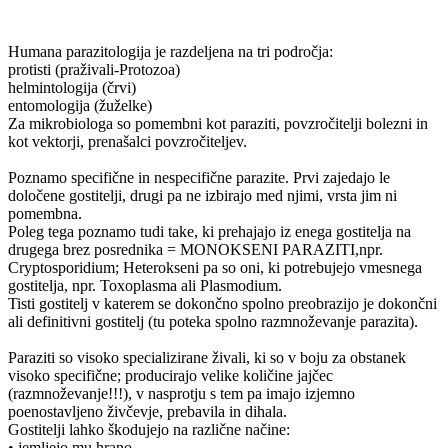
Humana parazitologija je razdeljena na tri področja:
protisti (praživali-Protozoa)
helmintologija (črvi)
entomologija (žuželke)
Za mikrobiologa so pomembni kot paraziti, povzročitelji bolezni in
kot vektorji, prenašalci povzročiteljev.
Poznamo specifične in nespecifične parazite. Prvi zajedajo le
določene gostitelji, drugi pa ne izbirajo med njimi, vrsta jim ni
pomembna.
Poleg tega poznamo tudi take, ki prehajajo iz enega gostitelja na
drugega brez posrednika = MONOKSENI PARAZITI,npr.
Cryptosporidium; Heterokseni pa so oni, ki potrebujejo vmesnega
gostitelja, npr. Toxoplasma ali Plasmodium.
Tisti gostitelj v katerem se dokončno spolno preobrazijo je dokončni
ali definitivni gostitelj (tu poteka spolno razmnoževanje parazita).
Paraziti so visoko specializirane živali, ki so v boju za obstanek
visoko specifične; producirajo velike količine jajčec
(razmnoževanje!!!), v nasprotju s tem pa imajo izjemno
poenostavljeno živčevje, prebavila in dihala.
Gostitelji lahko škodujejo na različne načine:
• jemljejo mu hrano