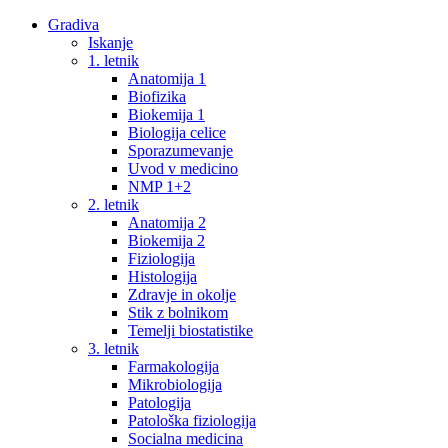
Gradiva
Iskanje
1. letnik
Anatomija 1
Biofizika
Biokemija 1
Biologija celice
Sporazumevanje
Uvod v medicino
NMP 1+2
2. letnik
Anatomija 2
Biokemija 2
Fiziologija
Histologija
Zdravje in okolje
Stik z bolnikom
Temelji biostatistike
3. letnik
Farmakologija
Mikrobiologija
Patologija
Patološka fiziologija
Socialna medicina