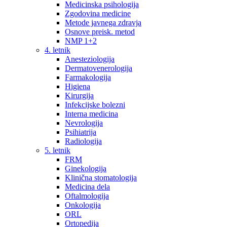
Medicinska psihologija
Zgodovina medicine
Metode javnega zdravja
Osnove preisk. metod
NMP 1+2
4. letnik
Anesteziologija
Dermatovenerologija
Farmakologija
Higiena
Kirurgija
Infekcijske bolezni
Interna medicina
Nevrologija
Psihiatrija
Radiologija
5. letnik
FRM
Ginekologija
Klinična stomatologija
Medicina dela
Oftalmologija
Onkologija
ORL
Ortopedija