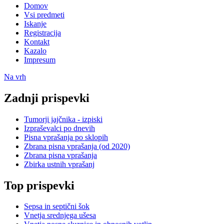
Domov
Vsi predmeti
Iskanje
Registracija
Kontakt
Kazalo
Impresum
Na vrh
Zadnji prispevki
Tumorji jajčnika - izpiski
Izpraševalci po dnevih
Pisna vprašanja po sklopih
Zbrana pisna vprašanja (od 2020)
Zbrana pisna vprašanja
Zbirka ustnih vprašanj
Top prispevki
Sepsa in septični šok
Vnetja srednjega ušesa