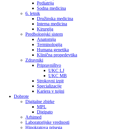
Pediatrija
Sodna medicina
6. letnik
Družinska medicina
Interna medicina
Kirurgija
Predbolonjski sistem
Anatomija
Terminologija
Humana genetika
Klinična propedevtika
Zdravniki
Pripravništvo
UKC LJ
UKC MB
Strokovni izpit
Specializacije
Kariera v tujini
Dobrote
Digitalne zbirke
MPL
Digipato
Arhimed
Laboratorijske vrednosti
Hipokratova prisega