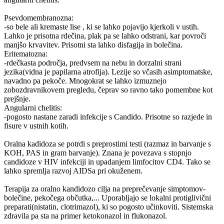
Psevdomembranozna:
-so bele ali kremaste lise , ki se lahko pojavijo kjerkoli v ustih.
Lahko je prisotna rdečina, plak pa se lahko odstrani, kar povroči
manjšo krvavitev. Prisotni sta lahko disfagija in bolečina.
Eritematozna:
-rdečkasta področja, predvsem na nebu in dorzalni strani
jezika(vidna je papilarna atrofija). Lezije so včasih asimptomatske,
navadno pa pekoče. Mnogokrat se lahko izmuznejo
zobozdravnikovem pregledu, čeprav so ravno tako pomembne kot
prejšnje.
Angularni chelitis:
-pogosto nastane zaradi infekcije s Candido. Prisotne so razjede in
fisure v ustnih kotih.
Oralna kadidoza se potrdi s preprostimi testi (razmaz in barvanje s
KOH, PAS in gram barvanje). Znana je povezava s stopnjo
candidoze v HIV infekciji in upadanjem limfocitov CD4. Tako se
lahko spremlja razvoj AIDSa pri okuženem.
Terapija za oralno kandidozo cilja na preprečevanje simptomov-
bolečine, pekočega občutka,... Uporabljajo se lokalni protiglivični
preparati(nistatin, clotrimazol), ki so pogosto učinkoviti. Sistemska
zdravila pa sta na primer ketokonazol in flukonazol.