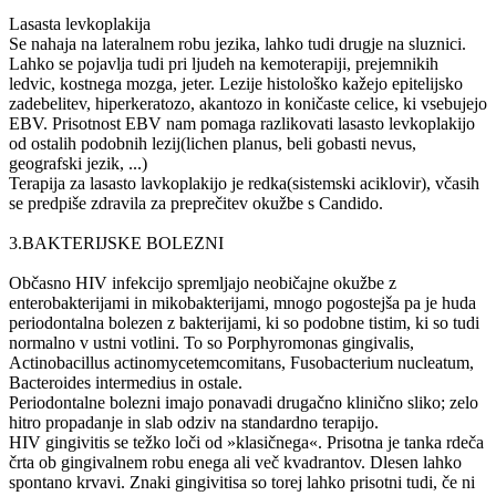
Lasasta levkoplakija
Se nahaja na lateralnem robu jezika, lahko tudi drugje na sluznici.
Lahko se pojavlja tudi pri ljudeh na kemoterapiji, prejemnikih
ledvic, kostnega mozga, jeter. Lezije histološko kažejo epitelijsko
zadebelitev, hiperkeratozo, akantozo in koničaste celice, ki vsebujejo
EBV. Prisotnost EBV nam pomaga razlikovati lasasto levkoplakijo
od ostalih podobnih lezij(lichen planus, beli gobasti nevus,
geografski jezik, ...)
Terapija za lasasto lavkoplakijo je redka(sistemski aciklovir), včasih
se predpiše zdravila za preprečitev okužbe s Candido.
3.BAKTERIJSKE BOLEZNI
Občasno HIV infekcijo spremljajo neobičajne okužbe z
enterobakterijami in mikobakterijami, mnogo pogostejša pa je huda
periodontalna bolezen z bakterijami, ki so podobne tistim, ki so tudi
normalno v ustni votlini. To so Porphyromonas gingivalis,
Actinobacillus actinomycetemcomitans, Fusobacterium nucleatum,
Bacteroides intermedius in ostale.
Periodontalne bolezni imajo ponavadi drugačno klinično sliko; zelo
hitro propadanje in slab odziv na standardno terapijo.
HIV gingivitis se težko loči od »klasičnega«. Prisotna je tanka rdeča
črta ob gingivalnem robu enega ali več kvadrantov. Dlesen lahko
spontano krvavi. Znaki gingivitisa so torej lahko prisotni tudi, če ni