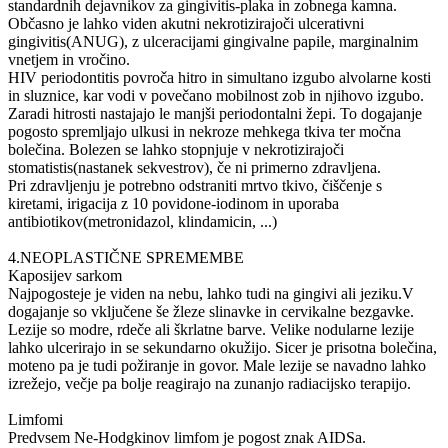
standardnih dejavnikov za gingivitis-plaka in zobnega kamna.
Občasno je lahko viden akutni nekrotizirajoči ulcerativni
gingivitis(ANUG), z ulceracijami gingivalne papile, marginalnim
vnetjem in vročino.
HIV periodontitis povroča hitro in simultano izgubo alvolarne kosti
in sluznice, kar vodi v povečano mobilnost zob in njihovo izgubo.
Zaradi hitrosti nastajajo le manjši periodontalni žepi. To dogajanje
pogosto spremljajo ulkusi in nekroze mehkega tkiva ter močna
bolečina. Bolezen se lahko stopnjuje v nekrotizirajoči
stomatistis(nastanek sekvestrov), če ni primerno zdravljena.
Pri zdravljenju je potrebno odstraniti mrtvo tkivo, čiščenje s
kiretami, irigacija z 10 povidone-iodinom in uporaba
antibiotikov(metronidazol, klindamicin, ...)
4.NEOPLASTIČNE SPREMEMBE
Kaposijev sarkom
Najpogosteje je viden na nebu, lahko tudi na gingivi ali jeziku.V
dogajanje so vključene še žleze slinavke in cervikalne bezgavke.
Lezije so modre, rdeče ali škrlatne barve. Velike nodularne lezije
lahko ulcerirajo in se sekundarno okužijo. Sicer je prisotna bolečina,
moteno pa je tudi požiranje in govor. Male lezije se navadno lahko
izrežejo, večje pa bolje reagirajo na zunanjo radiacijsko terapijo.
Limfomi
Predvsem Ne-Hodgkinov limfom je pogost znak AIDSa.