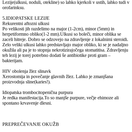
Lezije(ulkusi, noduli, otekline) so lahko kjerkoli v ustih, lahko tudi v
orofarinksu.
5.IDIOPATSKE LEZIJE
Rekurentni aftozni ulkusi
Po velikosti jih razdelimo na major (1-2cm), minor (5mm) in
herpetiformno obliko(1-2 mm).Ulkusi so boleči, minor oblika se
zaceli hitreje. Dobro se odzovejo na zdravljenje z lokalnimi steroidi.
Zelo veliki ulkusi lahko predstavljajo major obliko, ki se je nadaljno
okužila ali pa je to stopnja nekrotizirajočega stomatitisa. Zdravljenju
teh lezij je torej potrebno dodati še antibiotike proti gram –
bakterijam.
HIV obolenja žlez slinavk
Xerostomija in povečanje glavnih žlez. Lahko je zmanjšana
proizvodnja sline(karies!).
Idiopatska trombocitopenična purpura
Je redka manifestacija.To so manjše purpure, večje ehimoze ali
spontano krvavenje dlesni.
PREPREČEVANJE OKUŽB