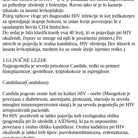
za prihodnje obolenje z boleznijo. Ravno tako se je to kasneje
izkazalo za lasasto levkoplakijo.
Poleg njihove vloge pri diagnostiki HIV infekcije in kot indikatorjev
za spremljanje stopnje bolezni, se ustne lezije povezujejo še z
upadanjem števila CD4 limfocitov.
Do sedaj je bilo klasificiranih vsaj 40 lezij, ki se pojavljajo pri HIV
okuženih, čeprav so mnoge od njih le posamezni primeri.( Pri
otrocih se pojavlja le oralna kandidoza, HIV obolenja žlez slinavk in
lasasta levkoplakija, medtem ko so ostale lezije izjemno redke.)
1.GLIVIČNE LEZIJE
Najpogostejša je seveda prisotnost Candide, redki so primeri
histoplazmoze, geotrihoze, kriptokokoze in aspergiloze.
Candidiaza(Candidoza)
Candida pogosto zraste tudi na kulturi HIV - osebe (Mnogokrat je
povezana z diabetesom, anemijami, protezami, starostjo in seveda
mnogimi imunosupresivnimi stanji).Je pa seveda pogostejša pri HIV
seropozitivnih pacientih.
Pri HIV pozitivnih se lahko pojavlja tudi ezofagealna oblika
(pogostejša pri že obolelih z AIDSem), ki pa ni neposredno
povezana z oralno obliko kandidiaze. Oralna kadidoza pri HIV
okuženih je lahko treh tipov: psevdomembranozna, eritematozna,
angularni chelitis.