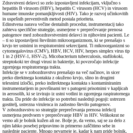
Zdravstveni delavci so zelo izpostavljeni infekcijam, vključno s
hepatitis B virusom (HBV), hepatitis C virusom (HCV) in virusom
humane imunske pomanjkljivosti (HIV). Tako je razvoj učinkovitih
in uspešnih preventivnih metod postala prioriteta.
Edinstvena narava večine dentalnih procedur, instrumentacij tako
zahteva specifične strategije, usmerjene v preprečevanje prenosa
patogenov med zobozdravstvenimi delavci in njihovimi pacienti. Le
– ti so izpostavljeni številnim mikroorganizmom, ki se prenašajo s
krvjo ter ustnimi in respiratornimi sekrecijami. Ti mikroorganizmi so
cytomegalovirus (CMV), HBV, HCV, HIV, herpes simplex virus tip
1 in 2 (HSV-1, HSV-2), Micobacterium tuberculosis, stafilokoki,
streptokoki ter drugi virusi in bakterije, ki povzročajo infekcije
zgornjega respiratornega trakta.
Infekcije se v zobozdravstvu prenašajo na več načinov, in sicer
preko direktnega kontakta z okuženo krvjo, slino in drugimi
telesnimi izločki, preko indirektnega kontakta s kontaminiranim
instrumentarijem in površinami ter s patogeni prisotnimi v kapljicah
in aerosolih, ki se izvirajo iz ustni votlini in zgornjega raspiratornega
trakta. Da pride do infekcije so potrebni naslednji pogoji: ustrezen
gostitelj, ustrezna virulenca in zadostno število patogenov.
V zobozdravstvu so strategije preprečevanja prenosa infekcij
usmerjena predvsem v preprečevanje HBV in HIV. Velikokrat ne
vemo ali je bolnik kužen ali ne. Bolje je, da vemo, saj se za delo z
njim lahko posebej pripravimo in primerno zaščitimo sebe in
naslednje paciente. Mnogo nevarneje je, kadar k nam pride bolnik,