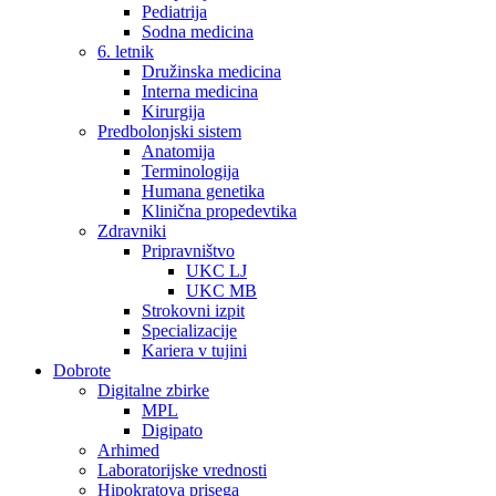
Pediatrija
Sodna medicina
6. letnik
Družinska medicina
Interna medicina
Kirurgija
Predbolonjski sistem
Anatomija
Terminologija
Humana genetika
Klinična propedevtika
Zdravniki
Pripravništvo
UKC LJ
UKC MB
Strokovni izpit
Specializacije
Kariera v tujini
Dobrote
Digitalne zbirke
MPL
Digipato
Arhimed
Laboratorijske vrednosti
Hipokratova prisega