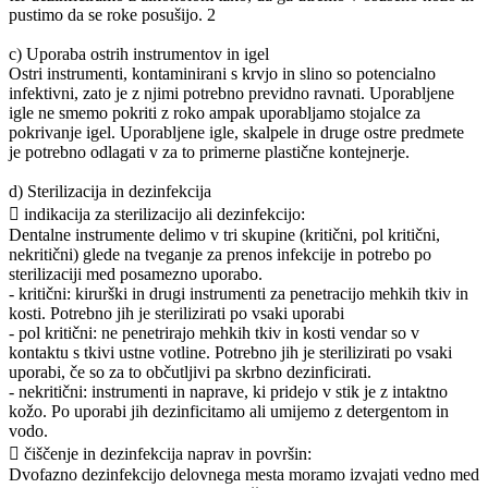
pustimo da se roke posušijo. 2
c) Uporaba ostrih instrumentov in igel
Ostri instrumenti, kontaminirani s krvjo in slino so potencialno
infektivni, zato je z njimi potrebno previdno ravnati. Uporabljene
igle ne smemo pokriti z roko ampak uporabljamo stojalce za
pokrivanje igel. Uporabljene igle, skalpele in druge ostre predmete
je potrebno odlagati v za to primerne plastične kontejnerje.
d) Sterilizacija in dezinfekcija
 indikacija za sterilizacijo ali dezinfekcijo:
Dentalne instrumente delimo v tri skupine (kritični, pol kritični,
nekritični) glede na tveganje za prenos infekcije in potrebo po
sterilizaciji med posamezno uporabo.
- kritični: kirurški in drugi instrumenti za penetracijo mehkih tkiv in
kosti. Potrebno jih je sterilizirati po vsaki uporabi
- pol kritični: ne penetrirajo mehkih tkiv in kosti vendar so v
kontaktu s tkivi ustne votline. Potrebno jih je sterilizirati po vsaki
uporabi, če so za to občutljivi pa skrbno dezinficirati.
- nekritični: instrumenti in naprave, ki pridejo v stik je z intaktno
kožo. Po uporabi jih dezinficitamo ali umijemo z detergentom in
vodo.
 čiščenje in dezinfekcija naprav in površin:
Dvofazno dezinfekcijo delovnega mesta moramo izvajati vedno med