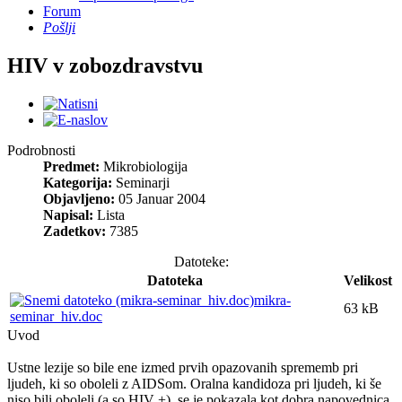
Forum
Pošlji
HIV v zobozdravstvu
Podrobnosti
Predmet:
Mikrobiologija
Kategorija:
Seminarji
Objavljeno:
05 Januar 2004
Napisal:
Lista
Zadetkov:
7385
Datoteke:
Datoteka
Velikost
mikra-
63 kB
seminar_hiv.doc
Uvod
Ustne lezije so bile ene izmed prvih opazovanih sprememb pri
ljudeh, ki so oboleli z AIDSom. Oralna kandidoza pri ljudeh, ki še
niso bili oboleli (a so HIV +), se je pokazala kot dobra napovednica