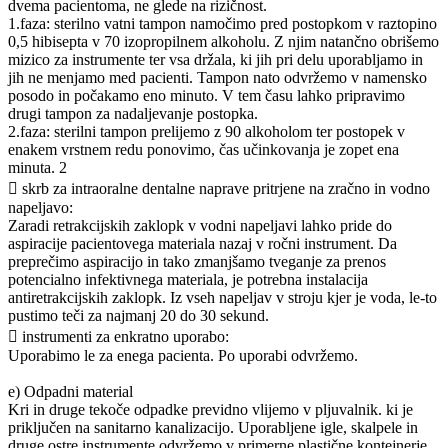
dvema pacientoma, ne glede na rizičnost.
1.faza: sterilno vatni tampon namočimo pred postopkom v raztopino
0,5 hibisepta v 70 izopropilnem alkoholu. Z njim natančno obrišemo
mizico za instrumente ter vsa držala, ki jih pri delu uporabljamo in
jih ne menjamo med pacienti. Tampon nato odvržemo v namensko
posodo in počakamo eno minuto. V tem času lahko pripravimo
drugi tampon za nadaljevanje postopka.
2.faza: sterilni tampon prelijemo z 90 alkoholom ter postopek v
enakem vrstnem redu ponovimo, čas učinkovanja je zopet ena
minuta. 2
 skrb za intraoralne dentalne naprave pritrjene na zračno in vodno
napeljavo:
Zaradi retrakcijskih zaklopk v vodni napeljavi lahko pride do
aspiracije pacientovega materiala nazaj v ročni instrument. Da
preprečimo aspiracijo in tako zmanjšamo tveganje za prenos
potencialno infektivnega materiala, je potrebna instalacija
antiretrakcijskih zaklopk. Iz vseh napeljav v stroju kjer je voda, le-to
pustimo teči za najmanj 20 do 30 sekund.
 instrumenti za enkratno uporabo:
Uporabimo le za enega pacienta. Po uporabi odvržemo.
e) Odpadni material
Kri in druge tekoče odpadke previdno vlijemo v pljuvalnik. ki je
priključen na sanitarno kanalizacijo. Uporabljene igle, skalpele in
druge ostre instrumente odvržemo v primerne plastične kontejnerje.