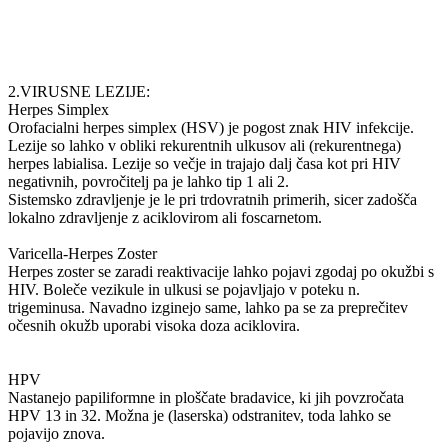
2.VIRUSNE LEZIJE:
Herpes Simplex
Orofacialni herpes simplex (HSV) je pogost znak HIV infekcije.
Lezije so lahko v obliki rekurentnih ulkusov ali (rekurentnega)
herpes labialisa. Lezije so večje in trajajo dalj časa kot pri HIV
negativnih, povročitelj pa je lahko tip 1 ali 2.
Sistemsko zdravljenje je le pri trdovratnih primerih, sicer zadošča
lokalno zdravljenje z aciklovirom ali foscarnetom.
Varicella-Herpes Zoster
Herpes zoster se zaradi reaktivacije lahko pojavi zgodaj po okužbi s
HIV. Boleče vezikule in ulkusi se pojavljajo v poteku n.
trigeminusa. Navadno izginejo same, lahko pa se za preprečitev
očesnih okužb uporabi visoka doza aciklovira.
HPV
Nastanejo papiliformne in ploščate bradavice, ki jih povzročata
HPV 13 in 32. Možna je (laserska) odstranitev, toda lahko se
pojavijo znova.