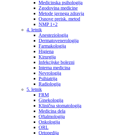
Medicinska psihologija
Zgodovina medicine
Metode javnega zdravja
Osnove preisk. metod
NMP 1+2
4. letnik
Anesteziologija
Dermatovenerologija
Farmakologija
Higiena
Kirurgija
Infekcijske bolezni
Interna medicina
Nevrologija
Psihiatrija
Radiologija
5. letnik
FRM
Ginekologija
Klinična stomatologija
Medicina dela
Oftalmologija
Onkologija
ORL
Ortopedija