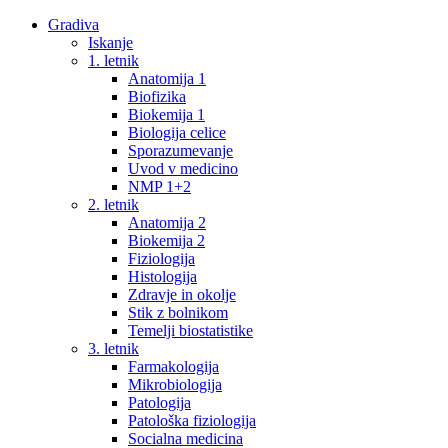
Gradiva
Iskanje
1. letnik
Anatomija 1
Biofizika
Biokemija 1
Biologija celice
Sporazumevanje
Uvod v medicino
NMP 1+2
2. letnik
Anatomija 2
Biokemija 2
Fiziologija
Histologija
Zdravje in okolje
Stik z bolnikom
Temelji biostatistike
3. letnik
Farmakologija
Mikrobiologija
Patologija
Patološka fiziologija
Socialna medicina