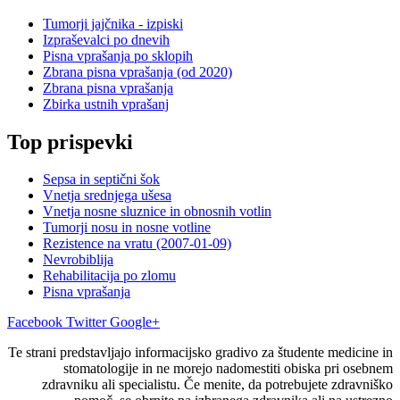
Tumorji jajčnika - izpiski
Izpraševalci po dnevih
Pisna vprašanja po sklopih
Zbrana pisna vprašanja (od 2020)
Zbrana pisna vprašanja
Zbirka ustnih vprašanj
Top prispevki
Sepsa in septični šok
Vnetja srednjega ušesa
Vnetja nosne sluznice in obnosnih votlin
Tumorji nosu in nosne votline
Rezistence na vratu (2007-01-09)
Nevrobiblija
Rehabilitacija po zlomu
Pisna vprašanja
Facebook
Twitter
Google+
Te strani predstavljajo informacijsko gradivo za študente medicine in
stomatologije in ne morejo nadomestiti obiska pri osebnem
zdravniku ali specialistu. Če menite, da potrebujete zdravniško