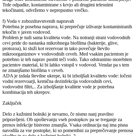
Trde odpadke, kontaminirane s krvjo ali drugimi telesnimi
tekočinami, odvržemo v neprepustno vrečko.
f) Voda v zobozdravstvenih napravah
Potrebna je posebna naprava, ki preprečuje izlivanje kontaminiranih
tekočin v javen vodovod.
Problem je tudi sama kvaliteta vode. Na notranji strani vodovodnih
cevi pride do nastanka mikrobnega biofilma (bakterije, glive,
protozoa), ki služi kot rezervoar in tako povečuje število
mikroorganizmov v vodovodnih ceveh. Med vsakim pacientom je
potrebno iz teh naprav pustiti teči vodo. Tako odstranimo morebiten
pacientov material, ki bi lahko vstopil v vodovod. Vendar pa s tem
ne zmanjšamo biofilma v ceveh.
ADA je izdala številne ukrepe, ki bi izboljšali kvaliteto vode: ločeni
vodni rezervoarji, kemična dezinfekcija vodovodnih cevi,
vodovodni filtri,.. Za izboljšanje kvalitete vode je potrebna
kombinacija teh ukrepov.
Zaključek
Delo z kužnimi bolniki je nevarno, če nismo nanj pravilno
pripravljeni. Ob upoštevanju vseh postopkov pa se tveganje za
prenos infekcije bistveno zmanjša. Vsaka ordinacija naj ima pisna
navodila za vse postopke, ki so pomembni za preprečevanje prenosa
okužbe in za delo z kužnimi bolniki. 2