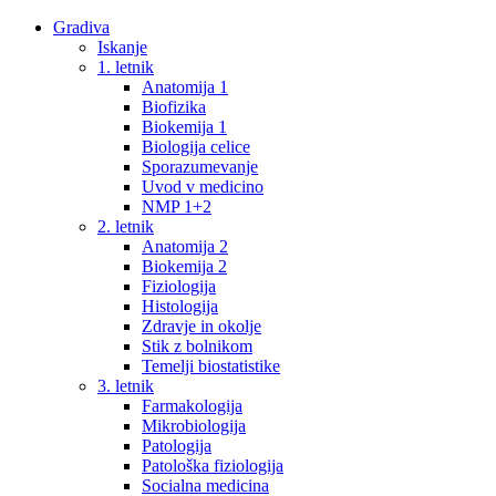
Gradiva
Iskanje
1. letnik
Anatomija 1
Biofizika
Biokemija 1
Biologija celice
Sporazumevanje
Uvod v medicino
NMP 1+2
2. letnik
Anatomija 2
Biokemija 2
Fiziologija
Histologija
Zdravje in okolje
Stik z bolnikom
Temelji biostatistike
3. letnik
Farmakologija
Mikrobiologija
Patologija
Patološka fiziologija
Socialna medicina