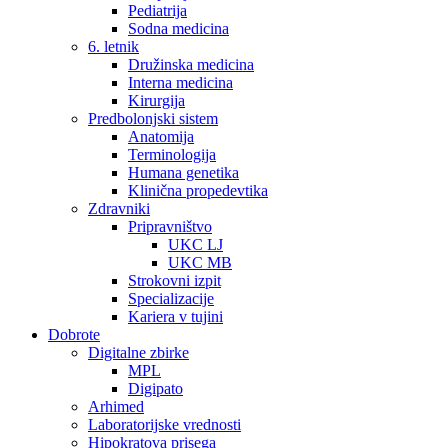
Pediatrija
Sodna medicina
6. letnik
Družinska medicina
Interna medicina
Kirurgija
Predbolonjski sistem
Anatomija
Terminologija
Humana genetika
Klinična propedevtika
Zdravniki
Pripravništvo
UKC LJ
UKC MB
Strokovni izpit
Specializacije
Kariera v tujini
Dobrote
Digitalne zbirke
MPL
Digipato
Arhimed
Laboratorijske vrednosti
Hipokratova prisega