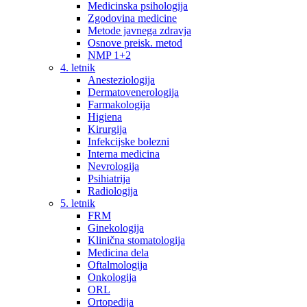
Medicinska psihologija
Zgodovina medicine
Metode javnega zdravja
Osnove preisk. metod
NMP 1+2
4. letnik
Anesteziologija
Dermatovenerologija
Farmakologija
Higiena
Kirurgija
Infekcijske bolezni
Interna medicina
Nevrologija
Psihiatrija
Radiologija
5. letnik
FRM
Ginekologija
Klinična stomatologija
Medicina dela
Oftalmologija
Onkologija
ORL
Ortopedija