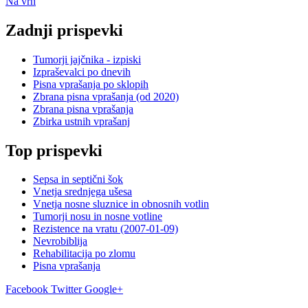
Na vrh
Zadnji prispevki
Tumorji jajčnika - izpiski
Izpraševalci po dnevih
Pisna vprašanja po sklopih
Zbrana pisna vprašanja (od 2020)
Zbrana pisna vprašanja
Zbirka ustnih vprašanj
Top prispevki
Sepsa in septični šok
Vnetja srednjega ušesa
Vnetja nosne sluznice in obnosnih votlin
Tumorji nosu in nosne votline
Rezistence na vratu (2007-01-09)
Nevrobiblija
Rehabilitacija po zlomu
Pisna vprašanja
Facebook
Twitter
Google+