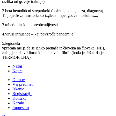
razlika od goveje trakulje)
2.beta hemoliticni streptokoki (bolezni, patogeneza, diagnoza)
Tu jo je še zanimalo kako izgleda impetigo, čen, celulitis,...
3.tuberkulinski tip preobcutljivosti
4.virusi influence – kaj povzroča pandemije
5.legionela
vpračala me je če se lahko prenaša iz človeka na človeka (NE),
zakaj je rada v klimatskih napravah, filtrih (hotla je slišat, da je
TERMOFILNA)
Nazaj
Naprej
Domov
Vsi predmeti
Iskanje
Registracija
Kontakt
Kazalo
Impresum