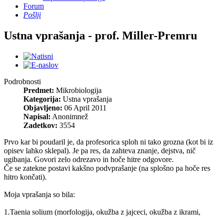
Forum
Pošlji
Ustna vprašanja - prof. Miller-Premru
Podrobnosti
Predmet:
Mikrobiologija
Kategorija:
Ustna vprašanja
Objavljeno:
06 April 2011
Napisal:
Anonimnež
Zadetkov:
3554
Prvo kar bi poudaril je, da profesorica sploh ni tako grozna (kot bi iz
opisev lahko sklepal). Je pa res, da zahteva znanje, dejstva, nič
ugibanja. Govori zelo odrezavo in hoče hitre odgovore.
Če se zatekne postavi kakšno podvprašanje (na splošno pa hoče res
hitro končati).
Moja vprašanja so bila:
1.Taenia solium (morfologija, okužba z jajceci, okužba z ikrami,