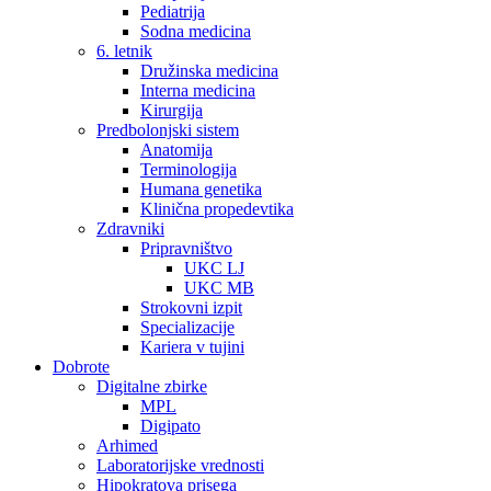
Pediatrija
Sodna medicina
6. letnik
Družinska medicina
Interna medicina
Kirurgija
Predbolonjski sistem
Anatomija
Terminologija
Humana genetika
Klinična propedevtika
Zdravniki
Pripravništvo
UKC LJ
UKC MB
Strokovni izpit
Specializacije
Kariera v tujini
Dobrote
Digitalne zbirke
MPL
Digipato
Arhimed
Laboratorijske vrednosti
Hipokratova prisega