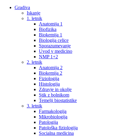
Gradiva
Iskanje
1. letnik
Anatomija 1
Biofizika
Biokemija 1
Biologija celice
Sporazumevanje
Uvod v medicino
NMP 1+2
2. letnik
Anatomija 2
Biokemija 2
Fiziologija
Histologija
Zdravje in okolje
Stik z bolnikom
Temelji biostatistike
3. letnik
Farmakologija
Mikrobiologija
Patologija
Patološka fiziologija
Socialna medicina