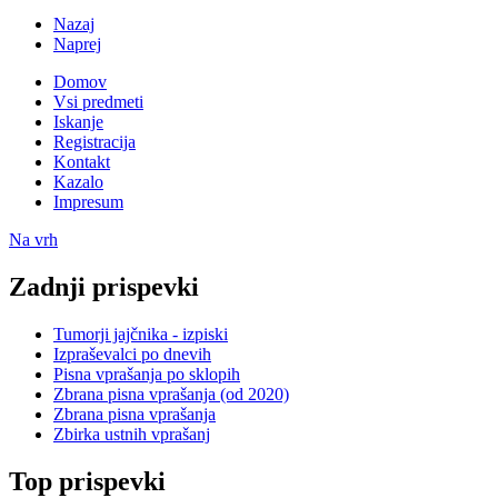
Nazaj
Naprej
Domov
Vsi predmeti
Iskanje
Registracija
Kontakt
Kazalo
Impresum
Na vrh
Zadnji prispevki
Tumorji jajčnika - izpiski
Izpraševalci po dnevih
Pisna vprašanja po sklopih
Zbrana pisna vprašanja (od 2020)
Zbrana pisna vprašanja
Zbirka ustnih vprašanj
Top prispevki