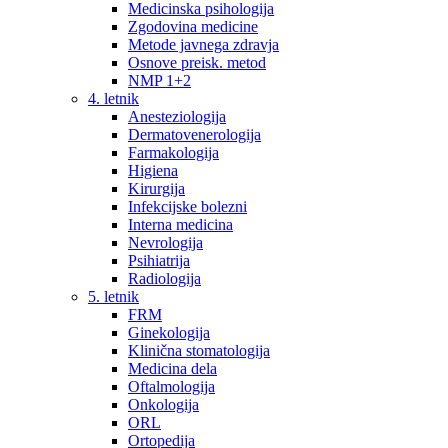
Medicinska psihologija
Zgodovina medicine
Metode javnega zdravja
Osnove preisk. metod
NMP 1+2
4. letnik
Anesteziologija
Dermatovenerologija
Farmakologija
Higiena
Kirurgija
Infekcijske bolezni
Interna medicina
Nevrologija
Psihiatrija
Radiologija
5. letnik
FRM
Ginekologija
Klinična stomatologija
Medicina dela
Oftalmologija
Onkologija
ORL
Ortopedija