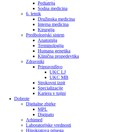
Pediatrija
Sodna medicina
6. letnik
Družinska medicina
Interna medicina
Kirurgija
Predbolonjski sistem
Anatomija
Terminologija
Humana genetika
Klinična propedevtika
Zdravniki
Pripravništvo
UKC LJ
UKC MB
Strokovni izpit
Specializacije
Kariera v tujini
Dobrote
Digitalne zbirke
MPL
Digipato
Arhimed
Laboratorijske vrednosti
Hipokratova prisega