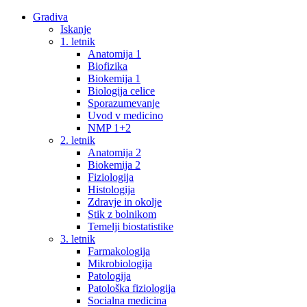
Gradiva
Iskanje
1. letnik
Anatomija 1
Biofizika
Biokemija 1
Biologija celice
Sporazumevanje
Uvod v medicino
NMP 1+2
2. letnik
Anatomija 2
Biokemija 2
Fiziologija
Histologija
Zdravje in okolje
Stik z bolnikom
Temelji biostatistike
3. letnik
Farmakologija
Mikrobiologija
Patologija
Patološka fiziologija
Socialna medicina