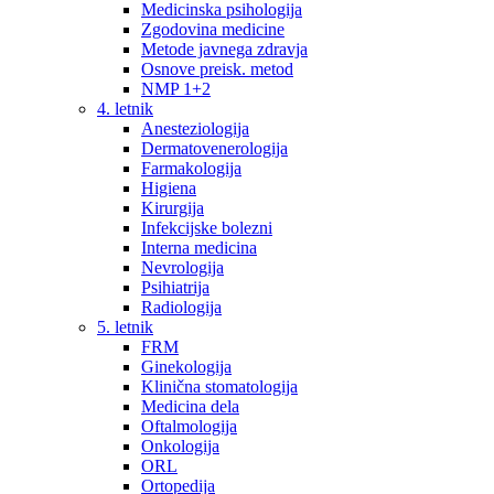
Medicinska psihologija
Zgodovina medicine
Metode javnega zdravja
Osnove preisk. metod
NMP 1+2
4. letnik
Anesteziologija
Dermatovenerologija
Farmakologija
Higiena
Kirurgija
Infekcijske bolezni
Interna medicina
Nevrologija
Psihiatrija
Radiologija
5. letnik
FRM
Ginekologija
Klinična stomatologija
Medicina dela
Oftalmologija
Onkologija
ORL
Ortopedija