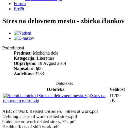
Forum
Pošlji
Stres na delovnem mestu - zbirka člankov
Podrobnosti
Predmet:
Medicina dela
Kategorija:
Literatura
Objavljeno:
19 Avgust 2014
Napisal:
mflj06
Zadetkov:
3283
Datoteke:
Datoteka
Velikost
Stres na
11709
delovnem mestu.zip
kB
ABC of Work-Related Disorders - Stress at work.pdf
Defining a case of work-related stress.pdf
Guidance on work related stress, EU.pdf
Health effects of shift work.pdf