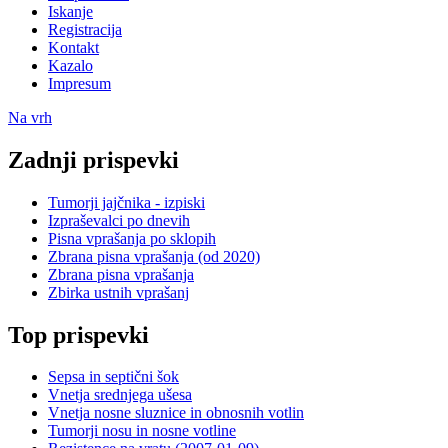
Iskanje
Registracija
Kontakt
Kazalo
Impresum
Na vrh
Zadnji prispevki
Tumorji jajčnika - izpiski
Izpraševalci po dnevih
Pisna vprašanja po sklopih
Zbrana pisna vprašanja (od 2020)
Zbrana pisna vprašanja
Zbirka ustnih vprašanj
Top prispevki
Sepsa in septični šok
Vnetja srednjega ušesa
Vnetja nosne sluznice in obnosnih votlin
Tumorji nosu in nosne votline