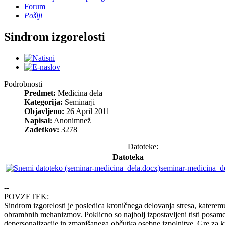
Forum
Pošlji
Sindrom izgorelosti
Podrobnosti
Predmet:
Medicina dela
Kategorija:
Seminarji
Objavljeno:
26 April 2011
Napisal:
Anonimnež
Zadetkov:
3278
Datoteke:
Datoteka
seminar-medicina_d
--
POVZETEK:
Sindrom izgorelosti je posledica kroničnega delovanja stresa, katere
obrambnih mehanizmov. Poklicno so najbolj izpostavljeni tisti posamezn
depersonalizacije in zmanjšanega občutka osebne izpolnitve. Gre za k