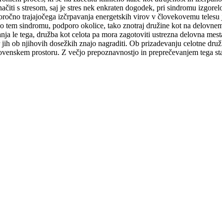
ačiti s stresom, saj je stres nek enkraten dogodek, pri sindromu izgorel
očno trajajočega izčrpavanja energetskih virov v človekovemu telesu je 
e o tem sindromu, podporo okolice, tako znotraj družine kot na delovn
nja le tega, družba kot celota pa mora zagotoviti ustrezna delovna mest
jih ob njihovih dosežkih znajo nagraditi. Ob prizadevanju celotne druž
ovenskem prostoru. Z večjo prepoznavnostjo in preprečevanjem tega st