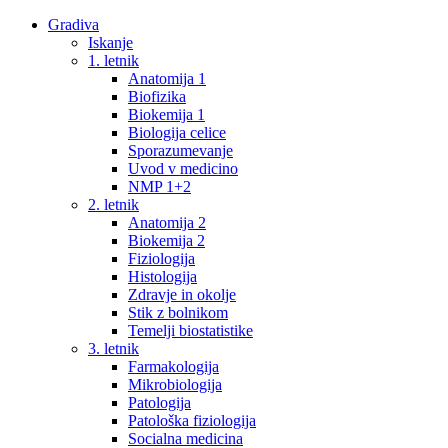
Gradiva
Iskanje
1. letnik
Anatomija 1
Biofizika
Biokemija 1
Biologija celice
Sporazumevanje
Uvod v medicino
NMP 1+2
2. letnik
Anatomija 2
Biokemija 2
Fiziologija
Histologija
Zdravje in okolje
Stik z bolnikom
Temelji biostatistike
3. letnik
Farmakologija
Mikrobiologija
Patologija
Patološka fiziologija
Socialna medicina