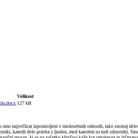
Velikost
ela.docx
127 kB
mu smo največkrat izpostavljeni v medosebnih odnosih, tako znotraj del
iki, katerih delo poteka z ljudmi, med katerimi so tudi zdravniki. Sind
ronični proces, ki se na začetku klinično kaže kot utrujenost in izčrp