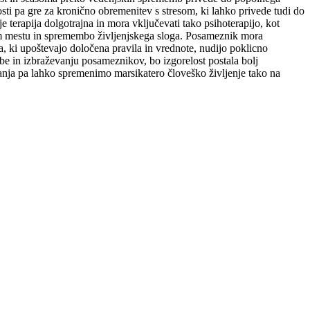
osti pa gre za kronično obremenitev s stresom, ki lahko privede tudi do
terapija dolgotrajna in mora vključevati tako psihoterapijo, kot
em mestu in spremembo življenjskega sloga. Posameznik mora
a, ki upoštevajo določena pravila in vrednote, nudijo poklicno
be in izbraževanju posameznikov, bo izgorelost postala bolj
anja pa lahko spremenimo marsikatero človeško življenje tako na