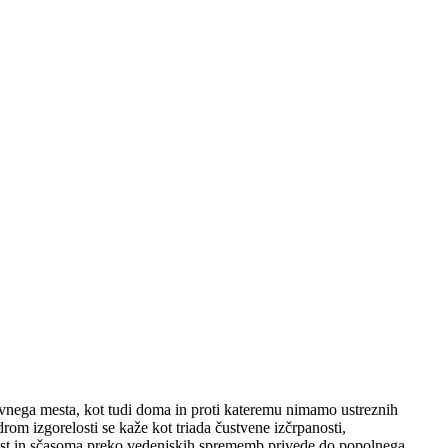
ovnega mesta, kot tudi doma in proti kateremu nimamo ustreznih
rom izgorelosti se kaže kot triada čustvene izčrpanosti,
anost in sčasoma preko vedenjskih sprememb privede do popolnega