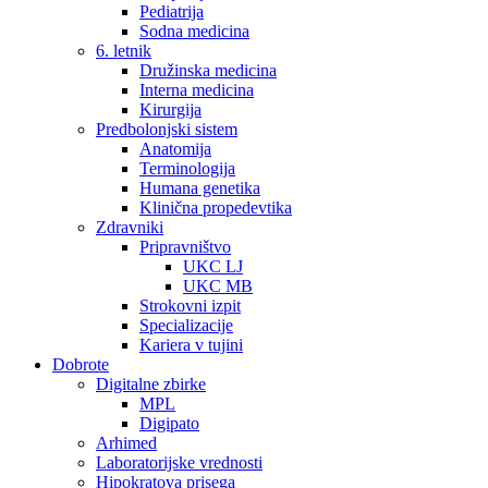
Pediatrija
Sodna medicina
6. letnik
Družinska medicina
Interna medicina
Kirurgija
Predbolonjski sistem
Anatomija
Terminologija
Humana genetika
Klinična propedevtika
Zdravniki
Pripravništvo
UKC LJ
UKC MB
Strokovni izpit
Specializacije
Kariera v tujini
Dobrote
Digitalne zbirke
MPL
Digipato
Arhimed
Laboratorijske vrednosti
Hipokratova prisega