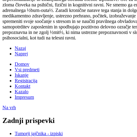
zloma človeka na psihični, fizični in kognitivni ravni. Ne smemo ga en
adrenalnega ½burn-outa½. Zaradi kronične narave tega stanja in dolgor
medikamentno zdravljenje, ustrezno prehrano, počitek, izobraževanj
spremeniti svoje soočanje s stresom in se naučiti pravilnega obvladova
samopotrditev zaposlenim in spodbujajo pozitivno delovno ozračje ter 
prepoznavna in ne zgolj ½mit½, ki nima ustrezne prepoznavnosti v sl
psihosocialni, kot tudi na telesni ravni.
Nazaj
Naprej
Domov
Vsi predmeti
Iskanje
Registracija
Kontakt
Kazalo
Impresum
Na vrh
Zadnji prispevki
Tumorji jajčnika - izpiski