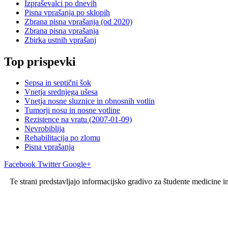
Izpraševalci po dnevih
Pisna vprašanja po sklopih
Zbrana pisna vprašanja (od 2020)
Zbrana pisna vprašanja
Zbirka ustnih vprašanj
Top prispevki
Sepsa in septični šok
Vnetja srednjega ušesa
Vnetja nosne sluznice in obnosnih votlin
Tumorji nosu in nosne votline
Rezistence na vratu (2007-01-09)
Nevrobiblija
Rehabilitacija po zlomu
Pisna vprašanja
Facebook
Twitter
Google+
Te strani predstavljajo informacijsko gradivo za študente medicine i