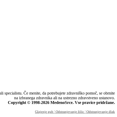
li specialistu. Če menite, da potrebujete zdravniško pomoč, se obrnite
na izbranega zdravnika ali na ustrezno zdravstveno ustanovo.
Copyright © 1998-2026 MedenoSrce. Vse pravice pridržane.
Glajenje gub
¦ Odstranjevanje žilic
¦ Odstranjevanje dlak