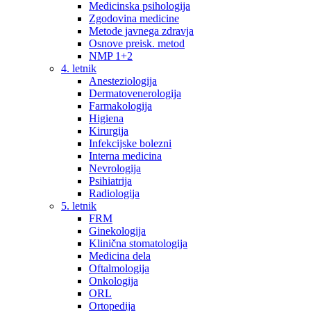
Medicinska psihologija
Zgodovina medicine
Metode javnega zdravja
Osnove preisk. metod
NMP 1+2
4. letnik
Anesteziologija
Dermatovenerologija
Farmakologija
Higiena
Kirurgija
Infekcijske bolezni
Interna medicina
Nevrologija
Psihiatrija
Radiologija
5. letnik
FRM
Ginekologija
Klinična stomatologija
Medicina dela
Oftalmologija
Onkologija
ORL
Ortopedija