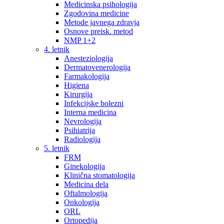
Medicinska psihologija
Zgodovina medicine
Metode javnega zdravja
Osnove preisk. metod
NMP 1+2
4. letnik
Anesteziologija
Dermatovenerologija
Farmakologija
Higiena
Kirurgija
Infekcijske bolezni
Interna medicina
Nevrologija
Psihiatrija
Radiologija
5. letnik
FRM
Ginekologija
Klinična stomatologija
Medicina dela
Oftalmologija
Onkologija
ORL
Ortopedija