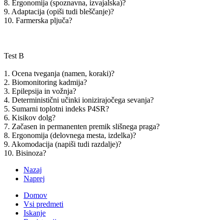
8. Ergonomija (spoznavna, izvajalska)?
9. Adaptacija (opiši tudi bleščanje)?
10. Farmerska pljuča?
Test B
1. Ocena tveganja (namen, koraki)?
2. Biomonitoring kadmija?
3. Epilepsija in vožnja?
4. Deterministični učinki ionizirajočega sevanja?
5. Sumarni toplotni indeks P4SR?
6. Kisikov dolg?
7. Začasen in permanenten premik slišnega praga?
8. Ergonomija (delovnega mesta, izdelka)?
9. Akomodacija (napiši tudi razdalje)?
10. Bisinoza?
Nazaj
Naprej
Domov
Vsi predmeti
Iskanje