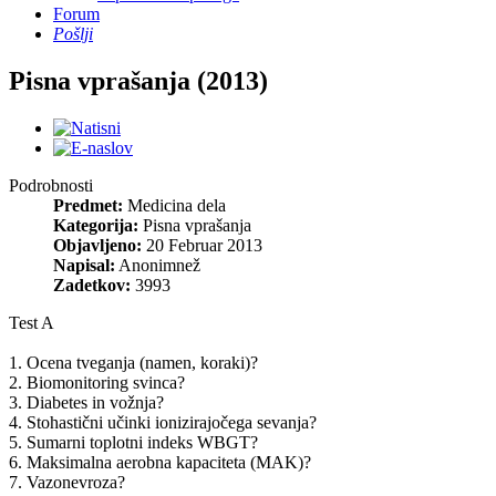
Forum
Pošlji
Pisna vprašanja (2013)
Podrobnosti
Predmet:
Medicina dela
Kategorija:
Pisna vprašanja
Objavljeno:
20 Februar 2013
Napisal:
Anonimnež
Zadetkov:
3993
Test A
1. Ocena tveganja (namen, koraki)?
2. Biomonitoring svinca?
3. Diabetes in vožnja?
4. Stohastični učinki ionizirajočega sevanja?
5. Sumarni toplotni indeks WBGT?
6. Maksimalna aerobna kapaciteta (MAK)?
7. Vazonevroza?