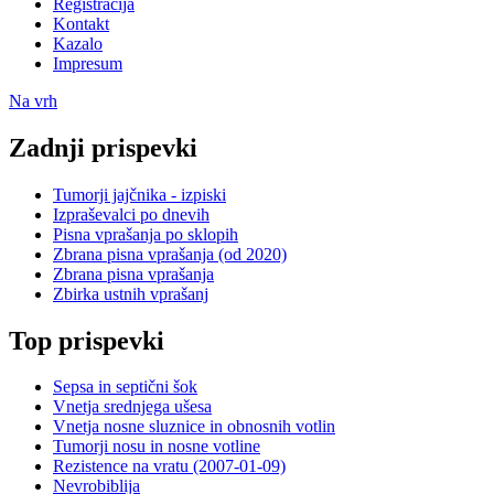
Registracija
Kontakt
Kazalo
Impresum
Na vrh
Zadnji prispevki
Tumorji jajčnika - izpiski
Izpraševalci po dnevih
Pisna vprašanja po sklopih
Zbrana pisna vprašanja (od 2020)
Zbrana pisna vprašanja
Zbirka ustnih vprašanj
Top prispevki
Sepsa in septični šok
Vnetja srednjega ušesa
Vnetja nosne sluznice in obnosnih votlin
Tumorji nosu in nosne votline
Rezistence na vratu (2007-01-09)
Nevrobiblija