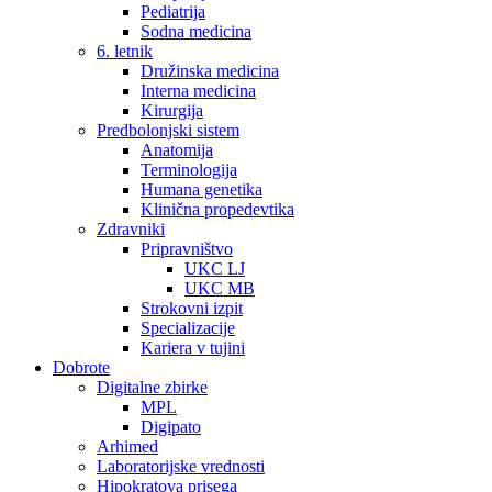
Pediatrija
Sodna medicina
6. letnik
Družinska medicina
Interna medicina
Kirurgija
Predbolonjski sistem
Anatomija
Terminologija
Humana genetika
Klinična propedevtika
Zdravniki
Pripravništvo
UKC LJ
UKC MB
Strokovni izpit
Specializacije
Kariera v tujini
Dobrote
Digitalne zbirke
MPL
Digipato
Arhimed
Laboratorijske vrednosti
Hipokratova prisega