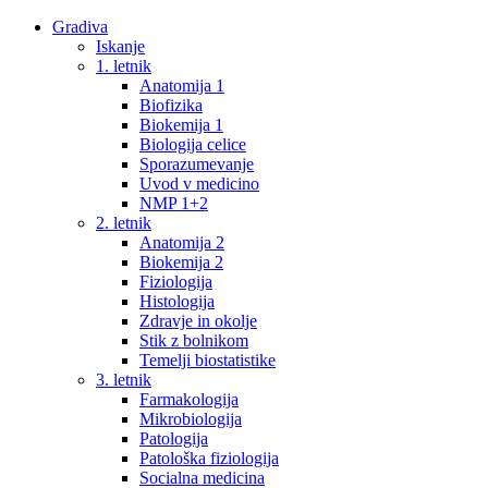
Gradiva
Iskanje
1. letnik
Anatomija 1
Biofizika
Biokemija 1
Biologija celice
Sporazumevanje
Uvod v medicino
NMP 1+2
2. letnik
Anatomija 2
Biokemija 2
Fiziologija
Histologija
Zdravje in okolje
Stik z bolnikom
Temelji biostatistike
3. letnik
Farmakologija
Mikrobiologija
Patologija
Patološka fiziologija
Socialna medicina