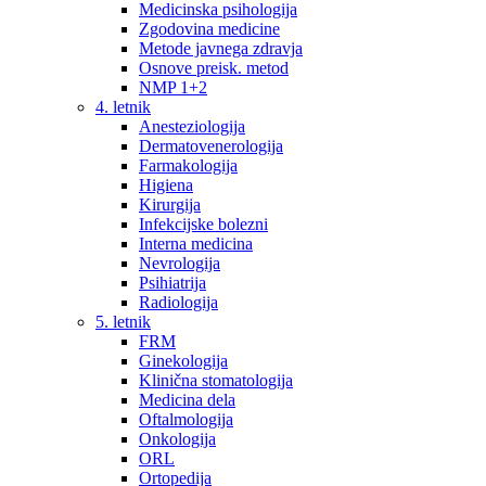
Medicinska psihologija
Zgodovina medicine
Metode javnega zdravja
Osnove preisk. metod
NMP 1+2
4. letnik
Anesteziologija
Dermatovenerologija
Farmakologija
Higiena
Kirurgija
Infekcijske bolezni
Interna medicina
Nevrologija
Psihiatrija
Radiologija
5. letnik
FRM
Ginekologija
Klinična stomatologija
Medicina dela
Oftalmologija
Onkologija
ORL
Ortopedija