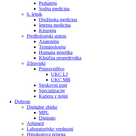
Pediatrija
Sodna medicina
6. letnik
Družinska medicina
Interna medicina
Kirurgija
Predbolonjski sistem
Anatomija
Terminologija
Humana genetika
Klinična propedevtika
Zdravniki
Pripravništvo
UKC LJ
UKC MB
Strokovni izpit
Specializacije
Kariera v tujini
Dobrote
Digitalne zbirke
MPL
Digipato
Arhimed
Laboratorijske vrednosti
Hipokratova prisega