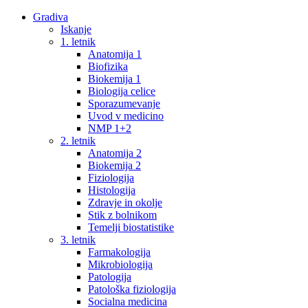
Gradiva
Iskanje
1. letnik
Anatomija 1
Biofizika
Biokemija 1
Biologija celice
Sporazumevanje
Uvod v medicino
NMP 1+2
2. letnik
Anatomija 2
Biokemija 2
Fiziologija
Histologija
Zdravje in okolje
Stik z bolnikom
Temelji biostatistike
3. letnik
Farmakologija
Mikrobiologija
Patologija
Patološka fiziologija
Socialna medicina