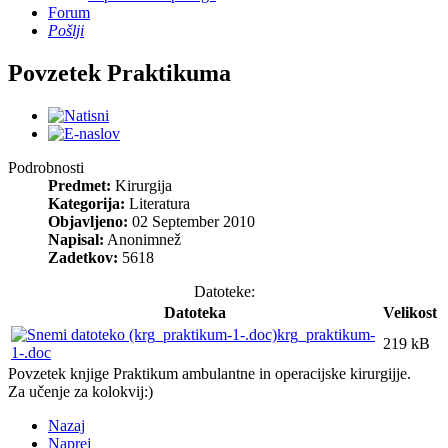
Forum
Pošlji
Povzetek Praktikuma
Podrobnosti
Predmet:
Kirurgija
Kategorija:
Literatura
Objavljeno:
02 September 2010
Napisal:
Anonimnež
Zadetkov:
5618
Datoteke:
Datoteka
Velikost
krg_praktikum-
219 kB
1-.doc
Povzetek knjige Praktikum ambulantne in operacijske kirurgijje.
Za učenje za kolokvij:)
Nazaj
Naprej