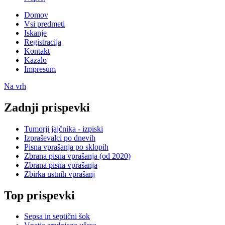
Domov
Vsi predmeti
Iskanje
Registracija
Kontakt
Kazalo
Impresum
Na vrh
Zadnji prispevki
Tumorji jajčnika - izpiski
Izpraševalci po dnevih
Pisna vprašanja po sklopih
Zbrana pisna vprašanja (od 2020)
Zbrana pisna vprašanja
Zbirka ustnih vprašanj
Top prispevki
Sepsa in septični šok